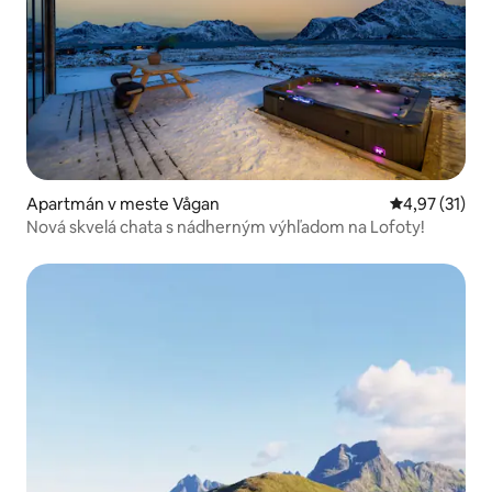
Apartmán v meste Vågan
Priemerné oh
4,97 (31)
Nová skvelá chata s nádherným výhľadom na Lofoty!