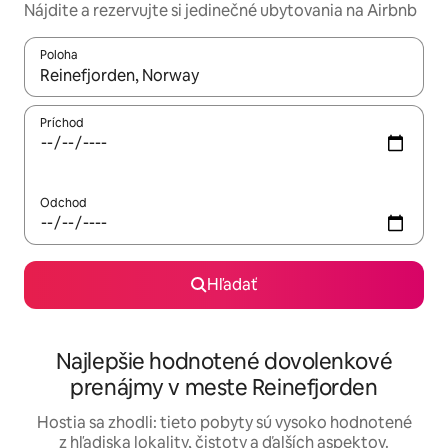
Nájdite a rezervujte si jedinečné ubytovania na Airbnb
Poloha
Keď budú výsledky k dispozícii, môžete si ich prechádzať pom
Príchod
Odchod
Hľadať
Najlepšie hodnotené dovolenkové
prenájmy v meste Reinefjorden
Hostia sa zhodli: tieto pobyty sú vysoko hodnotené
z hľadiska lokality, čistoty a ďalších aspektov.