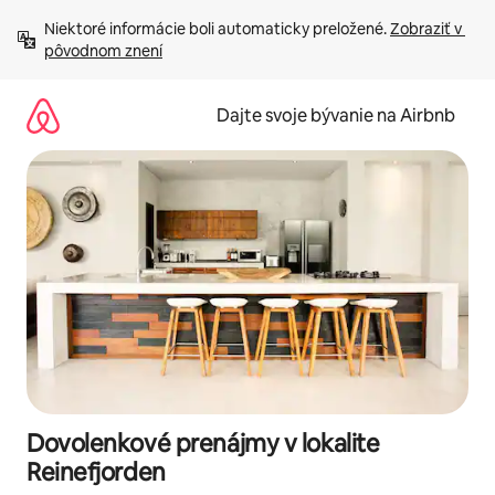
Preskočiť
Niektoré informácie boli automaticky preložené. 
Zobraziť v 
na
pôvodnom znení
obsah.
Dajte svoje bývanie na Airbnb
Dovolenkové prenájmy v lokalite
Reinefjorden