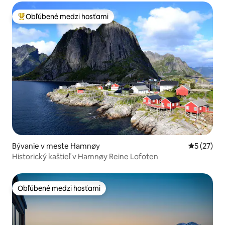
Obľúbené medzi hosťami
Najobľúbenejšie medzi hosťami
Bývanie v meste Hamnøy
Priemerné 
5 (27)
Historický kaštieľ v Hamnøy Reine Lofoten
Obľúbené medzi hosťami
Obľúbené medzi hosťami