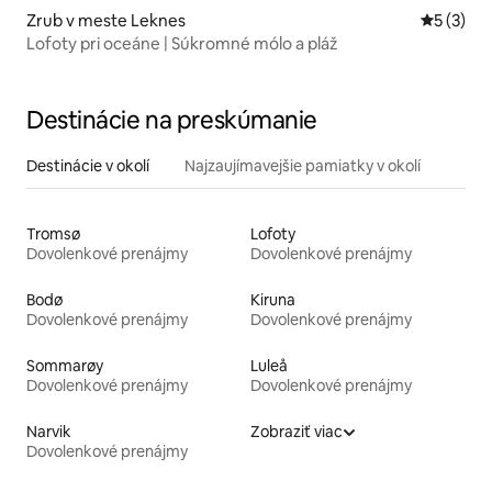
Zrub v meste Leknes
Priemerné
5 (3)
Lofoty pri oceáne | Súkromné mólo a pláž
Destinácie na preskúmanie
Destinácie v okolí
Najzaujímavejšie pamiatky v okolí
Tromsø
Lofoty
Dovolenkové prenájmy
Dovolenkové prenájmy
Bodø
Kiruna
Dovolenkové prenájmy
Dovolenkové prenájmy
Sommarøy
Luleå
Dovolenkové prenájmy
Dovolenkové prenájmy
Narvik
Zobraziť viac
Dovolenkové prenájmy