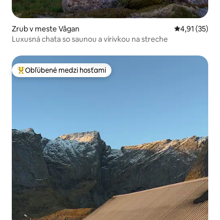
Zrub v meste Vågan
Priemerné oh
4,91 (35)
Luxusná chata so saunou a vírivkou na streche
Obľúbené medzi hosťami
Najobľúbenejšie medzi hosťami