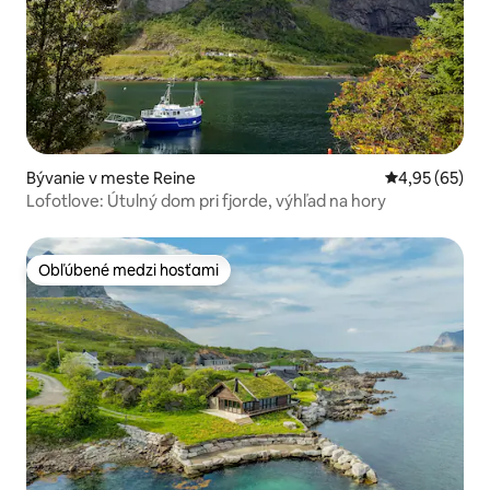
Bývanie v meste Reine
Priemerné oho
4,95 (65)
Lofotlove: Útulný dom pri fjorde, výhľad na hory
Obľúbené medzi hosťami
Obľúbené medzi hosťami