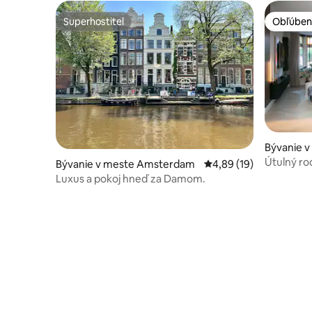
Superhostiteľ
Obľúben
Superhostiteľ
Obľúben
Bývanie v
oord
Útulný ro
Bývanie v meste Amsterdam
Priemerné ohodnotenie
4,89 (19)
parkovani
Luxus a pokoj hneď za Damom.