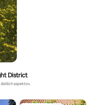
t District
a ďalších aspektov.
Bývanie 