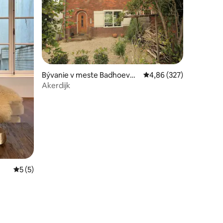
otení: 174
Bývanie v meste Badhoeved
Priemerné ohodnotenie 
4,86 (327)
orp
Akerdijk
Priemerné ohodnotenie 5 z 5, počet hodnotení: 5
5 (5)