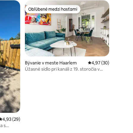
Obľúbené medzi hosťami
Obľúbené medzi hosťami
notení: 41
Bývanie v meste Haarlem
Priemerné ohodnotenie
4,97 (30)
Úžasné sídlo pri kanáli z 19. storočia v
centre mesta s bezplatným parkovaním
Priemerné ohodnotenie 4,93 z 5, počet hodnotení: 29
4,93 (29)
a s