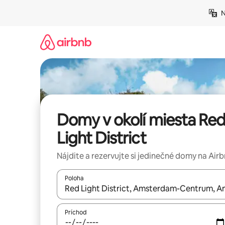
Preskočiť
N
na
obsah.
Domy v okolí miesta Re
Light District
Nájdite a rezervujte si jedinečné domy na Air
Poloha
Keď budú výsledky k dispozícii, môžete si ich p
Príchod