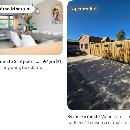
é medzi hosťami
Superhostiteľ
é medzi hosťami
Superhostiteľ
 meste Santpoort-N
Priemerné ohodnotenie 4,95 z 5, počet hod
4,95 (41)
dinný dom, bezplatné
 4,89 z 5, počet hodnotení: 19
e!
Bývanie v meste Vijfhuizen
nádherná luxusná zrubová chat
vírivkou, klimatizáciou a saunou