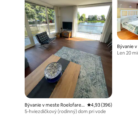
Bývanie 
m
Len 20 mi
si naše ho
Bývanie v meste Roelofaren
Priemerné ohodnotenie 
4,93 (396)
dsveen
5-hviezdičkový (rodinný) dom pri vode