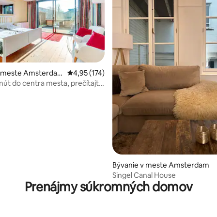
v meste Amsterda
Priemerné ohodnotenie 4,95 z 5, počet hodn
4,95 (174)
nút do centra mesta, prečítajte
dnotenia !
4,93 z 5, počet hodnotení: 396
Bývanie v meste Amsterdam
Singel Canal House
Prenájmy súkromných domov