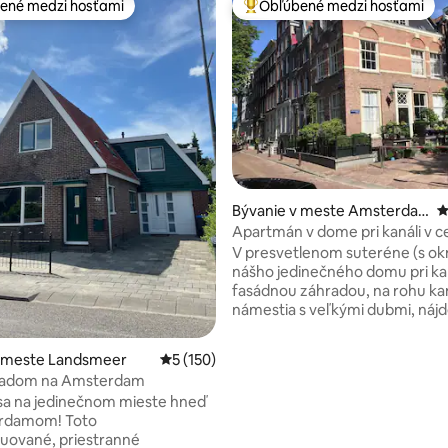
ené medzi hosťami
Obľúbené medzi hosťami
enejšie medzi hosťami
Najobľúbenejšie medzi hosťami
4,94 z 5, počet hodnotení: 195
Bývanie v meste Amsterda
P
m
Apartmán v dome pri kanáli v c
Amsterdamu!
V presvetlenom suteréne (s ok
nášho jedinečného domu pri kan
fasádnou záhradou, na rohu kan
námestia s veľkými dubmi, nájd
ubytovanie s raňajkami, ktoré 
veľa súkromia, pekné izby a blí
v meste Landsmeer
Priemerné ohodnotenie 5 z 5, počet hodn
5 (150)
všetkých miest, kam by ste chcel
ýhľadom na Amsterdam
Vstúpite do priestrannej vstupn
sa na jedinečnom mieste hneď
stolom a kávovými/čajovými po
amom! Toto
s vlastnou kúpeľňou, samosta
uované, priestranné
útulnou spálňou/obývacou izbo