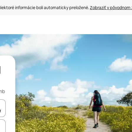
iektoré informácie boli automaticky preložené. 
Zobraziť v pôvodnom 
d
bnb
rechádzať pomocou klávesov so šípkami nahor a nadol alebo ich pres