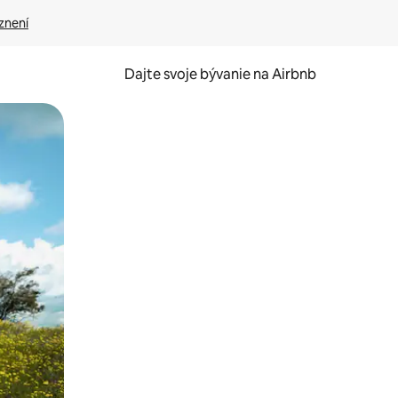
znení
Dajte svoje bývanie na Airbnb
kúmať pomocou dotykových gest či potiahnutia prstom.