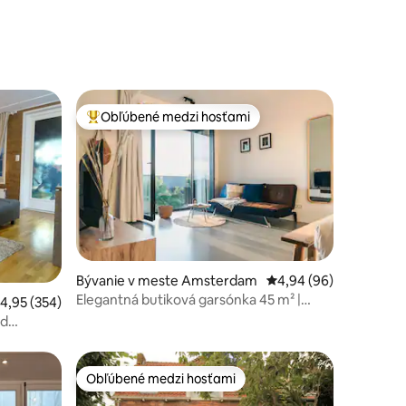
Obľúbené medzi hosťami
Najobľúbenejšie medzi hosťami
Bývanie v meste Amsterdam
Priemerné ohodnotenie
4,94 (96)
Elegantná butiková garsónka 45 m² |
otení: 123
riemerné ohodnotenie 4,95 z 5, počet hodnotení: 354
4,95 (354)
Panoramatický výhľad
od
Obľúbené medzi hosťami
Obľúbené medzi hosťami