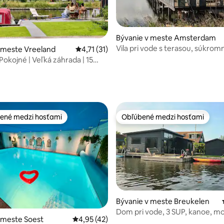
Bývanie v meste Amsterdam
Vila pri vode s terasou, súkro
 meste Vreeland
Priemerné ohodnotenie 4,71 z 5, počet hod
4,71 (31)
posilňovňou a parkovaním
 Pokojné | Veľká záhrada | 15
 AMS
 4,89 z 5, počet hodnotení: 18
ené medzi hosťami
Obľúbené medzi hosťami
enejšie medzi hosťami
Obľúbené medzi hosťami
Bývanie v meste Breukelen
Dom pri vode, 3 SUP, kanoe, m
4,84 z 5, počet hodnotení: 238
 meste Soest
Priemerné ohodnotenie 4,95 z 5, počet hod
4,95 (42)
čln