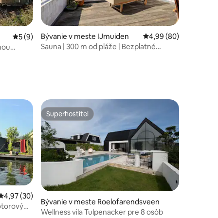
Bývanie v meste IJmuiden
Priemerné ohodnotenie
4,99 (80)
Priemerné ohodnotenie 5 z 5, počet hodnotení: 9
5 (9)
Sauna | 300 m od pláže | Bezplatné
mnou
notení: 31
parkovanie | Bazén
Superhostiteľ
Superhostiteľ
Priemerné ohodnotenie 4,97 z 5, počet hodnotení: 30
4,97 (30)
Bývanie v meste Roelofarendsveen
otorový
Wellness vila Tulpenacker pre 8 osôb
notení: 42