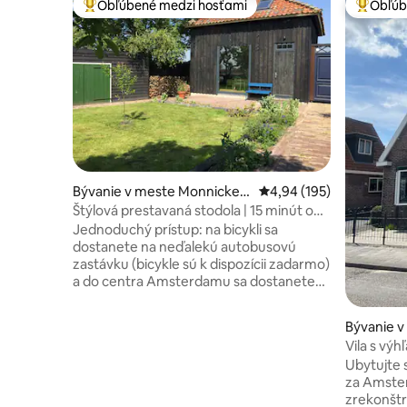
Obľúbené medzi hosťami
Obľúb
Najobľúbenejšie medzi hosťami
Najobľúb
Bývanie v meste Monnicken
Priemerné ohodnotenie 
4,94 (195)
dam
Štýlová prestavaná stodola | 15 minút od
Amsterdamu
Jednoduchý prístup: na bicykli sa
dostanete na neďalekú autobusovú
zastávku (bicykle sú k dispozícii zadarmo)
a do centra Amsterdamu sa dostanete
za menej ako 20 minút. Na okraji
prírodnej rezervácie, hneď za
Bývanie 
Amsterdamom, nájdete náš kompletne
Vila s v
zrekonštruovaný penzión. Slnečný dom s
Ubytujte 
krásnym výhľadom, táto oáza pokoja je
za Amsterd
ideálnym základom na objavovanie okolia
zrekonštr
vrátane historických miest, ako sú