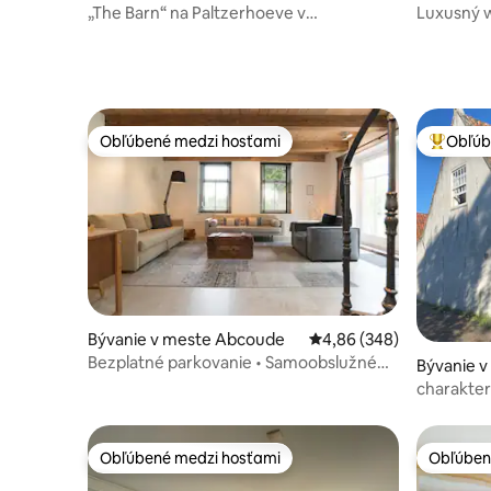
„The Barn“ na Paltzerhoeve v
Luxusný w
Soestduinen.
sprcha, s
Obľúbené medzi hosťami
Obľúb
Obľúbené medzi hosťami
Najobľúb
Bývanie v meste Abcoude
Priemerné ohodnotenie 
4,86 (348)
Bezplatné parkovanie • Samoobslužné
Bývanie 
ubytovanie • 15 minút do Amsterdamu
charakter
bezplatné
Obľúbené medzi hosťami
Obľúben
Obľúbené medzi hosťami
Obľúben