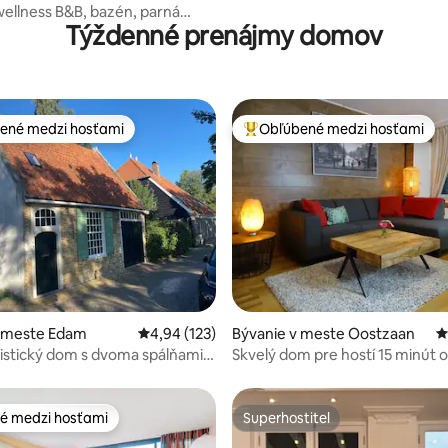
ellness B&B, bazén, parná
Týždenné prenájmy domov
auna
ené medzi hosťami
Obľúbené medzi hosťami
enejšie medzi hosťami
Najobľúbenejšie medzi hosťami
4,86 z 5, počet hodnotení: 348
v meste Edam
Priemerné ohodnotenie 4,94 z 5, počet hodn
4,94 (123)
Bývanie v meste Oostzaan
P
istický dom s dvoma spálňami,
Skvelý dom pre hostí 15 minút 
 parkovanie.
Amsterdamu.
é medzi hosťami
Superhostiteľ
é medzi hosťami
Superhostiteľ