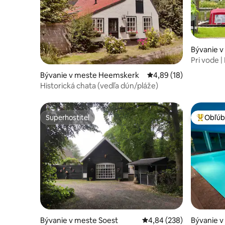
Bývanie v
Pri vode |
minút do
Bývanie v meste Heemskerk
Priemerné ohodnotenie
4,89 (18)
Historická chata (vedľa dún/pláže)
Superhostiteľ
Obľúb
Superhostiteľ
Najobľúb
Bývanie v meste Soest
Priemerné ohodnotenie 
4,84 (238)
Bývanie v