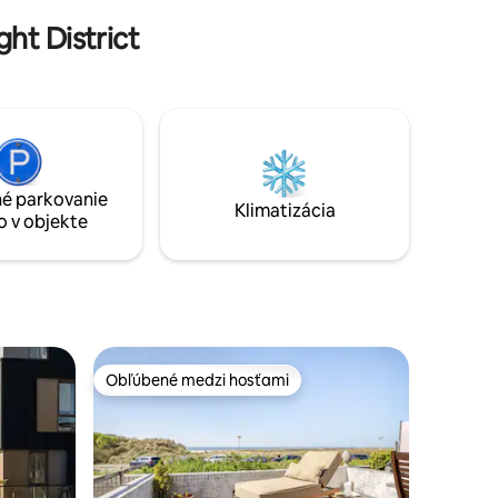
preskúmať túto stredovekú krajinu
 kameňa a
ht District
(turistika / cyklistika)
sú veľmi
é parkovanie
Klimatizácia
o v objekte
Obľúbené medzi hosťami
Obľúbené medzi hosťami