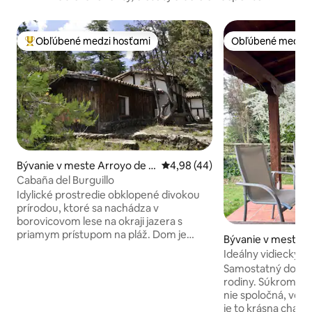
Obľúbené medzi hosťami
Obľúbené medzi 
Najobľúbenejšie medzi hosťami
Obľúbené medzi 
Bývanie v meste Arroyo de la
Priemerné ohodnotenie 4,98 z 
4,98 (44)
Parra
Cabaña del Burguillo
Idylické prostredie obklopené divokou
prírodou, ktoré sa nachádza v
borovicovom lese na okraji jazera s
priamym prístupom na pláž. Dom je
Bývanie v meste G
ideálny pre páry a pozostáva z
Ideálny vidiecky 
priestrannej obývacej izby, plne
Samostatný dom id
vybavenej kuchyne, spálne s
rodiny. Súkromné parkovisko a záhrada,
manželskou posteľou a prístelkou alebo
nie spoločná, veranda a gril 
voliteľnej kolísky, kúpeľne a veľkej terasy
je to krásna chalu