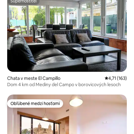
Superhostiteľ
Superhostiteľ
Chata v meste El Campillo
Priemerné oho
4,71 (163)
Dom 4 km od Mediny del Campo v borovicových lesoch
Obľúbené medzi hosťami
Obľúbené medzi hosťami