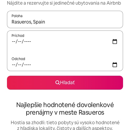
Nájdite a rezervujte si jedinečné ubytovania na Airbnb
Poloha
Keď budú výsledky k dispozícii, môžete si ich prechádzať pom
Príchod
Odchod
Hľadať
Najlepšie hodnotené dovolenkové
prenájmy v meste Rasueros
Hostia sa zhodli: tieto pobyty sú vysoko hodnotené
z hľadiska lokality, čistoty a ďalších aspektov.