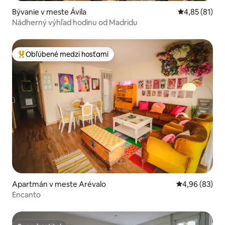
Bývanie v meste Ávila‎
Priemerné oho
4,85 (81)
Nádherný výhľad hodinu od Madridu
Obľúbené medzi hosťami
Najobľúbenejšie medzi hosťami
Apartmán v meste Arévalo
Priemerné oho
4,96 (83)
Encanto