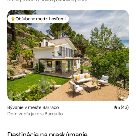
Obľúbené medzi hosťami
Najobľúbenejšie medzi hosťami
Bývanie v meste Barraco
Priemerné 
5 (43)
Dom vedľa jazera Burguillo
Destinácie na preskúmanie