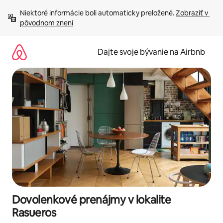
Preskočiť
Niektoré informácie boli automaticky preložené. 
Zobraziť v 
na
pôvodnom znení
obsah.
Dajte svoje bývanie na Airbnb
Dovolenkové prenájmy v lokalite
Rasueros