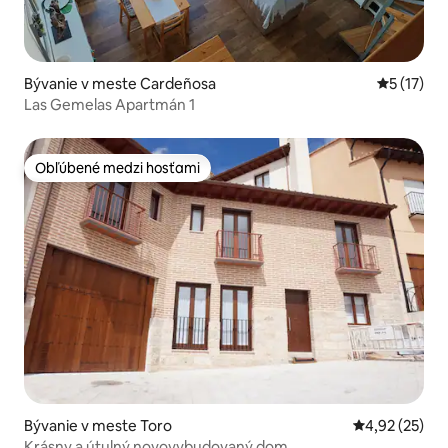
Bývanie v meste Cardeñosa
Priemerné
5 (17)
Las Gemelas Apartmán 1
Obľúbené medzi hosťami
Obľúbené medzi hosťami
Bývanie v meste Toro
Priemerné oho
4,92 (25)
Krásny a útulný novovybudovaný dom