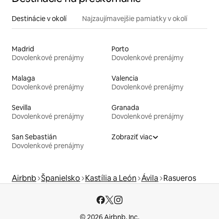
Destinácie v okolí
Najzaujímavejšie pamiatky v okolí
Madrid
Porto
Dovolenkové prenájmy
Dovolenkové prenájmy
Malaga
Valencia
Dovolenkové prenájmy
Dovolenkové prenájmy
Sevilla
Granada
Dovolenkové prenájmy
Dovolenkové prenájmy
San Sebastián
Zobraziť viac
Dovolenkové prenájmy
Airbnb
Španielsko
Kastília a León
Ávila
Rasueros
© 2026 Airbnb, Inc.