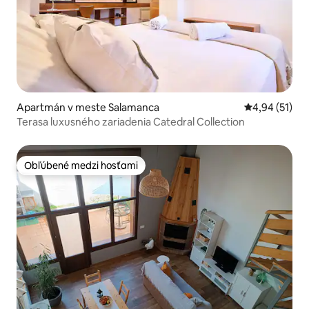
Apartmán v meste Salamanca
Priemerné oho
4,94 (51)
Terasa luxusného zariadenia Catedral Collection
Obľúbené medzi hosťami
Obľúbené medzi hosťami