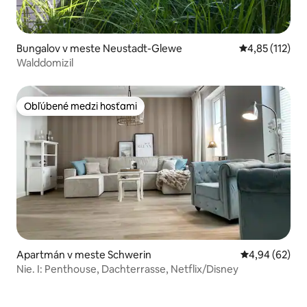
Bungalov v meste Neustadt-Glewe
Priemerné oho
4,85 (112)
Walddomizil
Obľúbené medzi hosťami
Obľúbené medzi hosťami
Apartmán v meste Schwerin
Priemerné oho
4,94 (62)
Nie. I: Penthouse, Dachterrasse, Netflix/Disney