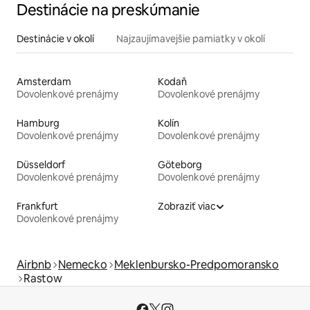
Destinácie na preskúmanie
Destinácie v okolí
Najzaujímavejšie pamiatky v okolí
Amsterdam
Kodaň
Dovolenkové prenájmy
Dovolenkové prenájmy
Hamburg
Kolín
Dovolenkové prenájmy
Dovolenkové prenájmy
Düsseldorf
Göteborg
Dovolenkové prenájmy
Dovolenkové prenájmy
Frankfurt
Zobraziť viac
Dovolenkové prenájmy
Airbnb
Nemecko
Meklenbursko-Predpomoransko
Rastow