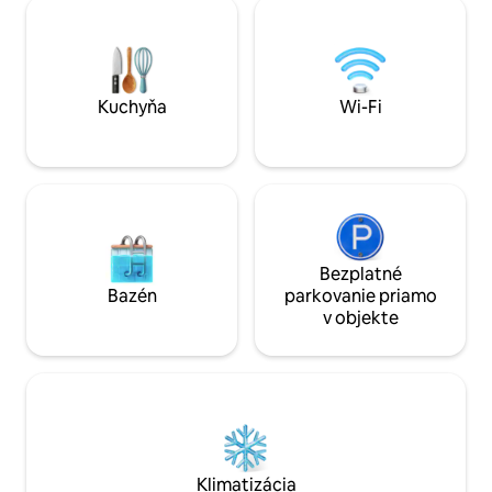
stromami, saunu, 
obdivovať hviezdy pri ohnisku a pozrieť
priestoru na spolo
sa do hĺbky priestoru. Dom je ideálny pre
prírody. Miesto, 
rodiny.
nadýchnuť, vypnúť 
Kuchyňa
Wi-Fi
Bezplatné
Bazén
parkovanie priamo
v objekte
Klimatizácia