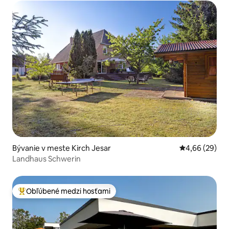
Bývanie v meste Kirch Jesar
Priemerné oho
4,66 (29)
Landhaus Schwerin
Obľúbené medzi hosťami
Najobľúbenejšie medzi hosťami