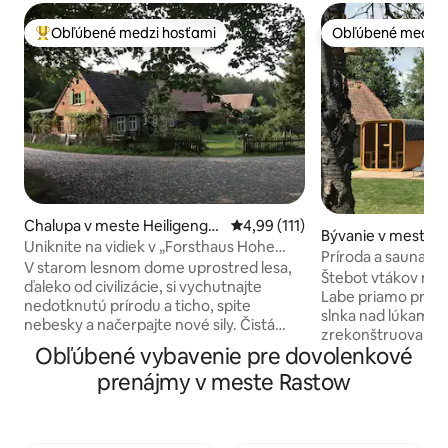
Obľúbené medzi hosťami
Obľúbené medzi 
Najobľúbenejšie medzi hosťami
Obľúbené medzi 
Chalupa v meste Heiligengra
Priemerné ohodnotenie 4,99 z 5
4,99 (111)
Bývanie v meste 
be
Uniknite na vidiek v „Forsthaus Hohe
g
Príroda a sauna v
Heide“
V starom lesnom dome uprostred lesa,
dom
Štebot vtákov nam
ďaleko od civilizácie, si vychutnajte
Labe priamo pred 
nedotknutú prírodu a ticho, spite
slnka nad lúkami: N
nebesky a načerpajte nové sily. Čistá
zrekonštruovaný 
dovolenka na vidieku! Vyjdete z domu a
Obľúbené vybavenie pre dovolenkové
malej dedinke s i
ste obklopení prírodou. Zbierajte divoké
uprostred biosféri
prenájmy v meste Rastow
bylinky, lesné bobule a huby priamo pred
Niedersächsische E
vchodovými dverami alebo sa stretnite s
veľkú záhradu s o
Rabbit, Deer, Dachs & Co. Dovolenka na
tešte na veľkú zá
farme, len bez plotu. V noci môžete