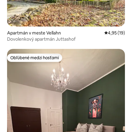
Apartmán v meste Vellahn
Priemerné oho
4,95 (19)
Dovolenkový apartmán Juttashof
Obľúbené medzi hosťami
Obľúbené medzi hosťami