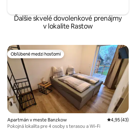
Ďalšie skvelé dovolenkové prenájmy
v lokalite Rastow
Obľúbené medzi hosťami
Obľúbené medzi hosťami
Apartmán v meste Banzkow
Priemerné oho
4,95 (43)
Pokojná lokalita pre 4 osoby s terasou a Wi-Fi