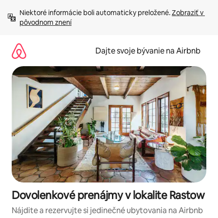
Preskočiť
Niektoré informácie boli automaticky preložené. 
Zobraziť v 
na
pôvodnom znení
obsah.
Dajte svoje bývanie na Airbnb
Dovolenkové prenájmy v lokalite Rastow
Nájdite a rezervujte si jedinečné ubytovania na Airbnb