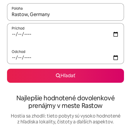
Poloha
Keď budú výsledky k dispozícii, môžete si ich prechádzať pom
Príchod
Odchod
Hľadať
Najlepšie hodnotené dovolenkové
prenájmy v meste Rastow
Hostia sa zhodli: tieto pobyty sú vysoko hodnotené
z hľadiska lokality, čistoty a ďalších aspektov.