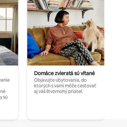
Domáce zvieratá sú vítané
vanie
Objavujte ubytovania, do
ktorých s vami môže cestovať
jné
aj váš štvornohý priateľ.
y sú