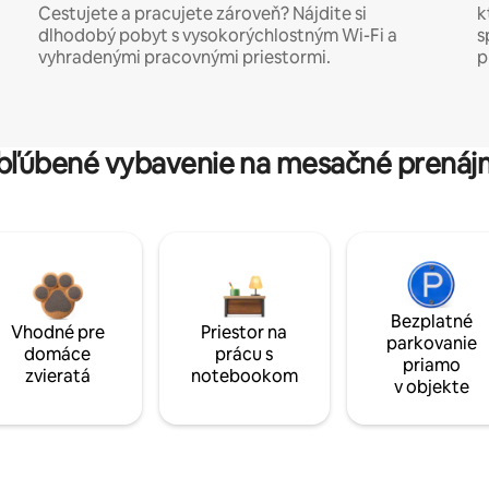
Cestujete a pracujete zároveň? Nájdite si
k
dlhodobý pobyt s vysokorýchlostným Wi-Fi a
s
vyhradenými pracovnými priestormi.
p
bľúbené vybavenie na mesačné prenáj
Bezplatné
Vhodné pre
Priestor na
parkovanie
domáce
prácu s
priamo
zvieratá
notebookom
v objekte