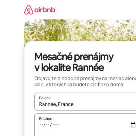
Preskočiť
na
obsah.
Mesačné prenájmy
v lokalite Rannée
Objavujte dlhodobé prenájmy na mesiac aleb
viac, v ktorých sa budete cítiť ako doma.
Poloha
Keď budú výsledky k dispozícii, môžete si ich p
Príchod