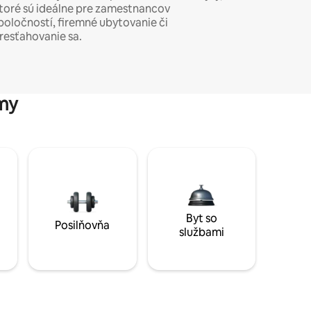
toré sú ideálne pre zamestnancov
poločností, firemné ubytovanie či
resťahovanie sa.
my
Byt so
Posilňovňa
službami