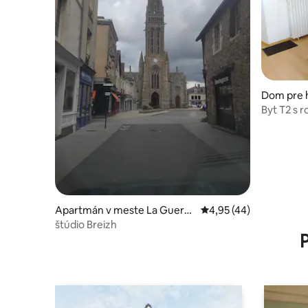
Dom pre h
Byt T2 s 
Apartmán v meste La Guerc
Priemerné ohodnotenie
4,95 (44)
he-de-Bretagne
štúdio Breizh