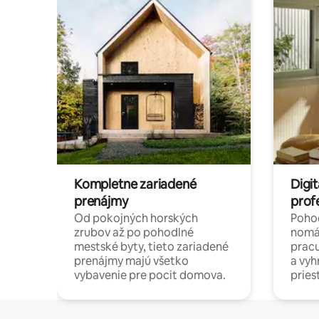
Kompletne zariadené
Digit
prenájmy
prof
Od pokojných horských
Pohod
zrubov až po pohodlné
nomá
mestské byty, tieto zariadené
pracu
prenájmy majú všetko
a vy
vybavenie pre pocit domova.
pries