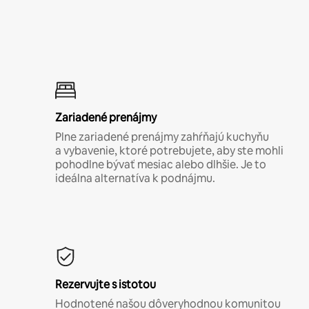
Zariadené prenájmy
Plne zariadené prenájmy zahŕňajú kuchyňu
a vybavenie, ktoré potrebujete, aby ste mohli
pohodlne bývať mesiac alebo dlhšie. Je to
ideálna alternatíva k podnájmu.
Rezervujte s istotou
Hodnotené našou dôveryhodnou komunitou