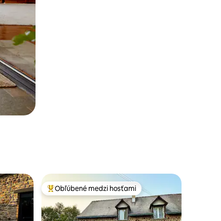
Obľúbené medzi hosťami
Najobľúbenejšie medzi hosťami