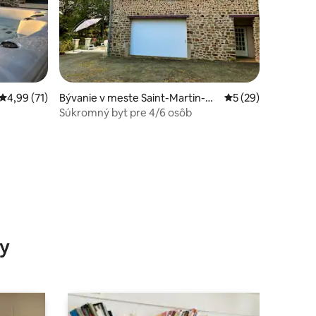
otení: 291
Priemerné ohodnotenie 4,99 z 5, počet hodnotení: 71
4,99 (71)
Bývanie v meste Saint-Martin-du
Priemerné ohodnot
5 (29)
-Limet
Súkromný byt pre 4/6 osôb
y