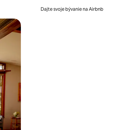
Dajte svoje bývanie na Airbnb
kúmať pomocou dotykových gest či potiahnutia prstom.