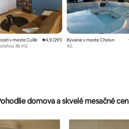
ostí v meste Cuillé
Priemerné ohodnotenie 4,9 z 5, počet hodn
4,9 (291)
Bývanie v meste Chelun
rozlohou 36 m2
42.
 4,95 z 5, počet hodnotení: 44
Pohodlie domova a skvelé mesačné cen