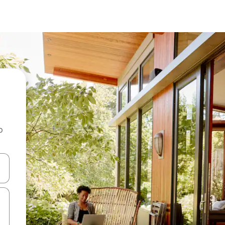
o
rechádzať pomocou klávesov so šípkami nahor a nadol alebo ich pres