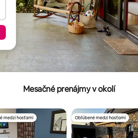
Mesačné prenájmy v okolí
é medzi hosťami
Obľúbené medzi hosťami
é medzi hosťami
Obľúbené medzi hosťami