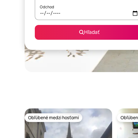
Odchod
Hľadať
Obľúbené medzi hosťami
Obľúben
Obľúbené medzi hosťami
Obľúben