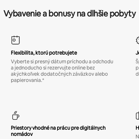
Vybavenie a bonusy na dlhšie pobyty
Flexibilita, ktorú potrebujete
J
Vyberte si presný dátum príchodu a odchodu
Š
a jednoducho si rezervujte online bez
p
akýchkoľvek dodatočných záväzkov alebo
d
papierovania.*
Priestory vhodné na prácu pre digitálnych
H
nomádov
N