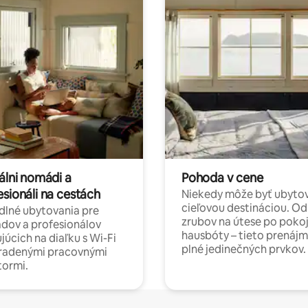
álni nomádi a
Pohoda v cene
esionáli na cestách
Niekedy môže byť ubyto
cieľovou destináciou. Od
lné ubytovania pre
zrubov na útese po poko
dov a profesionálov
hausbóty – tieto prenájm
júcich na diaľku s Wi-Fi
plné jedinečných prvkov.
hradenými pracovnými
tormi.