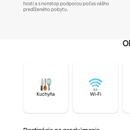
hostí a s nonstop podporou počas vášho
predĺženého pobytu.
O
Kuchyňa
Wi-Fi