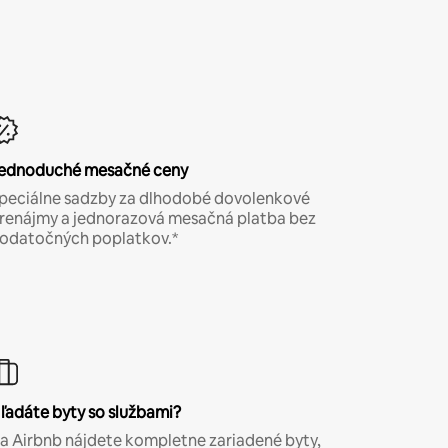
ednoduché mesačné ceny
peciálne sadzby za dlhodobé dovolenkové
renájmy a jednorazová mesačná platba bez
odatočných poplatkov.*
ľadáte byty so službami?
a Airbnb nájdete kompletne zariadené byty,