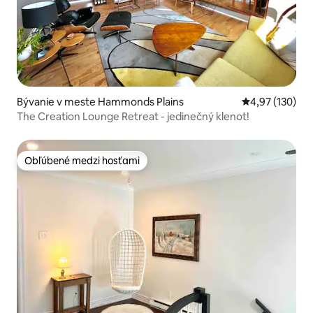
Bývanie v meste Hammonds Plains
Priemerné ohod
4,97 (130)
The Creation Lounge Retreat - jedinečný klenot!
Obľúbené medzi hosťami
Obľúbené medzi hosťami