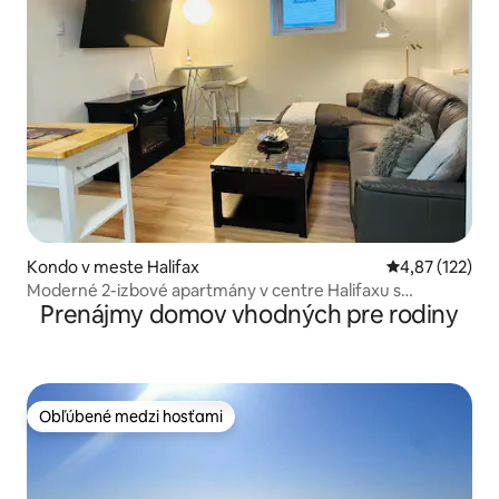
Kondo v meste Halifax
Priemerné ohod
4,87 (122)
Moderné 2-izbové apartmány v centre Halifaxu s
Prenájmy domov vhodných pre rodiny
parkoviskom!
Obľúbené medzi hosťami
Obľúbené medzi hosťami