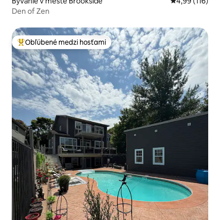
Bývanie v meste Brookside
Priemerné ohod
4,99 (116)
Den of Zen
Obľúbené medzi hosťami
Najobľúbenejšie medzi hosťami