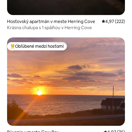
Hosťovský apartmán v meste Herring Cove
Priemerné ohod
4,97 (222)
Krásna chalupa s 1 spálňou v Herring Cove
Obľúbené medzi hosťami
Najobľúbenejšie medzi hosťami