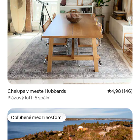
Chalupa v meste Hubbards
Priemerné ohod
4,98 (146)
Plážový loft: 5 spální
Obľúbené medzi hosťami
Obľúbené medzi hosťami