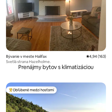
Bývanie v meste Halifax
Priemerné ohod
4,94 (163)
Svetlá strana Hazelholme.
Prenájmy bytov s klimatizáciou
Obľúbené medzi hosťami
Najobľúbenejšie medzi hosťami