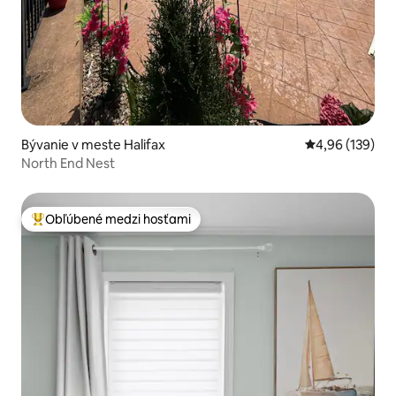
Bývanie v meste Halifax
Priemerné ohod
4,96 (139)
North End Nest
Obľúbené medzi hosťami
Najobľúbenejšie medzi hosťami