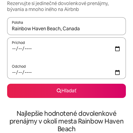
Rezervujte si jedinečné dovolenkové prenájmy,
bývania a mnoho iného na Airbnb
Poloha
Keď budú výsledky k dispozícii, môžete si ich prechádzať pom
Príchod
Odchod
Hľadať
Najlepšie hodnotené dovolenkové
prenájmy v okolí mesta Rainbow Haven
Beach