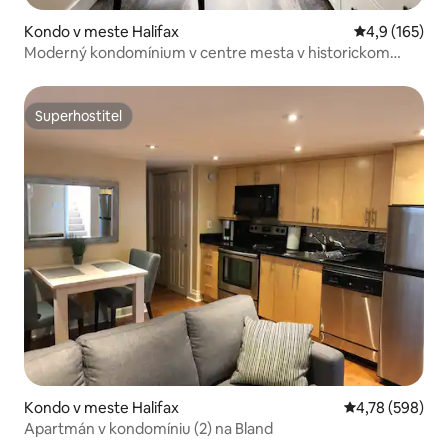
Kondo v meste Halifax
Priemerné oho
4,9 (165)
Moderný kondomínium v centre mesta v historickom
objekte
Superhostiteľ
Superhostiteľ
Kondo v meste Halifax
Priemerné ohod
4,78 (598)
Apartmán v kondomíniu (2) na Bland