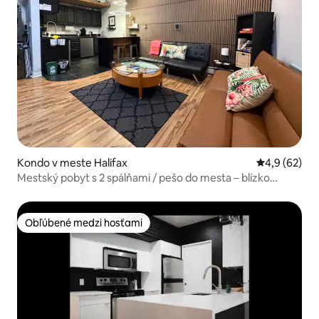
Kondo v meste Halifax
Priemerné oh
4,9 (62)
Mestský pobyt s 2 spálňami / pešo do mesta – blízko
univerzity a nemocníc
Obľúbené medzi hosťami
Obľúbené medzi hosťami