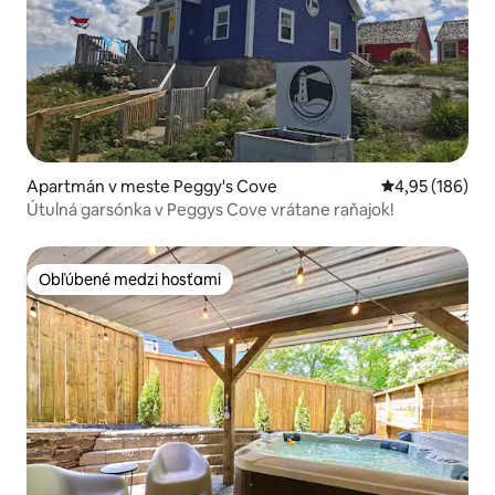
Apartmán v meste Peggy's Cove
Priemerné ohod
4,95 (186)
Útulná garsónka v Peggys Cove vrátane raňajok!
Obľúbené medzi hosťami
Obľúbené medzi hosťami