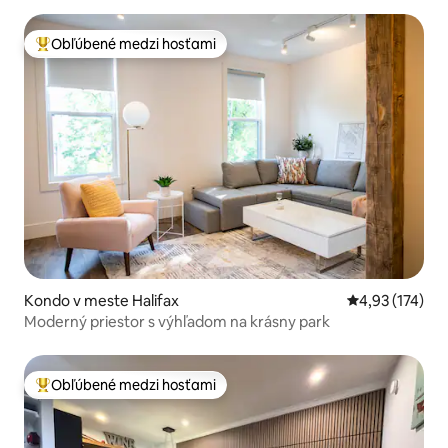
Obľúbené medzi hosťami
Najobľúbenejšie medzi hosťami
Kondo v meste Halifax
Priemerné ohod
4,93 (174)
Moderný priestor s výhľadom na krásny park
Obľúbené medzi hosťami
Najobľúbenejšie medzi hosťami