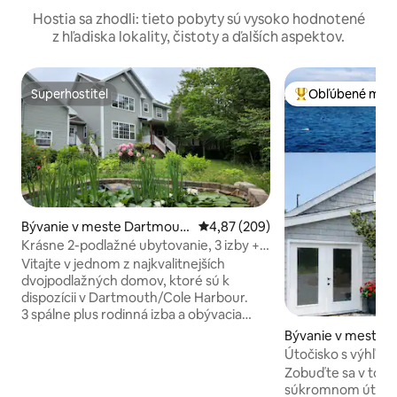
Hostia sa zhodli: tieto pobyty sú vysoko hodnotené
z hľadiska lokality, čistoty a ďalších aspektov.
Superhostiteľ
Obľúbené medz
Superhostiteľ
Najobľúbenejšie 
Bývanie v meste Dartmout
Priemerné ohodnotenie 4,87 z 5
4,87 (209)
h
Krásne 2-podlažné ubytovanie, 3 izby +
obývacia izba + rodinná izba
Vitajte v jednom z najkvalitnejších
dvojpodlažných domov, ktoré sú k
dispozícii v Dartmouth/Cole Harbour.
3 spálne plus rodinná izba a obývacia
izba. Plne vybavená kuchyňa v
Bývanie v meste 
profesionálnej kvalite s pracovnou
Cove
Útočisko s výhľad
doskou Corian, 2 dvojitými drezmi a
Súkromné• 15 minú
Zobuďte sa v tom
batériami. 6 nových vysokokvalitných
súkromnom útočisk