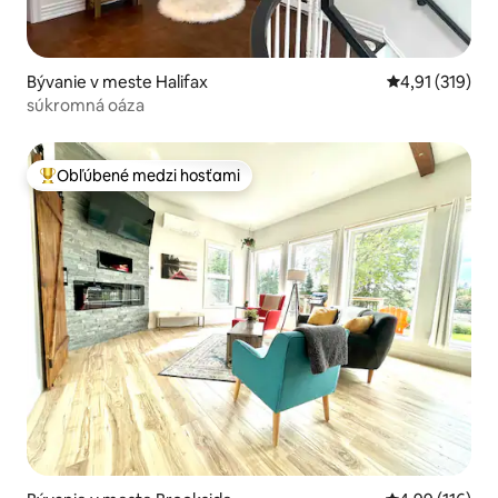
Bývanie v meste Halifax
Priemerné oho
4,91 (319)
súkromná oáza
Obľúbené medzi hosťami
Najobľúbenejšie medzi hosťami