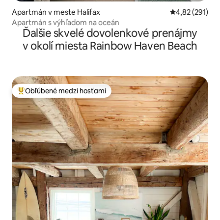
Apartmán v meste Halifax
Priemerné ohod
4,82 (291)
Apartmán s výhľadom na oceán
Ďalšie skvelé dovolenkové prenájmy
v okolí miesta Rainbow Haven Beach
Obľúbené medzi hosťami
Najobľúbenejšie medzi hosťami