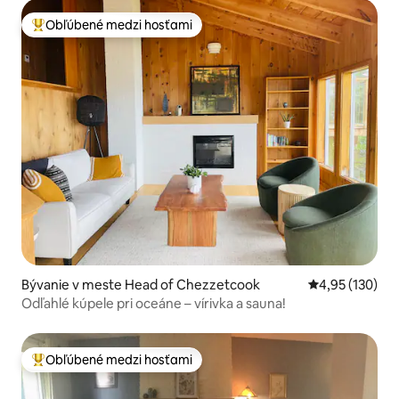
Obľúbené medzi hosťami
Najobľúbenejšie medzi hosťami
Bývanie v meste Head of Chezzetcook
Priemerné ohod
4,95 (130)
Odľahlé kúpele pri oceáne – vírivka a sauna!
Obľúbené medzi hosťami
Najobľúbenejšie medzi hosťami