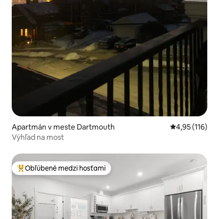
Apartmán v meste Dartmouth
Priemerné oho
4,95 (116)
Výhľad na most
Obľúbené medzi hosťami
Najobľúbenejšie medzi hosťami