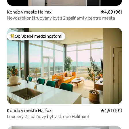
Kondo v meste Halifax
Priemerné oho
4,89 (96)
Novozrekonštruovaný byt s 2 spálňami v centre mesta
Obľúbené medzi hosťami
Najobľúbenejšie medzi hosťami
Kondo v meste Halifax
Priemerné oho
4,91 (101)
Luxusný 2-spálňový byt v strede Halifaxu!