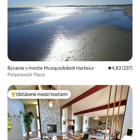
Bývanie v meste Musquodoboit Harbour
Priemerné ohod
4,83 (237)
Petpeswick Place
Obľúbené medzi hosťami
Najobľúbenejšie medzi hosťami