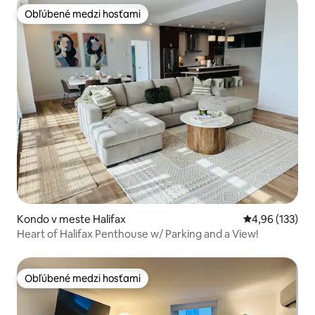
Obľúbené medzi hosťami
Obľúbené medzi hosťami
Kondo v meste Halifax
Priemerné ohod
4,96 (133)
Heart of Halifax Penthouse w/ Parking and a View!
Obľúbené medzi hosťami
Obľúbené medzi hosťami