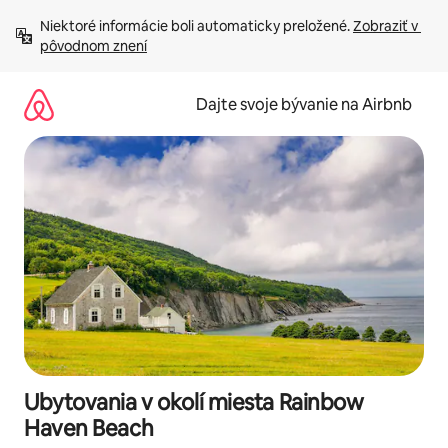
Preskočiť
Niektoré informácie boli automaticky preložené. 
Zobraziť v 
na
pôvodnom znení
obsah.
Dajte svoje bývanie na Airbnb
Ubytovania v okolí miesta Rainbow
Haven Beach