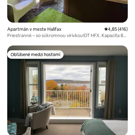
Apartmán v meste Halifax
Priemerné ohod
4,85 (416)
Priestranné – so súkromnou vírivkou!DT HFX. Kapacita 8
osôb
Obľúbené medzi hosťami
Obľúbené medzi hosťami