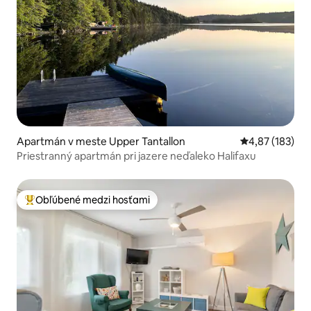
Apartmán v meste Upper Tantallon
Priemerné ohod
4,87 (183)
Priestranný apartmán pri jazere neďaleko Halifaxu
Obľúbené medzi hosťami
Najobľúbenejšie medzi hosťami