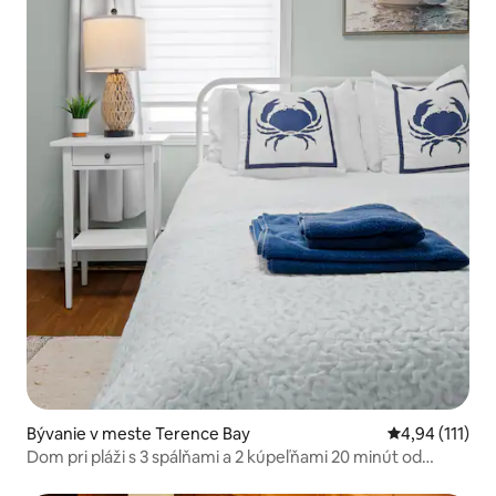
Bývanie v meste Terence Bay
Priemerné oho
4,94 (111)
Dom pri pláži s 3 spálňami a 2 kúpeľňami 20 minút od
Halifaxu