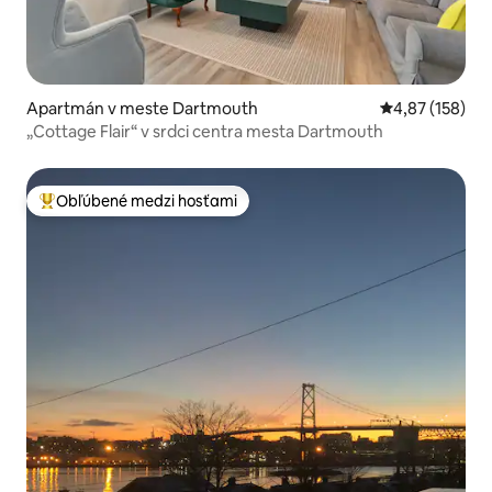
Apartmán v meste Dartmouth
Priemerné ohod
4,87 (158)
„Cottage Flair“ v srdci centra mesta Dartmouth
Obľúbené medzi hosťami
Najobľúbenejšie medzi hosťami