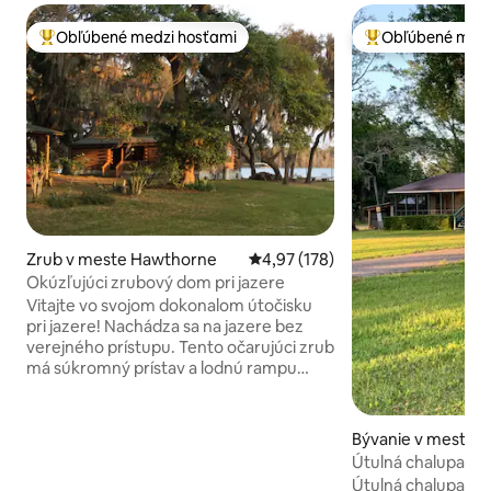
Obľúbené medzi hosťami
Obľúbené medz
Najobľúbenejšie medzi hosťami
Najobľúbenejšie 
Zrub v meste Hawthorne
Priemerné ohodnotenie 4,97 z 5
4,97 (178)
Okúzľujúci zrubový dom pri jazere
Vitajte vo svojom dokonalom útočisku
pri jazere! Nachádza sa na jazere bez
verejného prístupu. Tento očarujúci zrub
má súkromný prístav a lodnú rampu
vhodnú na spustenie lode na rybolov
alebo lyžovanie. V priestoroch sú kajaky
na použitie. Je to ideálne miesto na
Bývanie v meste L
vychutnanie si života pri jazere na
Útulná chalupa
severnej Floride s rodinou, priateľmi
Útulná chalupa - V