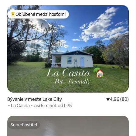
Obľúbené medzi hosťami
Najobľúbenejšie medzi hosťami
Bývanie v meste Lake City
Priemerné oho
4,96 (80)
~ La Casita ~ asi 6 minút od I-75
Superhostiteľ
Superhostiteľ