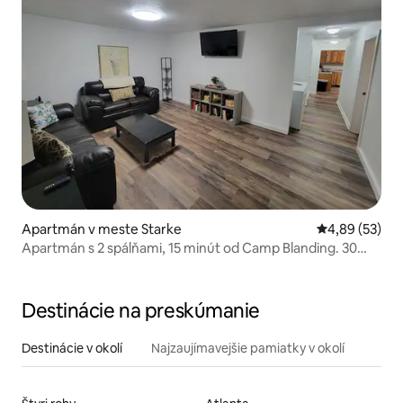
Apartmán v meste Starke
Priemerné oho
4,89 (53)
Apartmán s 2 spálňami, 15 minút od Camp Blanding. 30
minút od UF
Destinácie na preskúmanie
Destinácie v okolí
Najzaujímavejšie pamiatky v okolí