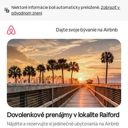
Preskočiť
Niektoré informácie boli automaticky preložené. 
Zobraziť v 
na
pôvodnom znení
obsah.
Dajte svoje bývanie na Airbnb
Dovolenkové prenájmy v lokalite Raiford
Nájdite a rezervujte si jedinečné ubytovania na Airbnb