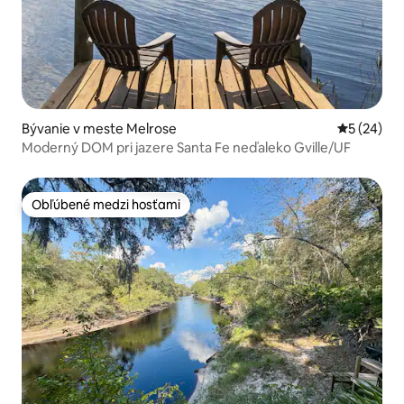
Bývanie v meste Melrose
Priemerné 
5 (24)
Moderný DOM pri jazere Santa Fe neďaleko Gville/UF
Obľúbené medzi hosťami
Obľúbené medzi hosťami