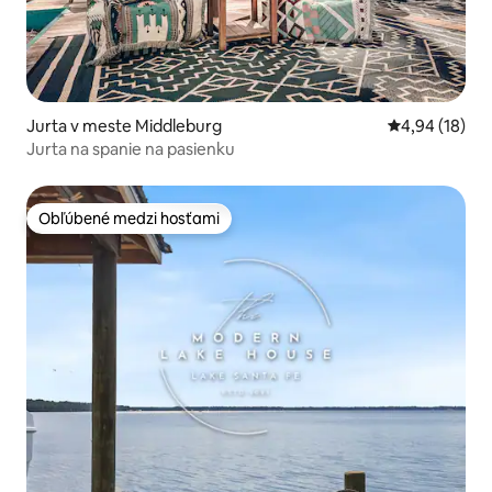
Jurta v meste Middleburg
Priemerné oho
4,94 (18)
Jurta na spanie na pasienku
Obľúbené medzi hosťami
Obľúbené medzi hosťami