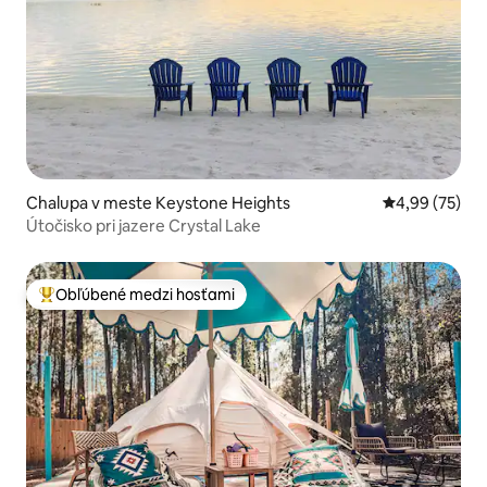
Chalupa v meste Keystone Heights
Priemerné oho
4,99 (75)
Útočisko pri jazere Crystal Lake
Obľúbené medzi hosťami
Najobľúbenejšie medzi hosťami