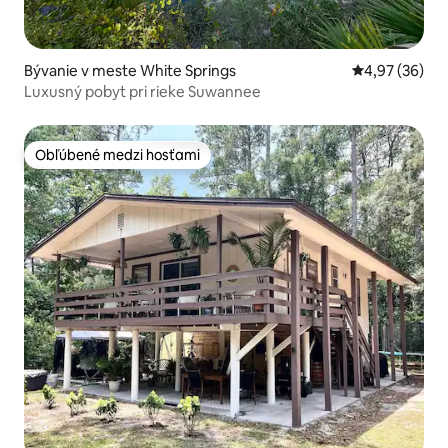
Bývanie v meste White Springs
Priemerné oho
4,97 (36)
Luxusný pobyt pri rieke Suwannee
Obľúbené medzi hosťami
Obľúbené medzi hosťami