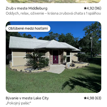
Zrub v meste Middleburg
Priemerné oho
4,92 (96)
Oddych, relax, oživenie – krásna zrubová chata s 1 spálňou
Obľúbené medzi hosťami
Obľúbené medzi hosťami
Bývanie v meste Lake City
Priemerné oho
4,98 (63)
„Pokojný palác“