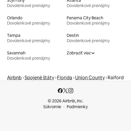
Štyri rohy
Atlanta
Dovolenkové prenájmy
Dovolenkové prenájmy
Orlando
Panama City Beach
Dovolenkové prenájmy
Dovolenkové prenájmy
Tampa
Destin
Dovolenkové prenájmy
Dovolenkové prenájmy
Savannah
Zobraziť viac
Dovolenkové prenájmy
Airbnb
Spojené štáty
Florida
Union County
Raiford
© 2026 Airbnb, Inc.
Súkromie
Podmienky