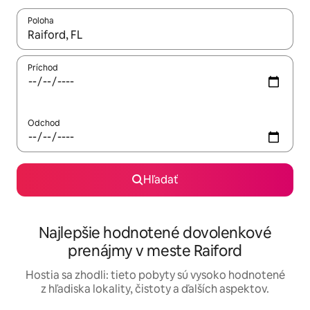
Poloha
Keď budú výsledky k dispozícii, môžete si ich prechádzať pom
Príchod
Odchod
Hľadať
Najlepšie hodnotené dovolenkové
prenájmy v meste Raiford
Hostia sa zhodli: tieto pobyty sú vysoko hodnotené
z hľadiska lokality, čistoty a ďalších aspektov.