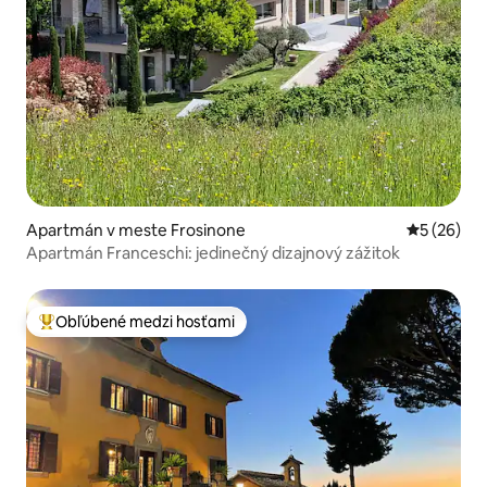
Apartmán v meste Frosinone
Priemerné 
5 (26)
Apartmán Franceschi: jedinečný dizajnový zážitok
Obľúbené medzi hosťami
Najobľúbenejšie medzi hosťami