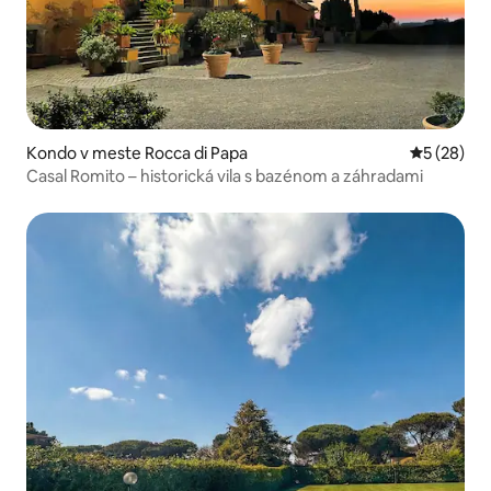
Kondo v meste Rocca di Papa
Priemerné 
5 (28)
Casal Romito – historická vila s bazénom a záhradami