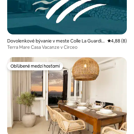
Dovolenkové bývanie v meste Colle La Guardia
Priemerné oh
4,88 (8)
II
Terra Mare Casa Vacanze v Circeo
Obľúbené medzi hosťami
Obľúbené medzi hosťami