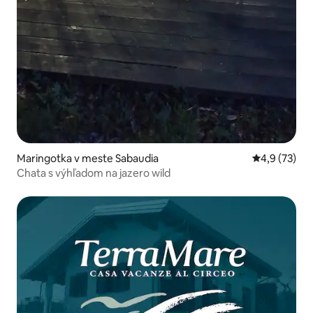
Maringotka v meste Sabaudia
Priemerné oh
4,9 (73)
Chata s výhľadom na jazero wild