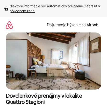
Preskočiť
Niektoré informácie boli automaticky preložené. 
Zobraziť v 
na
pôvodnom znení
obsah.
Dajte svoje bývanie na Airbnb
Dovolenkové prenájmy v lokalite
Quattro Stagioni