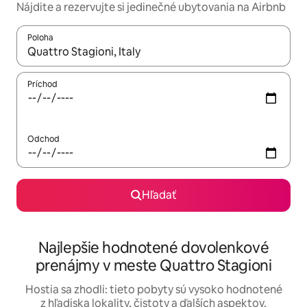
Nájdite a rezervujte si jedinečné ubytovania na Airbnb
Poloha
Keď budú výsledky k dispozícii, môžete si ich prechádzať pom
Príchod
Odchod
Hľadať
Najlepšie hodnotené dovolenkové
prenájmy v meste Quattro Stagioni
Hostia sa zhodli: tieto pobyty sú vysoko hodnotené
z hľadiska lokality, čistoty a ďalších aspektov.