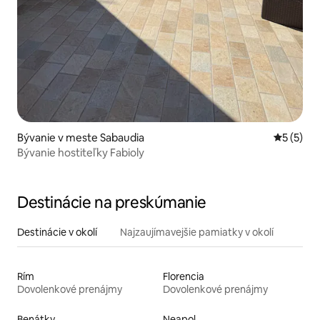
Bývanie v meste Sabaudia
Priemerné
5 (5)
Bývanie hostiteľky Fabioly
Destinácie na preskúmanie
Destinácie v okolí
Najzaujímavejšie pamiatky v okolí
Rím
Florencia
Dovolenkové prenájmy
Dovolenkové prenájmy
Benátky
Neapol