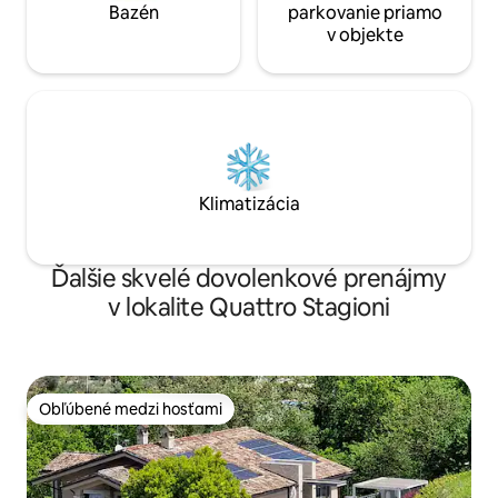
Bazén
parkovanie priamo
v objekte
Klimatizácia
Ďalšie skvelé dovolenkové prenájmy
v lokalite Quattro Stagioni
Obľúbené medzi hosťami
Obľúbené medzi hosťami