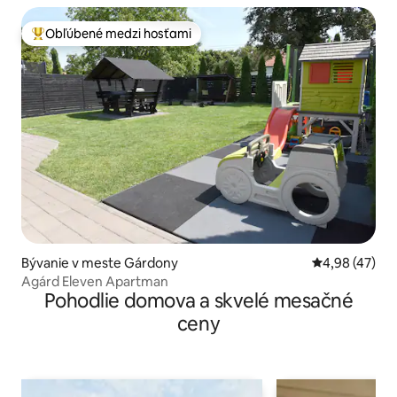
Obľúbené medzi hosťami
Najobľúbenejšie medzi hosťami
Bývanie v meste Gárdony
Priemerné oho
4,98 (47)
Agárd Eleven Apartman
Pohodlie domova a skvelé mesačné
ceny