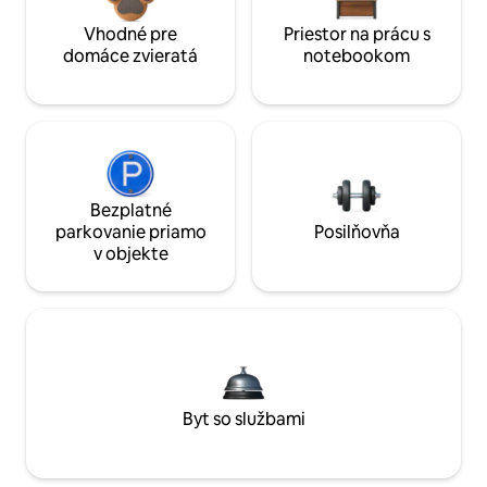
Vhodné pre
Priestor na prácu s
domáce zvieratá
notebookom
Bezplatné
parkovanie priamo
Posilňovňa
v objekte
Byt so službami