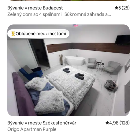
Bývanie v meste Budapest
Priemerné 
5 (25)
Zelený dom so 4 spálňami | Súkromná záhrada a
parkovanie zdarma
Obľúbené medzi hosťami
Najobľúbenejšie medzi hosťami
Bývanie v meste Székesfehérvár
Priemerné ohod
4,98 (128)
Origo Apartman Purple