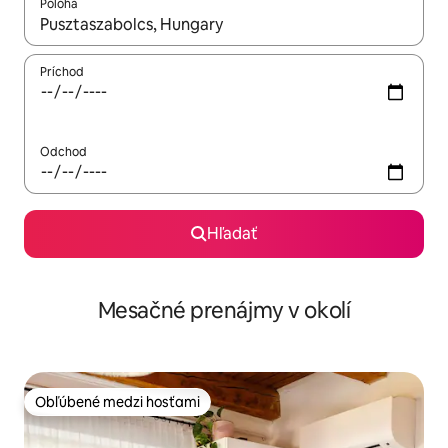
Poloha
Keď budú výsledky k dispozícii, môžete si ich prechádzať pom
Príchod
Odchod
Hľadať
Mesačné prenájmy v okolí
Obľúbené medzi hosťami
Obľúbené medzi hosťami