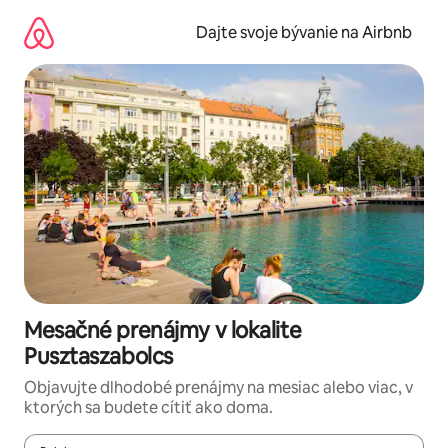
Preskočiť
na
Dajte svoje bývanie na Airbnb
obsah.
Mesačné prenájmy v lokalite
Pusztaszabolcs
Objavujte dlhodobé prenájmy na mesiac alebo viac, v
ktorých sa budete cítiť ako doma.