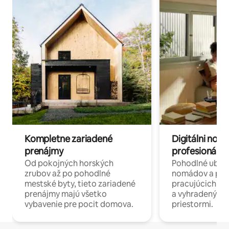
Kompletne zariadené
Digitálni nomá
prenájmy
profesionáli 
Od pokojných horských
Pohodlné ubyto
zrubov až po pohodlné
nomádov a pro
mestské byty, tieto zariadené
pracujúcich na 
prenájmy majú všetko
a vyhradenými
vybavenie pre pocit domova.
priestormi.