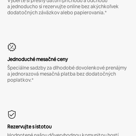
Vyberte si presný dátum príchodu a odchodu
a jednoducho si rezervujte online bez akýchkoľvek
dodatočných záväzkov alebo papierovania.*
Jednoduché mesačné ceny
Špeciálne sadzby za dlhodobé dovolenkové prenájmy
a jednorazová mesačná platba bez dodatočných
poplatkov.*
Rezervujte s istotou
Hodnotené našou dôveryhodnou komunitou hostí