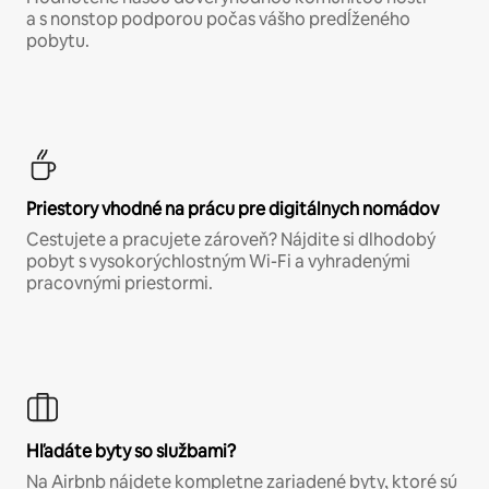
a s nonstop podporou počas vášho predĺženého
pobytu.
Priestory vhodné na prácu pre digitálnych nomádov
Cestujete a pracujete zároveň? Nájdite si dlhodobý
pobyt s vysokorýchlostným Wi-Fi a vyhradenými
pracovnými priestormi.
Hľadáte byty so službami?
Na Airbnb nájdete kompletne zariadené byty, ktoré sú