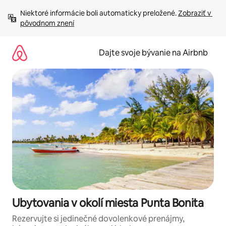
Preskočiť
Niektoré informácie boli automaticky preložené. 
Zobraziť v 
na
pôvodnom znení
obsah.
Dajte svoje bývanie na Airbnb
Ubytovania v okolí miesta Punta Bonita
Rezervujte si jedinečné dovolenkové prenájmy,