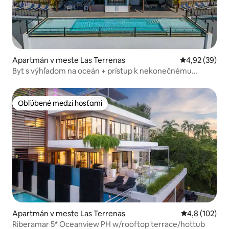
Apartmán v meste Las Terrenas
Priemerné oho
4,92 (39)
Byt s výhľadom na oceán + prístup k nekonečnému
bazénu | Playa Bonita
Obľúbené medzi hosťami
Obľúbené medzi hosťami
Apartmán v meste Las Terrenas
Priemerné oho
4,8 (102)
Riberamar 5* Oceanview PH w/rooftop terrace/hottub