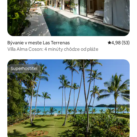
Bývanie v meste Las Terrenas
Priemerné oho
4,98 (53)
Villa Alma Coson: 4 minúty chôdze od pláže
Superhostiteľ
Superhostiteľ