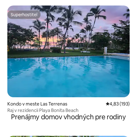
Superhostiteľ
Superhostiteľ
Kondo v meste Las Terrenas
Priemerné ohod
4,83 (193)
Raj v rezidencii Playa Bonita Beach
Prenájmy domov vhodných pre rodiny