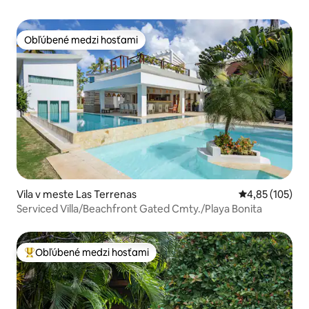
Obľúbené medzi hosťami
Obľúbené medzi hosťami
Vila v meste Las Terrenas
Priemerné ohod
4,85 (105)
Serviced Villa/Beachfront Gated Cmty./Playa Bonita
Obľúbené medzi hosťami
Najobľúbenejšie medzi hosťami