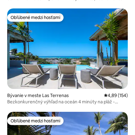
Obľúbené medzi hosťami
Obľúbené medzi hosťami
Bývanie v meste Las Terrenas
Priemerné ohod
4,89 (154)
Bezkonkurenčný výhľad na oceán 4 minúty na pláž -
Pickleball
Obľúbené medzi hosťami
Obľúbené medzi hosťami