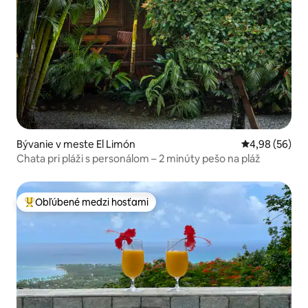
Bývanie v meste El Limón
Priemerné oho
4,98 (56)
Chata pri pláži s personálom – 2 minúty pešo na pláž
Obľúbené medzi hosťami
Najobľúbenejšie medzi hosťami