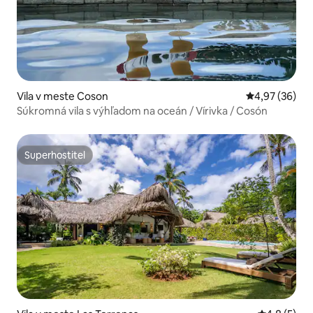
Vila v meste Coson
Priemerné oho
4,97 (36)
Súkromná vila s výhľadom na oceán / Vírivka / Cosón
Superhostiteľ
Superhostiteľ