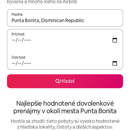
bývania a mnoho iného na Airbnb
Poloha
Keď budú výsledky k dispozícii, môžete si ich prechádzať pom
Príchod
Odchod
Hľadať
Najlepšie hodnotené dovolenkové
prenájmy v okolí mesta Punta Bonita
Hostia sa zhodli: tieto pobyty sú vysoko hodnotené
z hľadiska lokality, čistoty a ďalších aspektov.