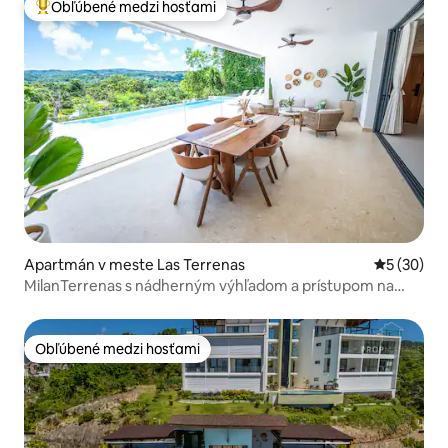
Obľúbené medzi hosťami
Najobľúbenejšie medzi hosťami
Apartmán v meste Las Terrenas
Priemerné 
5 (30)
MilanTerrenas s nádherným výhľadom a prístupom na
pláž
Obľúbené medzi hosťami
Obľúbené medzi hosťami