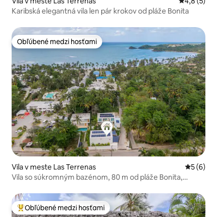
Vila v meste Las Terrenas
Priemerné 
4,8 (5)
Karibská elegantná vila len pár krokov od pláže Bonita
Obľúbené medzi hosťami
Obľúbené medzi hosťami
Vila v meste Las Terrenas
Priemerné
5 (6)
Vila so súkromným bazénom, 80 m od pláže Bonita,
Starlink
Obľúbené medzi hosťami
Najobľúbenejšie medzi hosťami