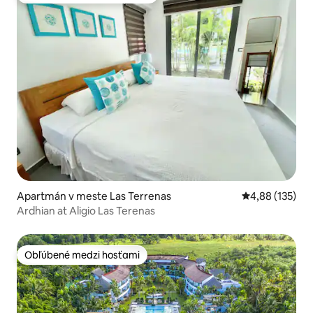
Apartmán v meste Las Terrenas
Priemerné ohod
4,88 (135)
Ardhian at Aligio Las Terenas
Obľúbené medzi hosťami
Obľúbené medzi hosťami