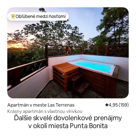
Obľúbené medzi hosťami
Najobľúbenejšie medzi hosťami
Apartmán v meste Las Terrenas
Priemerné ohod
4,95 (159)
Krásny apartmán s vlastnou vírivkou
Ďalšie skvelé dovolenkové prenájmy
v okolí miesta Punta Bonita