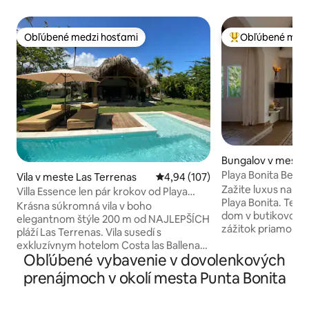
Obľúbené medzi hosťami
Obľúbené medz
Obľúbené medzi hosťami
Najobľúbenejšie 
Bungalov v meste 
nas
Playa Bonita Beach
Vila v meste Las Terrenas
Priemerné ohodnotenie 4,94 z 5
4,94 (107)
oceáne!
Zažite luxus naboso
Villa Essence len pár krokov od Playa
Playa Bonita. Tent
Bonita
Krásna súkromná vila v boho
dom v butikovom 
elegantnom štýle 200 m od NAJLEPŠÍCH
zážitok priamo na p
pláží Las Terrenas. Vila susedí s
určený pre 1 pár a
exkluzívnym hotelom Costa las Ballenas.
osoby) a kombinuj
Obľúbené vybavenie v dovolenkových
Ide o súkromný obytný dom s 24-
udržateľnosťou: z
hodinovou bezpečnostnou službou a
prenájmoch v okolí mesta Punta Bonita
európskom štýle, 
priamym prístupom na pláž. Dom má 3
záložný solárny fo
spálne, 2 D s klimatizáciou a veľkú
Užite si nádhernú 