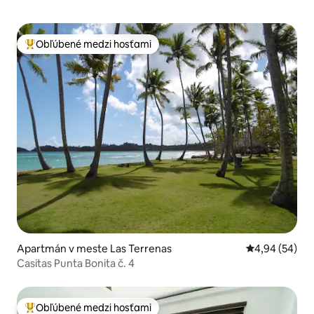
Obľúbené medzi hosťami
Najobľúbenejšie medzi hosťami
Apartmán v meste Las Terrenas
Priemerné oho
4,94 (54)
Casitas Punta Bonita č. 4
Obľúbené medzi hosťami
Najobľúbenejšie medzi hosťami