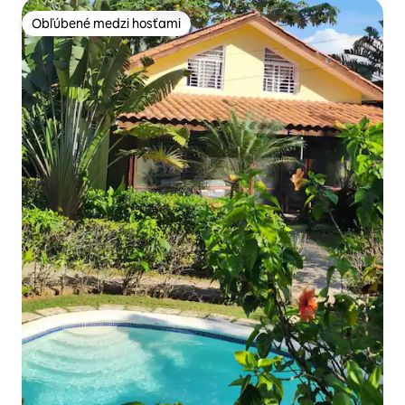
Obľúbené medzi hosťami
Obľúbené medzi hosťami