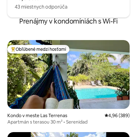
43 miestnych odporúča
Prenájmy v kondomíniách s Wi-Fi
Obľúbené medzi hosťami
Najobľúbenejšie medzi hosťami
Kondo v meste Las Terrenas
Priemerné ohod
4,96 (389)
Apartmán s terasou 30 m² • Serenidad