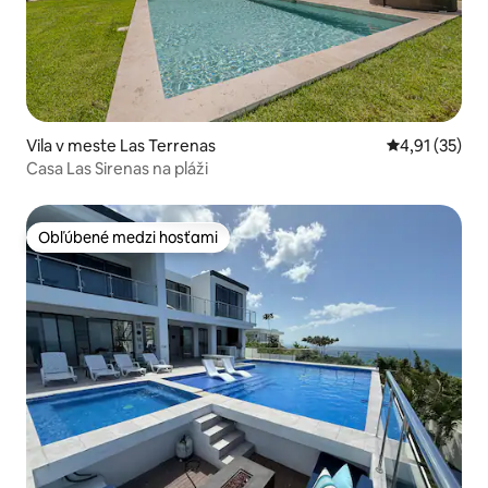
Vila v meste Las Terrenas
Priemerné oh
4,91 (35)
Casa Las Sirenas na pláži
Obľúbené medzi hosťami
Obľúbené medzi hosťami