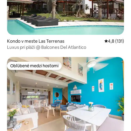
Kondo v meste Las Terrenas
Priemerné oh
4,8 (131)
Luxus pri pláži @ Balcones Del Atlantico
Obľúbené medzi hosťami
Obľúbené medzi hosťami