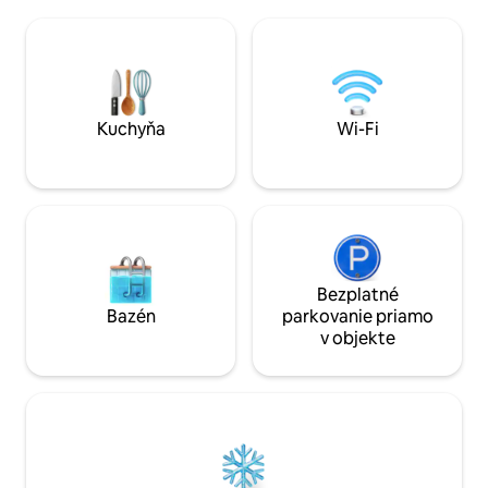
kúpeľňu s vlastnou kúpeľňou a mezanín
ležadlom a grilom,
s rozkladacou pohovkou s manželskou
výhľadom na oceán. Vysokorýchlo
posteľou Queen a rozkladacou
Wi-Fi pripojenie,
pohovkou ( 2 x dvojlôžko), čo vytvára
umývačkou riadu +
veľkú relaxačnú zónu s 52-palcovou
pobyt.
televíziou s inteligentnou televíziou. Na
prízemí je kúpeľňa s WC. K dispozícii je
Kuchyňa
Wi-Fi
servisná miestnosť.
Bezplatné
Bazén
parkovanie priamo
v objekte