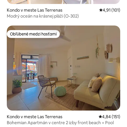
Kondo v meste Las Terrenas
Priemerné oho
4,91 (101)
Modrý oceán na krásnej pláži (O-302)
Obľúbené medzi hosťami
Obľúbené medzi hosťami
Kondo v meste Las Terrenas
Priemerné oho
4,84 (151)
Bohemian Apartmán v centre 2 izby front beach + Pool