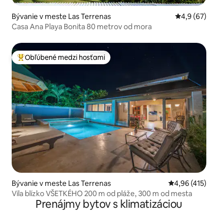
Bývanie v meste Las Terrenas
Priemerné oh
4,9 (67)
Casa Ana Playa Bonita 80 metrov od mora
Obľúbené medzi hosťami
Najobľúbenejšie medzi hosťami
Bývanie v meste Las Terrenas
Priemerné ohod
4,96 (415)
Vila blízko VŠETKÉHO 200 m od pláže, 300 m od mesta
Prenájmy bytov s klimatizáciou