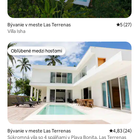
Bývanie v meste Las Terrenas
Priemerné 
5 (27)
Villa Isha
Obľúbené medzi hosťami
Obľúbené medzi hosťami
Bývanie v meste Las Terrenas
Priemerné oho
4,83 (24)
Súkromná vila so 4 spálňami v Playa Bonita, Las Terrenas