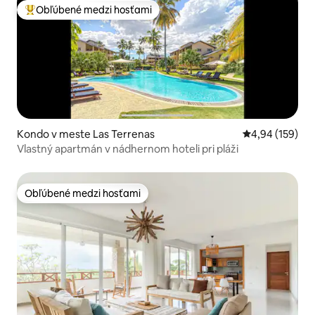
Obľúbené medzi hosťami
Najobľúbenejšie medzi hosťami
Kondo v meste Las Terrenas
Priemerné ohod
4,94 (159)
Vlastný apartmán v nádhernom hoteli pri pláži
Obľúbené medzi hosťami
Obľúbené medzi hosťami