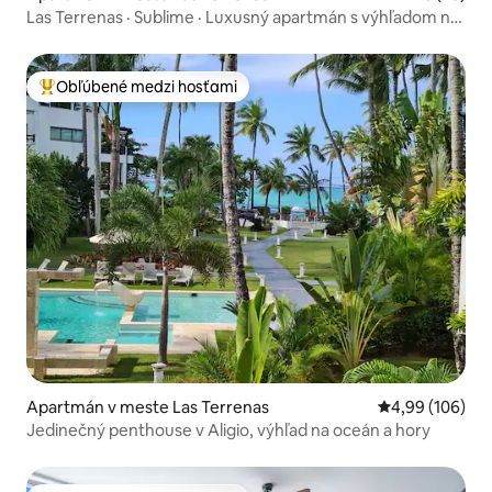
Las Terrenas · Sublime · Luxusný apartmán s výhľadom na
more a bazén
Obľúbené medzi hosťami
Najobľúbenejšie medzi hosťami
Apartmán v meste Las Terrenas
Priemerné ohod
4,99 (106)
Jedinečný penthouse v Aligio, výhľad na oceán a hory