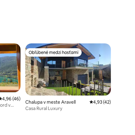
dnotení: 9
Obľúbené medzi hosťami
Obľúbené medzi hosťami
Priemerné ohodnotenie 4,96 z 5, počet hodnotení: 46
4,96 (46)
Chalupa v meste Aravell
Priemerné ohodnoteni
4,93 (42)
lord v
Casa Rural Luxury
notení: 10