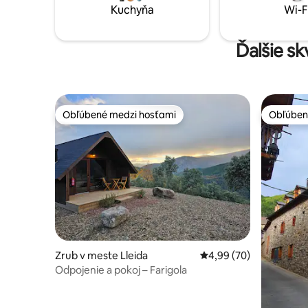
Kuchyňa
Wi-F
Ďalšie s
Obľúbené medzi hosťami
Obľúben
Obľúbené medzi hosťami
Obľúben
Zrub v meste Lleida
Priemerné ohodnotenie
4,99 (70)
Odpojenie a pokoj – Farigola