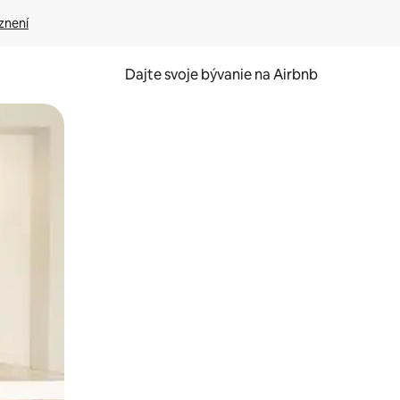
znení
Dajte svoje bývanie na Airbnb
kúmať pomocou dotykových gest či potiahnutia prstom.