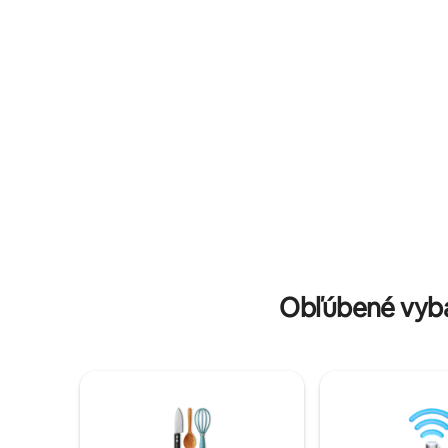
môžeme nasmerovať na uspokojenie ich
restaurant
chuťových pohárikov. Tešíme sa na
pueblo/ci
stretnutie s vami.
supermerc
Obľúbené vyba