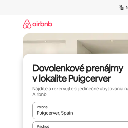
Preskočiť
N
na
obsah.
Dovolenkové prenájmy
v lokalite Puigcerver
Nájdite a rezervujte si jedinečné ubytovania n
Airbnb
Poloha
Keď budú výsledky k dispozícii, môžete si ich p
Príchod