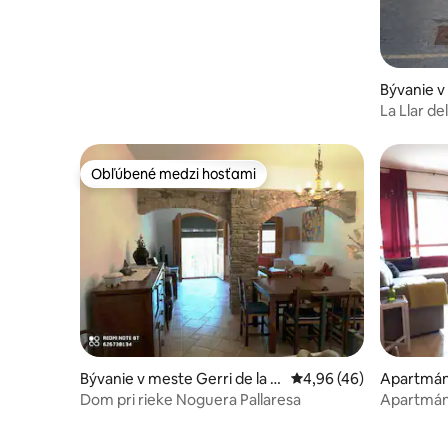
Bývanie v
La Llar de
Obľúbené medzi hosťami
Obľúbené medzi hosťami
Bývanie v meste Gerri de la S
Priemerné ohodnotenie
4,96 (46)
Apartmán
al
Dom pri rieke Noguera Pallaresa
Apartmán 