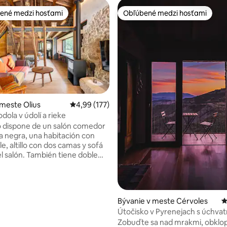
ené medzi hosťami
Obľúbené medzi hosťami
enejšie medzi hosťami
Obľúbené medzi hosťami
 4,84 z 5, počet hodnotení: 45
 meste Olius
Priemerné ohodnotenie 4,99 z 5, počet hodn
4,99 (177)
dola v údolí a rieke
o dispone de un salón comedor
a negra, una habitación con
, altillo con dos camas y sofá
l salón. También tiene doble
 ventana para poder admirar la
a mientras te duchas.
 piscina y rio. Y un entorno con
nto monumental formado por
Bývanie v meste Cérvoles
P
a románica con cripta, un
Útočisko v Pyrenejach s úchva
o modernista y poblado íber a
výhľadom
Zobuďte sa nad mrakmi, obklo
ectacular! A 5 min un