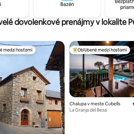
Bezplatn
i
Bazén
priam
kvelé dovolenkové prenájmy v lokalite P
é medzi hosťami
Obľúbené medzi hosťami
é medzi hosťami
Najobľúbenejšie medzi hosťami
Chalupa v meste Cubells
La Granja del Besa
 4,99 z 5, počet hodnotení: 70