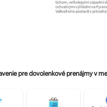
tichom, veľkolepými západmi sl
e rural y a 10 min el
úchvatnými výhľadmi na Pyrene
udad con todos los
Vallivell sme postavili z prírodn
ados y restaurantes!
materiálov s túžbou vytvoriť m
pokoja a spojenia s prírodou. N
v slnečnej stredovekej dedinke
(1 200 m) a je ideálny na turisti
cyklistiku, jogu, meditáciu, kúp
horských jazerách a pozorovani
Dokonalé útočisko, kde sa môž
odpojiť a vychutnávať si prírodu
rok.
venie pre dovolenkové prenájmy v me