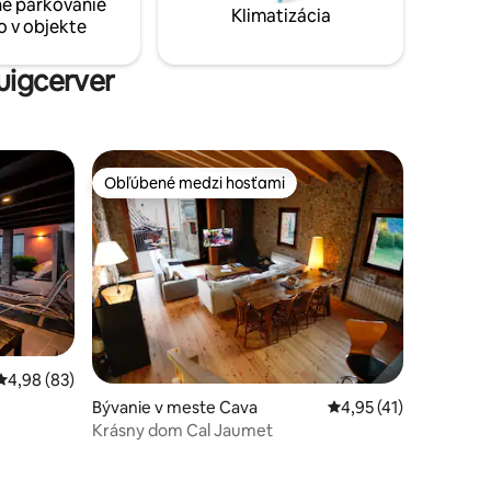
é parkovanie
Wi-Fi.
Klimatizácia
o v objekte
uigcerver
Obľúbené medzi hosťami
Obľúbené medzi hosťami
Priemerné ohodnotenie 4,98 z 5, počet hodnotení: 83
4,98 (83)
Bývanie v meste Cava
Priemerné ohodnoteni
4,95 (41)
Krásny dom Cal Jaumet