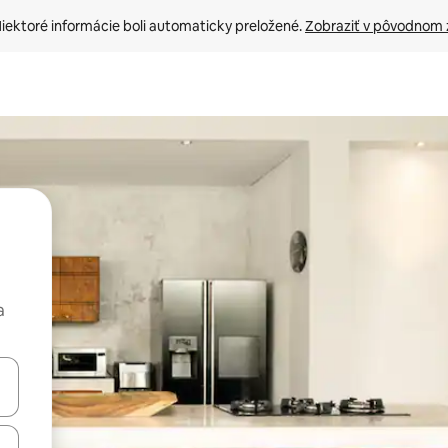
iektoré informácie boli automaticky preložené. 
Zobraziť v pôvodnom 
a
rechádzať pomocou klávesov so šípkami nahor a nadol alebo ich pres