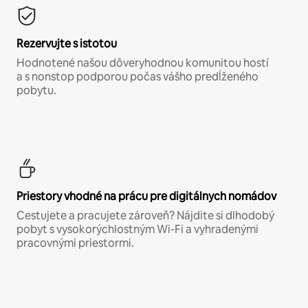
Rezervujte s istotou
Hodnotené našou dôveryhodnou komunitou hostí
a s nonstop podporou počas vášho predĺženého
pobytu.
Priestory vhodné na prácu pre digitálnych nomádov
Cestujete a pracujete zároveň? Nájdite si dlhodobý
pobyt s vysokorýchlostným Wi-Fi a vyhradenými
pracovnými priestormi.