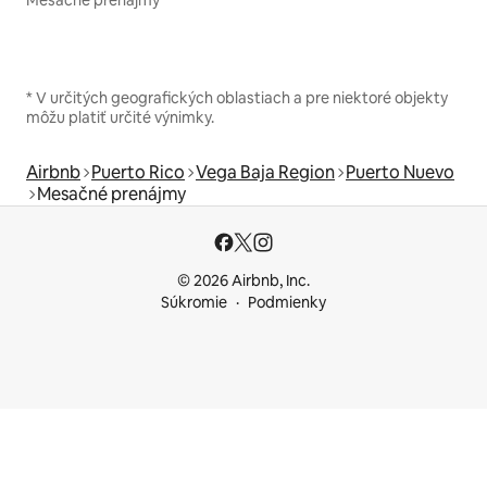
* V určitých geografických oblastiach a pre niektoré objekty
môžu platiť určité výnimky.
Airbnb
Puerto Rico
Vega Baja Region
Puerto Nuevo
Mesačné prenájmy
© 2026 Airbnb, Inc.
Súkromie
Podmienky