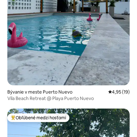
Bývanie v meste Puerto Nuevo
Priemerné oho
4,95 (19)
Vila Beach Retreat @ Playa Puerto Nuevo
Obľúbené medzi hosťami
Najobľúbenejšie medzi hosťami