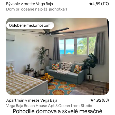
Bývanie v meste Vega Baja
Priemerné oho
4,89 (117)
Dom pri oceáne na pláži jednotka 1
Obľúbené medzi hosťami
Obľúbené medzi hosťami
Apartmán v meste Vega Baja
Priemerné oho
4,92 (83)
Vega Baja Beach House Apt 3 Ocean front Studio
Pohodlie domova a skvelé mesačné