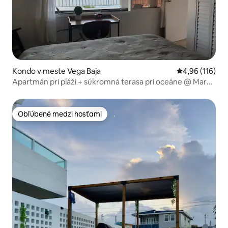
Kondo v meste Vega Baja
Priemerné ohod
4,96 (116)
Apartmán pri pláži + súkromná terasa pri oceáne @ Mare
Blu
Obľúbené medzi hosťami
Obľúbené medzi hosťami