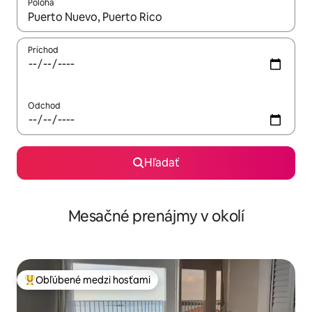
Poloha
Keď budú výsledky k dispozícii, môžete si ich prechádzať pom
Príchod
Odchod
Hľadať
Mesačné prenájmy v okolí
Obľúbené medzi hosťami
Najobľúbenejšie medzi hosťami