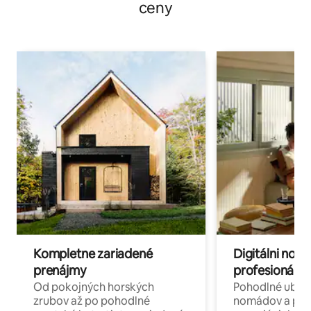
ceny
Kompletne zariadené
Digitálni nomá
prenájmy
profesionáli 
Od pokojných horských
Pohodlné ubyto
zrubov až po pohodlné
nomádov a pro