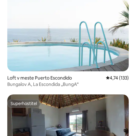
Loft v meste Puerto Escondido
Priemerné oho
4,74 (133)
Bungalov A, La Escondida „BungA“
Superhostiteľ
Superhostiteľ