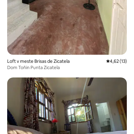
Loft v meste Brisas de Zicatela
Priemerné oh
4,62 (13)
Dom Toñin Punta Zicatela