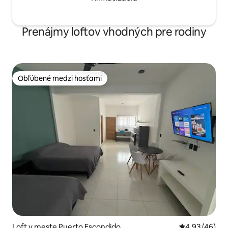
Prenájmy loftov vhodných pre rodiny
Obľúbené medzi hosťami
Obľúbené medzi hosťami
Loft v meste Puerto Escondido
Priemerné oho
4,93 (46)