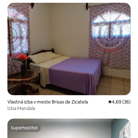
Vlastná izba v meste Brisas de Zicatela
Priemerné oho
4,69 (36)
Izba Mandala
Superhostiteľ
Superhostiteľ