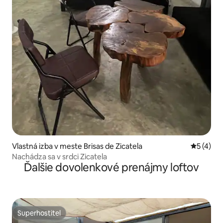
Vlastná izba v meste Brisas de Zicatela
Priemerné
5 (4)
Nachádza sa v srdci Zicatela
Ďalšie dovolenkové prenájmy loftov
Superhostiteľ
Superhostiteľ