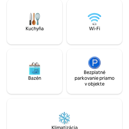
priestor a strešná záhrada s nádherným
diaľku, alebo obja
výhľadom. Vysokorýchlostný internet
Casa Cascada je v
Starlink. Nachádza sa v tichej oblasti, v
destináciou pre po
blízkosti reštaurácií a barov. Len pre
Puerto Escondido. Denné raňajky s
dospelých.
zahrnuté v cene🍳
Kuchyňa
Wi-Fi
Bezplatné
Bazén
parkovanie priamo
v objekte
Klimatizácia