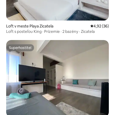
Loft v meste Playa Zicatela
Priemerné oho
4,92 (36)
Loft s posteľou King · Prízemie · 2 bazény · Zicatela
Superhostiteľ
Superhostiteľ