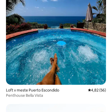
Loft v meste Puerto Escondido
Priemerné oho
4,82 (56)
Penthouse Bella Vista