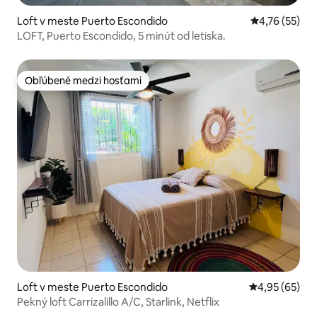
Loft v meste Puerto Escondido
Priemerné oho
4,76 (55)
LOFT, Puerto Escondido, 5 minút od letiska.
Obľúbené medzi hosťami
Obľúbené medzi hosťami
Loft v meste Puerto Escondido
Priemerné oho
4,95 (65)
Pekný loft Carrizalillo A/C, Starlink, Netflix