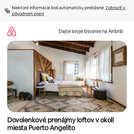
Preskočiť
Niektoré informácie boli automaticky preložené. 
Zobraziť v 
na
pôvodnom znení
obsah.
Dajte svoje bývanie na Airbnb
Dovolenkové prenájmy loftov v okolí
miesta Puerto Angelito