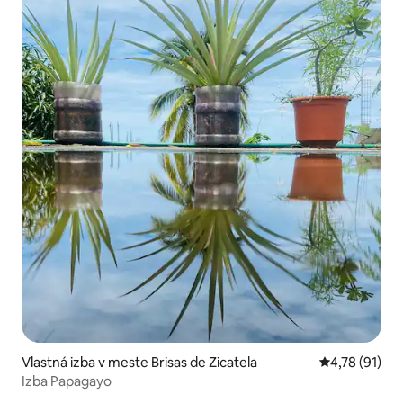
Vlastná izba v meste Brisas de Zicatela
Priemerné oh
4,78 (91)
Izba Papagayo