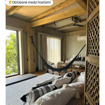
Obľúbené medzi hosťami
Najobľúbenejšie medzi hosťami