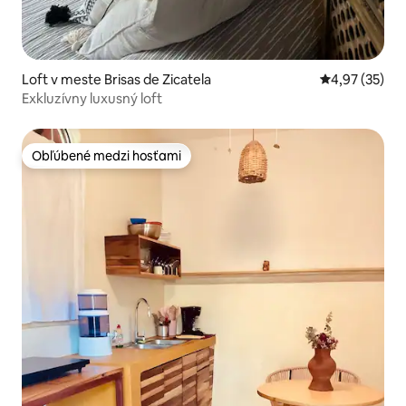
Loft v meste Brisas de Zicatela
Priemerné oho
4,97 (35)
Exkluzívny luxusný loft
Obľúbené medzi hosťami
Obľúbené medzi hosťami