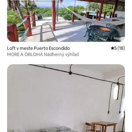
Loft v meste Puerto Escondido
Priemerné 
5 (18)
MORE A OBLOHA Nádherný výhľad