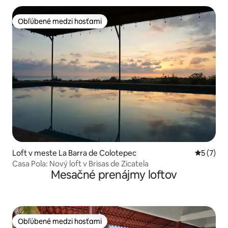
Obľúbené medzi hosťami
Obľúbené medzi hosťami
Loft v meste La Barra de Colotepec
Priemerné
5 (7)
Casa Pola: Nový loft v Brisas de Zicatela
Mesačné prenájmy loftov
Obľúbené medzi hosťami
Obľúbené medzi hosťami