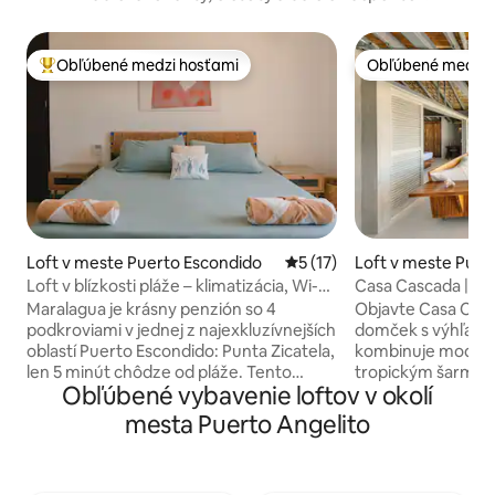
Obľúbené medzi hosťami
Obľúbené medzi 
Najobľúbenejšie medzi hosťami
Obľúbené medzi 
Loft v meste Puerto Escondido
Priemerné ohodnotenie 5 z 
5 (17)
Loft v meste Puer
do
Loft v blízkosti pláže – klimatizácia, Wi-Fi,
Casa Cascada | A
televízor, kuchyňa, bazén
oceán a vlastným
Maralagua je krásny penzión so 4
Objavte Casa Casc
podkroviami v jednej z najexkluzívnejších
domček s výhľado
oblastí Puerto Escondido: Punta Zicatela,
kombinuje moderný
len 5 minút chôdze od pláže. Tento
tropickým šarmom Oaxacy
Obľúbené vybavenie loftov v okolí
útulný a vybavený loft má manželskú
ktorý sa nachádza
posteľ veľkosti King, klimatizáciu, vlastný
Manzanillo, ponú
mesta Puerto Angelito
balkón, kuchyňu a kompletnú kúpeľňu s
výhľad na Tichý oc
teplou vodou. Spoločné priestory:
zeleňou a nádher
bazén, slnečná terasa, coworkingový
Či už chcete relax