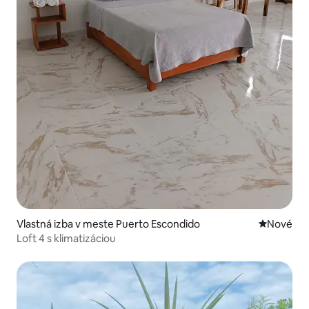
Vlastná izba v meste Puerto Escondido
Nové ubyt
Nové
Loft 4 s klimatizáciou