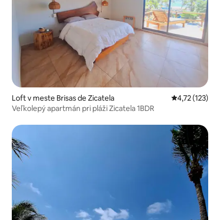
Loft v meste Brisas de Zicatela
Priemerné oho
4,72 (123)
Veľkolepý apartmán pri pláži Zicatela 1BDR