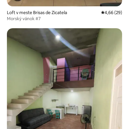
Loft v meste Brisas de Zicatela
Priemerné oho
4,66 (29)
Morský vánok #7