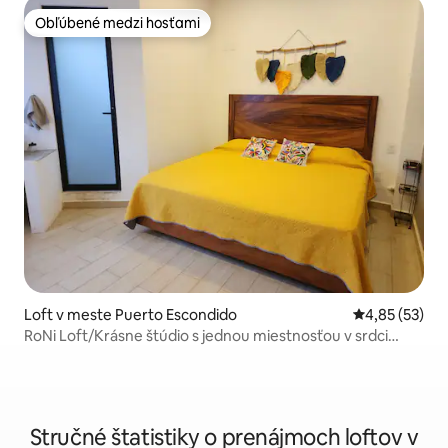
Obľúbené medzi hosťami
Obľúbené medzi hosťami
Loft v meste Puerto Escondido
Priemerné oho
4,85 (53)
RoNi Loft/Krásne štúdio s jednou miestnosťou v srdci
Puerto Escondido
Stručné štatistiky o prenájmoch loftov v