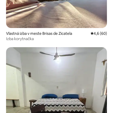
Vlastná izba v meste Brisas de Zicatela
Priemerné oh
4,6 (60)
Izba korytnačka