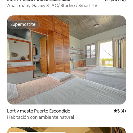
Apartmány Galaxy 3- AC/ Starlink/ Smart TV
Superhostiteľ
Superhostiteľ
Loft v meste Puerto Escondido
Priemerné
5 (4)
Habitación con ambiente natural