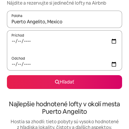
Nájdite a rezervujte si jedinečné lofty na Airbnb
Poloha
Keď budú výsledky k dispozícii, môžete si ich prechádzať pom
Príchod
Odchod
Hľadať
Najlepšie hodnotené lofty v okolí mesta
Puerto Angelito
Hostia sa zhodli: tieto pobyty sú vysoko hodnotené
z hľadiska lokality, čistoty a ďalších aspektov.