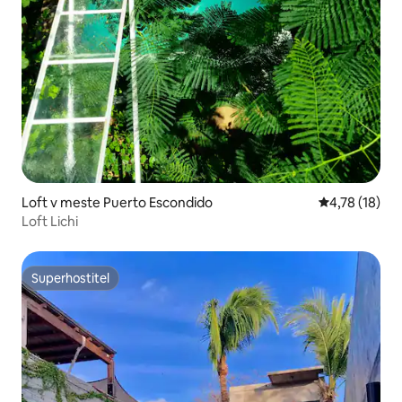
Loft v meste Puerto Escondido
Priemerné oh
4,78 (18)
Loft Lichi
Superhostiteľ
Superhostiteľ