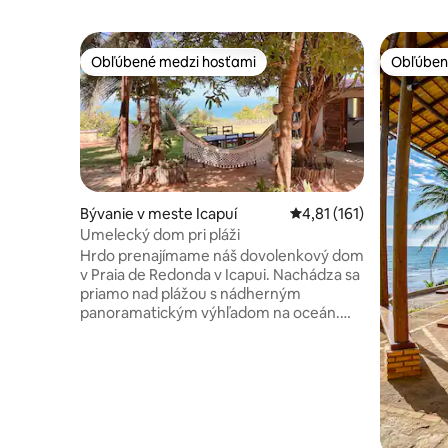
Obľúbené medzi hosťami
Obľúben
Obľúbené medzi hosťami
Obľúben
Bývanie v meste Icapuí
Priemerné ohodnotenie 
4,81 (161)
Umelecký dom pri pláži
Hrdo prenajímame náš dovolenkový dom
v Praia de Redonda v Icapui. Nachádza sa
priamo nad plážou s nádherným
panoramatickým výhľadom na oceán.
Tichá lokalita v priamom kontakte s
prírodou, kde si môžete oddýchnuť a
načerpať nové sily. Náš dom sa nachádza
na obrovskej záhrade s rozlohou 530 m² s
palmami, ovocnými stromami a hojdacími
sieťami, ktoré na vás čakajú. Len 10 minút
chôdze od pláže z kopca. Pre vaše auto