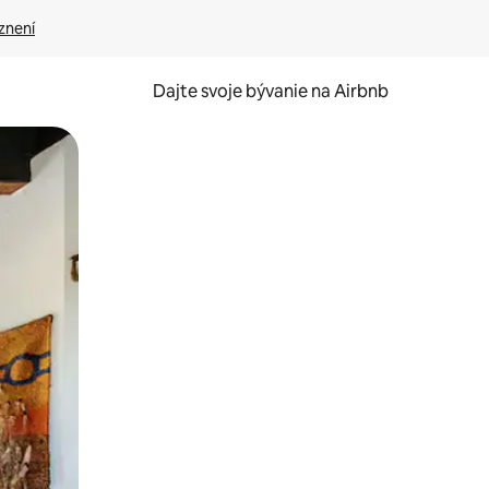
znení
Dajte svoje bývanie na Airbnb
kúmať pomocou dotykových gest či potiahnutia prstom.