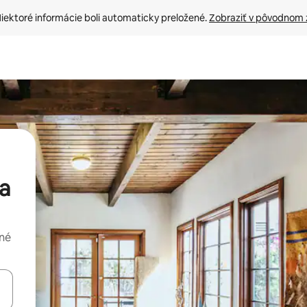
iektoré informácie boli automaticky preložené. 
Zobraziť v pôvodnom 
ia
dné
rechádzať pomocou klávesov so šípkami nahor a nadol alebo ich pres