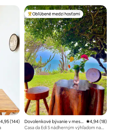
Obľúbené medzi hosťami
Najobľúbenejšie medzi hosťami
notení: 46
riemerné ohodnotenie 4,95 z 5, počet hodnotení: 144
4,95 (144)
Dovolenkové bývanie v mest
Priemerné ohodnoteni
4,94 (18)
e Icapuí
a
Casa da Edi S nádherným výhľadom na