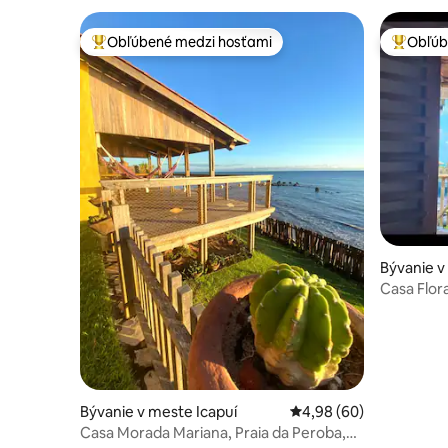
Obľúbené medzi hosťami
Obľúb
Najobľúbenejšie medzi hosťami
Najobľúb
Bývanie 
brada
Casa Flora
Mar!
Bývanie v meste Icapuí
Priemerné ohodnotenie
4,98 (60)
Casa Morada Mariana, Praia da Peroba,