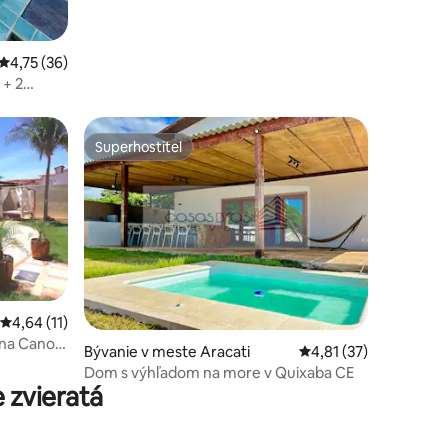
Priemerné ohodnotenie 4,75 z 5, počet hodnotení: 36
4,75 (36)
+ 2
Superhostiteľ
Superhostiteľ
Priemerné ohodnotenie 4,64 z 5, počet hodnotení: 11
4,64 (11)
notení: 64
ena Canoa
Bývanie v meste Aracati
Priemerné ohodnoteni
4,81 (37)
Dom s výhľadom na more v Quixaba CE
 zvieratá