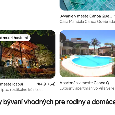
Bývanie v meste Canoa Queb
rada
Casa Mandala Canoa Quebrada 
minúty od Broadwaya
é medzi hosťami
é medzi hosťami
Apartmán v meste Canoa Qu
 meste Icapuí
Priemerné ohodnotenie 4,91 z 5, počet hod
4,91 (64)
ebrada
Luxusný apartmán vo Villa Ser
ipto: rustikálne kúzlo a
enie 5 z 5, počet hodnotení: 3
Quebrada
vírivka
 bývaní vhodných pre rodiny a domáce