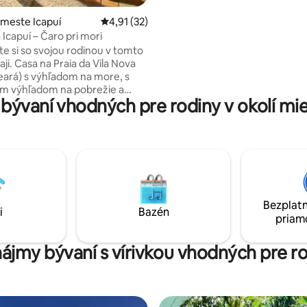
výhľadom. Ventilador e WiFi. Sp
teplou vodou poskytovaná sol
 meste Icapuí
Priemerné ohodnotenie 4,91 z 5, počet hod
4,91 (32)
ohrievačom. Perfektná poloha 
 Icapuí – Čaro pri mori
ktorí hľadajú kontakt s prírodo
e si so svojou rodinou v tomto
metrov od mora a najvplyvnejši
 Vila Nova
Parkovacie miesto.
Ceará) s výhľadom na more, s
m výhľadom na pobrežie a
ývaní vhodných pre rodiny v okolí mi
priamym prístupovým
. Má 5 apartmánov s
ovaným výhľadom na more.
 Vetrený dom s dobre
u kuchyňou a integrovaným do
zby a balkóna. Vonkajší priestor
 krytým balkónom s
ým stolom, herným stolom a
Bezplatn
 Má ihrisko na plážový tenis /
i
Bazén
priam
 futevôlei.
ájmy bývaní s vírivkou vhodných pre r