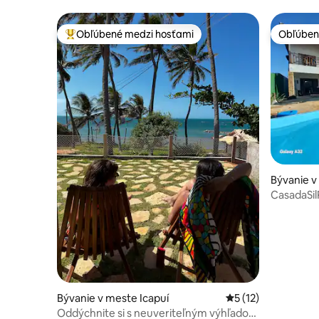
Icapuí/CE
Obľúbené medzi hosťami
Obľúben
Najobľúbenejšie medzi hosťami
Obľúben
Bývanie v
CasadaSil
Bývanie v meste Icapuí
Priemerné ohodnote
5 (12)
Oddýchnite si s neuveriteľným výhľadom