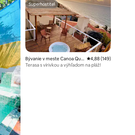
Superhostiteľ
Superhostiteľ
Bývanie v meste Canoa Que
Priemerné ohodnotenie 
4,88 (149)
brada
Terasa s vírivkou a výhľadom na pláž!
otení: 23