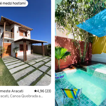
é medzi hosťami
é medzi hosťami
enie 5 z 5, počet hodnotení: 5
 meste Aracati
Priemerné ohodnotenie 4,96 z 5, počet hodn
4,96 (23)
Aracati, Canoa Quebrada a
ia