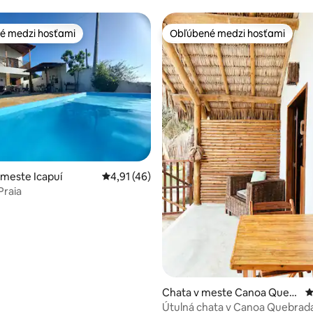
é medzi hosťami
Obľúbené medzi hosťami
é medzi hosťami
Obľúbené medzi hosťami
 meste Icapuí
Priemerné ohodnotenie 4,91 z 5, počet hod
4,91 (46)
Praia
nie 5 z 5, počet hodnotení: 12
Chata v meste Canoa Quebr
P
ada
Útulná chata v Canoa Quebrad