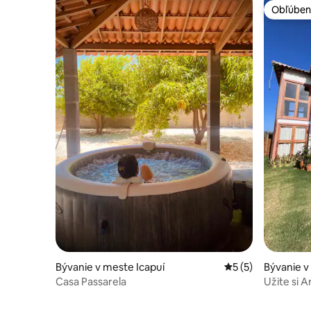
Obľúben
Obľúben
Bývanie v meste Icapuí
Priemerné ohodnot
5 (5)
Bývanie v
Casa Passarela
Užite si 
Majorland