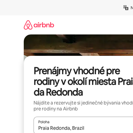
Preskočiť
N
na
obsah.
Prenájmy vhodné pre
rodiny v okolí miesta Pra
da Redonda
Nájdite a rezervujte si jedinečné bývania vho
pre rodiny na Airbnb
Poloha
Keď budú výsledky k dispozícii, môžete si ich p