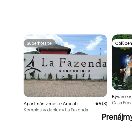
Superhostiteľ
Obľúben
Superhostiteľ
Obľúben
Bývanie v
Casa Eucal
Apartmán v meste Aracati
Priemerné ohodnot
5 (3)
súkromná 
Kompletný duplex v La Fazenda
Prenájmy