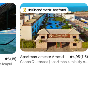
Obľúbené medzi hosťami
Najobľúbenejšie medzi hosťami
Apartmán v meste Aracati
Priemerné ohodnotenie
4,95 (116)
Priemerné ohodnotenie 5 z 5, počet hodnotení: 18
5 (18)
Canoa Quebrada | apartmán 4 minúty od
 Icapui
otení: 129
pláže