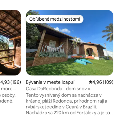
Bývanie 
Obľúbené medzi hosťami
Obľú
Obľúbené medzi hosťami
Najobľú
Dom pri m
Icapuí
Casa Mar 
ideálny p
užiť poko
vynikajú
navrhnutý
výnimočn
priateľmi. Bý
🏊 Súkro
vlastnými
riemerné ohodnotenie 4,93 z 5, počet hodnotení: 196
4,93 (196)
Bývanie v meste Icapuí
Priemerné ohodnotenie 
4,96 (109)
👤 Ponúk
8 hostí 
a more
Casa DaRedonda - dom snov v
výhľadom
Fisherman's Village
e osoby.
Tento vysnívaný dom sa nachádza v
kuchyňa 
iadené.
krásnej pláži Redonda, prírodnom raji a
a oddych
rybárskej dedine v Ceará v Brazílii.
Nachádza sa 220 km od Fortalezy a je to
ladným
oáza prírodných divov. Dom má luxusnú
to žiaduce.
konštrukciu so štyrmi apartmánmi s
alkónom s
veľkými manželskými posteľami vrátane
klimatizácie, minichladničky a balkóna.