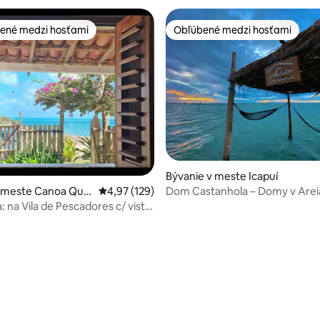
ené medzi hosťami
Obľúbené medzi hosťami
enejšie medzi hosťami
Obľúbené medzi hosťami
Bývanie v meste Icapuí
Dom Castanhola – Domy v Areia
v meste Canoa Que
Priemerné ohodnotenie 4,97 z 5, počet hodn
4,97 (129)
: na Vila de Pescadores c/ vista
 4,98 z 5, počet hodnotení: 60