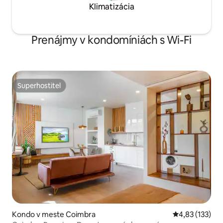
Klimatizácia
Prenájmy v kondomíniách s Wi-Fi
Superhostiteľ
Superhostiteľ
Kondo v meste Coimbra
Priemerné ohod
4,83 (133)