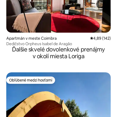
Apartmán v meste Coimbra
Priemerné ohod
4,89 (142)
Dedičstvo Orpheus Isabel de Aragão
Ďalšie skvelé dovolenkové prenájmy
v okolí miesta Loriga
Obľúbené medzi hosťami
Obľúbené medzi hosťami