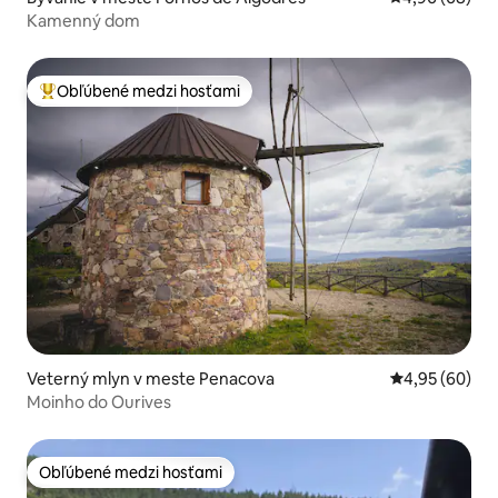
Kamenný dom
Obľúbené medzi hosťami
Najobľúbenejšie medzi hosťami
Veterný mlyn v meste Penacova
Priemerné oho
4,95 (60)
Moinho do Ourives
Obľúbené medzi hosťami
Obľúbené medzi hosťami