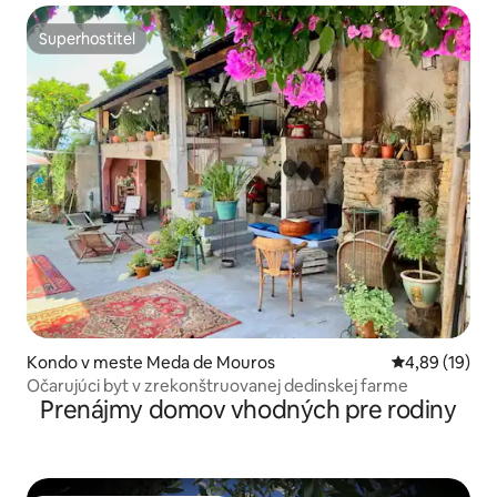
Superhostiteľ
Superhostiteľ
Kondo v meste Meda de Mouros
Priemerné oho
4,89 (19)
Očarujúci byt v zrekonštruovanej dedinskej farme
Prenájmy domov vhodných pre rodiny