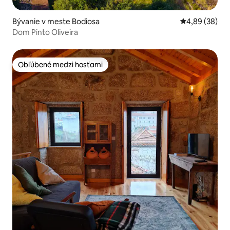
Bývanie v meste Bodiosa
Priemerné oho
4,89 (38)
Dom Pinto Oliveira
Obľúbené medzi hosťami
Obľúbené medzi hosťami