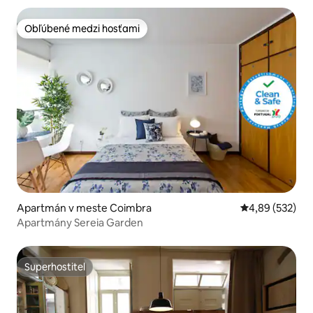
Obľúbené medzi hosťami
Obľúbené medzi hosťami
Apartmán v meste Coimbra
Priemerné ohod
4,89 (532)
Apartmány Sereia Garden
Superhostiteľ
Superhostiteľ