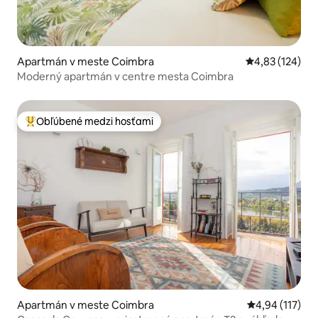
Apartmán v meste Coimbra
Priemerné ohod
4,83 (124)
Moderný apartmán v centre mesta Coimbra
Obľúbené medzi hosťami
Najobľúbenejšie medzi hosťami
Apartmán v meste Coimbra
Priemerné oho
4,94 (117)