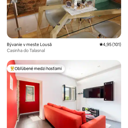
Bývanie v meste Lousã
Priemerné oho
4,95 (101)
Casinha do Talasnal
Obľúbené medzi hosťami
Najobľúbenejšie medzi hosťami