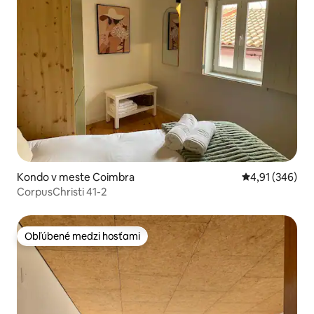
Kondo v meste Coimbra
Priemerné ohod
4,91 (346)
CorpusChristi 41-2
Obľúbené medzi hosťami
Obľúbené medzi hosťami