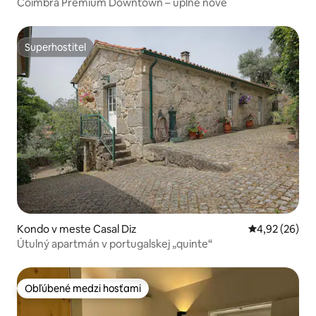
Coimbra Premium Downtown – úplne nové
Superhostiteľ
Superhostiteľ
Kondo v meste Casal Diz
Priemerné oho
4,92 (26)
Útulný apartmán v portugalskej „quinte“
Obľúbené medzi hosťami
Obľúbené medzi hosťami