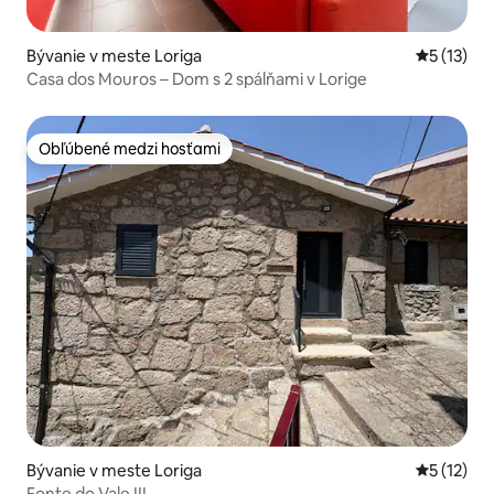
Bývanie v meste Loriga
Priemerné
5 (13)
Casa dos Mouros – Dom s 2 spálňami v Lorige
Obľúbené medzi hosťami
Obľúbené medzi hosťami
Bývanie v meste Loriga
Priemerné
5 (12)
Fonte do Vale III