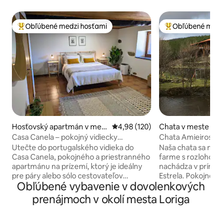
Obľúbené medzi hosťami
Obľúbené medz
Najobľúbenejšie medzi hosťami
Najobľúbenejšie 
Hosťovský apartmán v mest
Priemerné ohodnotenie 4,98 z 5
4,98 (120)
Chata v meste Co
e Serpins
eio
Casa Canela – pokojný vidiecky
Chata Amieiros
apartmán
Utečte do portugalského vidieka do
Naša chata sa nac
Casa Canela, pokojného a priestranného
farme s rozlohou 3
apartmánu na prízemí, ktorý je ideálny
nachádza v prírod
pre páry alebo sólo cestovateľov
Estrela. Pokojné a 
Obľúbené vybavenie v dovolenkových
hľadajúcich pokoj, pohodlie a priestor na
môžete vychutnať
spomalenie. Je obklopený prírodou a len
miestnu faunu, p
prenájmoch v okolí mesta Loriga
kúsok jazdy od Coimbry. Je to pokojná
borovicovým leso
základňa na odpočinok, prechádzky a
sledovať potok k 