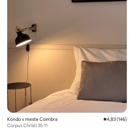
Kondo v meste Coimbra
Priemerné ohod
4,83 (146)
Corpus Christi 35-11