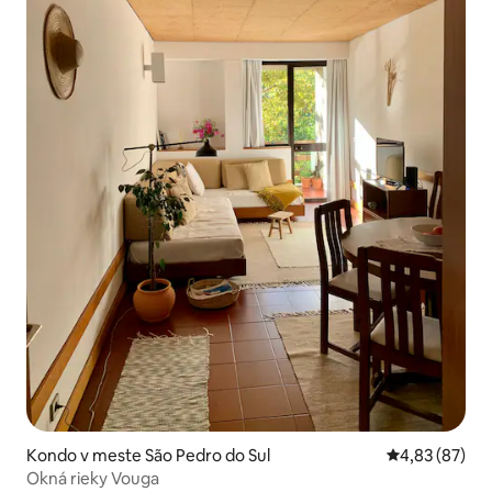
Kondo v meste São Pedro do Sul
Priemerné oho
4,83 (87)
Okná rieky Vouga