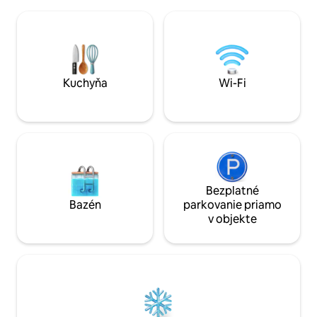
objavovanie stredného Portugalska.
si tiež oddýchnuť
Hostia majú k dispozícii vlastnú terasu,
Ideálne na oddych
výhľad do lesa a prístup na slnečnú
priateľmi. Prijíma
terasu a do sezónneho bazéna – ideálne
Farma, chata, záhr
na oddychové dni vonku na jar a v lete a
určené výhradne p
na pokojné pobyty po celý rok.
Kuchyňa
Wi-Fi
Bezplatné
Bazén
parkovanie priamo
v objekte