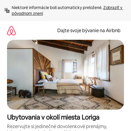
Preskočiť
Niektoré informácie boli automaticky preložené. 
Zobraziť v 
na
pôvodnom znení
obsah.
Dajte svoje bývanie na Airbnb
Ubytovania v okolí miesta Loriga
Rezervujte si jedinečné dovolenkové prenájmy,