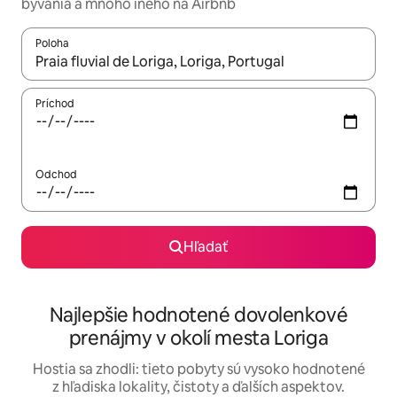
bývania a mnoho iného na Airbnb
Poloha
Keď budú výsledky k dispozícii, môžete si ich prechádzať pom
Príchod
Odchod
Hľadať
Najlepšie hodnotené dovolenkové
prenájmy v okolí mesta Loriga
Hostia sa zhodli: tieto pobyty sú vysoko hodnotené
z hľadiska lokality, čistoty a ďalších aspektov.