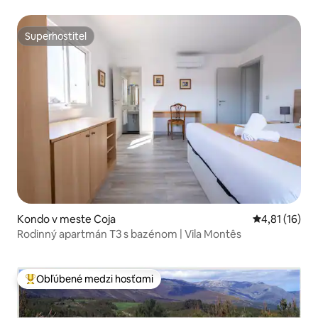
Superhostiteľ
Superhostiteľ
Kondo v meste Coja
Priemerné oh
4,81 (16)
Rodinný apartmán T3 s bazénom | Vila Montês
Obľúbené medzi hosťami
Najobľúbenejšie medzi hosťami