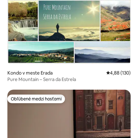
Kondo v meste Erada
Priemerné ohod
4,88 (130)
Pure Mountain – Serra da Estrela
Obľúbené medzi hosťami
Obľúbené medzi hosťami