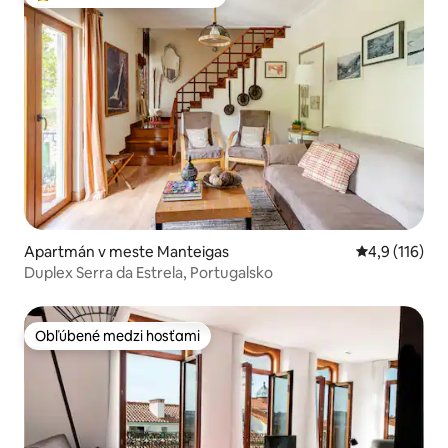
Najobľúbenejšie medzi hosťami
Apartmán v meste Manteigas
Priemerné oh
4,9 (116)
Duplex Serra da Estrela, Portugalsko
Obľúbené medzi hosťami
Obľúbené medzi hosťami