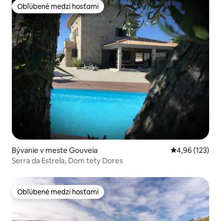
Obľúbené medzi hosťami
Obľúbené medzi hosťami
Bývanie v meste Gouveia
Priemerné ohod
4,96 (123)
Serra da Estrela, Dom tety Dores
Obľúbené medzi hosťami
Obľúbené medzi hosťami