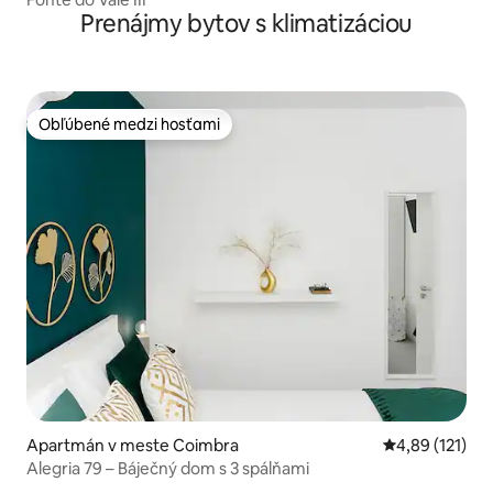
Prenájmy bytov s klimatizáciou
Obľúbené medzi hosťami
Obľúbené medzi hosťami
Apartmán v meste Coimbra
Priemerné oho
4,89 (121)
Alegria 79 – Báječný dom s 3 spálňami