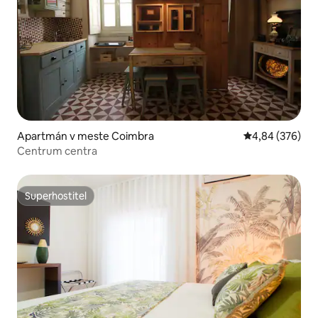
Apartmán v meste Coimbra
Priemerné ohod
4,84 (376)
Centrum centra
Superhostiteľ
Superhostiteľ