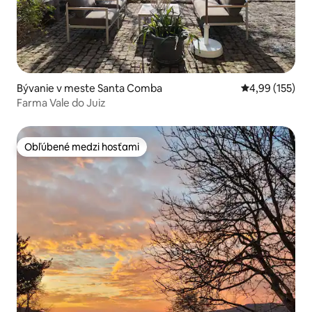
Bývanie v meste Santa Comba
Priemerné ohod
4,99 (155)
Farma Vale do Juiz
Obľúbené medzi hosťami
Obľúbené medzi hosťami