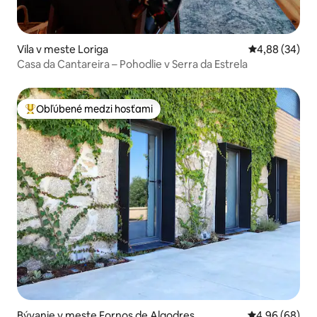
Vila v meste Loriga
Priemerné oho
4,88 (34)
Casa da Cantareira – Pohodlie v Serra da Estrela
Obľúbené medzi hosťami
Najobľúbenejšie medzi hosťami
Bývanie v meste Fornos de Algodres
Priemerné oho
4,96 (68)