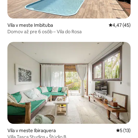
Vila v meste Imbituba
Priemerné oho
4,47 (45)
Domov až pre 6 osôb – Vila do Rosa
Vila v meste Ibiraquera
Priemerné
5 (13)
Villa Tasca Studios • Štúdio B