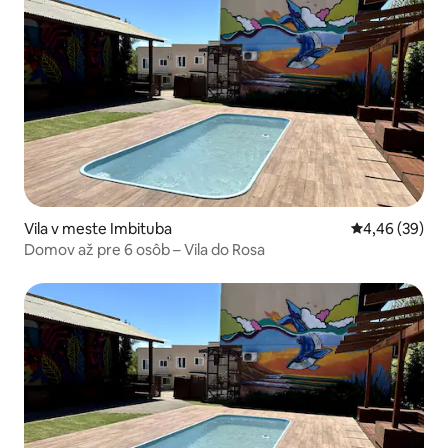
Vila v meste Imbituba
Priemerné oho
4,46 (39)
Domov až pre 6 osôb – Vila do Rosa