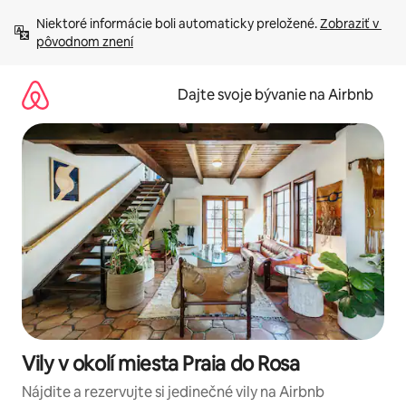
Preskočiť
Niektoré informácie boli automaticky preložené. 
Zobraziť v 
na
pôvodnom znení
obsah.
Dajte svoje bývanie na Airbnb
Vily v okolí miesta Praia do Rosa
Nájdite a rezervujte si jedinečné vily na Airbnb