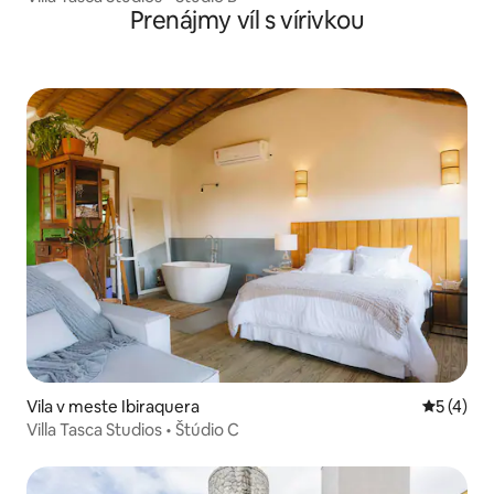
Prenájmy víl s vírivkou
Vila v meste Ibiraquera
Priemerné
5 (4)
Villa Tasca Studios • Štúdio C