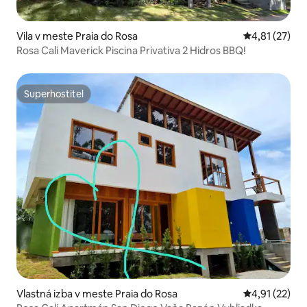
Vila v meste Praia do Rosa
Priemerné oh
4,81 (27)
Rosa Cali Maverick Piscina Privativa 2 Hidros BBQ!
Superhostiteľ
Superhostiteľ
Vlastná izba v meste Praia do Rosa
Priemerné oh
4,91 (22)