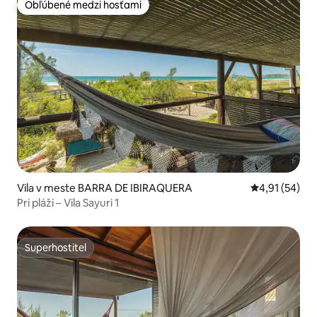
Obľúbené medzi hosťami
Obľúbené medzi hosťami
Vila v meste BARRA DE IBIRAQUERA
Priemerné oho
4,91 (54)
Pri pláži – Vila Sayuri 1
Superhostiteľ
Superhostiteľ