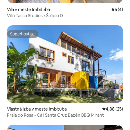
Vila v meste Imbituba
Priemerné
5 (4)
Villa Tasca Studios • Štúdio D
Superhostiteľ
Superhostiteľ
Vlastná izba v meste Imbituba
Priemerné oho
4,88 (25)
Praia do Rosa - Cali Santa Cruz Bazén BBQ Mirant