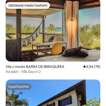
Obľúbené medzi hosťami
Obľúbené medzi hosťami
Vila v meste BARRA DE IBIRAQUERA
Priemerné oho
4,94 (79)
Na pláži - Villa Sayuri 2
Superhostiteľ
Superhostiteľ