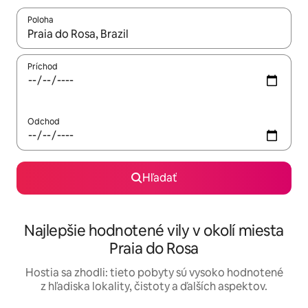
Poloha
Keď budú výsledky k dispozícii, môžete si ich prechádzať pom
Príchod
Odchod
Hľadať
Najlepšie hodnotené vily v okolí miesta
Praia do Rosa
Hostia sa zhodli: tieto pobyty sú vysoko hodnotené
z hľadiska lokality, čistoty a ďalších aspektov.