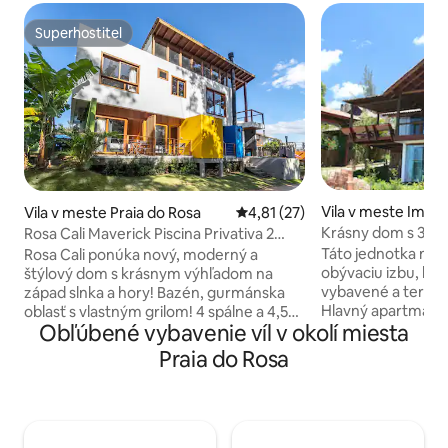
Superhostiteľ
Superhostiteľ
Vila v meste Imbit
Vila v meste Praia do Rosa
Priemerné ohodnotenie 4,81 z 
4,81 (27)
Krásny dom s 3 ap
Rosa Cali Maverick Piscina Privativa 2
doRosa/VidaSoleM
Hidros BBQ!
Táto jednotka má 3
Rosa Cali ponúka nový, moderný a
obývaciu izbu, kr
štýlový dom s krásnym výhľadom na
vybavené a terasu
západ slnka a hory! Bazén, gurmánska
Hlavný apartmán 
oblasť s vlastným grilom! 4 spálne a 4,5
Obľúbené vybavenie víl v okolí miesta
manželskou poste
kúpeľne, z ktorých 2 sú apartmány s
klimatizáciou a ša
VAŇOU, plynové kúrenie! Balkón,
Praia do Rosa
Apartmán s výhľa
obývacia izba a gurmánska kuchyňa s
samostatnými pos
grilom, aby ste si vy a vaša rodina mohli
klimatizáciou a š
vychutnať to najlepšie, čo príroda
práčovňa a obývac
ponúka v pohodlí a štýle! Klimatizácia vo
more, krb a telev
všetkých izbách Q/F 1 cama king c/twin e