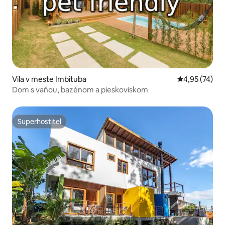
Vila v meste Imbituba
Priemerné oho
4,95 (74)
Dom s vaňou, bazénom a pieskoviskom
Superhostiteľ
Superhostiteľ