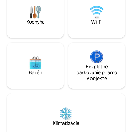
dolnom poschodí 
3 camas queen c/auxiliar Wi-Fi 200 MB
2 jednolôžka, vaňa,
fibra, INTELIGENTNÝ televízor 50"
minibarom.
parkovanie zadarmo
Kuchyňa
Wi-Fi
Bezplatné
Bazén
parkovanie priamo
v objekte
Klimatizácia