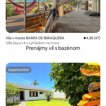
Vila v meste BARRA DE IBIRAQUERA
Priemerné oho
4,96 (47)
Villa Sayuri 4 s výhľadom na more
Prenájmy víl s bazénom
Superhostiteľ
Superhostiteľ