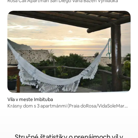
Rosa Cali Apartmán San Diego Vaňa Bazén Vyhliadka
Vila v meste Imbituba
Krásny dom s 3 apartmánmi (Praia doRosa/VidaSoleMar
n38)
Stručné štatistiky o prenájmoch víl v