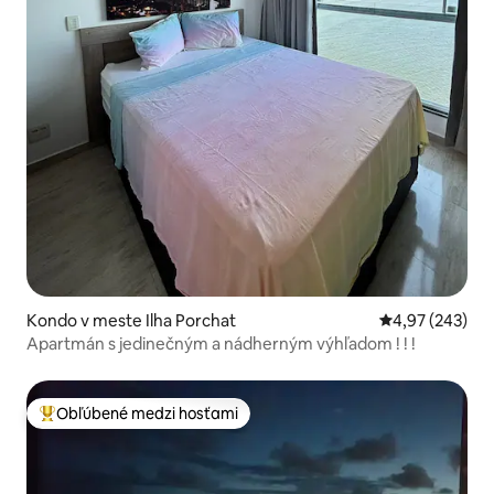
Kondo v meste Ilha Porchat
Priemerné ohod
4,97 (243)
Apartmán s jedinečným a nádherným výhľadom ! ! !
Obľúbené medzi hosťami
Najobľúbenejšie medzi hosťami