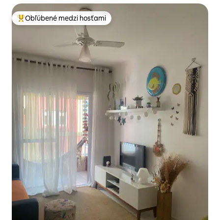
Obľúbené medzi hosťami
Najobľúbenejšie medzi hosťami