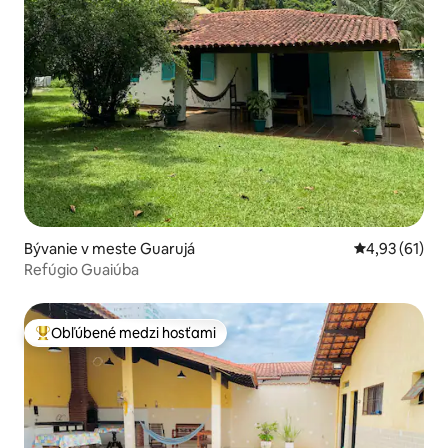
Bývanie v meste Guarujá
Priemerné oho
4,93 (61)
Refúgio Guaiúba
Obľúbené medzi hosťami
Najobľúbenejšie medzi hosťami