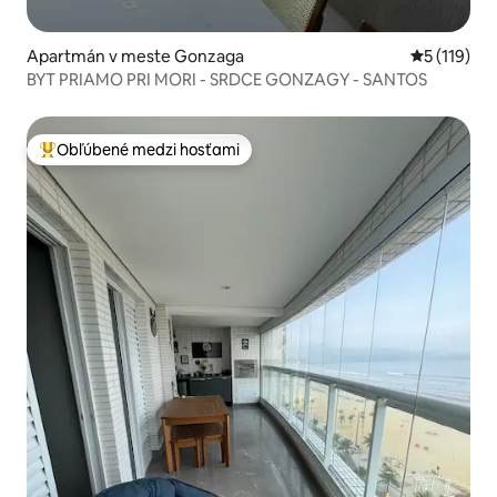
Apartmán v meste Gonzaga
Priemerné 
5 (119)
BYT PRIAMO PRI MORI - SRDCE GONZAGY - SANTOS
Obľúbené medzi hosťami
Najobľúbenejšie medzi hosťami