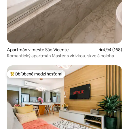
Apartmán v meste São Vicente
Priemerné ohod
4,94 (168)
Romantický apartmán Master s vírivkou, skvelá poloha
Obľúbené medzi hosťami
Najobľúbenejšie medzi hosťami