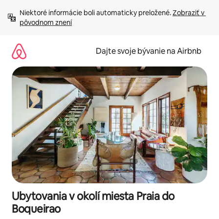
Preskočiť
Niektoré informácie boli automaticky preložené. 
Zobraziť v 
na
pôvodnom znení
obsah.
Dajte svoje bývanie na Airbnb
Ubytovania v okolí miesta Praia do
Boqueirao