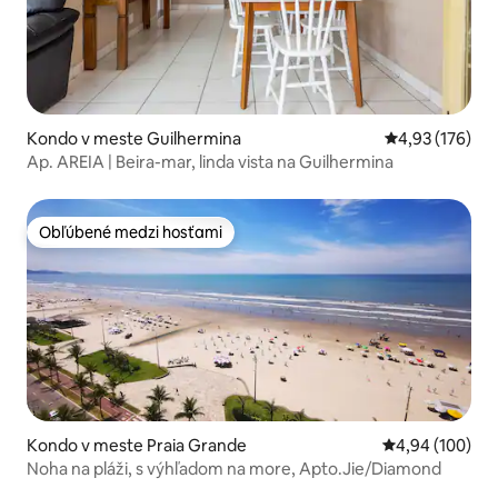
Kondo v meste Guilhermina
Priemerné ohod
4,93 (176)
Ap. AREIA | Beira-mar, linda vista na Guilhermina
Obľúbené medzi hosťami
Obľúbené medzi hosťami
Kondo v meste Praia Grande
Priemerné ohod
4,94 (100)
Noha na pláži, s výhľadom na more, Apto.Jie/Diamond