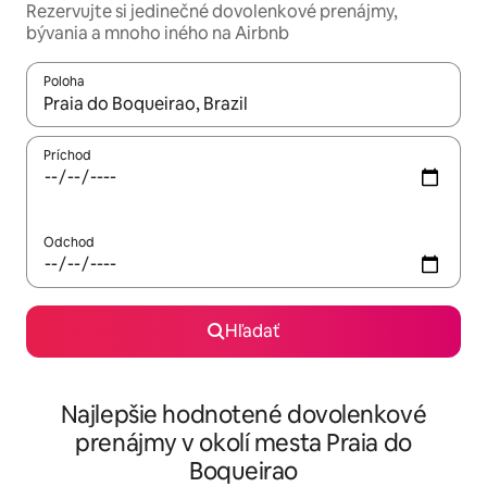
Rezervujte si jedinečné dovolenkové prenájmy,
bývania a mnoho iného na Airbnb
Poloha
Keď budú výsledky k dispozícii, môžete si ich prechádzať pom
Príchod
Odchod
Hľadať
Najlepšie hodnotené dovolenkové
prenájmy v okolí mesta Praia do
Boqueirao