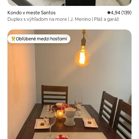
Kondo v meste Santos
Priemerné ohod
4,94 (139)
Duplex s výhľadom na more | J. Menino | Pláž a garáž
Obľúbené medzi hosťami
Najobľúbenejšie medzi hosťami