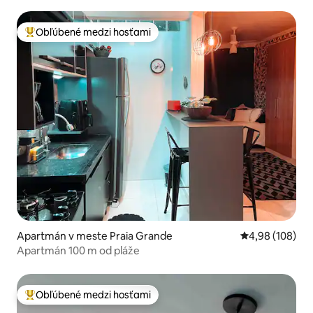
Obľúbené medzi hosťami
Najobľúbenejšie medzi hosťami
Apartmán v meste Praia Grande
Priemerné ohod
4,98 (108)
Apartmán 100 m od pláže
Obľúbené medzi hosťami
Najobľúbenejšie medzi hosťami