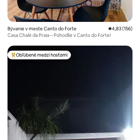
Bývanie v meste Canto do Forte
Priemerné ohod
4,83 (156)
Casa Chalé da Praia – Pohodlie v Canto do Forte!
Obľúbené medzi hosťami
Najobľúbenejšie medzi hosťami