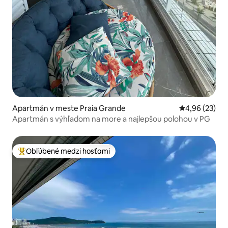
Apartmán v meste Praia Grande
Priemerné oho
4,96 (23)
Apartmán s výhľadom na more a najlepšou polohou v PG
Obľúbené medzi hosťami
Najobľúbenejšie medzi hosťami