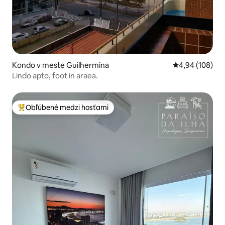
Kondo v meste Guilhermina
Priemerné ohod
4,94 (108)
Lindo apto, foot in araea.
Obľúbené medzi hosťami
Najobľúbenejšie medzi hosťami