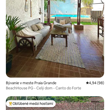
Bývanie v meste Praia Grande
Priemerné oho
4,94 (98)
BeachHouse PG - Celý dom - Canto do Forte
Obľúbené medzi hosťami
Najobľúbenejšie medzi hosťami