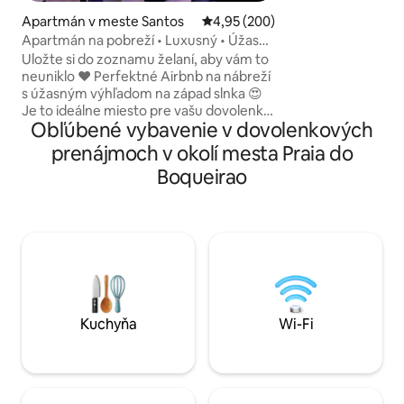
kompletnú posteľnú
Apartmán v meste Santos
Priemerné ohodnotenie 4,95 z 5
4,95 (200)
vybavenú kuchyňu
Apartmán na pobreží • Luxusný • Úžasný
atmosféru. Ubytujt
výhľad na more!
Uložte si do zoznamu želaní, aby vám to
ale ďaleko od hluk
neuniklo ❤️ Perfektné Airbnb na nábreží
mieste a s 24-hod
s úžasným výhľadom na západ slnka 😍
minúty pešo. Ideál
Je to ideálne miesto pre vašu dovolenku
užívanie si Praia 
Obľúbené vybavenie v dovolenkových
🏖️ Nachádzame sa na najlepšom a
toho najlepšieho,
najvyššom mieste na nábreží! 2
prenájmoch v okolí mesta Praia do
vyhrievané bazény, Obývačka s
Boqueirao
raňajkami cez víkendy, Posilňovňa, 2
sauny, Vírivka, Herná miestnosť ✨
Luxusná ikona pobrežia Santosu
Bezchybné Airbnb, najlepších 5 % 🏆
Vynikajúco zariadené, aby ste si užili ten
najlepší zážitok. Na vlastné oči uvidíte
neuveriteľný výhľad na pobrežie, západ
slnka a hory.
Kuchyňa
Wi-Fi