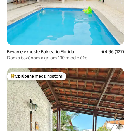
Bývanie v meste Balneario Flórida
Priemerné ohod
4,96 (127)
Dom s bazénom a grilom 130 m od pláže
Obľúbené medzi hosťami
Najobľúbenejšie medzi hosťami