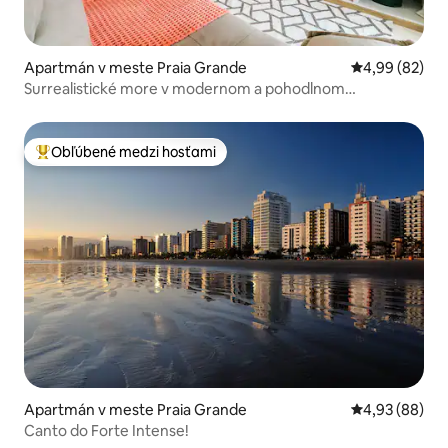
Apartmán v meste Praia Grande
Priemerné oho
4,99 (82)
Surrealistické more v modernom a pohodlnom
apartmáne
Obľúbené medzi hosťami
Najobľúbenejšie medzi hosťami
Apartmán v meste Praia Grande
Priemerné oho
4,93 (88)
Canto do Forte Intense!