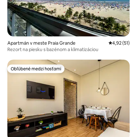
Apartmán v meste Praia Grande
Priemerné oh
4,92 (51)
Rezort na piesku s bazénom a klimatizáciou
Obľúbené medzi hosťami
Obľúbené medzi hosťami