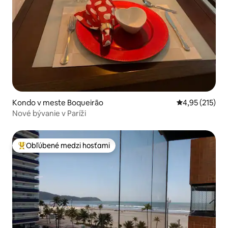
Kondo v meste Boqueirão
Priemerné ohod
4,95 (215)
Nové bývanie v Paríži
Obľúbené medzi hosťami
Najobľúbenejšie medzi hosťami