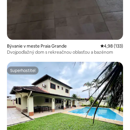
Bývanie v meste Praia Grande
Priemerné ohod
4,98 (133)
Dvojpodlažný dom s rekreačnou oblasťou a bazénom
Superhostiteľ
Superhostiteľ