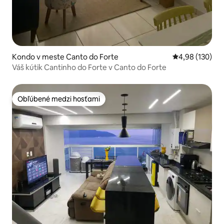
Kondo v meste Canto do Forte
Priemerné ohod
4,98 (130)
Váš kútik Cantinho do Forte v Canto do Forte
Obľúbené medzi hosťami
Obľúbené medzi hosťami