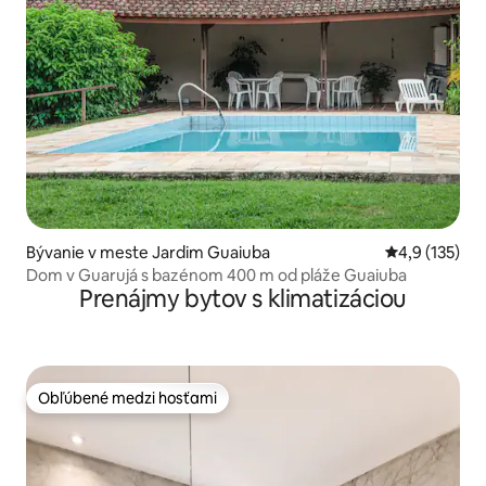
Bývanie v meste Jardim Guaiuba
Priemerné oh
4,9 (135)
Dom v Guarujá s bazénom 400 m od pláže Guaiuba
Prenájmy bytov s klimatizáciou
Obľúbené medzi hosťami
Obľúbené medzi hosťami