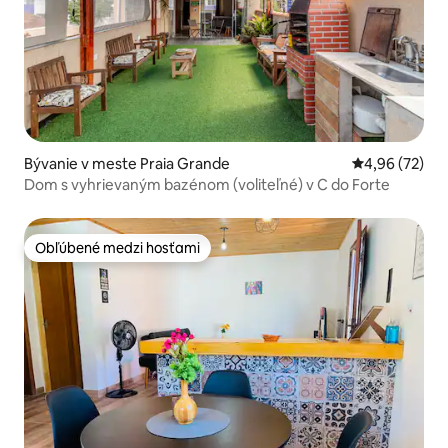
Bývanie v meste Praia Grande
Priemerné oho
4,96 (72)
Dom s vyhrievaným bazénom (voliteľné) v C do Forte
Obľúbené medzi hosťami
Obľúbené medzi hosťami