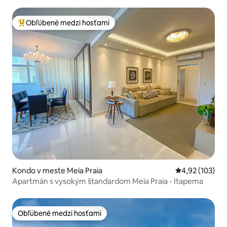
Obľúbené medzi hosťami
Najobľúbenejšie medzi hosťami
Kondo v meste Meia Praia
Priemerné ohod
4,92 (103)
Apartmán s vysokým štandardom Meia Praia - Itapema
Obľúbené medzi hosťami
Obľúbené medzi hosťami