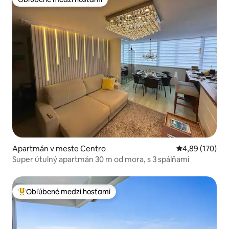
Obľúbené medzi hosťami
Apartmán v meste Centro
Priemerné ohod
4,89 (170)
Super útulný apartmán 30 m od mora, s 3 spálňami
Obľúbené medzi hosťami
Najobľúbenejšie medzi hosťami