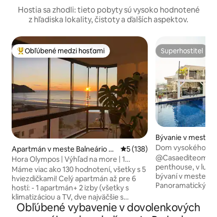
Hostia sa zhodli: tieto pobyty sú vysoko hodnotené
z hľadiska lokality, čistoty a ďalších aspektov.
Obľúbené medzi hosťami
Superhostiteľ
Najobľúbenejšie medzi hosťami
Superhostiteľ
Bývanie v meste 
Dom vysokého šta
Apartmán v meste Balneário C
Priemerné ohodnotenie 5 z 5
5 (138)
panoramatickým 
@Casaediteombinhas High-sta
amboriú
Hora Olympos | Výhľad na more | 1
penthouse, v lux
apartmán + 2 spálne | Klimatizácia
Máme viac ako 130 hodnotení, všetky s 5
bývaní v meste pe
hviezdičkami! Celý apartmán až pre 6
Panoramatický výh
hostí: - 1 apartmán+ 2 izby (všetky s
domu na pláže v c
klimatizáciou a TV, dve najväčšie s
tých, ktorí hľadaj
Obľúbené vybavenie v dovolenkových
výhľadom na more) - obývacia izba a
nehnuteľnosť, na
jedáleň s priamym výhľadom na severný