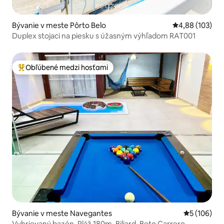
Bývanie v meste Pôrto Belo
Priemerné ohod
4,88 (103)
Duplex stojaci na piesku s úžasným výhľadom RAT001
Obľúbené medzi hosťami
Najobľúbenejšie medzi hosťami
Bývanie v meste Navegantes
Priemerné o
5 (106)
Vyhrievaný bazén, Pláž 180m, Biliard, Beto Carrero