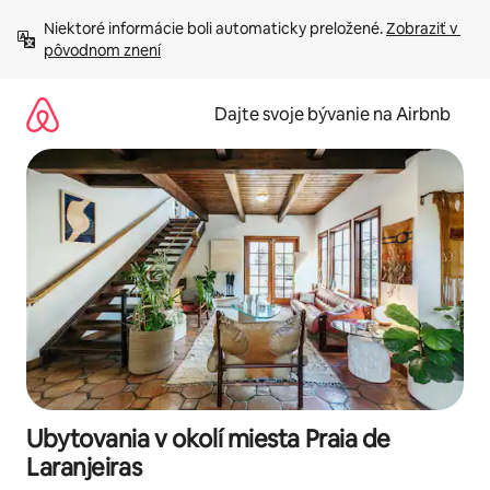
Preskočiť
Niektoré informácie boli automaticky preložené. 
Zobraziť v 
na
pôvodnom znení
obsah.
Dajte svoje bývanie na Airbnb
Ubytovania v okolí miesta Praia de
Laranjeiras