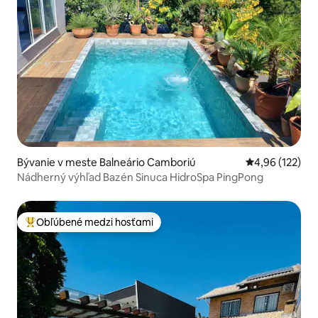
Bývanie v meste Balneário Camboriú
Priemerné ohod
4,96 (122)
Nádherný výhľad Bazén Sinuca HidroSpa PingPong
Obľúbené medzi hosťami
Najobľúbenejšie medzi hosťami