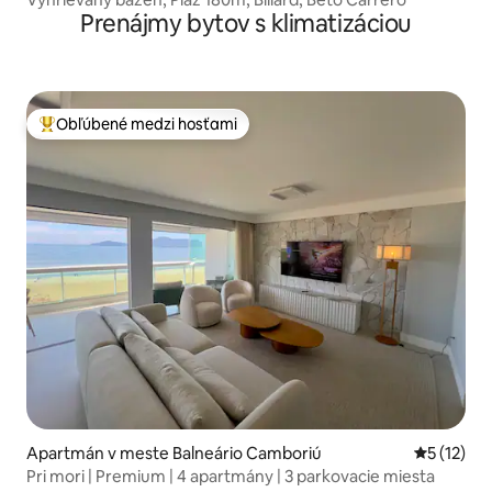
Prenájmy bytov s klimatizáciou
Obľúbené medzi hosťami
Najobľúbenejšie medzi hosťami
Apartmán v meste Balneário Camboriú
Priemerné
5 (12)
Pri mori | Premium | 4 apartmány | 3 parkovacie miesta