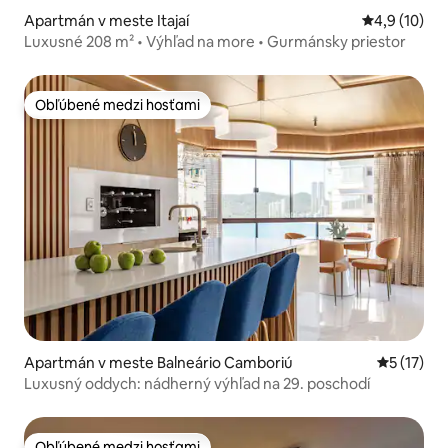
Apartmán v meste Itajaí
Priemerné o
4,9 (10)
Luxusné 208 m² • Výhľad na more • Gurmánsky priestor
Obľúbené medzi hosťami
Obľúbené medzi hosťami
Apartmán v meste Balneário Camboriú
Priemerné
5 (17)
Luxusný oddych: nádherný výhľad na 29. poschodí
Obľúbené medzi hosťami