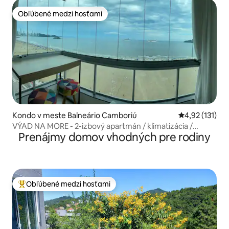
Obľúbené medzi hosťami
Obľúbené medzi hosťami
Kondo v meste Balneário Camboriú
Priemerné oho
4,92 (131)
VÝAD NA MORE - 2-izbový apartmán / klimatizácia /
Prenájmy domov vhodných pre rodiny
krásny !!
Obľúbené medzi hosťami
Najobľúbenejšie medzi hosťami