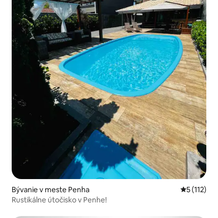
Bývanie v meste Penha
Priemerné 
5 (112)
Rustikálne útočisko v Penhe!