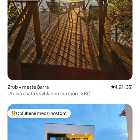
Zrub v meste Barra
Priemerné oh
4,91 (35)
Útulná chata s výhľadom na more v BC
Obľúbené medzi hosťami
Najobľúbenejšie medzi hosťami