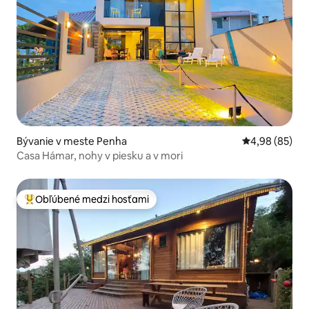
Bývanie v meste Penha
Priemerné oho
4,98 (85)
Casa Hámar, nohy v piesku a v mori
Obľúbené medzi hosťami
Najobľúbenejšie medzi hosťami