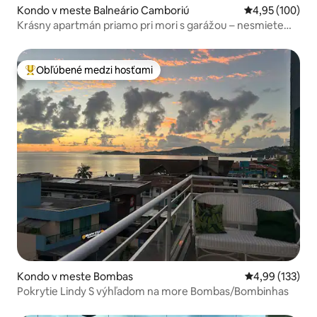
Kondo v meste Balneário Camboriú
Priemerné ohod
4,95 (100)
Krásny apartmán priamo pri mori s garážou – nesmiete
zmeškať!
Obľúbené medzi hosťami
Najobľúbenejšie medzi hosťami
Kondo v meste Bombas
Priemerné ohod
4,99 (133)
Pokrytie Lindy S výhľadom na more Bombas/Bombinhas