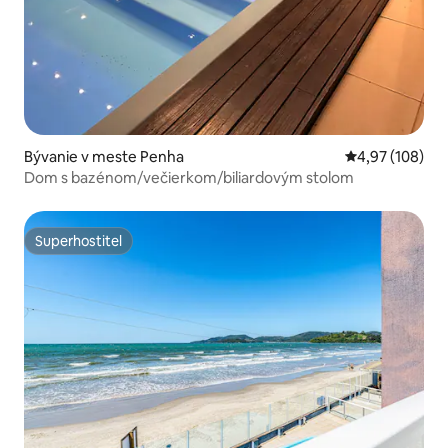
Bývanie v meste Penha
Priemerné ohod
4,97 (108)
Dom s bazénom/večierkom/biliardovým stolom
Superhostiteľ
Superhostiteľ