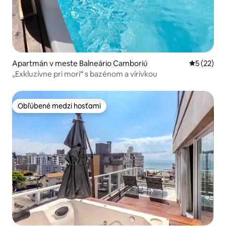
Apartmán v meste Balneário Camboriú
Priemerné 
5 (22)
„Exkluzívne pri mori“ s bazénom a vírivkou
Obľúbené medzi hosťami
Obľúbené medzi hosťami