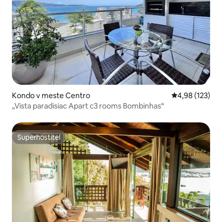
Kondo v meste Centro
Priemerné ohod
4,98 (123)
„Vista paradisiac Apart c3 rooms Bombinhas“
Superhostiteľ
Superhostiteľ