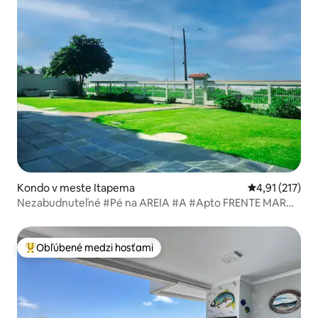
Kondo v meste Itapema
Priemerné oho
4,91 (217)
Nezabudnuteľné #Pé na AREIA #A #Apto FRENTE MAR
Itapema
Obľúbené medzi hosťami
Najobľúbenejšie medzi hosťami