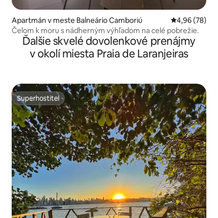
Apartmán v meste Balneário Camboriú
Priemerné oho
4,96 (78)
Čelom k moru s nádherným výhľadom na celé pobrežie.
Ďalšie skvelé dovolenkové prenájmy
v okolí miesta Praia de Laranjeiras
Superhostiteľ
Superhostiteľ