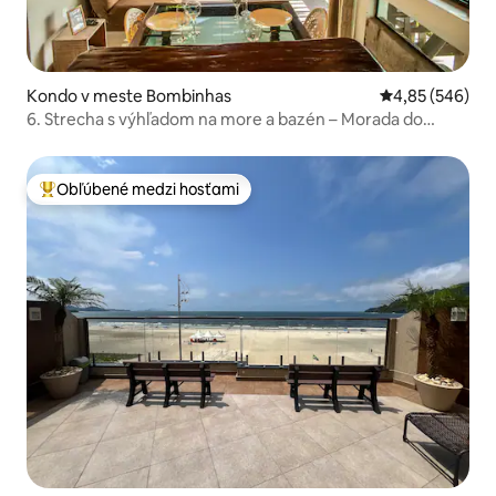
Kondo v meste Bombinhas
Priemerné ohod
4,85 (546)
6. Strecha s výhľadom na more a bazén – Morada do
Ganso
Obľúbené medzi hosťami
Najobľúbenejšie medzi hosťami