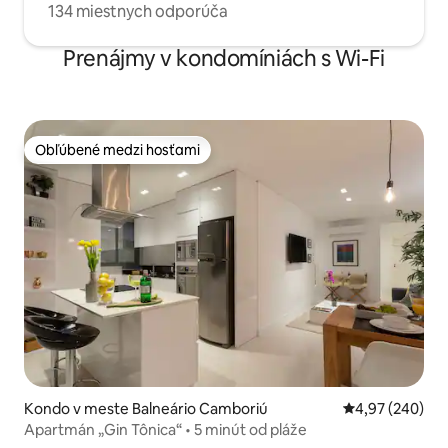
134 miestnych odporúča
Prenájmy v kondomíniách s Wi-Fi
Obľúbené medzi hosťami
Obľúbené medzi hosťami
Kondo v meste Balneário Camboriú
Priemerné ohod
4,97 (240)
Apartmán „Gin Tônica“ • 5 minút od pláže