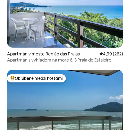
Apartmán v meste Região das Praias
Priemerné ohod
4,99 (262)
Apartmán s výhľadom na more č. 3 Praia do Estaleiro
Obľúbené medzi hosťami
Najobľúbenejšie medzi hosťami