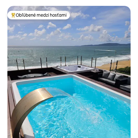
Obľúbené medzi hosťami
Najobľúbenejšie medzi hosťami