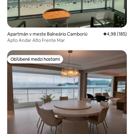
Apartmán v meste Balneário Camboriú
Priemerné ohod
4,98 (185)
Apto Andar Alto Frente Mar
Obľúbené medzi hosťami
Obľúbené medzi hosťami