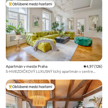
Obľúbené medzi hosťami
Najobľúbenejšie medzi hosťami
Apartmán v meste Praha
Priemerné ohod
4,97 (126)
5-HVIEZDIČKOVÝ LUXUSNÝ tichý apartmán v centre
mesta
Obľúbené medzi hosťami
Najobľúbenejšie medzi hosťami