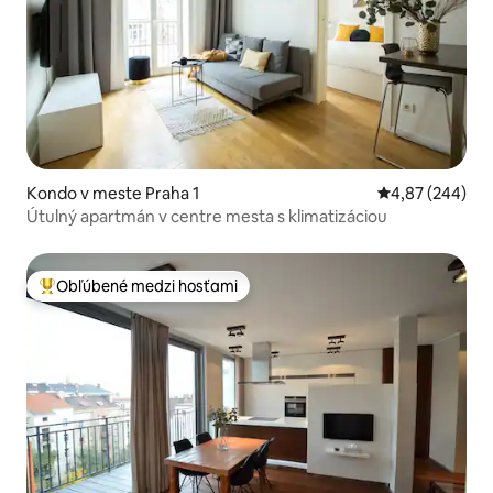
Kondo v meste Praha 1
Priemerné ohod
4,87 (244)
Útulný apartmán v centre mesta s klimatizáciou
Obľúbené medzi hosťami
Najobľúbenejšie medzi hosťami