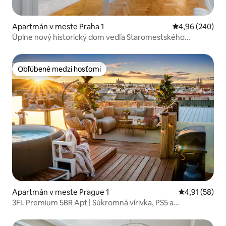
Apartmán v meste Praha 1
Priemerné ohod
4,96 (240)
Úplne nový historický dom vedľa Staromestského
námestia
Obľúbené medzi hosťami
Obľúbené medzi hosťami
Apartmán v meste Prague 1
Priemerné oho
4,91 (58)
3FL Premium 5BR Apt | Súkromná vírivka, PS5 a
klimatizácia