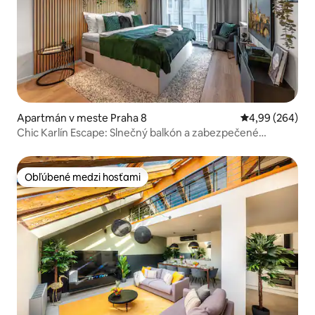
Apartmán v meste Praha 8
Priemerné ohod
4,99 (264)
Chic Karlín Escape: Slnečný balkón a zabezpečené
parkovanie
Obľúbené medzi hosťami
Obľúbené medzi hosťami