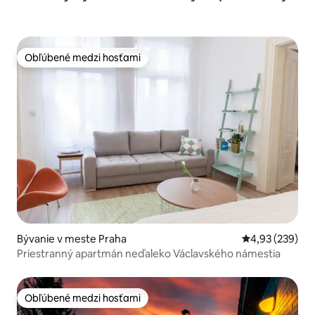
Obľúbené medzi hosťami
Obľúbené medzi hosťami
Bývanie v meste Praha
Priemerné ohod
4,93 (239)
Priestranný apartmán neďaleko Václavského námestia
Obľúbené medzi hosťami
Obľúbené medzi hosťami