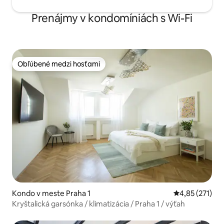
Prenájmy v kondomíniách s Wi-Fi
Obľúbené medzi hosťami
Obľúbené medzi hosťami
Kondo v meste Praha 1
Priemerné ohod
4,85 (271)
Kryštalická garsónka / klimatizácia / Praha 1 / výťah