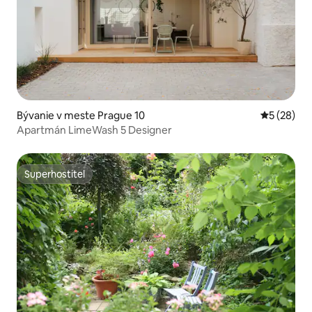
Bývanie v meste Prague 10
Priemerné 
5 (28)
Apartmán LimeWash 5 Designer
Superhostiteľ
Superhostiteľ