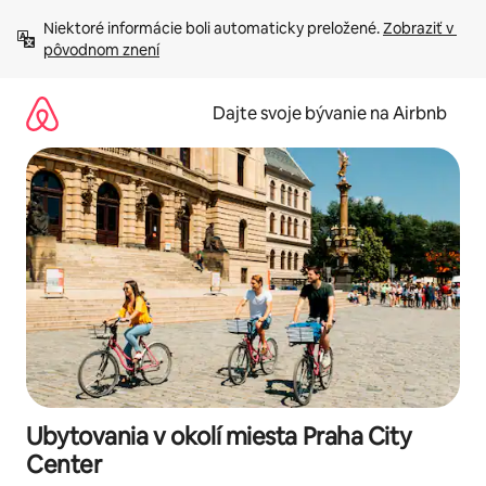
Preskočiť
Niektoré informácie boli automaticky preložené. 
Zobraziť v 
na
pôvodnom znení
obsah.
Dajte svoje bývanie na Airbnb
Ubytovania v okolí miesta Praha City
Center