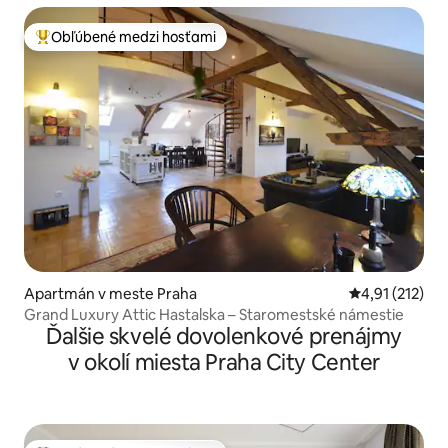
Obľúbené medzi hosťami
Najobľúbenejšie medzi hosťami
Apartmán v meste Praha
Priemerné oho
4,91 (212)
Grand Luxury Attic Hastalska – Staromestské námestie
Ďalšie skvelé dovolenkové prenájmy
v okolí miesta Praha City Center