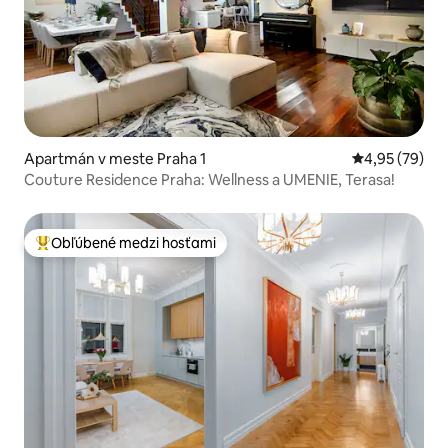
Apartmán v meste Praha 1
Priemerné oho
4,95 (79)
Couture Residence Praha: Wellness a UMENIE, Terasa!
Obľúbené medzi hosťami
Najobľúbenejšie medzi hosťami