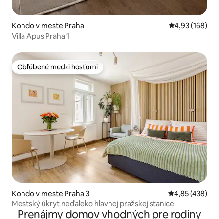
Kondo v meste Praha
Priemerné ohod
4,93 (168)
Villa Apus Praha 1
Obľúbené medzi hosťami
Obľúbené medzi hosťami
Kondo v meste Praha 3
Priemerné ohod
4,85 (438)
Mestský úkryt neďaleko hlavnej pražskej stanice
Prenájmy domov vhodných pre rodiny