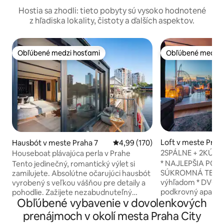
Hostia sa zhodli: tieto pobyty sú vysoko hodnotené
z hľadiska lokality, čistoty a ďalších aspektov.
Obľúbené medzi hosťami
Obľúbené medzi 
Obľúbené medzi hosťami
Obľúbené medzi 
Loft v meste Prah
Hausbót v meste Praha 7
Priemerné ohodnotenie 4,99 z 5
4,99 (170)
2SPÁLNE + 2KÚPE
Houseboat plávajúca perla v Prahe
PODKROVIE Teras
* NAJLEPŠIA POLO
Tento jedinečný, romantický výlet si
V!EWS
SÚKROMNÁ TERAS
zamilujete. Absolútne očarujúci hausbót
výhľadom * DVOJPODLAŽNÝ SLNEČNÝ
vyrobený s veľkou vášňou pre detaily a
podkrovný apartm
pohodlie. Zažijete nezabudnuteľný
Obľúbené vybavenie v dovolenkových
NOVOSTAVBA a vyb
pobyt a nebudete chcieť odísť. Môžete
PARKOVANIE pri 
loviť ryby, len pozorovať riečny svet plný
prenájmoch v okolí mesta Praha City
ZASTÁVKA priamo 
rýb alebo vyskúšať paddleboard.