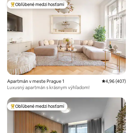
Obľúbené medzi hosťami
Najobľúbenejšie medzi hosťami
Apartmán v meste Prague 1
Priemerné ohod
4,96 (407)
Luxusný apartmán s krásnym výhľadom!
Obľúbené medzi hosťami
Najobľúbenejšie medzi hosťami