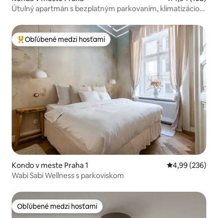
Útulný apartmán s bezplatným parkovaním, klimatizáciou
a balkónom
Obľúbené medzi hosťami
Najobľúbenejšie medzi hosťami
Kondo v meste Praha 1
Priemerné ohod
4,99 (236)
Wabi Sabi Wellness s parkoviskom
Obľúbené medzi hosťami
Obľúbené medzi hosťami