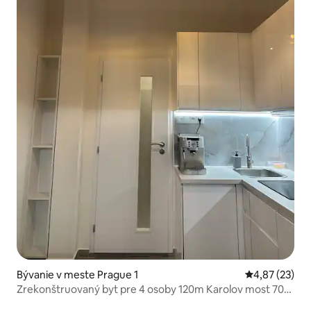
Bývanie v meste Prague 1
Priemerné oho
4,87 (23)
Zrekonštruovaný byt pre 4 osoby 120m Karolov most 70m
metro