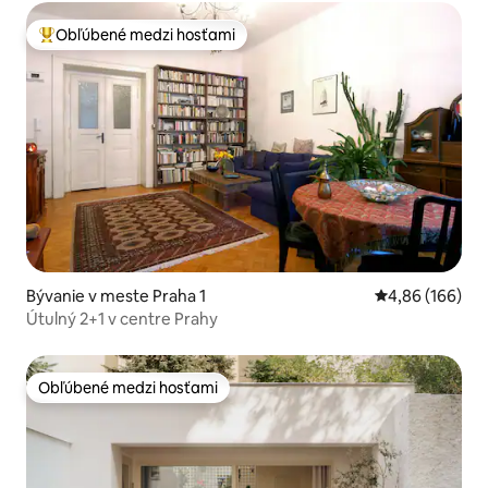
Obľúbené medzi hosťami
Najobľúbenejšie medzi hosťami
Bývanie v meste Praha 1
Priemerné ohod
4,86 (166)
Útulný 2+1 v centre Prahy
Obľúbené medzi hosťami
Obľúbené medzi hosťami