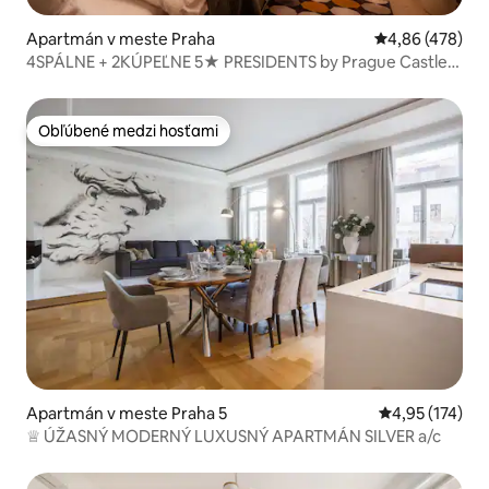
Apartmán v meste Praha
Priemerné ohod
4,86 (478)
4SPÁLNE + 2KÚPEĽNE 5★ PRESIDENTS by Prague Castle,
V!EWS, KLIMATIZÁCIA
Obľúbené medzi hosťami
Obľúbené medzi hosťami
Apartmán v meste Praha 5
Priemerné ohod
4,95 (174)
♕ ÚŽASNÝ MODERNÝ LUXUSNÝ APARTMÁN SILVER a/c