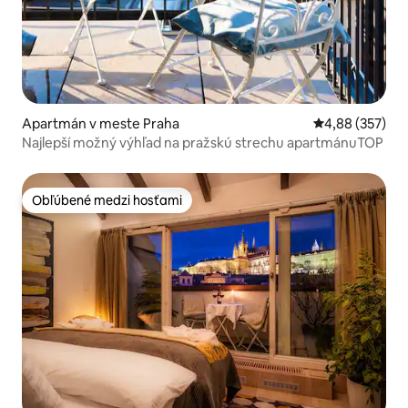
Apartmán v meste Praha
Priemerné ohod
4,88 (357)
Najlepší možný výhľad na pražskú strechu apartmánuTOP
Obľúbené medzi hosťami
Obľúbené medzi hosťami