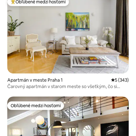
Obľúbené medzi hosťami
Najobľúbenejšie medzi hosťami
Apartmán v meste Praha 1
Priemerné o
5 (343)
Čarovný apartmán v starom meste so všetkým, čo si
môžete priať
Obľúbené medzi hosťami
Obľúbené medzi hosťami