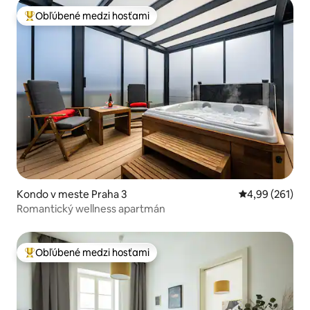
Obľúbené medzi hosťami
Najobľúbenejšie medzi hosťami
Kondo v meste Praha 3
Priemerné ohod
4,99 (261)
Romantický wellness apartmán
Obľúbené medzi hosťami
Najobľúbenejšie medzi hosťami