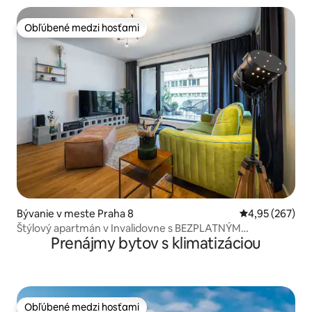
Obľúbené medzi hosťami
Obľúbené medzi hosťami
Bývanie v meste Praha 8
Priemerné ohod
4,95 (267)
Štýlový apartmán v Invalidovne s BEZPLATNÝM
Prenájmy bytov s klimatizáciou
parkovaním
Obľúbené medzi hosťami