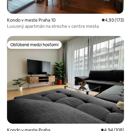
Kondo v meste Praha 10
Priemerné ohod
4,93 (173)
Luxusný apartmán na streche v centre mesta
Obľúbené medzi hosťami
Obľúbené medzi hosťami
Kondo v meste Praha
Priemerné ohod
4,94 (108)