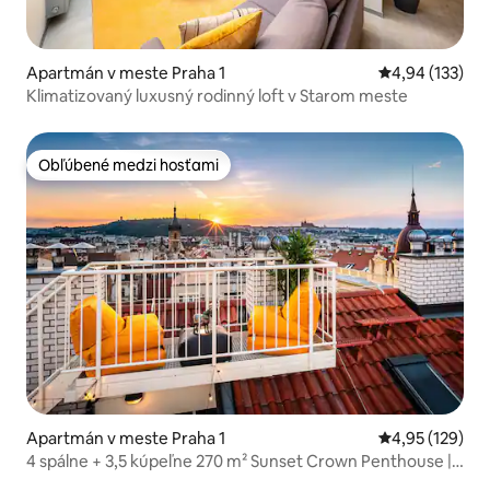
Apartmán v meste Praha 1
Priemerné ohod
4,94 (133)
Klimatizovaný luxusný rodinný loft v Starom meste
Obľúbené medzi hosťami
Obľúbené medzi hosťami
Apartmán v meste Praha 1
Priemerné ohod
4,95 (129)
4 spálne + 3,5 kúpeľne 270 m² Sunset Crown Penthouse |
Terasa