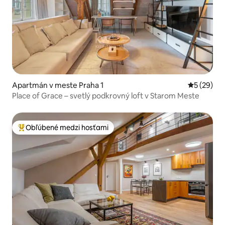
Apartmán v meste Praha 1
Priemerné 
5 (29)
Place of Grace – svetlý podkrovný loft v Starom Meste
Obľúbené medzi hosťami
Najobľúbenejšie medzi hosťami