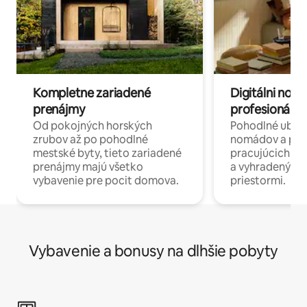
Kompletne zariadené
Digitálni nomá
prenájmy
profesionáli 
Od pokojných horských
Pohodlné ubyto
zrubov až po pohodlné
nomádov a pro
mestské byty, tieto zariadené
pracujúcich na 
prenájmy majú všetko
a vyhradenými
vybavenie pre pocit domova.
priestormi.
Vybavenie a bonusy na dlhšie pobyty