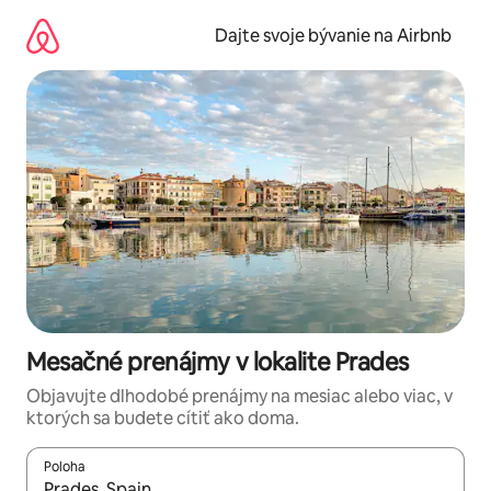
Preskočiť
na
Dajte svoje bývanie na Airbnb
obsah.
Mesačné prenájmy v lokalite Prades
Objavujte dlhodobé prenájmy na mesiac alebo viac, v
ktorých sa budete cítiť ako doma.
Poloha
Keď budú výsledky k dispozícii, môžete si ich prechádzať pom