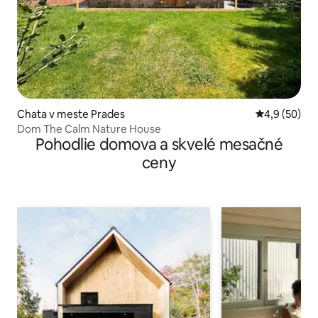
Chata v meste Prades
Priemerné oh
4,9 (50)
Dom The Calm Nature House
Pohodlie domova a skvelé mesačné
ceny