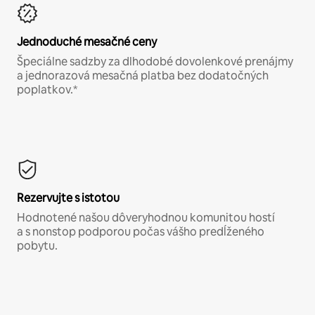
Jednoduché mesačné ceny
Špeciálne sadzby za dlhodobé dovolenkové prenájmy
a jednorazová mesačná platba bez dodatočných
poplatkov.*
Rezervujte s istotou
Hodnotené našou dôveryhodnou komunitou hostí
a s nonstop podporou počas vášho predĺženého
pobytu.