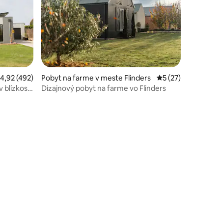
riemerné ohodnotenie 4,92 z 5, počet hodnotení: 492
4,92 (492)
Pobyt na farme v meste Flinders
Priemerné ohodnot
5 (27)
v blízkosti
Dizajnový pobyt na farme vo Flinders
otení: 90