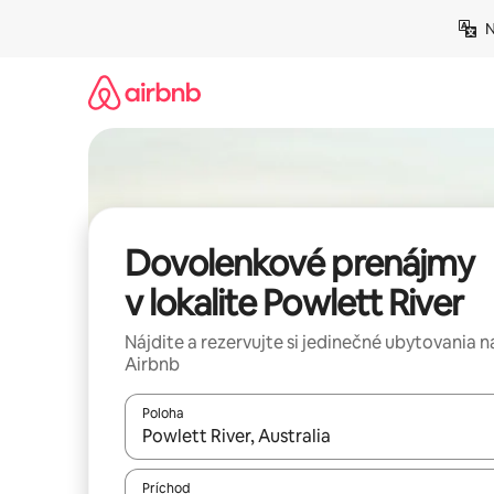
Preskočiť
N
na
obsah.
Dovolenkové prenájmy
v lokalite Powlett River
Nájdite a rezervujte si jedinečné ubytovania n
Airbnb
Poloha
Keď budú výsledky k dispozícii, môžete si ich p
Príchod