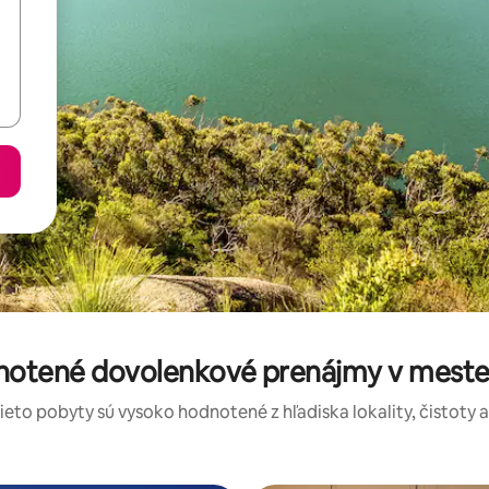
dnotené dovolenkové prenájmy v meste 
tieto pobyty sú vysoko hodnotené z hľadiska lokality, čistoty 