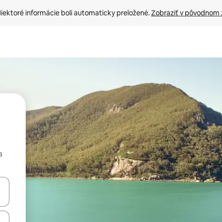
iektoré informácie boli automaticky preložené. 
Zobraziť v pôvodnom 
a
rechádzať pomocou klávesov so šípkami nahor a nadol alebo ich pres