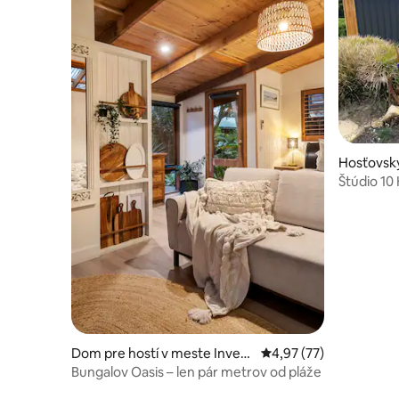
Hosťovsk
e Kilcund
Štúdio 10
Dom pre hostí v meste Inverl
Priemerné ohodnotenie
4,97 (77)
och
Bungalov Oasis – len pár metrov od pláže