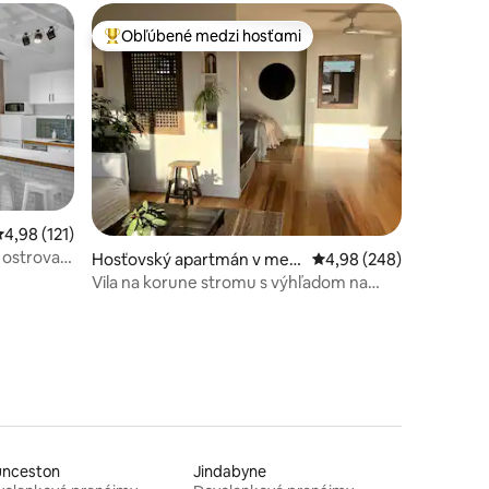
Obľúbené medzi hosťami
Najobľúbenejšie medzi hosťami
tení: 589
riemerné ohodnotenie 4,98 z 5, počet hodnotení: 121
4,98 (121)
 ostrova
Hosťovský apartmán v mest
Priemerné ohodnotenie 
4,98 (248)
e Newhaven
Vila na korune stromu s výhľadom na
vodu na ostrove Phillip Island
unceston
Jindabyne