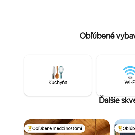
Korumburra s množstvom kaviarní a
lákavý efe
reštaurácií, ktoré môžete preskúmať. Na
zapôsobil
YouTube vyhľadajte „Settlers Cottage at
hektickým
Korumburra“ a pozrite si našu
čo zabezp
videoprehliadku.
aj romant
Obľúbené vybav
Kuchyňa
Wi-F
Ďalšie skv
Obľúbené medzi hosťami
Obľúb
Najobľúbenejšie medzi hosťami
Najobľúb