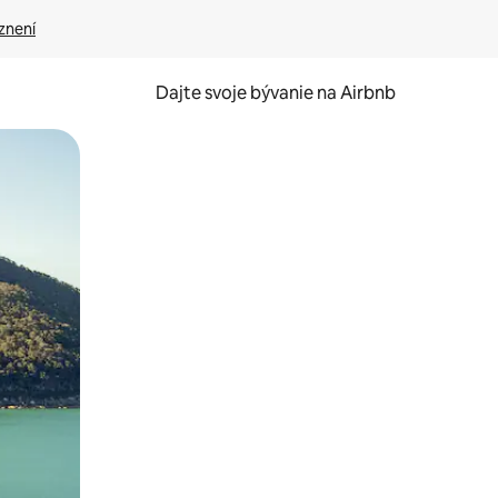
znení
Dajte svoje bývanie na Airbnb
kúmať pomocou dotykových gest či potiahnutia prstom.