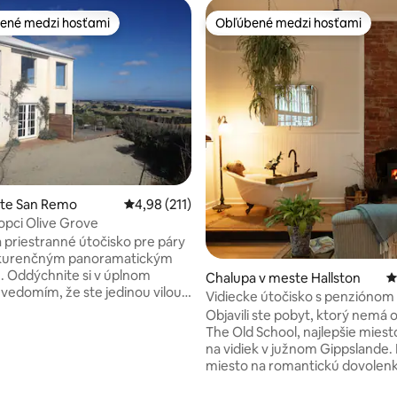
ené medzi hosťami
Obľúbené medzi hosťami
enejšie medzi hosťami
Obľúbené medzi hosťami
4,99 z 5, počet hodnotení: 134
ste San Remo
Priemerné ohodnotenie 4,98 z 5, počet hodn
4,98 (211)
pci Olive Grove
 priestranné útočisko pre páry
kurenčným panoramatickým
 Oddýchnite si v úplnom
Chalupa v meste Hallston
P
 vedomím, že ste jedinou vilou a
Vidiecke útočisko s penziónom
našom olivovom háji. Vila sa
kúpeľom pri krbe
Objavili ste pobyt, ktorý nemá
v okruhu viac ako 1000
The Old School, najlepšie miest
v s výhľadom na Phillip Island a
na vidiek v južnom Gippslande. Ideálne
rt Bay a ďalej na polostrov. S
miesto na romantickú dovolenk
výhľadov z každého okna a
pokojný pobyt osamote, kde si
kromím, ktoré sú v ponuke, je