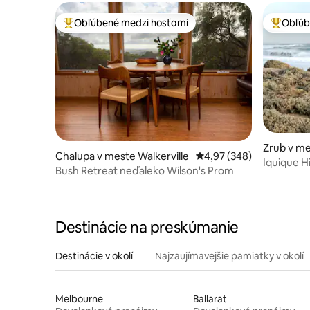
Obľúbené medzi hosťami
Obľúb
Najobľúbenejšie medzi hosťami
Najobľúb
Zrub v m
Chalupa v meste Walkerville
Priemerné ohodnotenie 
4,97 (348)
Iquique H
Bush Retreat neďaleko Wilson's Prom
oceánskej
Destinácie na preskúmanie
Destinácie v okolí
Najzaujímavejšie pamiatky v okolí
Melbourne
Ballarat