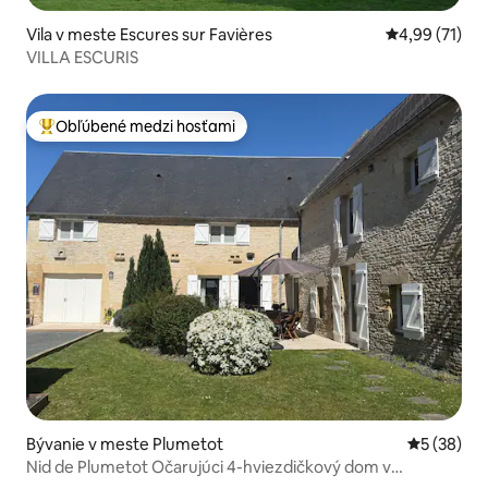
Vila v meste Escures sur Favières
Priemerné oho
4,99 (71)
VILLA ESCURIS
Obľúbené medzi hosťami
Najobľúbenejšie medzi hosťami
Bývanie v meste Plumetot
Priemerné 
5 (38)
Nid de Plumetot Očarujúci 4-hviezdičkový dom v
Normandii