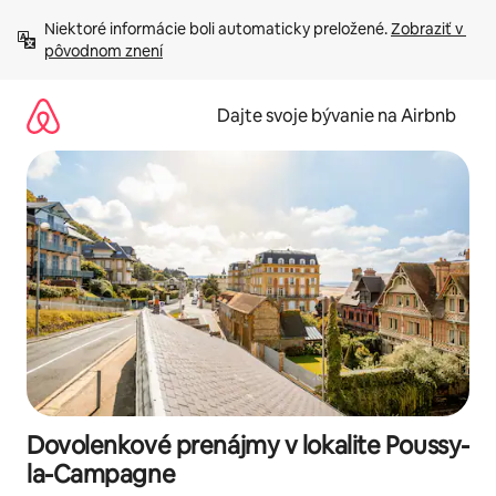
Preskočiť
Niektoré informácie boli automaticky preložené. 
Zobraziť v 
na
pôvodnom znení
obsah.
Dajte svoje bývanie na Airbnb
Dovolenkové prenájmy v lokalite Poussy-
la-Campagne