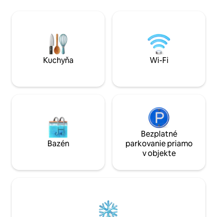
Prechádzky začínajúce pešo; GR36 (pred
so sprchovacím k
domom), trasy pre horské bicykle,
4 spálne: 3 priem
zelená cesta, kanoe a kajak. Vedľa
postele (1 veľká),
nádherného lesa s idylickými cestami,
lôžkami, 1 jednolô
opustená dedinka, málo navštevované
Kúpeľňa s vaňou 
miesto. Jedinečné a vzácne.
samostatné WC.
Kuchyňa
Wi-Fi
Bezplatné
Bazén
parkovanie priamo
v objekte