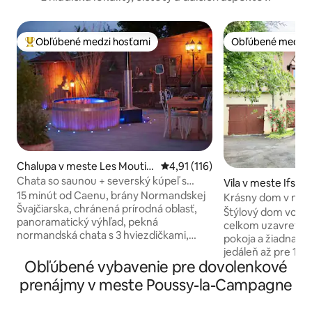
Obľúbené medzi hosťami
Obľúbené medzi 
Najobľúbenejšie medzi hosťami
Obľúbené medzi 
Chalupa v meste Les Moutie
Priemerné ohodnotenie 4,91 z 5
4,91 (116)
rs-en-Cinglais
Chata so saunou + severský kúpeľ s
Vila v meste Ifs
panoramatickým výhľadom
15 minút od Caenu, brány Normandskej
Krásny dom v nor
Švajčiarska, chránená prírodná oblasť,
Štýlový dom vo veľm
panoramatický výhľad, pekná
celkom uzavretej 
normandská chata s 3 hviezdičkami,
pokoja a žiadna vis
zrekonštruovaná (s klimatizáciou).
jedáleň až pre 10 
Vonkajšia sauna a severský kúpeľ (365
Obľúbené vybavenie pre dovolenkové
do krásneho obýva
dní v roku). Orientácia na juhozápad,
2 pohovkami, tel
prenájmy v meste Poussy-la-Campagne
nezabudnuteľné západy slnka. Výhľad
krbom; veľmi funk
na moje pole oproti s mojimi kozami.
mikrovlnná rúra, u