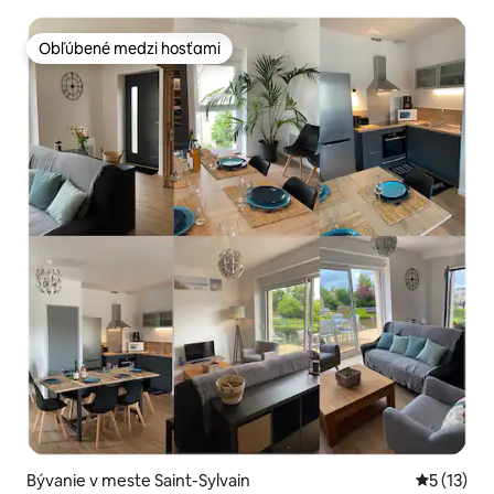
Obľúbené medzi hosťami
Obľúbené medzi hosťami
Bývanie v meste Saint-Sylvain
Priemerné
5 (13)