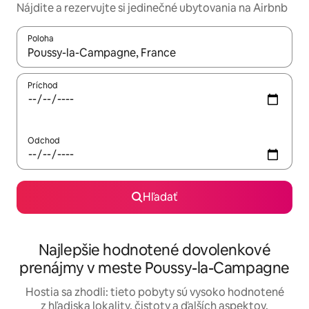
Nájdite a rezervujte si jedinečné ubytovania na Airbnb
Poloha
Keď budú výsledky k dispozícii, môžete si ich prechádzať pom
Príchod
Odchod
Hľadať
Najlepšie hodnotené dovolenkové
prenájmy v meste Poussy-la-Campagne
Hostia sa zhodli: tieto pobyty sú vysoko hodnotené
z hľadiska lokality, čistoty a ďalších aspektov.