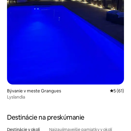
Bývanie v meste Grangues
Priemerné 
5 (61)
Lyslandia
Destinácie na preskúmanie
Destinácie v okolí
Najzaujímavejšie pamiatky v okolí