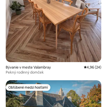
Bývanie v meste Valambray
Priemerné oho
4,96 (24)
Pekný rodinný domček
Obľúbené medzi hosťami
Obľúbené medzi hosťami