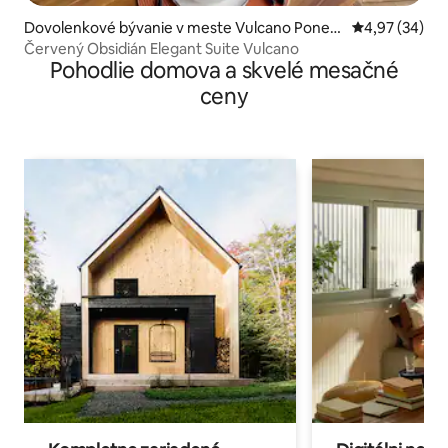
Dovolenkové bývanie v meste Vulcano Ponen
Priemerné oho
4,97 (34)
te
Červený Obsidián Elegant Suite Vulcano
Pohodlie domova a skvelé mesačné
ceny