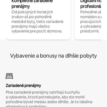
Kompletne zariadené
Digitálni nomá
prenájmy
profesionáli 
Od pokojných horských
Pohodlné ubyto
zrubov až po pohodlné
nomádov a pro
mestské byty, tieto zariadené
pracujúcich na 
prenájmy majú všetko
a vyhradenými
vybavenie pre pocit domova.
priestormi.
Vybavenie a bonusy na dlhšie pobyty
Zariadené prenájmy
Plne zariadené prenájmy zahŕňajú kuchyňu
a vybavenie, ktoré potrebujete, aby ste mohli
pohodlne bývať mesiac alebo dlhšie. Je to ideálna
alternatíva k podnájmu.