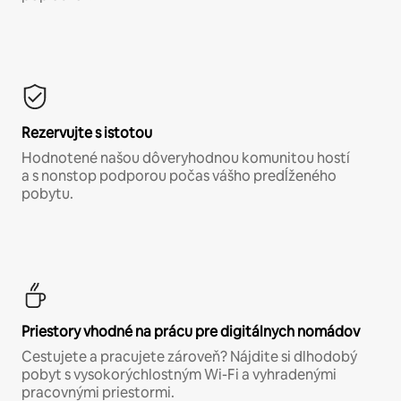
Rezervujte s istotou
Hodnotené našou dôveryhodnou komunitou hostí
a s nonstop podporou počas vášho predĺženého
pobytu.
Priestory vhodné na prácu pre digitálnych nomádov
Cestujete a pracujete zároveň? Nájdite si dlhodobý
pobyt s vysokorýchlostným Wi-Fi a vyhradenými
pracovnými priestormi.