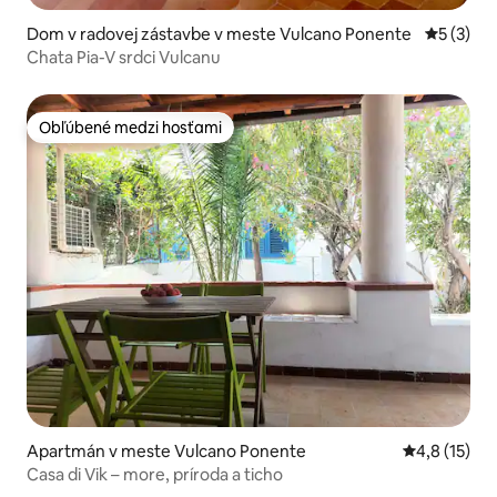
Dom v radovej zástavbe v meste Vulcano Ponente
Priemerné
5 (3)
Chata Pia-V srdci Vulcanu
Obľúbené medzi hosťami
Obľúbené medzi hosťami
Apartmán v meste Vulcano Ponente
Priemerné o
4,8 (15)
Casa di Vik – more, príroda a ticho