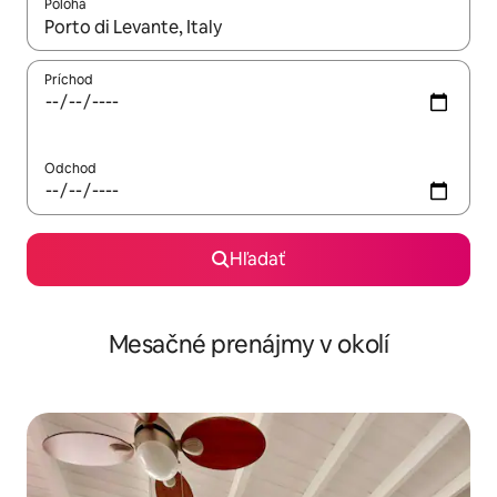
Poloha
Keď budú výsledky k dispozícii, môžete si ich prechádzať pom
Príchod
Odchod
Hľadať
Mesačné prenájmy v okolí