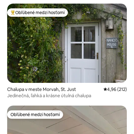
Obľúbené medzi hosťami
Najobľúbenejšie medzi hosťami
Chalupa v meste Morvah, St. Just
Priemerné ohod
4,96 (212)
Jedinečná, ľahká a krásne útulná chalupa
Obľúbené medzi hosťami
Obľúbené medzi hosťami