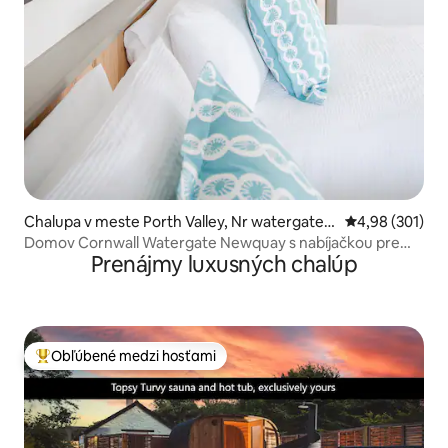
Chalupa v meste Porth Valley, Nr watergate B
Priemerné ohod
4,98 (301)
ay
Domov Cornwall Watergate Newquay s nabíjačkou pre
Prenájmy luxusných chalúp
elektromobily
Obľúbené medzi hosťami
Najobľúbenejšie medzi hosťami