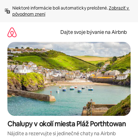
Preskočiť
Niektoré informácie boli automaticky preložené. 
Zobraziť v 
na
pôvodnom znení
obsah.
Dajte svoje bývanie na Airbnb
Chalupy v okolí miesta Pláž Porthtowan
Nájdite a rezervujte si jedinečné chaty na Airbnb