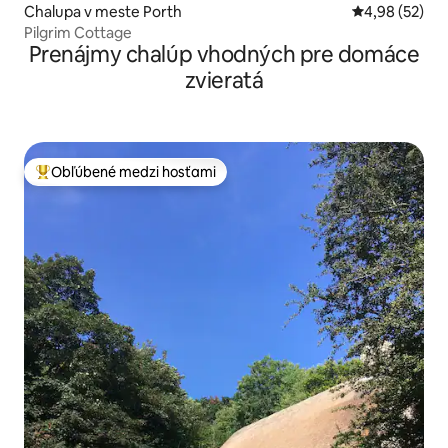
Chalupa v meste Porth
Priemerné oho
4,98 (52)
Pilgrim Cottage
Prenájmy chalúp vhodných pre domáce
zvieratá
Obľúbené medzi hosťami
Najobľúbenejšie medzi hosťami