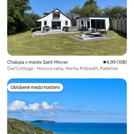
Chalupa v meste Saint Minver
Priemerné ohod
4,99 (108)
Owl Cottage - Horúca vaňa, Herňa-Polzeath, Padstow
Obľúbené medzi hosťami
Obľúbené medzi hosťami