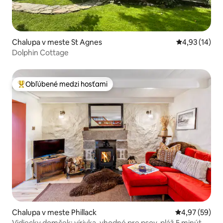
Chalupa v meste St Agnes
Priemerné oho
4,93 (14)
Dolphin Cottage
Obľúbené medzi hosťami
Najobľúbenejšie medzi hosťami
Chalupa v meste Phillack
Priemerné oho
4,97 (59)
Vidiecky domček: vírivka, vhodné pre psov, pláž 5 minút