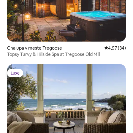
Chalupa v meste Tregoose
Priemerné oho
4,97 (34)
Topsy Turvy & Hillside Spa at Tregoose Old Mill
Luxe
Luxe