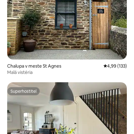
Chalupa v meste St Agnes
Priemerné ohod
4,99 (133)
Malá vistéria
Superhostiteľ
Superhostiteľ