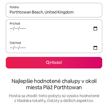
Poloha
Keď budú výsledky k dispozícii, môžete si ich prechádzať pom
Príchod
Odchod
Hľadať
Najlepšie hodnotené chalupy v okolí
miesta Pláž Porthtowan
Hostia sa zhodli: tieto pobyty sú vysoko hodnotené
z hľadiska lokality, čistoty a ďalších aspektov.