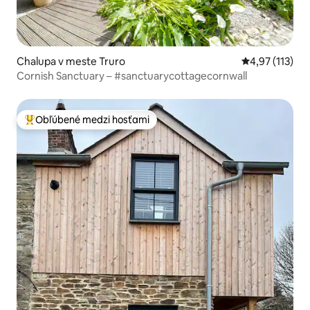
Chalupa v meste Truro
Priemerné oho
4,97 (113)
Cornish Sanctuary – #sanctuarycottagecornwall
Obľúbené medzi hosťami
Najobľúbenejšie medzi hosťami