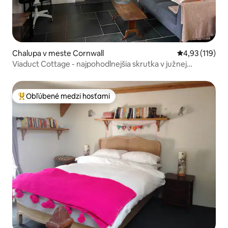
Chalupa v meste Cornwall
Priemerné oho
4,93 (119)
Viaduct Cottage - najpohodlnejšia skrutka v južnej
Karolíne!
Obľúbené medzi hosťami
Najobľúbenejšie medzi hosťami