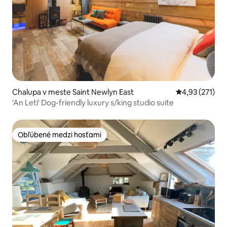
Chalupa v meste Saint Newlyn East
Priemerné ohod
4,93 (271)
'An Leti' Dog-friendly luxury s/king studio suite
Obľúbené medzi hosťami
Obľúbené medzi hosťami