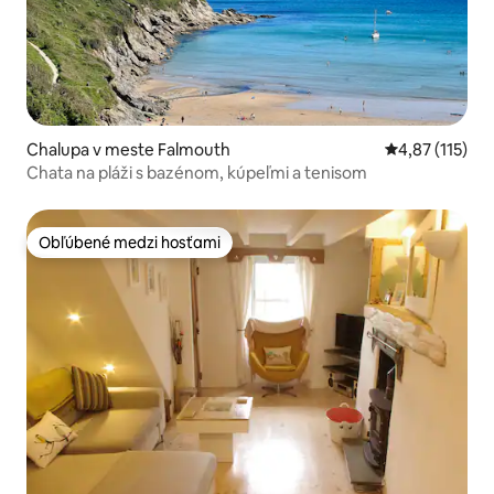
Chalupa v meste Falmouth
Priemerné oho
4,87 (115)
Chata na pláži s bazénom, kúpeľmi a tenisom
Obľúbené medzi hosťami
Obľúbené medzi hosťami