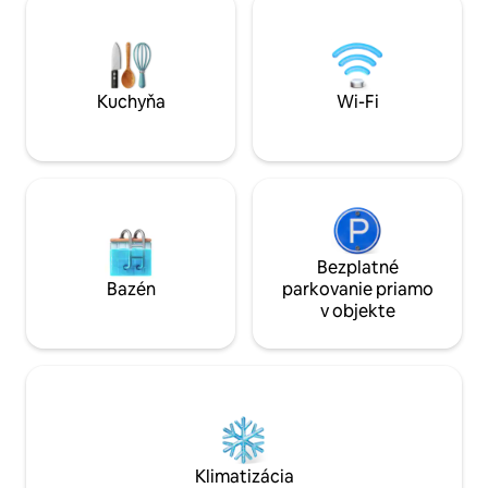
Cornwalle. Novináre The Guardian ju
Nachádzame sa na 
označili za jednu z 50 najlepších
Way z St Agnes do
dovolenkových chalúp v Spojenom
stránku na Instag
kráľovstve. Je plná šarmu, pohodlia a
fotky chaty a okoli
cornwallského charakteru.
#bosvean_cornish
Kuchyňa
Wi-Fi
Bezplatné
Bazén
parkovanie priamo
v objekte
Klimatizácia