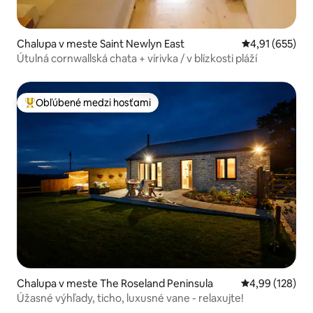
Chalupa v meste Saint Newlyn East
Priemerné ohod
4,91 (655)
Útulná cornwallská chata + vírivka / v blízkosti pláží
Obľúbené medzi hosťami
Najobľúbenejšie medzi hosťami
Chalupa v meste The Roseland Peninsula
Priemerné ohod
4,99 (128)
Úžasné výhľady, ticho, luxusné vane - relaxujte!