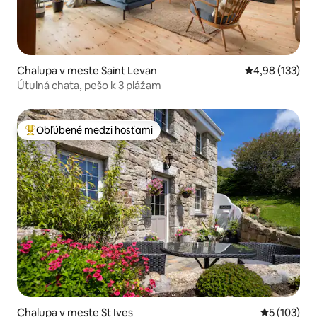
Chalupa v meste Saint Levan
Priemerné ohod
4,98 (133)
Útulná chata, pešo k 3 plážam
Obľúbené medzi hosťami
Najobľúbenejšie medzi hosťami
Chalupa v meste St Ives
Priemerné o
5 (103)