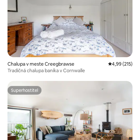
Chalupa v meste Creegbrawse
Priemerné ohod
4,99 (215)
Tradičná chalupa baníka v Cornwalle
Superhostiteľ
Superhostiteľ