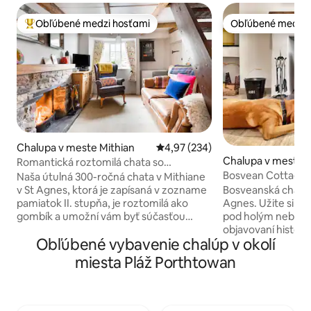
Obľúbené medzi hosťami
Obľúbené medzi 
Najobľúbenejšie medzi hosťami
Obľúbené medzi 
Chalupa v meste Mithian
Priemerné ohodnotenie 4,97 z 5
4,97 (234)
Chalupa v meste 
Romantická roztomilá chata so
slamenou strechou •
Bosvean Cottage, 
Naša útulná 300-ročná chata v Mithiane
Beaches
v St Agnes, ktorá je zapísaná v zozname
Bosveanská chata 
pamiatok II. stupňa, je roztomilá ako
Agnes. Užite si ne
gombík a umožní vám byť súčasťou
pod holým nebom a
histórie a zároveň si vychutnať
objavovaní histor
Obľúbené vybavenie chalúp v okolí
romantický pobyt. Oddýchnite si na
Cornwallu. Krátka prechádzka do centra
útulnom nádvorí, prejdite sa do
dediny, k chodník
miesta Pláž Porthtowan
neďalekého vysoko hodnoteného hotela
niekoľko pláží vho
Miners Arms alebo sa vydajte na krátku
Len 5 minút jazdy
jazdu k ohromujúcim plážam a
alebo 10 minút na
malebným pobrežným prechádzkam v
surfovaciu pláž v 