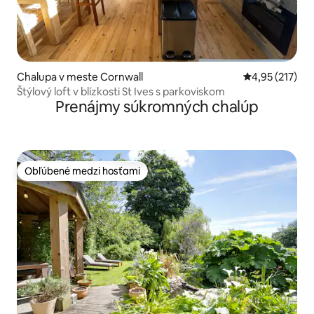
Chalupa v meste Cornwall
Priemerné ohod
4,95 (217)
Štýlový loft v blízkosti St Ives s parkoviskom
Prenájmy súkromných chalúp
Obľúbené medzi hosťami
Obľúbené medzi hosťami