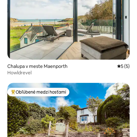
Chalupa v meste Maenporth
Priemerné
5 (5)
Howldrevel
Obľúbené medzi hosťami
Najobľúbenejšie medzi hosťami