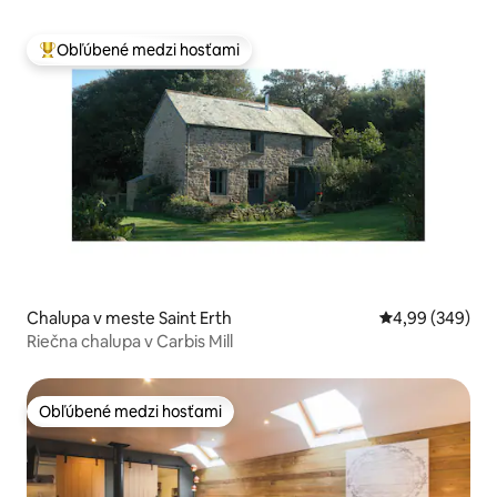
Obľúbené medzi hosťami
Najobľúbenejšie medzi hosťami
Chalupa v meste Saint Erth
Priemerné ohod
4,99 (349)
Riečna chalupa v Carbis Mill
Obľúbené medzi hosťami
Obľúbené medzi hosťami