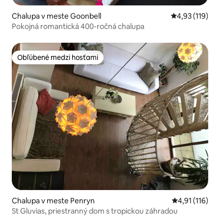
Chalupa v meste Goonbell
Priemerné oho
4,93 (119)
Pokojná romantická 400-ročná chalupa
Obľúbené medzi hosťami
Obľúbené medzi hosťami
Chalupa v meste Penryn
Priemerné oho
4,91 (116)
St Gluvias, priestranný dom s tropickou záhradou