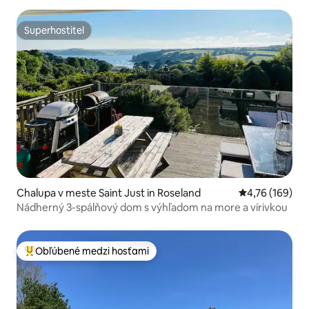
Superhostiteľ
Superhostiteľ
Chalupa v meste Saint Just in Roseland
Priemerné ohod
4,76 (169)
Nádherný 3-spálňový dom s výhľadom na more a vírivkou
Obľúbené medzi hosťami
Najobľúbenejšie medzi hosťami