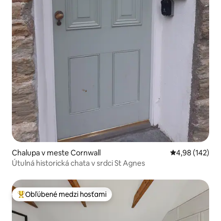
Chalupa v meste Cornwall
Priemerné ohod
4,98 (142)
Útulná historická chata v srdci St Agnes
Obľúbené medzi hosťami
Najobľúbenejšie medzi hosťami