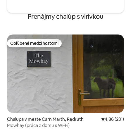
Prenájmy chalúp s vírivkou
Obľúbené medzi hosťami
Obľúbené medzi hosťami
Chalupa v meste Carn Marth, Redruth
Priemerné ohod
4,86 (231)
Mowhay (práca z domu s Wi-Fi)