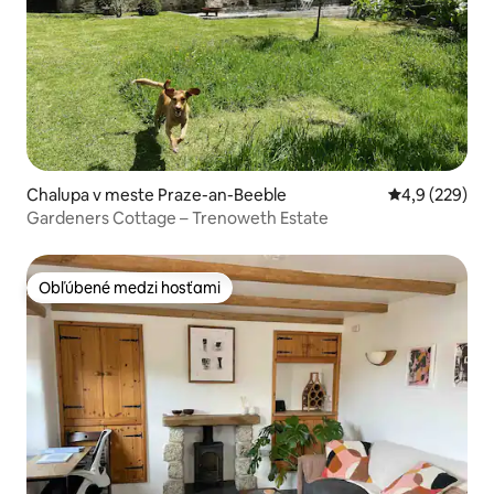
Chalupa v meste Praze-an-Beeble
Priemerné oho
4,9 (229)
Gardeners Cottage – Trenoweth Estate
Obľúbené medzi hosťami
Obľúbené medzi hosťami