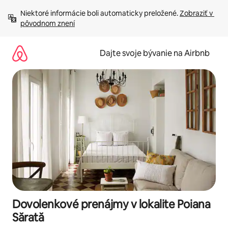
Preskočiť
Niektoré informácie boli automaticky preložené. 
Zobraziť v 
na
pôvodnom znení
obsah.
Dajte svoje bývanie na Airbnb
Dovolenkové prenájmy v lokalite Poiana
Sărată