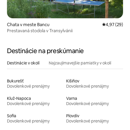
Chata v meste Bancu
Priemerné oho
4,97 (29)
Prestavaná stodola v Transylvánii
Destinácie na preskúmanie
Destinácie v okolí
Najzaujímavejšie pamiatky v okolí
Bukurešť
Kišiňov
Dovolenkové prenájmy
Dovolenkové prenájmy
Kluž-Napoca
Varna
Dovolenkové prenájmy
Dovolenkové prenájmy
Sofia
Plovdiv
Dovolenkové prenájmy
Dovolenkové prenájmy