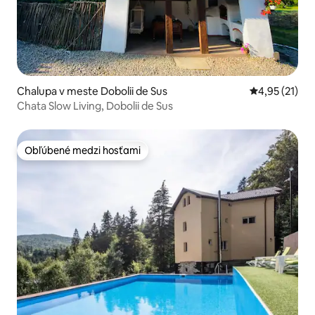
Chalupa v meste Dobolii de Sus
Priemerné oh
4,95 (21)
Chata Slow Living, Dobolii de Sus
Obľúbené medzi hosťami
Obľúbené medzi hosťami