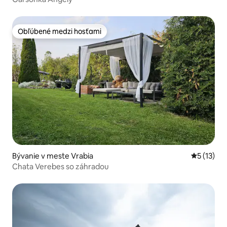
Obľúbené medzi hosťami
Obľúbené medzi hosťami
Bývanie v meste Vrabia
Priemerné
5 (13)
Chata Verebes so záhradou