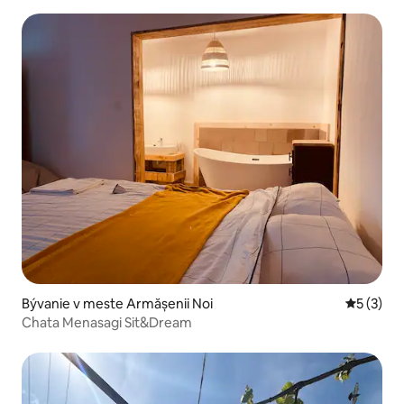
Bývanie v meste Armășenii Noi
Priemerné
5 (3)
Chata Menasagi Sit&Dream