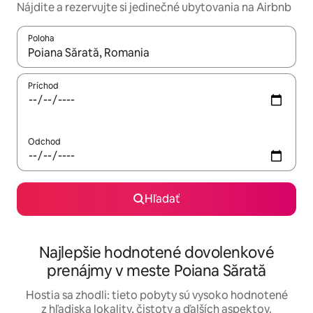
Nájdite a rezervujte si jedinečné ubytovania na Airbnb
Poloha
Keď budú výsledky k dispozícii, môžete si ich prechádzať pom
Príchod
Odchod
Hľadať
Najlepšie hodnotené dovolenkové
prenájmy v meste Poiana Sărată
Hostia sa zhodli: tieto pobyty sú vysoko hodnotené
z hľadiska lokality, čistoty a ďalších aspektov.