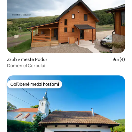
Zrub v meste Poduri
Priemerné
5 (4)
Domeniul Cerbului
Obľúbené medzi hosťami
Obľúbené medzi hosťami