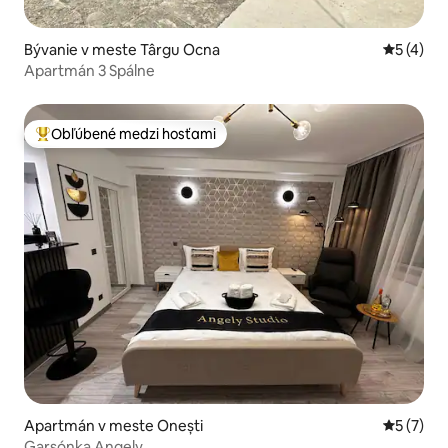
Bývanie v meste Târgu Ocna
Priemerné
5 (4)
Apartmán 3 Spálne
Obľúbené medzi hosťami
Najobľúbenejšie medzi hosťami
Apartmán v meste Onești
Priemerné
5 (7)
Garsónka Angely