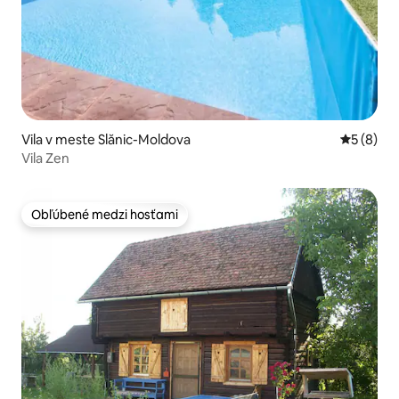
Vila v meste Slănic-Moldova
Priemerné
5 (8)
Vila Zen
Obľúbené medzi hosťami
Obľúbené medzi hosťami