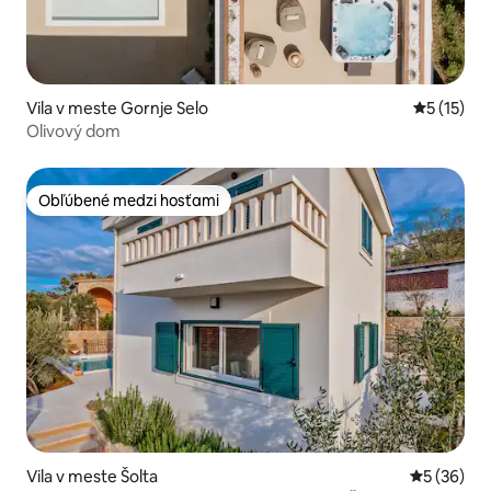
Vila v meste Gornje Selo
Priemerné
5 (15)
Olivový dom
Obľúbené medzi hosťami
Obľúbené medzi hosťami
Vila v meste Šolta
Priemerné 
5 (36)