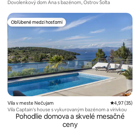
Dovolenkový dom Ana s bazénom, Ostrov Šolta
Obľúbené medzi hosťami
Obľúbené medzi hosťami
Vila v meste Nečujam
Priemerné oho
4,97 (35)
Vila Captain's house s vykurovaným bazénom a vírivkou
Pohodlie domova a skvelé mesačné
ceny