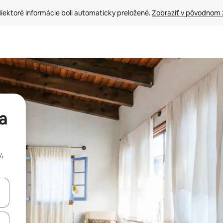
iektoré informácie boli automaticky preložené. 
Zobraziť v pôvodnom 
a
,
rechádzať pomocou klávesov so šípkami nahor a nadol alebo ich pres