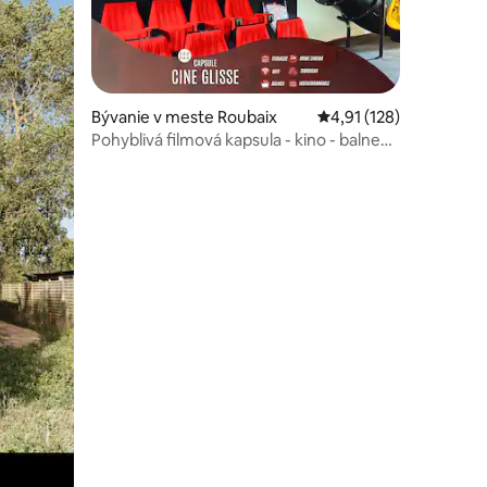
Bývanie v meste Roubaix
Priemerné ohodnotenie
4,91 (128)
Pohyblivá filmová kapsula - kino - balneo
otení: 129
kúpele - garáž