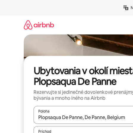
Preskočiť
N
na
obsah.
Ubytovania v okolí miest
Plopsaqua De Panne
Rezervujte si jedinečné dovolenkové prenájmy
bývania a mnoho iného na Airbnb
Poloha
Keď budú výsledky k dispozícii, môžete si ich p
Príchod