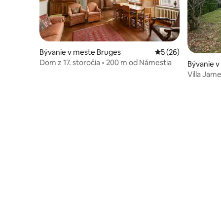
Bývanie v meste Bruges
Priemerné ohodnote
5 (26)
Dom z 17. storočia • 200 m od Námestia
Bývanie v
Villa Jam