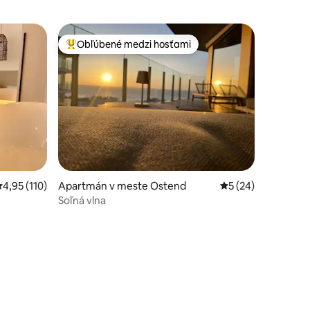
Obľúbené medzi hosťami
Najobľúbenejšie medzi hosťami
tení: 324
riemerné ohodnotenie 4,95 z 5, počet hodnotení: 110
4,95 (110)
Apartmán v meste Ostend
Priemerné ohodnot
5 (24)
Soľná vlna