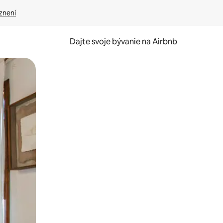
znení
Dajte svoje bývanie na Airbnb
kúmať pomocou dotykových gest či potiahnutia prstom.