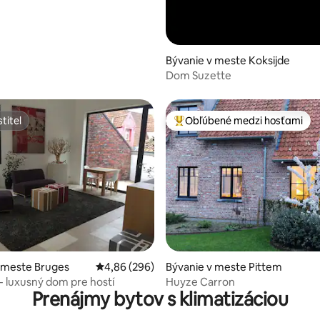
Bývanie v meste Koksijde
Dom Suzette
titeľ
Obľúbené medzi hosťami
titeľ
Najobľúbenejšie medzi hosťami
 4,8 z 5, počet hodnotení: 146
 meste Bruges
Priemerné ohodnotenie 4,86 z 5, počet hodno
4,86 (296)
Bývanie v meste Pittem
- luxusný dom pre hostí
Huyze Carron
Prenájmy bytov s klimatizáciou