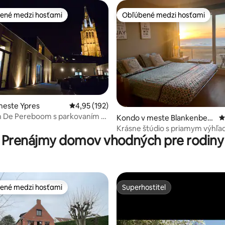
ené medzi hosťami
Obľúbené medzi hosťami
enejšie medzi hosťami
Obľúbené medzi hosťami
meste Ypres
Priemerné ohodnotenie 4,95 z 5, počet hodn
4,95 (192)
 De Pereboom s parkovaním +
4,96 z 5, počet hodnotení: 109
Kondo v meste Blankenberg
P
pre elektrické vozidlá
e
Krásne štúdio s priamym výhľ
Prenájmy domov vhodných pre rodiny
more a plážová chata
ené medzi hosťami
Superhostiteľ
enejšie medzi hosťami
Superhostiteľ