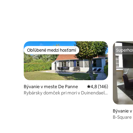
Obľúbené medzi hosťami
Superhos
Obľúbené medzi hosťami
Superhos
Bývanie v meste De Panne
Priemerné ohodnotenie
4,8 (146)
Rybársky domček pri mori v Duinendaele
De Panne
Bývanie v
B-Square 