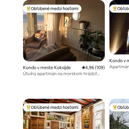
Obľúbené medzi hosťami
Obľúb
Najobľúbenejšie medzi hosťami
Najobľúb
Kondo v 
Apartmán
Kondo v meste Koksijde
Priemerné ohodnotenie 
4,96 (109)
nabíjačka 
Útulný apartmán na morskom hrádzi!
Výhľad na more!
Obľúbené medzi hosťami
Obľúb
Najobľúbenejšie medzi hosťami
Najobľúb