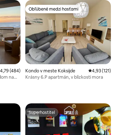
Obľúbené medzi hosťami
Obľúbené medzi hosťami
otení: 192
riemerné ohodnotenie 4,79 z 5, počet hodnotení: 484
4,79 (484)
Kondo v meste Koksijde
Priemerné ohodnotenie
4,93 (121)
adom na
Krásny 6.P apartmán, v blízkosti mora
Superhostiteľ
Superhostiteľ