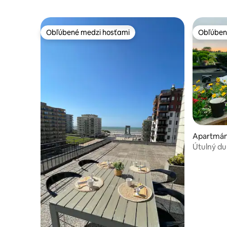
Obľúbené medzi hosťami
Obľúben
Obľúbené medzi hosťami
Obľúben
Apartmán
Útulný dup
Bruggách