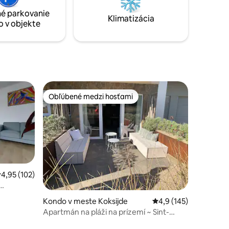
prírode.
ávať
é parkovanie
 na
Klimatizácia
o v objekte
Obľúbené medzi hosťami
Obľúbené medzi hosťami
riemerné ohodnotenie 4,95 z 5, počet hodnotení: 102
4,95 (102)
tení: 126
Kondo v meste Koksijde
Priemerné ohodnoteni
4,9 (145)
Apartmán na pláži na prízemí ~ Sint-
Idesbald