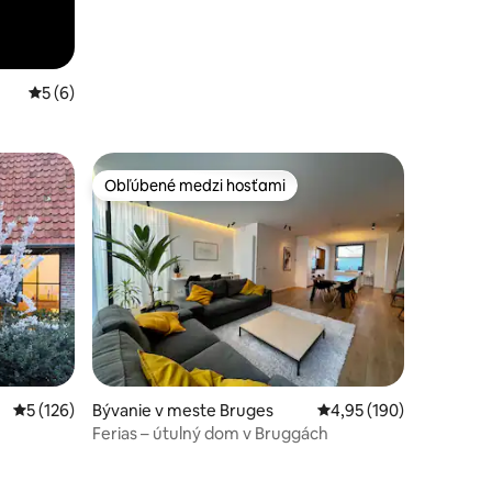
Priemerné ohodnotenie 5 z 5, počet hodnotení: 6
5 (6)
Obľúbené medzi hosťami
Obľúbené medzi hosťami
tení: 296
Priemerné ohodnotenie 5 z 5, počet hodnotení: 126
5 (126)
Bývanie v meste Bruges
Priemerné ohodnotenie
4,95 (190)
Ferias – útulný dom v Bruggách