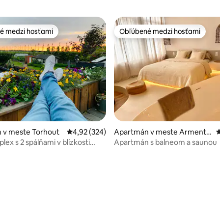
é medzi hosťami
Obľúbené medzi hosťami
é medzi hosťami
Obľúbené medzi hosťami
 v meste Torhout
Priemerné ohodnotenie 4,92 z 5, počet hodno
4,92 (324)
Apartmán v meste Armentiè
P
res
lex s 2 spálňami v blízkosti
Apartmán s balneom a saunou
 a Ostende