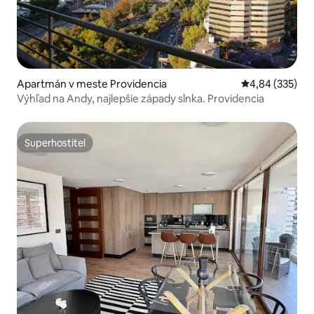
Apartmán v meste Providencia
Priemerné ohod
4,84 (335)
Výhľad na Andy, najlepšie západy slnka. Providencia
Superhostiteľ
Superhostiteľ