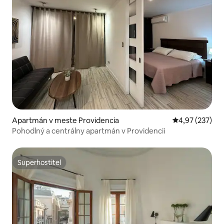
Apartmán v meste Providencia
Priemerné ohod
4,97 (237)
Pohodlný a centrálny apartmán v Providencii
Superhostiteľ
Superhostiteľ