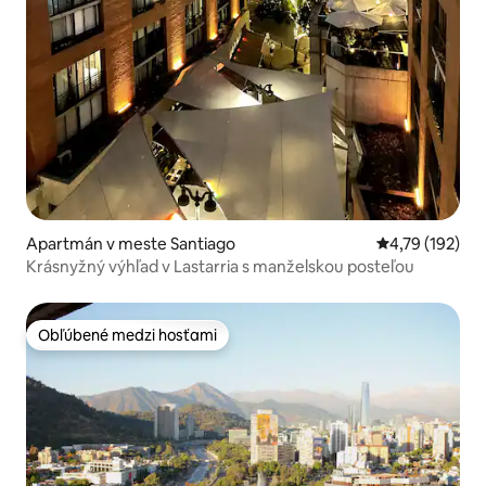
Apartmán v meste Santiago
Priemerné ohod
4,79 (192)
Krásnyžný výhľad v Lastarria s manželskou posteľou
Obľúbené medzi hosťami
Obľúbené medzi hosťami