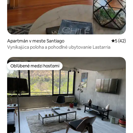
Apartmán v meste Santiago
Priemerné 
5 (42)
Vynikajúca poloha a pohodlné ubytovanie Lastarria
Obľúbené medzi hosťami
Obľúbené medzi hosťami