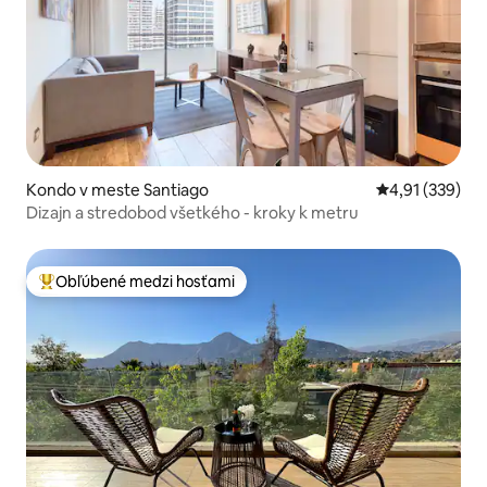
Kondo v meste Santiago
Priemerné ohod
4,91 (339)
Dizajn a stredobod všetkého - kroky k metru
Obľúbené medzi hosťami
Najobľúbenejšie medzi hosťami