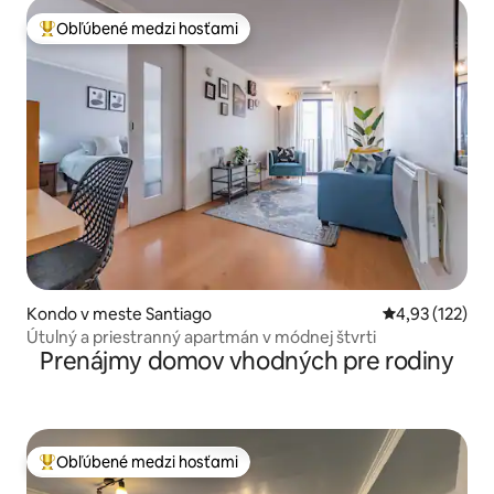
Obľúbené medzi hosťami
Najobľúbenejšie medzi hosťami
Kondo v meste Santiago
Priemerné ohod
4,93 (122)
Útulný a priestranný apartmán v módnej štvrti
Prenájmy domov vhodných pre rodiny
Obľúbené medzi hosťami
Najobľúbenejšie medzi hosťami