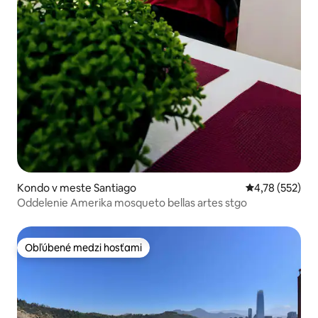
Kondo v meste Santiago
Priemerné ohod
4,78 (552)
Oddelenie Amerika mosqueto bellas artes stgo
Obľúbené medzi hosťami
Obľúbené medzi hosťami