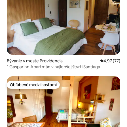
Bývanie v meste Providencia
Priemerné oho
4,97 (77)
1 Gasparinn Apartmán v najlepšej štvrti Santiaga
Obľúbené medzi hosťami
Obľúbené medzi hosťami