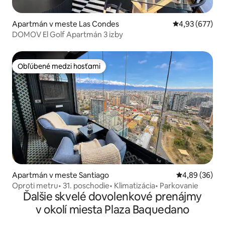
Apartmán v meste Las Condes
Priemerné ohod
4,93 (677)
DOMOV El Golf Apartmán 3 izby
Obľúbené medzi hosťami
Obľúbené medzi hosťami
Apartmán v meste Santiago
Priemerné oho
4,89 (36)
Oproti metru• 31. poschodie• Klimatizácia• Parkovanie
Ďalšie skvelé dovolenkové prenájmy
v okolí miesta Plaza Baquedano