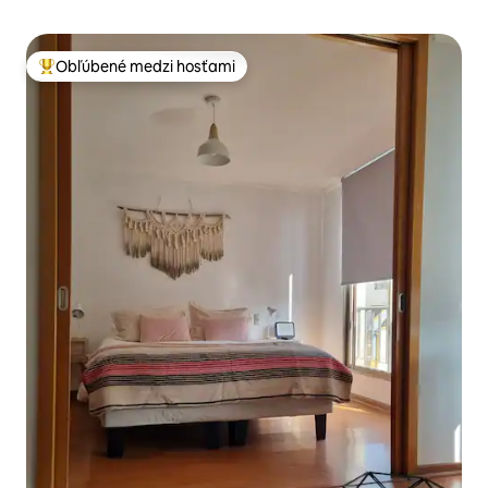
Obľúbené medzi hosťami
Najobľúbenejšie medzi hosťami