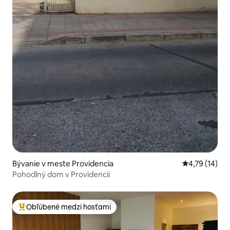
Bývanie v meste Providencia
Priemerné oh
4,79 (14)
Pohodlný dom v Providencii
Obľúbené medzi hosťami
Najobľúbenejšie medzi hosťami