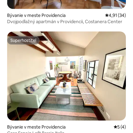
Bývanie v meste Providencia
Priemerné oho
4,91 (34)
Dvojpodlažný apartmán v Providencii, Costanera Center
Superhostiteľ
Superhostiteľ
Bývanie v meste Providencia
Priemerné
5 (4)