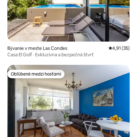
Bývanie v meste Las Condes
Priemerné oh
4,91 (35)
Casa El Golf · Exkluzívna a bezpečná štvrť
Obľúbené medzi hosťami
Obľúbené medzi hosťami