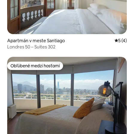
Apartmán v meste Santiago
Priemerné
5 (4)
Londres 50 – Suites 302
Obľúbené medzi hosťami
Obľúbené medzi hosťami