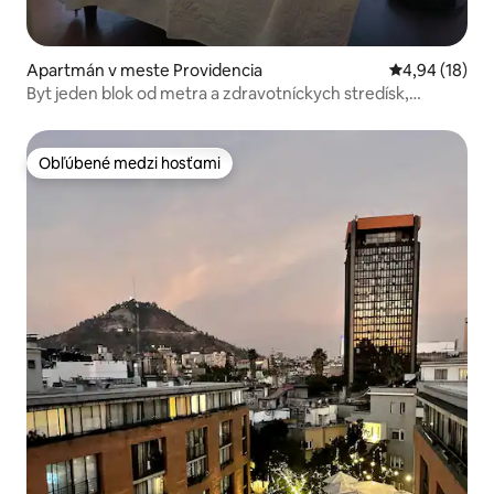
Apartmán v meste Providencia
Priemerné oho
4,94 (18)
Byt jeden blok od metra a zdravotníckych stredísk,
klimatizácia
Obľúbené medzi hosťami
Obľúbené medzi hosťami