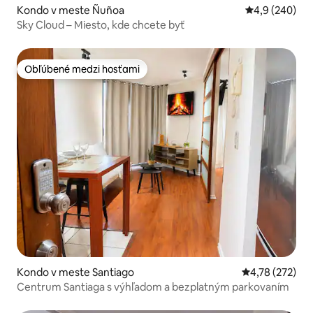
Kondo v meste Ñuñoa
Priemerné oho
4,9 (240)
Sky Cloud – Miesto, kde chcete byť
Obľúbené medzi hosťami
Obľúbené medzi hosťami
Kondo v meste Santiago
Priemerné ohod
4,78 (272)
Centrum Santiaga s výhľadom a bezplatným parkovaním