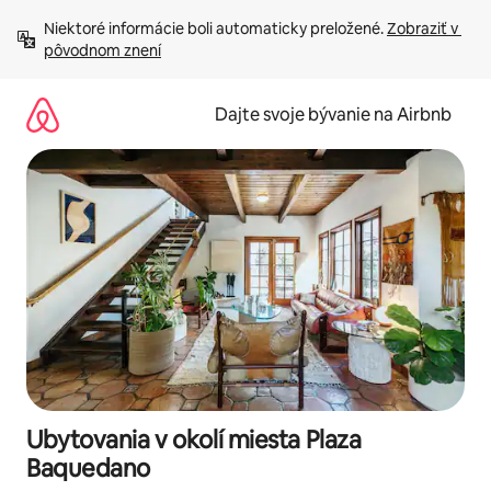
Preskočiť
Niektoré informácie boli automaticky preložené. 
Zobraziť v 
na
pôvodnom znení
obsah.
Dajte svoje bývanie na Airbnb
Ubytovania v okolí miesta Plaza
Baquedano