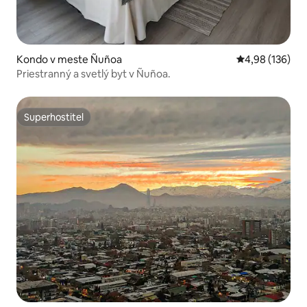
Kondo v meste Ñuñoa
Priemerné ohod
4,98 (136)
Priestranný a svetlý byt v Ñuñoa.
Superhostiteľ
Superhostiteľ