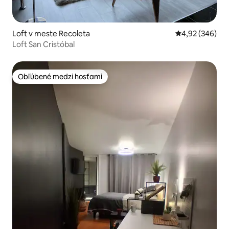
Loft v meste Recoleta
Priemerné ohod
4,92 (346)
Loft San Cristóbal
Obľúbené medzi hosťami
Obľúbené medzi hosťami