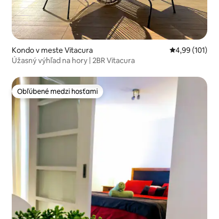
Kondo v meste Vitacura
Priemerné ohod
4,99 (101)
Úžasný výhľad na hory | 2BR Vitacura
Obľúbené medzi hosťami
Obľúbené medzi hosťami