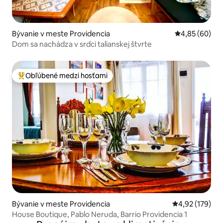
Bývanie v meste Providencia
Priemerné oho
4,85 (60)
Dom sa nachádza v srdci talianskej štvrte
Obľúbené medzi hosťami
Najobľúbenejšie medzi hosťami
Bývanie v meste Providencia
Priemerné ohod
4,92 (179)
House Boutique, Pablo Neruda, Barrio Providencia 1