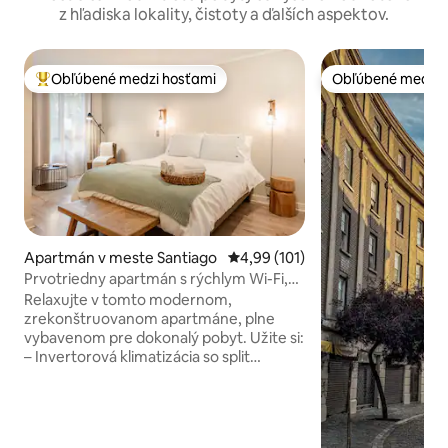
z hľadiska lokality, čistoty a ďalších aspektov.
Obľúbené medzi hosťami
Obľúbené medzi 
Najobľúbenejšie medzi hosťami
Obľúbené medzi 
Apartmán v meste Santiago
Priemerné ohodnotenie 4,99 z 5
4,99 (101)
Prvotriedny apartmán s rýchlym Wi-Fi,
klimatizáciou, uprataný pri dlhšom
Relaxujte v tomto modernom,
pobyte – Lastarria
zrekonštruovanom apartmáne, plne
vybavenom pre dokonalý pobyt. Užite si:
– Invertorová klimatizácia so split
systémom - Vysokorýchlostné Wi-Fi -
Podložku a sušičku - Fén a žehlička na
vlasy – Posteľ s mäkkými bavlnenými
plachtami - kávovar Nespresso -