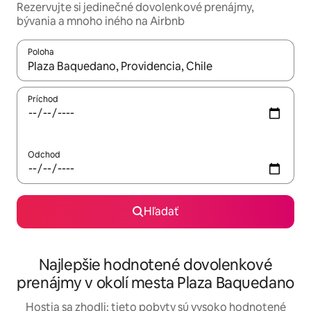
Rezervujte si jedinečné dovolenkové prenájmy,
bývania a mnoho iného na Airbnb
Poloha
Keď budú výsledky k dispozícii, môžete si ich prechádzať pom
Príchod
Odchod
Hľadať
Najlepšie hodnotené dovolenkové
prenájmy v okolí mesta Plaza Baquedano
Hostia sa zhodli: tieto pobyty sú vysoko hodnotené