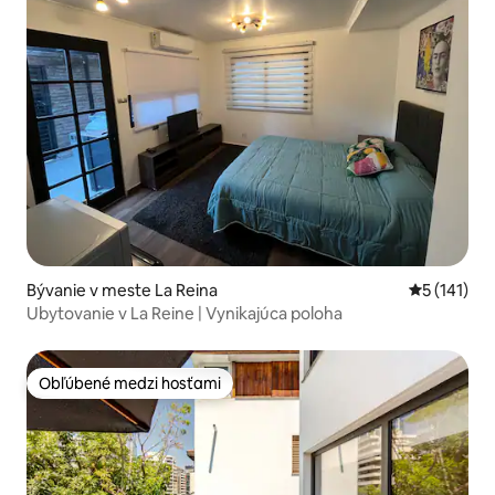
Bývanie v meste La Reina
Priemerné 
5 (141)
Ubytovanie v La Reine | Vynikajúca poloha
Obľúbené medzi hosťami
Obľúbené medzi hosťami