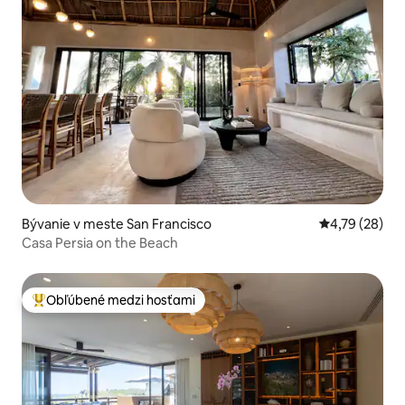
Bývanie v meste San Francisco
Priemerné oho
4,79 (28)
Casa Persia on the Beach
Obľúbené medzi hosťami
Najobľúbenejšie medzi hosťami