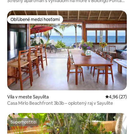
Strešný apartmán s výhľadom na more v Bolongo Punta
de Mita
Obľúbené medzi hosťami
Obľúbené medzi hosťami
Vila v meste Sayulita
Priemerné oho
4,96 (27)
Casa Mirlo Beachfront 3b3b – oplotený raj v Sayulite
Superhostiteľ
Superhostiteľ