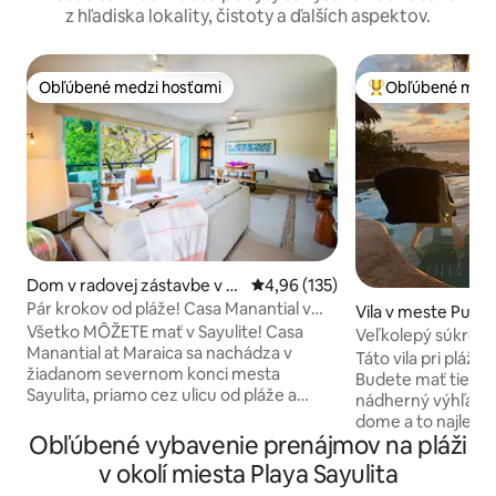
z hľadiska lokality, čistoty a ďalších aspektov.
Obľúbené medzi hosťami
Obľúbené medz
Obľúbené medzi hosťami
Najobľúbenejšie 
Dom v radovej zástavbe v m
Priemerné ohodnotenie 4,96 z 5
4,96 (135)
este Sayulita
Pár krokov od pláže! Casa Manantial v
Vila v meste Punta
Maraica Condos
Všetko MÔŽETE mať v Sayulite! Casa
Veľkolepý súkromn
Manantial at Maraica sa nachádza v
Táto vila pri pláži 
žiadanom severnom konci mesta
Budete mať tie naj
Sayulita, priamo cez ulicu od pláže a
nádherný výhľad z
krátkej prechádzky do mesta. Užite si 2
dome a to najlepši
spálne s vlastnou kúpeľňou, 2 kúpeľne,
Obľúbené vybavenie prenájmov na pláži
vychutnať našu ma
obývacie, jedálenské a kuchynské
ktorej je pekná p
v okolí miesta Playa Sayulita
priestory. Posuvné dvere z obývacieho
stráviť deň, cvičiť