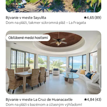
Bývanie v meste Sayulita
Priemerné oho
4,65 (89)
Dom na pláži, takmer súkromná pláž – La Fragata
Obľúbené medzi hosťami
Obľúbené medzi hosťami
Bývanie v meste La Cruz de Huanacaxtle
Priemerné oho
4,84 (43)
Dom na pláži s bazénom a úžasným výhľadom!