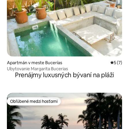
Apartmán v meste Bucerías
Priemerné
5 (7)
Ubytovanie Margarita Bucerias
Prenájmy luxusných bývaní na pláži
Obľúbené medzi hosťami
Obľúbené medzi hosťami