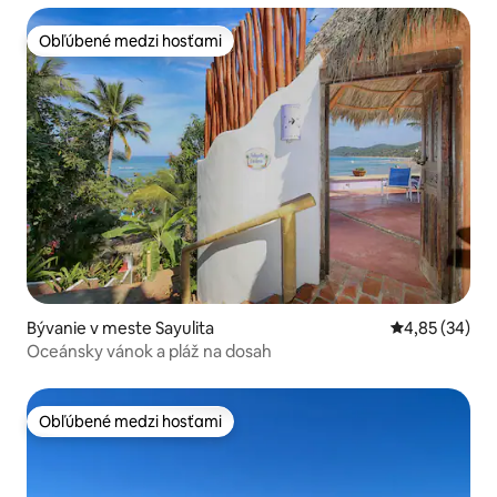
Obľúbené medzi hosťami
Obľúbené medzi hosťami
Bývanie v meste Sayulita
Priemerné oho
4,85 (34)
Oceánsky vánok a pláž na dosah
Obľúbené medzi hosťami
Obľúbené medzi hosťami