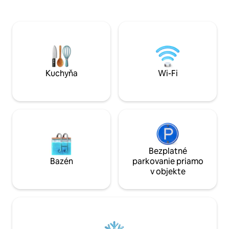
priestoru vedú na vonkajšiu terasu a na
si len tak sadnúť a
súkromnú strešnú terasu, z ktorých
oceánu blízko seba. Máme peknú he
každá má výhľad na dlane a oceán.
s biliardom, stoln
Strešný obytný priestor zahŕňa
na hranie. Ponoríte
posedenie s posedením, jedálenským
mexickej džungle,
kútom, polovičnou kúpeľňou, mokrým
pohodlným zariad
barom, posedením na pulte aležadlami.
upratovacia služba
Kuchyňa
Wi-Fi
Bezplatné
Bazén
parkovanie priamo
v objekte