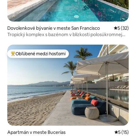
Dovolenkové bývanie v meste San Francisco
Priemerné 
5 (32)
Tropický komplex s bazénom v blízkosti polosúkromnej
pláže
Obľúbené medzi hosťami
Najobľúbenejšie medzi hosťami
Apartmán v meste Bucerías
Priemerné
5 (15)