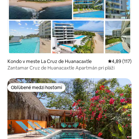
Kondo v meste La Cruz de Huanacaxtle
Priemerné oho
4,89 (117)
Zantamar Cruz de Huanacaxtle Apartmán pri pláži
Obľúbené medzi hosťami
Obľúbené medzi hosťami