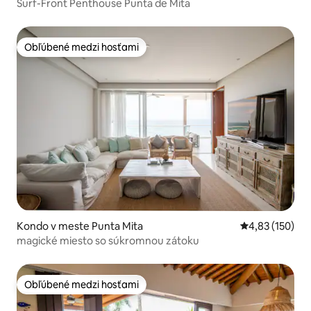
Surf-Front Penthouse Punta de Mita
Obľúbené medzi hosťami
Obľúbené medzi hosťami
Kondo v meste Punta Mita
Priemerné ohod
4,83 (150)
magické miesto so súkromnou zátoku
Obľúbené medzi hosťami
Obľúbené medzi hosťami