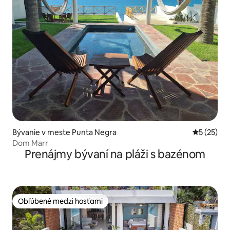
Bývanie v meste Punta Negra
Priemerné 
5 (25)
Dom Marr
Prenájmy bývaní na pláži s bazénom
Obľúbené medzi hosťami
Obľúbené medzi hosťami