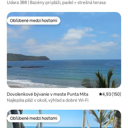
Udara 3BR | Bazény pri pláži, padel + strešná terasa
Obľúbené medzi hosťami
Obľúbené medzi hosťami
Dovolenkové bývanie v meste Punta Mita
Priemerné ohod
4,93 (150)
Najlepšia pláž v okolí, výhľad a dobré Wi-Fi
Obľúbené medzi hosťami
Obľúbené medzi hosťami