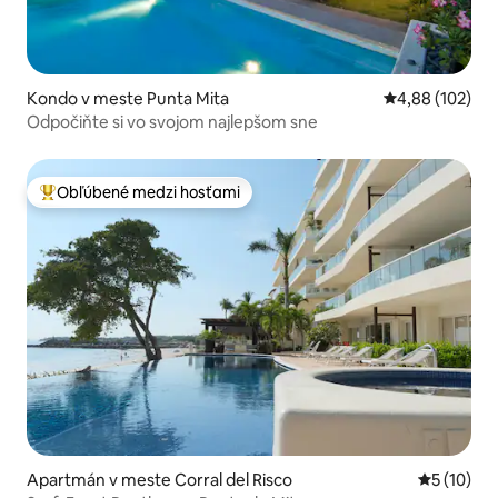
Kondo v meste Punta Mita
Priemerné ohod
4,88 (102)
Odpočiňte si vo svojom najlepšom sne
Obľúbené medzi hosťami
Najobľúbenejšie medzi hosťami
Apartmán v meste Corral del Risco
Priemerné 
5 (10)