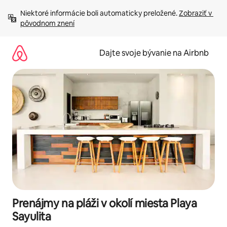
Preskočiť
Niektoré informácie boli automaticky preložené. 
Zobraziť v 
na
pôvodnom znení
obsah.
Dajte svoje bývanie na Airbnb
Prenájmy na pláži v okolí miesta Playa
Sayulita