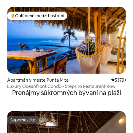
Obľúbené medzi hosťami
Najobľúbenejšie medzi hosťami
Apartmán v meste Punta Mita
Priemerné 
5 (79)
Luxury Oceanfront Condo - Steps to Restaurant Row!
Prenájmy súkromných bývaní na pláži
Superhostiteľ
Superhostiteľ