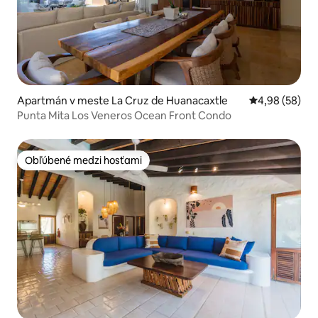
Apartmán v meste La Cruz de Huanacaxtle
Priemerné oho
4,98 (58)
Punta Mita Los Veneros Ocean Front Condo
Obľúbené medzi hosťami
Obľúbené medzi hosťami