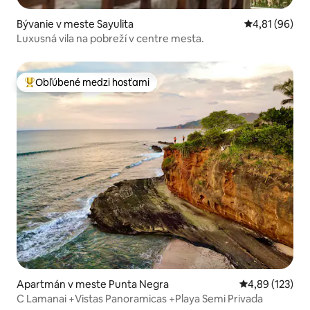
Bývanie v meste Sayulita
Priemerné oho
4,81 (96)
Luxusná vila na pobreží v centre mesta.
Obľúbené medzi hosťami
Najobľúbenejšie medzi hosťami
Apartmán v meste Punta Negra
Priemerné ohod
4,89 (123)
C Lamanai +Vistas Panoramicas +Playa Semi Privada