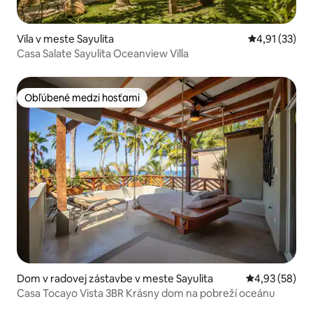
Vila v meste Sayulita
Priemerné oh
4,91 (33)
Casa Salate Sayulita Oceanview Villa
Obľúbené medzi hosťami
Obľúbené medzi hosťami
Dom v radovej zástavbe v meste Sayulita
Priemerné oho
4,93 (58)
Casa Tocayo Vista 3BR Krásny dom na pobreží oceánu