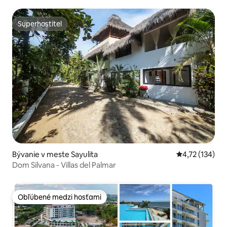
Superhostiteľ
Superhostiteľ
Bývanie v meste Sayulita
Priemerné oho
4,72 (134)
Dom Silvana - Villas del Palmar
Obľúbené medzi hosťami
Obľúbené medzi hosťami