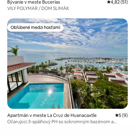
Bývanie v meste Bucerías
Priemerné oh
4,82 (51)
VILY POLYMAR / DOM SLIMÁK
Obľúbené medzi hosťami
Obľúbené medzi hosťami
Apartmán v meste La Cruz de Huanacaxtle
Priemerné
5 (9)
Očarujúci 3-spálňový PH so súkromným bazénom a
výhľadom na oceán