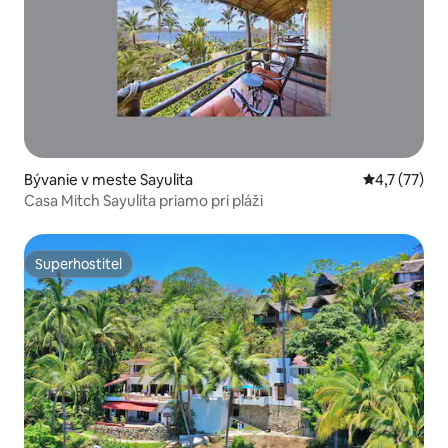
Bývanie v meste Sayulita
Priemerné o
4,7 (77)
Casa Mitch Sayulita priamo pri pláži
Superhostiteľ
Superhostiteľ