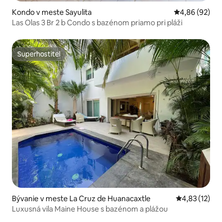
Kondo v meste Sayulita
Priemerné oho
4,86 (92)
Las Olas 3 Br 2 b Condo s bazénom priamo pri pláži
Superhostiteľ
Superhostiteľ
Bývanie v meste La Cruz de Huanacaxtle
Priemerné oh
4,83 (12)
Luxusná vila Maine House s bazénom a plážou