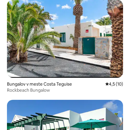
Bungalov v meste Costa Teguise
Priemerné o
4,5 (10)
Rockbeach Bungalow