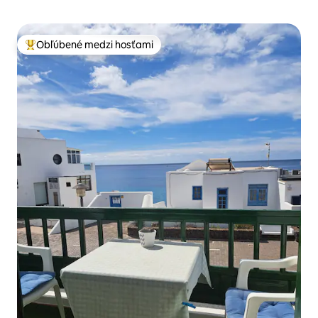
Obľúbené medzi hosťami
Najobľúbenejšie medzi hosťami