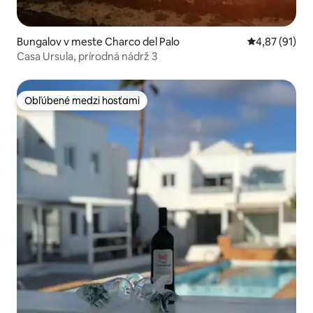
Bungalov v meste Charco del Palo
Priemerné oho
4,87 (91)
Casa Ursula, prírodná nádrž 3
Obľúbené medzi hosťami
Obľúbené medzi hosťami