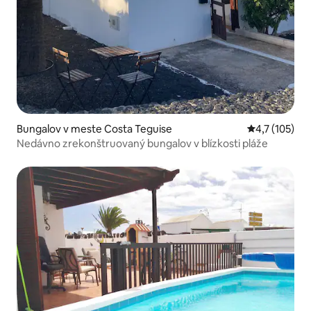
Bungalov v meste Costa Teguise
Priemerné oh
4,7 (105)
Nedávno zrekonštruovaný bungalov v blízkosti pláže