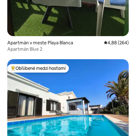
Apartmán v meste Playa Blanca
Priemerné ohod
4,88 (264)
Apartmán Blue 2
Obľúbené medzi hosťami
Najobľúbenejšie medzi hosťami