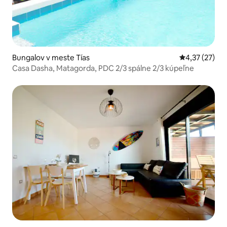
Bungalov v meste Tías
Priemerné oho
4,37 (27)
Casa Dasha, Matagorda, PDC 2/3 spálne 2/3 kúpeľne