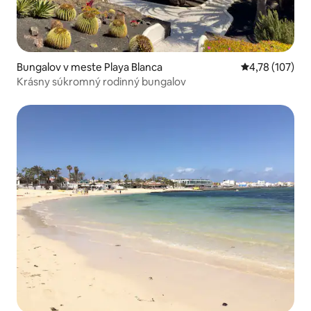
Bungalov v meste Playa Blanca
Priemerné ohod
4,78 (107)
Krásny súkromný rodinný bungalov