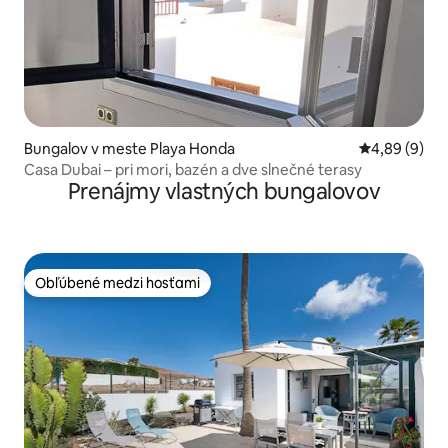
Bungalov v meste Playa Honda
Priemerné oh
4,89 (9)
Casa Dubai – pri mori, bazén a dve slnečné terasy
Prenájmy vlastných bungalovov
Obľúbené medzi hosťami
Obľúbené medzi hosťami