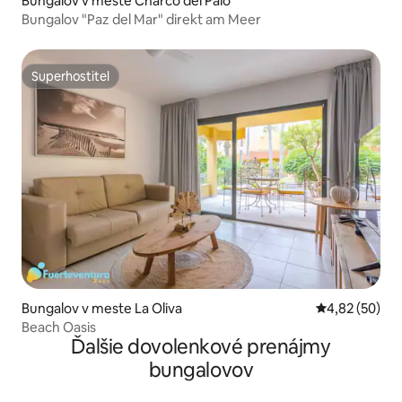
Bungalov v meste Charco del Palo
Bungalov "Paz del Mar" direkt am Meer
Superhostiteľ
Superhostiteľ
Bungalov v meste La Oliva
Priemerné oho
4,82 (50)
Beach Oasis
Ďalšie dovolenkové prenájmy
bungalovov