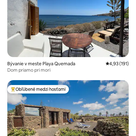
Bývanie v meste Playa Quemada
Priemerné oho
4,93 (191)
Dom priamo pri mori
Obľúbené medzi hosťami
Najobľúbenejšie medzi hosťami