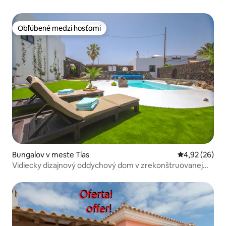
Obľúbené medzi hosťami
Obľúbené medzi hosťami
Bungalov v meste Tías
Priemerné oho
4,92 (26)
Vidiecky dizajnový oddychový dom v zrekonštruovanej
bodege