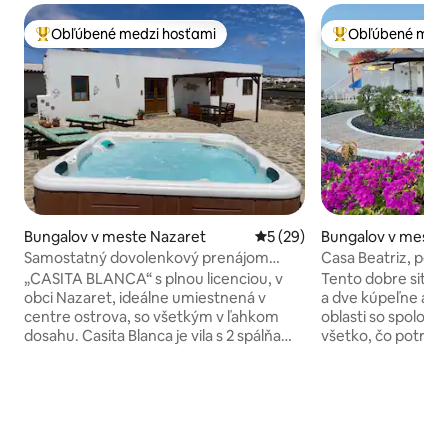
Obľúbené medzi hosťami
Obľúbené medz
Najobľúbenejšie medzi hosťami
Najobľúbenejšie 
Bungalov v meste Nazaret
Priemerné ohodnotenie 5 z 
5 (29)
Bungalov v meste 
ca
Samostatný dovolenkový prenájom
Casa Beatriz, pekn
Casita Blanca
pláže!!
„CASITA BLANCA“ s plnou licenciou, v
Tento dobre situo
obci Nazaret, ideálne umiestnená v
a dve kúpeľne a na
centre ostrova, so všetkým v ľahkom
oblasti so spolo
dosahu. Casita Blanca je vila s 2 spálňami,
všetko, čo potreb
1 kúpeľňou, vírivkou (za príplatok),
nezávislosť (rýchl
veľkou terasou s krásnym výhľadom,
hriankovač, mikrov
BEZPLATNÝM OPTICKÝM WI-FI, britskou
sporák, gril, televí
televíziou na 55-palcovej inteligentnej TV
slnečné lôžka na t
(k dispozícii v rôznych jazykoch) a
Blanca sa nachádz