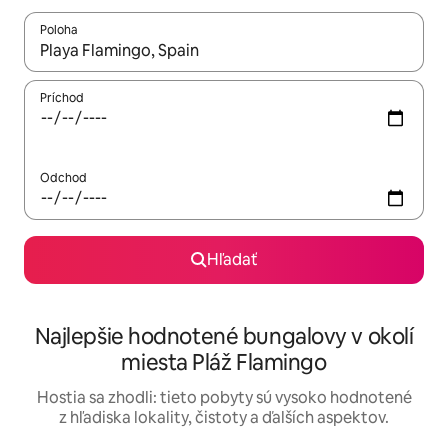
Poloha
Keď budú výsledky k dispozícii, môžete si ich prechádzať pom
Príchod
Odchod
Hľadať
Najlepšie hodnotené bungalovy v okolí
miesta Pláž Flamingo
Hostia sa zhodli: tieto pobyty sú vysoko hodnotené
z hľadiska lokality, čistoty a ďalších aspektov.