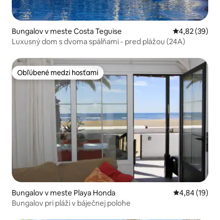
Bungalov v meste Costa Teguise
Priemerné oho
4,82 (39)
Luxusný dom s dvoma spálňami - pred plážou (24A)
Obľúbené medzi hosťami
Obľúbené medzi hosťami
Bungalov v meste Playa Honda
Priemerné oho
4,84 (19)
Bungalov pri pláži v báječnej polohe