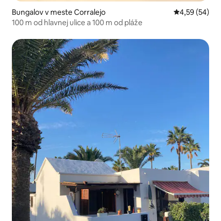
Bungalov v meste Corralejo
Priemerné oho
4,59 (54)
100 m od hlavnej ulice a 100 m od pláže