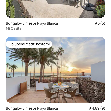
Bungalov v meste Playa Blanca
Priemerné
5 (6)
Mi Casita
Obľúbené medzi hosťami
Obľúbené medzi hosťami
Bungalov v meste Playa Blanca
Priemerné oh
4,89 (9)