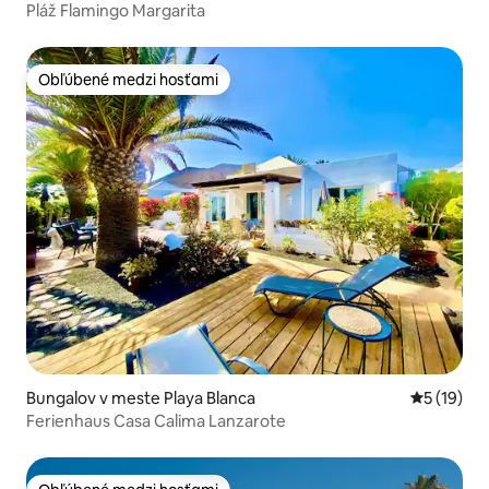
Pláž Flamingo Margarita
Obľúbené medzi hosťami
Obľúbené medzi hosťami
Bungalov v meste Playa Blanca
Priemerné 
5 (19)
Ferienhaus Casa Calima Lanzarote