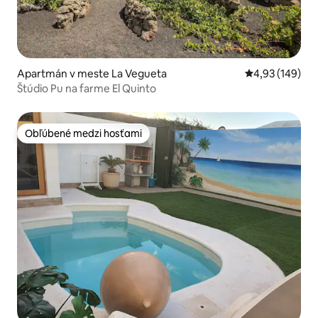
Apartmán v meste La Vegueta
Priemerné ohod
4,93 (149)
Štúdio Pu na farme El Quinto
Obľúbené medzi hosťami
Obľúbené medzi hosťami