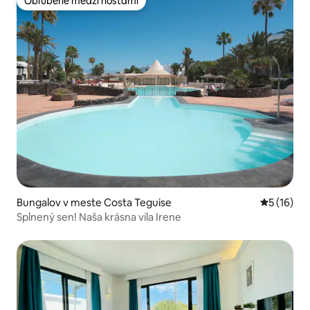
Obľúbené medzi hosťami
Obľúbené medzi hosťami
Bungalov v meste Costa Teguise
Priemerné 
5 (16)
Splnený sen! Naša krásna vila Irene