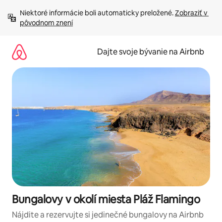
Preskočiť
Niektoré informácie boli automaticky preložené. 
Zobraziť v 
na
pôvodnom znení
obsah.
Dajte svoje bývanie na Airbnb
Bungalovy v okolí miesta Pláž Flamingo
Nájdite a rezervujte si jedinečné bungalovy na Airbnb