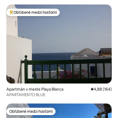
Obľúbené medzi hosťami
Najobľúbenejšie medzi hosťami
Apartmán v meste Playa Blanca
Priemerné ohod
4,88 (164)
APARTAMENTO BLUE
Obľúbené medzi hosťami
Obľúbené medzi hosťami