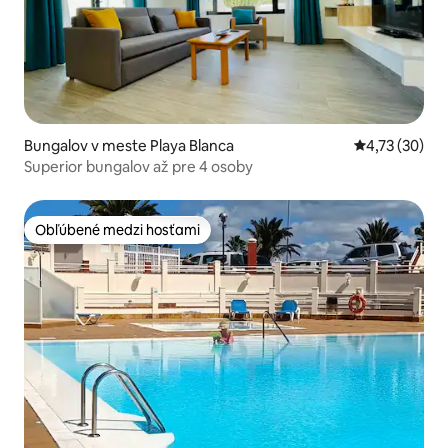
Bungalov v meste Playa Blanca
Priemerné oho
4,73 (30)
Superior bungalov až pre 4 osoby
Obľúbené medzi hosťami
Obľúbené medzi hosťami