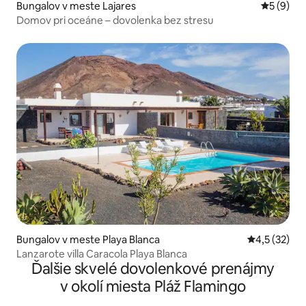
Bungalov v meste Lajares
Priemerné
5 (9)
Domov pri oceáne – dovolenka bez stresu
Bungalov v meste Playa Blanca
Priemerné o
4,5 (32)
Lanzarote villa Caracola Playa Blanca
Ďalšie skvelé dovolenkové prenájmy
v okolí miesta Pláž Flamingo