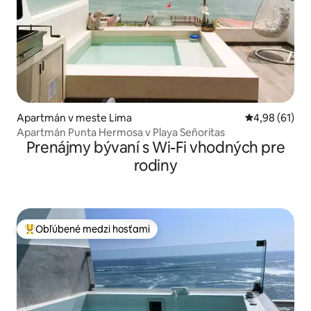
Apartmán v meste Lima
Priemerné oho
4,98 (61)
Apartmán Punta Hermosa v Playa Señoritas
Prenájmy bývaní s Wi-Fi vhodných pre
rodiny
Obľúbené medzi hosťami
Najobľúbenejšie medzi hosťami