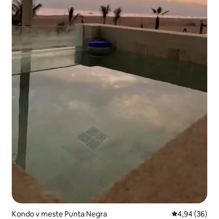
Kondo v meste Punta Negra
Priemerné oho
4,94 (36)