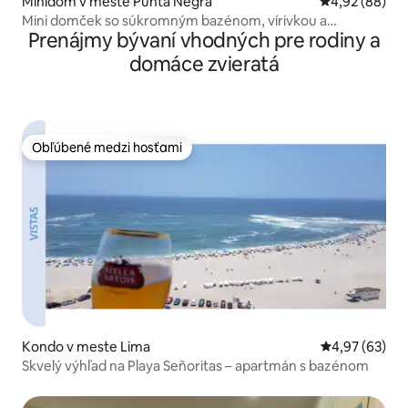
Minidom v meste Punta Negra
Priemerné oho
4,92 (88)
Mini domček so súkromným bazénom, vírivkou a
Prenájmy bývaní vhodných pre rodiny a
Starlinkom
domáce zvieratá
Obľúbené medzi hosťami
Obľúbené medzi hosťami
Kondo v meste Lima
Priemerné oho
4,97 (63)
Skvelý výhľad na Playa Señoritas – apartmán s bazénom