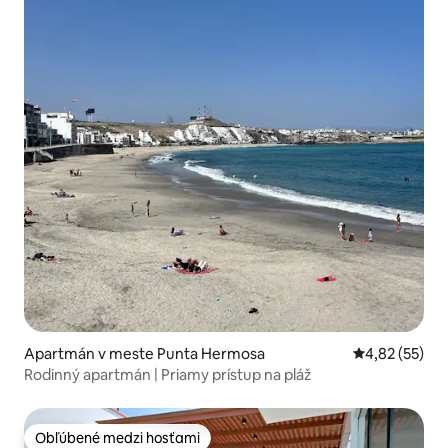
Apartmán v meste Punta Hermosa
Priemerné oho
4,82 (55)
Rodinný apartmán | Priamy prístup na pláž
Obľúbené medzi hosťami
Obľúbené medzi hosťami