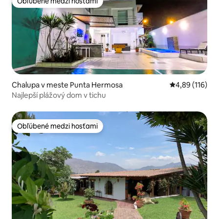
Obľúbené medzi hosťami
Obľúbené medzi hosťami
Chalupa v meste Punta Hermosa
Priemerné ohod
4,89 (116)
Najlepší plážový dom v tichu
Obľúbené medzi hosťami
Obľúbené medzi hosťami