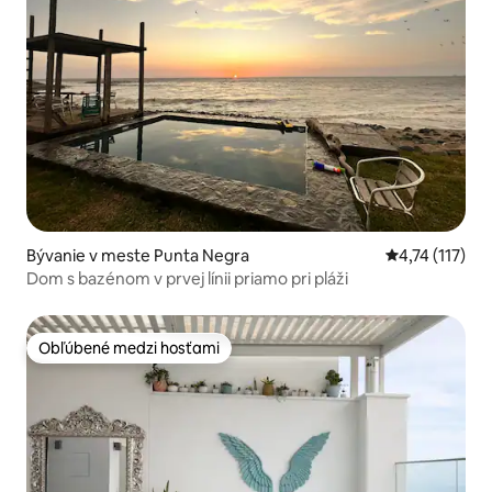
Bývanie v meste Punta Negra
Priemerné oho
4,74 (117)
Dom s bazénom v prvej línii priamo pri pláži
Obľúbené medzi hosťami
Obľúbené medzi hosťami