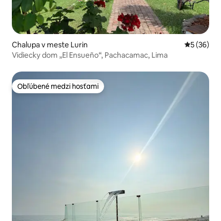
Chalupa v meste Lurin
Priemerné 
5 (36)
Vidiecky dom „El Ensueño“, Pachacamac, Lima
Obľúbené medzi hosťami
Obľúbené medzi hosťami