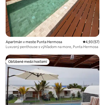
Apartmán v meste Punta Hermosa
Priemerné oho
4,93 (57)
Luxusný penthouse s výhľadom na more, Punta Hermosa
Obľúbené medzi hosťami
Obľúbené medzi hosťami