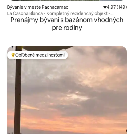
Bývanie v meste Pachacamac
Priemerné ohod
4,97 (149)
La Casona Blanca - Kompletný rezidenčný objekt -
Prenájmy bývaní s bazénom vhodných
Pachacamac
pre rodiny
Obľúbené medzi hosťami
Najobľúbenejšie medzi hosťami