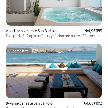
Apartmán v meste San Bartolo
Priemerné oho
4,95 (55)
Dvojpodlažný apartmán s výhľadom na more | Súkromná
vírivka a gril
Superhostiteľ
Superhostiteľ
Bývanie v meste San Bartolo
Priemerné ohod
4,66 (105)