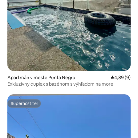
Apartmán v meste Punta Negra
Priemerné oh
4,89 (9)
Exkluzívny duplex s bazénom s výhľadom na more
Superhostiteľ
Superhostiteľ