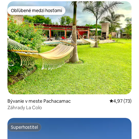
Obľúbené medzi hosťami
Obľúbené medzi hosťami
Bývanie v meste Pachacamac
Priemerné oho
4,97 (73)
Záhrady La Colo
Superhostiteľ
Superhostiteľ