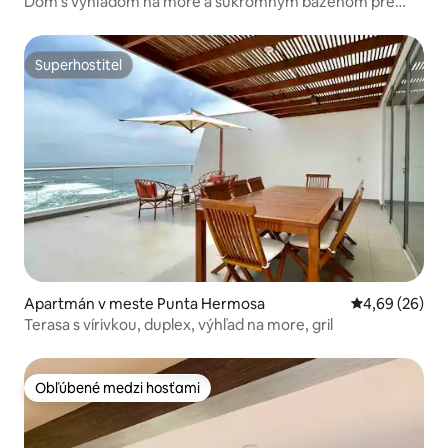
Dom s výhľadom na more a súkromným bazénom pre
rodiny
Superhostiteľ
Superhostiteľ
Apartmán v meste Punta Hermosa
Priemerné oho
4,69 (26)
Terasa s vírivkou, duplex, výhľad na more, gril
Obľúbené medzi hosťami
Obľúbené medzi hosťami