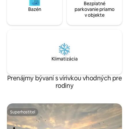
Bezplatné
Bazén
parkovanie priamo
v objekte
Klimatizácia
Prenájmy bývaní s vírivkou vhodných pre
rodiny
Superhostiteľ
Superhostiteľ