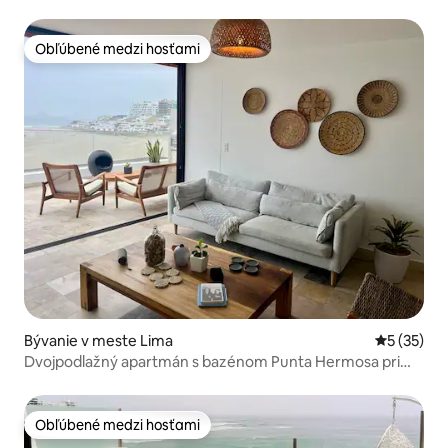
Obľúbené medzi hosťami
Obľúbené medzi hosťami
Bývanie v meste Lima
Priemerné 
5 (35)
Dvojpodlažný apartmán s bazénom Punta Hermosa pri
mori
Obľúbené medzi hosťami
Obľúbené medzi hosťami