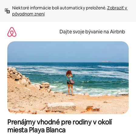
Preskočiť
Niektoré informácie boli automaticky preložené. 
Zobraziť v 
na
pôvodnom znení
obsah.
Dajte svoje bývanie na Airbnb
Prenájmy vhodné pre rodiny v okolí
miesta Playa Blanca