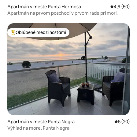
Apartmán v meste Punta Hermosa
Priemerné oh
4,9 (50)
Apartmán na prvom poschodí v prvom rade pri mori.
Obľúbené medzi hosťami
Najobľúbenejšie medzi hosťami
Apartmán v meste Punta Negra
Priemerné 
5 (20)
Výhľad na more, Punta Negra