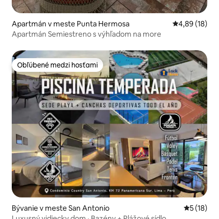
Apartmán v meste Punta Hermosa
Priemerné oho
4,89 (18)
Apartmán Semiestreno s výhľadom na more
Obľúbené medzi hosťami
Obľúbené medzi hosťami
Bývanie v meste San Antonio
Priemerné 
5 (18)
Luxusný vidiecky dom · Bazény + Plážové sídlo