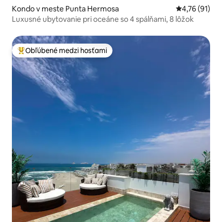
Kondo v meste Punta Hermosa
Priemerné oh
4,76 (91)
Luxusné ubytovanie pri oceáne so 4 spálňami, 8 lôžok
Obľúbené medzi hosťami
Najobľúbenejšie medzi hosťami