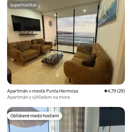
Superhostiteľ
Superhostiteľ
Apartmán v meste Punta Hermosa
Priemerné oho
4,79 (29)
Apartmán s výhľadom na more
Obľúbené medzi hosťami
Obľúbené medzi hosťami