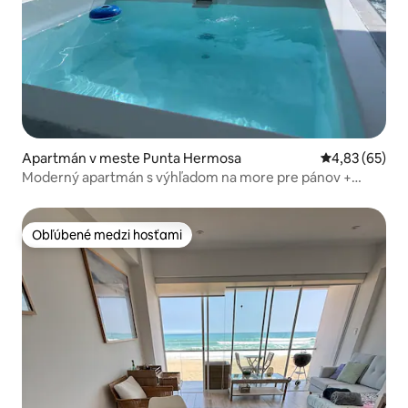
Apartmán v meste Punta Hermosa
Priemerné oho
4,83 (65)
Moderný apartmán s výhľadom na more pre pánov +
bazén
Obľúbené medzi hosťami
Obľúbené medzi hosťami