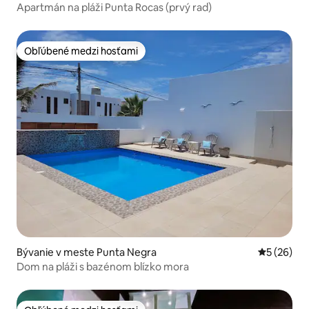
Apartmán na pláži Punta Rocas (prvý rad)
Obľúbené medzi hosťami
Obľúbené medzi hosťami
Bývanie v meste Punta Negra
Priemerné 
5 (26)
Dom na pláži s bazénom blízko mora