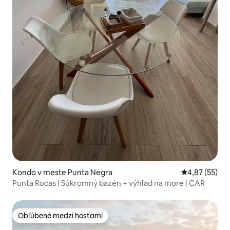
Kondo v meste Punta Negra
Priemerné oho
4,87 (55)
Punta Rocas | Súkromný bazén + výhľad na more | CAR
Obľúbené medzi hosťami
Obľúbené medzi hosťami