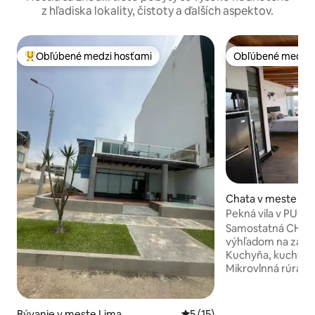
z hľadiska lokality, čistoty a ďalších aspektov.
Obľúbené medzi hosťami
Obľúbené medzi 
Najobľúbenejšie medzi hosťami
Obľúbené medzi 
Chata v meste Pu
Pekná vila v PUC
Samostatná CHAT
výhľadom na záliv
Kuchyňa, kuchyňa a riad C
Mikrovlnná rúra/el
Mixér/prístroj na 
ryžu Rýchlovarná 
kávovar Jedálenská súpra
Bývanie v meste Lima
Priemerné ohodnotenie 5 z 
5 (15)