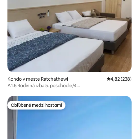
Kondo v meste Ratchathewi
Priemerné ohod
4,82 (238)
A1.5 Rodinná izba 5. poschodie/4
hostia@Pratunam,PlatinumMall
Obľúbené medzi hosťami
Obľúbené medzi hosťami