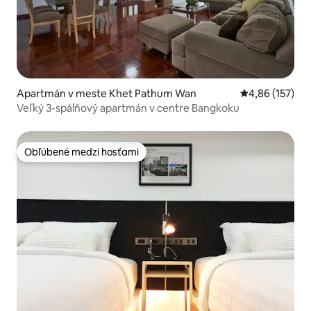
Apartmán v meste Khet Pathum Wan
Priemerné ohod
4,86 (157)
Veľký 3-spálňový apartmán v centre Bangkoku
Obľúbené medzi hosťami
Obľúbené medzi hosťami