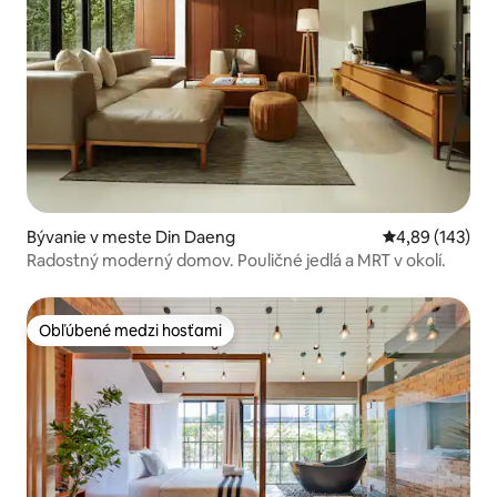
Bývanie v meste Din Daeng
Priemerné ohod
4,89 (143)
Radostný moderný domov. Pouličné jedlá a MRT v okolí.
Obľúbené medzi hosťami
Obľúbené medzi hosťami