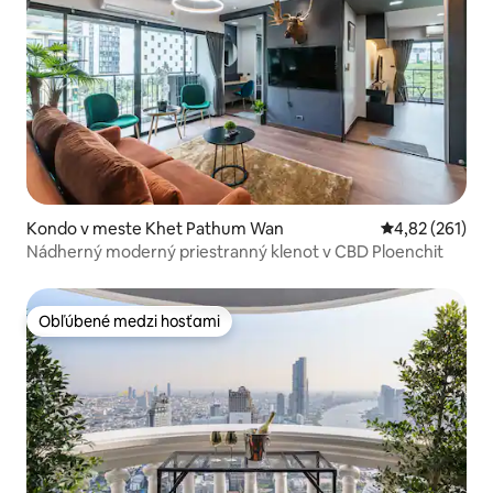
Kondo v meste Khet Pathum Wan
Priemerné ohod
4,82 (261)
Nádherný moderný priestranný klenot v CBD Ploenchit
Obľúbené medzi hosťami
Obľúbené medzi hosťami