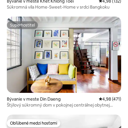
Bývanie v meste Khet Khlong Toei
Priemerné ohod
4,98 (132)
Súkromná vila Home-Sweet-Home v srdci Bangkoku
Superhostiteľ
Superhostiteľ
Bývanie v meste Din Daeng
Priemerné ohod
4,98 (471)
Štýlový súkromný dom v pokojnej centrálnej obytnej
oblasti
Obľúbené medzi hosťami
Obľúbené medzi hosťami