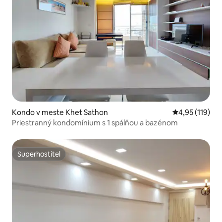
Kondo v meste Khet Sathon
Priemerné oho
4,95 (119)
Priestranný kondomínium s 1 spálňou a bazénom
Superhostiteľ
Superhostiteľ