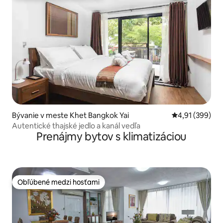
Bývanie v meste Khet Bangkok Yai
Priemerné ohod
4,91 (399)
Autentické thajské jedlo a kanál vedľa
Prenájmy bytov s klimatizáciou
Obľúbené medzi hosťami
Obľúbené medzi hosťami