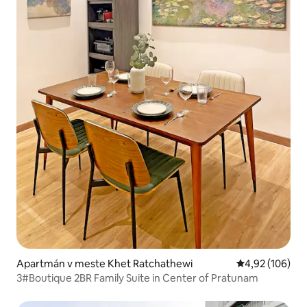
Apartmán v meste Khet Ratchathewi
Priemerné ohod
4,92 (106)
3#Boutique 2BR Family Suite in Center of Pratunam