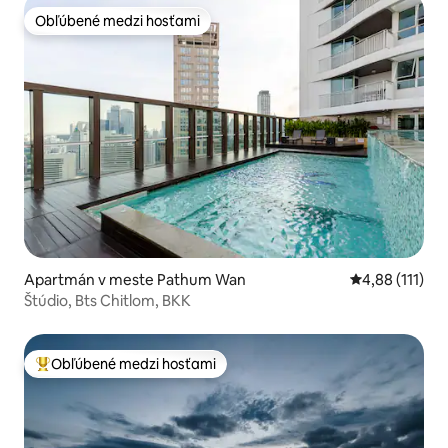
Obľúbené medzi hosťami
Obľúbené medzi hosťami
Apartmán v meste Pathum Wan
Priemerné oho
4,88 (111)
Štúdio, Bts Chitlom, BKK
Obľúbené medzi hosťami
Najobľúbenejšie medzi hosťami