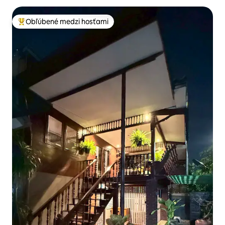
Obľúbené medzi hosťami
Najobľúbenejšie medzi hosťami