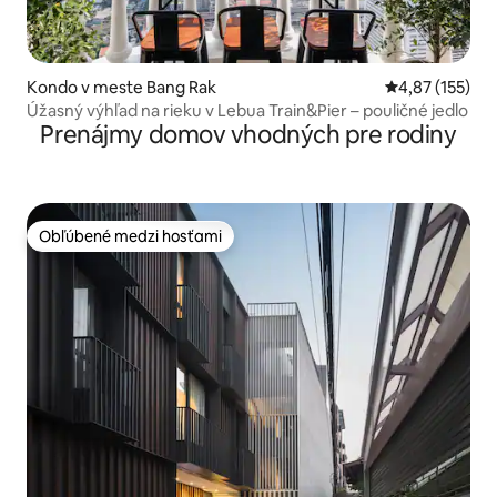
Kondo v meste Bang Rak
Priemerné ohod
4,87 (155)
Úžasný výhľad na rieku v Lebua Train&Pier – pouličné jedlo
Prenájmy domov vhodných pre rodiny
Obľúbené medzi hosťami
Obľúbené medzi hosťami