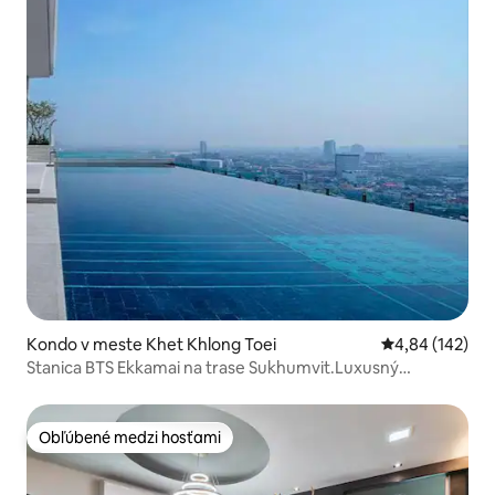
Kondo v meste Khet Khlong Toei
Priemerné ohod
4,84 (142)
Stanica BTS Ekkamai na trase Sukhumvit.Luxusný
apartmán / 32-poschodový nekonečný bazén / veľké
nákupné centrum a supermarket / Pattaya East Bus
Station +4
Obľúbené medzi hosťami
Obľúbené medzi hosťami