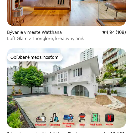
Bývanie v meste Watthana
Priemerné ohod
4,94 (108)
Loft Glam v Thonglore, kreatívny únik
Obľúbené medzi hosťami
Obľúbené medzi hosťami