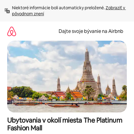
Preskočiť
Niektoré informácie boli automaticky preložené. 
Zobraziť v 
na
pôvodnom znení
obsah.
Dajte svoje bývanie na Airbnb
Ubytovania v okolí miesta The Platinum
Fashion Mall