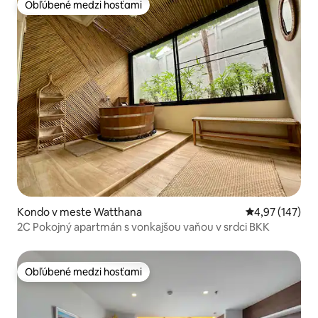
Obľúbené medzi hosťami
Obľúbené medzi hosťami
Kondo v meste Watthana
Priemerné ohod
4,97 (147)
2C Pokojný apartmán s vonkajšou vaňou v srdci BKK
Obľúbené medzi hosťami
Obľúbené medzi hosťami