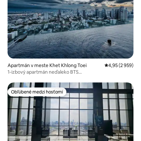
Apartmán v meste Khet Khlong Toei
Priemerné ohodno
4,95 (2 959)
1-izbový apartmán neďaleko BTS
Ekamai/Thonglor·Strešný nekonečný bazén
Obľúbené medzi hosťami
Obľúbené medzi hosťami