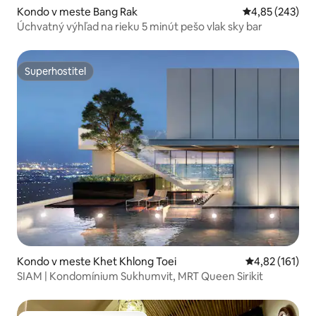
Kondo v meste Bang Rak
Priemerné ohod
4,85 (243)
Úchvatný výhľad na rieku 5 minút pešo vlak sky bar
Superhostiteľ
Superhostiteľ
Kondo v meste Khet Khlong Toei
Priemerné oho
4,82 (161)
SIAM | Kondomínium Sukhumvit, MRT Queen Sirikit