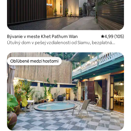
Bývanie v meste Khet Pathum Wan
Priemerné ohod
4,99 (105)
Útulný dom v pešej vzdialenosti od Siamu, bezplatná
doprava na letisko
Obľúbené medzi hosťami
Obľúbené medzi hosťami