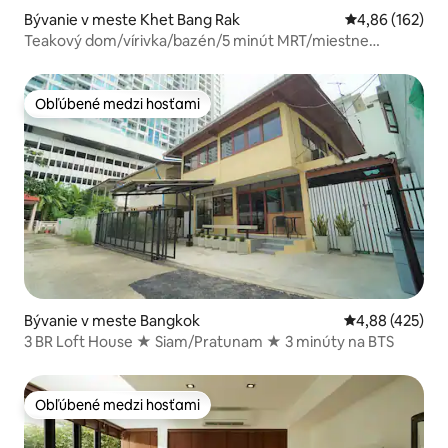
Bývanie v meste Khet Bang Rak
Priemerné ohod
4,86 (162)
Teakový dom/vírivka/bazén/5 minút MRT/miestne
starožitnosti/
Obľúbené medzi hosťami
Obľúbené medzi hosťami
Bývanie v meste Bangkok
Priemerné ohod
4,88 (425)
3 BR Loft House ★ Siam/Pratunam ★ 3 minúty na BTS
Obľúbené medzi hosťami
Obľúbené medzi hosťami