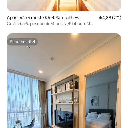
Apartmán v meste Khet Ratchathewi
Priemerné ohod
4,88 (271)
Celá izba 6. poschodie/4 hostia/PlatinumMall
Superhostiteľ
Superhostiteľ