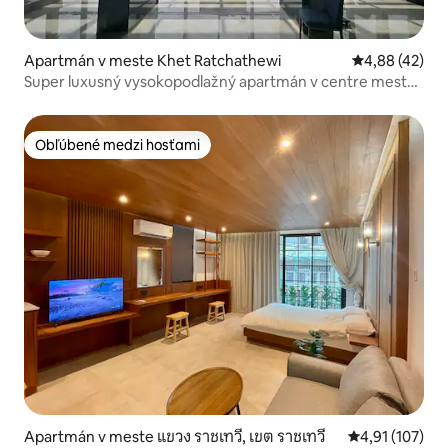
Apartmán v meste Khet Ratchathewi
Priemerné oho
4,88 (42)
Super luxusný vysokopodlažný apartmán v centre mesta
+ stredisko s bazénom + Siamské námestie + štvorstranný
Budha + nákupné centrum Central + skvelá poloha super
luxusný
Obľúbené medzi hosťami
Obľúbené medzi hosťami
Apartmán v meste แขวง ราชเทวี, เขต ราชเทวี
Priemerné oho
4,91 (107)