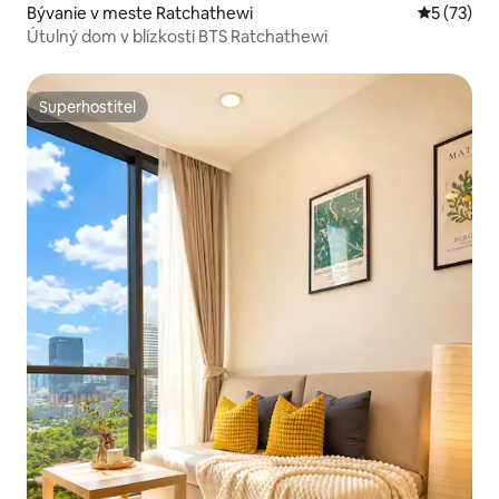
Bývanie v meste Ratchathewi
Priemerné 
5 (73)
Útulný dom v blízkosti BTS Ratchathewi
Superhostiteľ
Superhostiteľ