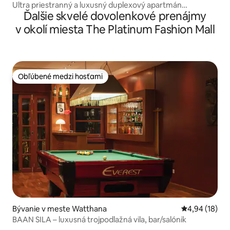
Ultra priestranný a luxusný duplexový apartmán
Ďalšie skvelé dovolenkové prenájmy
@CentralBKK
v okolí miesta The Platinum Fashion Mall
Obľúbené medzi hosťami
Obľúbené medzi hosťami
Bývanie v meste Watthana
Priemerné oho
4,94 (18)
BAAN SILA – luxusná trojpodlažná vila, bar/salónik