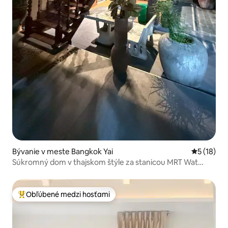
Bývanie v meste Bangkok Yai
Priemerné 
5 (18)
Súkromný dom v thajskom štýle za stanicou MRT Wat
Arun
Obľúbené medzi hosťami
Najobľúbenejšie medzi hosťami