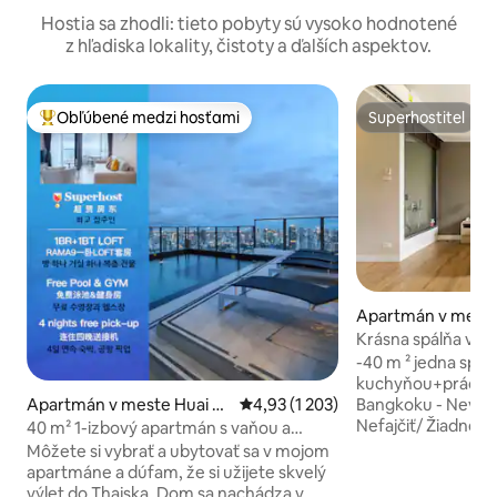
Hostia sa zhodli: tieto pobyty sú vysoko hodnotené
z hľadiska lokality, čistoty a ďalších aspektov.
Obľúbené medzi hosťami
Superhostiteľ
Najobľúbenejšie medzi hosťami
Superhostiteľ
Apartmán v mest
lyothin road Phaya
Krásna spálňa v blí
-40 m ² jedna spál
kuchyňou+práčkou
Apartmán v meste Huai K
Priemerné ohodnotenie 4,93 z 5, 
4,93 (1 203)
Bangkoku - Nevhodné pre dieťa -
hwang
Nefajčiť/ Žiadne k
40 m² 1-izbový apartmán s vaňou a
Sanampao, exit#3 
balkónom LOFT-D4/pre 3 osoby/strešný
Môžete si vybrať a ubytovať sa v mojom
Obývacia izba s p
bazén/blízko RCA/blízko nočného
apartmáne a dúfam, že si užijete skvelý
kúpeľňou so sprc
trhu/blízko Tonglor
výlet do Thajska. Dom sa nachádza v