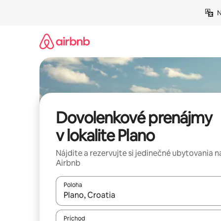
Preskočiť
N
na
obsah.
Dovolenkové prenájmy
v lokalite Plano
Nájdite a rezervujte si jedinečné ubytovania n
Airbnb
Poloha
Keď budú výsledky k dispozícii, môžete si ich p
Príchod