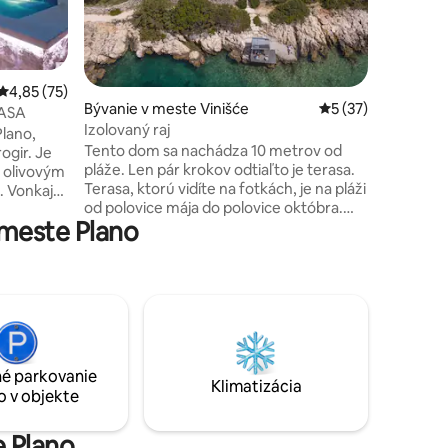
apartmán
premysle
poskytova
Hostia si
otení: 30
kúpeľ v b
Priemerné ohodnotenie 4,85 z 5, počet hodnotení: 75
4,85 (75)
Bývanie v meste Vinišće
Priemerné ohodnot
5 (37)
terase al
 CASA
vybavenia. Villa Amare sa nac
Izolovaný raj
lano,
prvotried
Tento dom sa nachádza 10 metrov od
ogir. Je
početnýc
pláže. Len pár krokov odtiaľto je terasa.
 olivovým
očarujúc
Terasa, ktorú vidíte na fotkách, je na pláži
 Vonkajší
od polovice mája do polovice októbra.
yhrievaným
meste Plano
Auto je zaparkované 60 metrov odtiaľ,
vpredu nie je žiadna premávka, a ak
volenky.
chcete nájsť dom na skutočnú
bou olív a
dovolenku, toto je on! Má dve poschodia.
ej
Prízemie s veľkou terasou a horným
húťky
poschodím s kuchyňou, 2 spálňami,
Kaštela a
obývacou izbou a druhou kúpeľňou.
môžete
Jedna kúpeľňa je na prízemí. Je ideálny
é parkovanie
pre 4 ľudí, ale môžeme ubytovať 5 osôb.
Klimatizácia
o v objekte
e Plano