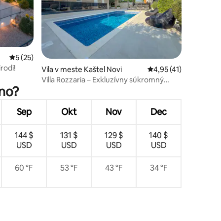
Priemerné ohodnotenie 5 z 5, počet hodnotení: 25
5 (25)
rodi!
notení: 15
Vila v meste Kaštel Novi
Priemerné ohodnoteni
4,95 (41)
Villa Rozzaria – Exkluzívny súkromný
ano?
pozemok pri mori
Sep
Okt
Nov
Dec
144 $
131 $
129 $
140 $
USD
USD
USD
USD
60 °F
53 °F
43 °F
34 °F