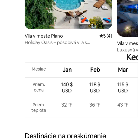
Vila v meste Plano
Priemerné ohodnot
5 (4)
Holiday Oasis – pôsobivá vila s
Vila v me
vyhrievaným bazénom
Luxusná vi
Ked
posilňovň
Mesiac
Jan
Feb
Mar
140 $
118 $
115 $
Priem.
cena
USD
USD
USD
32 °F
36 °F
43 °F
Priem.
teplota
Destinácie na preskúmanie