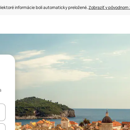
iektoré informácie boli automaticky preložené. 
Zobraziť v pôvodnom 
a
rechádzať pomocou klávesov so šípkami nahor a nadol alebo ich pres