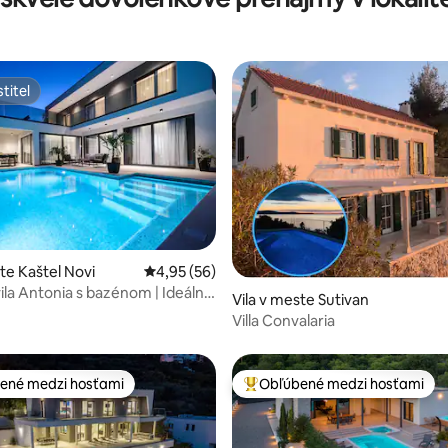
titeľ
titeľ
te Kaštel Novi
Priemerné ohodnotenie 4,95 z 5, počet hodn
4,95 (56)
ila Antonia s bazénom | Ideálne
enie 5 z 5, počet hodnotení: 9
Vila v meste Sutivan
y
Villa Convalaria
ené medzi hosťami
Obľúbené medzi hosťami
enejšie medzi hosťami
Najobľúbenejšie medzi hosťami