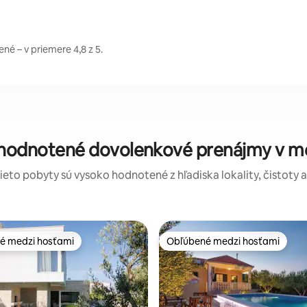
é – v priemere 4,8 z 5.
 hodnotené dovolenkové prenájmy v m
tieto pobyty sú vysoko hodnotené z hľadiska lokality, čistoty 
é medzi hosťami
Obľúbené medzi hosťami
é medzi hosťami
Obľúbené medzi hosťami