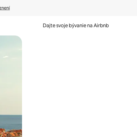
znení
Dajte svoje bývanie na Airbnb
kúmať pomocou dotykových gest či potiahnutia prstom.