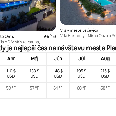
enie 5 z 5, počet hodnotení: 4
Vila v meste Lećevica
Villa Harmony - Mirna Oaza a Pri
ste Omiš
Priemerné ohodnotenie 5 z 5, počet hod
5 (15)
la ADA; vírivka, sauna,
y je najlepší čas na návštevu mesta Pl
a, bazén
Apr
Máj
Jún
Júl
Aug
110 $
133 $
148 $
195 $
215 $
USD
USD
USD
USD
USD
50 °F
57 °F
64 °F
68 °F
68 °F