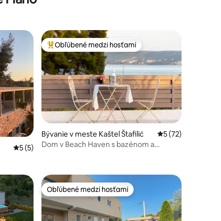
Obľúbené medzi hosťami
Najobľúbenejšie medzi hosťami
otení: 56
Bývanie v meste Kaštel Štafilić
Priemerné ohodnot
5 (72)
Dom v Beach Haven s bazénom a
Priemerné ohodnotenie 5 z 5, počet hodnotení: 5
5 (5)
vírivkou
Obľúbené medzi hosťami
Obľúbené medzi hosťami