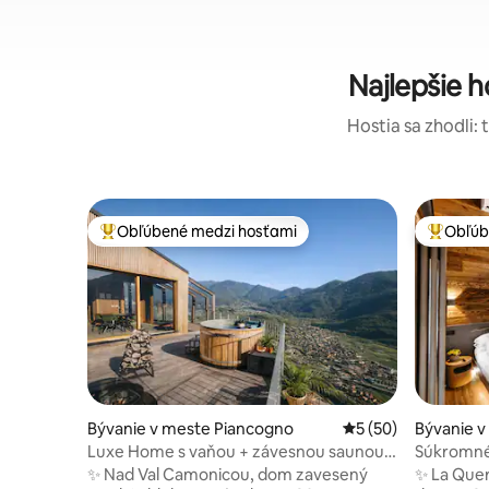
Najlepšie 
Hostia sa zhodli: 
Obľúbené medzi hosťami
Obľúb
Najobľúbenejšie medzi hosťami
Najobľúb
Bývanie v meste Piancogno
Priemerné ohodnote
5 (50)
Bývanie v
Luxe Home s vaňou + závesnou saunou v
Súkromné 
horách
výhľadom
✨ Nad Val Camonicou, dom zavesený
✨ La Querc