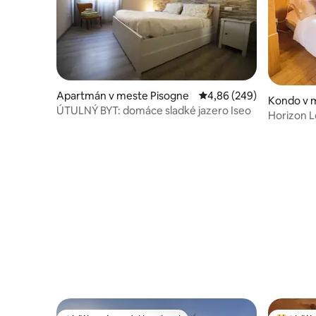
Apartmán v meste Pisogne
Priemerné ohodnotenie 
4,86 (249)
Kondo v 
ÚTULNÝ BYT: domáce sladké jazero Iseo
Horizon L
apartmán 