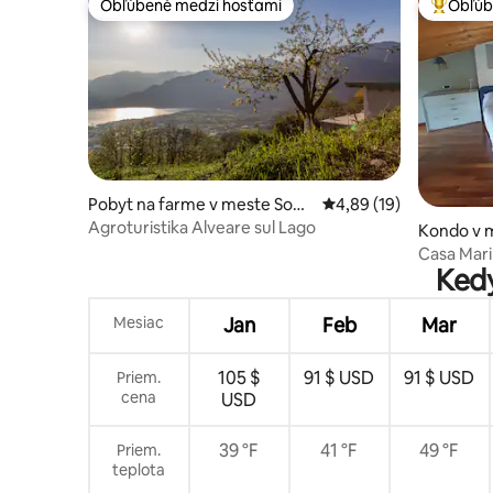
Obľúbené medzi hosťami
Obľúb
Obľúbené medzi hosťami
Najobľúb
Pobyt na farme v meste Sonv
Priemerné ohodnotenie
4,89 (19)
ico
Agroturistika Alveare sul Lago
Kondo v 
Casa Mari
Kedy
Mesiac
Jan
Feb
Mar
105 $
91 $ USD
91 $ USD
Priem.
cena
USD
39 °F
41 °F
49 °F
Priem.
teplota