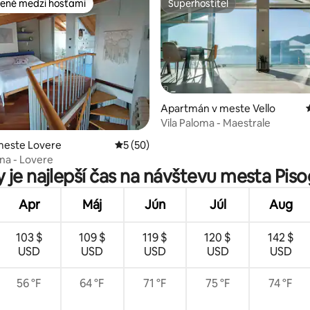
ené medzi hosťami
Superhostiteľ
enejšie medzi hosťami
Superhostiteľ
Apartmán v meste Vello
Vila Paloma - Maestrale
 4,89 z 5, počet hodnotení: 19
meste Lovere
Priemerné ohodnotenie 5 z 5, počet hodn
5 (50)
na - Lovere
 je najlepší čas na návštevu mesta Pis
Apr
Máj
Jún
Júl
Aug
103 $
109 $
119 $
120 $
142 $
USD
USD
USD
USD
USD
56 °F
64 °F
71 °F
75 °F
74 °F