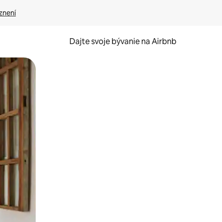
znení
Dajte svoje bývanie na Airbnb
kúmať pomocou dotykových gest či potiahnutia prstom.