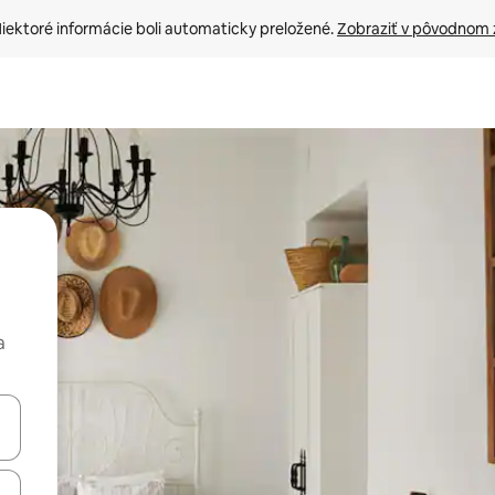
iektoré informácie boli automaticky preložené. 
Zobraziť v pôvodnom 
a
rechádzať pomocou klávesov so šípkami nahor a nadol alebo ich pres