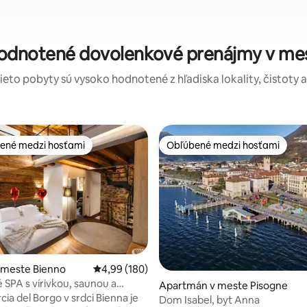
hodnotené dovolenkové prenájmy v me
tieto pobyty sú vysoko hodnotené z hľadiska lokality, čistoty 
ené medzi hosťami
Obľúbené medzi hosťami
enejšie medzi hosťami
Obľúbené medzi hosťami
nie 5 z 5, počet hodnotení: 50
 meste Bienno
Priemerné ohodnotenie 4,99 z 5, počet hodno
4,99 (180)
SPA s vírivkou, saunou a
Apartmán v meste Pisogne
 na Alpy Luxury Home
ia del Borgo v srdci Bienna je
Dom Isabel, byt Anna