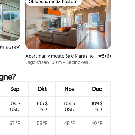
Obľúbené medzi hosťami
Obľúbené medzi hosťami
Priemerné ohodnotenie 4,86 z 5, počet hodnotení: 99
4,86 (99)
Apartmán v meste Sale Marasino
Priemerné ohodno
5 (6)
Lago d'Iseo 100 m – SebinoPeak
otení: 50
ogne?
Sep
Okt
Nov
Dec
104 $
105 $
104 $
109 $
USD
USD
USD
USD
67 °F
58 °F
48 °F
40 °F