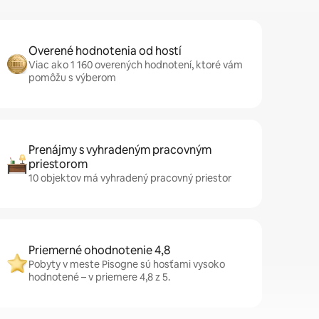
Overené hodnotenia od hostí
Viac ako 1 160 overených hodnotení, ktoré vám
pomôžu s výberom
Prenájmy s vyhradeným pracovným
priestorom
10 objektov má vyhradený pracovný priestor
Priemerné ohodnotenie 4,8
Pobyty v meste Pisogne sú hosťami vysoko
hodnotené – v priemere 4,8 z 5.