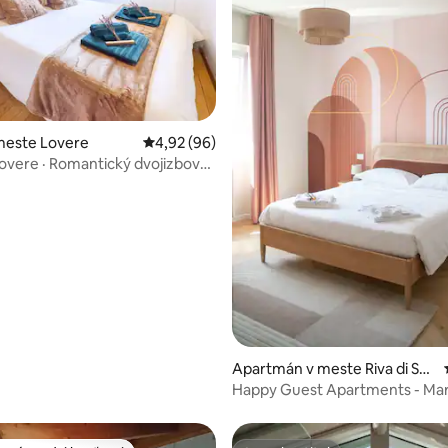
4,86 z 5, počet hodnotení: 249
meste Lovere
Priemerné ohodnotenie 4,92 z 5, počet hodn
4,92 (96)
overe · Romantický dvojizbový
s výhľadom na jazero
Apartmán v meste Riva di Sol
to
Happy Guest Apartments - Mar
Apartment