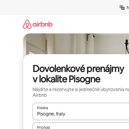
Preskočiť
N
na
obsah.
Dovolenkové prenájmy
v lokalite Pisogne
Nájdite a rezervujte si jedinečné ubytovania n
Airbnb
Poloha
Keď budú výsledky k dispozícii, môžete si ich p
Príchod