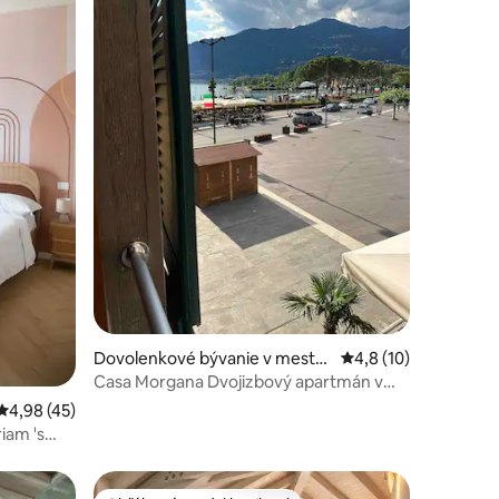
otení: 96
Dovolenkové bývanie v meste
Priemerné ohodnoten
4,8 (10)
Pisogne
Casa Morgana Dvojizbový apartmán v
centre s výhľadom na jazero
Priemerné ohodnotenie 4,98 z 5, počet hodnotení: 45
4,98 (45)
iam 's