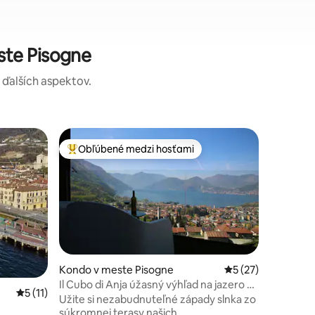
ste Pisogne
a ďalších aspektov.
Apartmán
Obľúbené medzi hosťami
Superho
Najobľúbenejšie medzi hosťami
Superho
Dom slnk
Vychutnaj
tomto pr
od jazera
Pisogne, 
večere a
rodiny s
vodu nášh
vychutnať
Kondo v meste Pisogne
Priemerné ohodnot
5 (27)
tení: 180
veľa príl
Il Cubo di Anja úžasný výhľad na jazero z
Priemerné ohodnotenie 5 z 5, počet hodnotení: 11
5 (11)
Casa del 
terasy
Užite si nezabudnuteľné západy slnka zo
svojimi 
súkromnej terasy našich