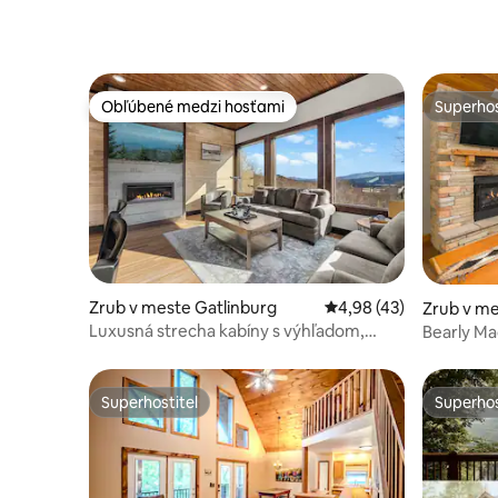
Obľúbené medzi hosťami
Superhos
Obľúbené medzi hosťami
Superhos
Zrub v meste Gatlinburg
Priemerné ohodnotenie
4,98 (43)
Zrub v me
Luxusná strecha kabíny s výhľadom,
Bearly Ma
saunou a vírivkou!
Superhostiteľ
Superhos
Superhostiteľ
Superhos