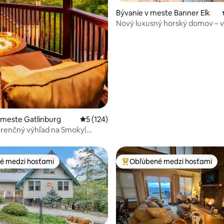
 4,96 z 5, počet hodnotení: 47
Bývanie v meste Banner Elk
Nový luxusný horský domov – ví
výhľad na 100 míľ
 meste Gatlinburg
Priemerné ohodnotenie 5 z 5, počet hodn
5 (124)
renčný výhľad na Smoky|
Herná miestnosť| Ohniská
é medzi hosťami
Obľúbené medzi hosťami
é medzi hosťami
Najobľúbenejšie medzi hosťami