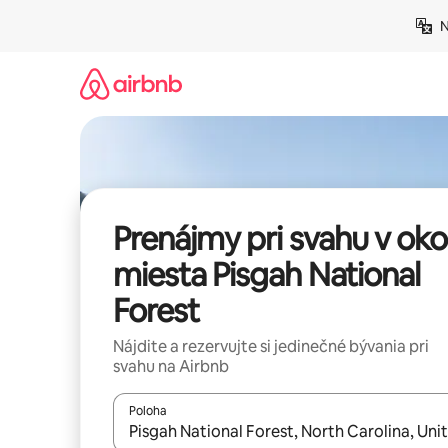
Preskočiť
N
na
obsah.
Prenájmy pri svahu v okol
miesta Pisgah National
Forest
Nájdite a rezervujte si jedinečné bývania pri
svahu na Airbnb
Poloha
Keď budú výsledky k dispozícii, môžete si ich p