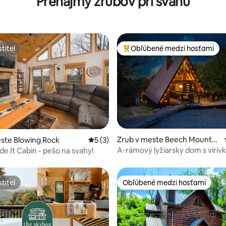
Prenájmy zrubov pri svahu
titeľ
Obľúbené medzi hosťami
titeľ
Najobľúbenejšie medzi hosťami
 4,98 z 5, počet hodnotení: 43
Zrub v meste Beech Mountai
ste Blowing Rock
Priemerné ohodnotenie 5 z 5, počet ho
5 (3)
n
A-rámový lyžiarsky dom s víriv
de It Cabin - pešo na svahy!
herňou, pešo do mesta
titeľ
Obľúbené medzi hosťami
titeľ
Obľúbené medzi hosťami