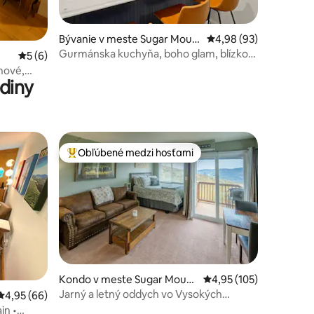
otení: 68
Bývanie v meste Sugar Moun
Priemerné ohodnotenie
4,98 (93)
tain
Gurmánska kuchyňa, boho glam, blízko
Priemerné ohodnotenie 5 z 5, počet hodnotení: 6
5 (6)
letnej zábavy!
nové,
diny
Obľúbené medzi hosťami
Najobľúbenejšie medzi hosťami
Kondo v meste Sugar Mount
Priemerné ohodnotenie
4,95 (105)
ain
Jarný a letný oddych vo Vysokých
Priemerné ohodnotenie 4,95 z 5, počet hodnotení: 66
4,95 (66)
Tatrách
in •