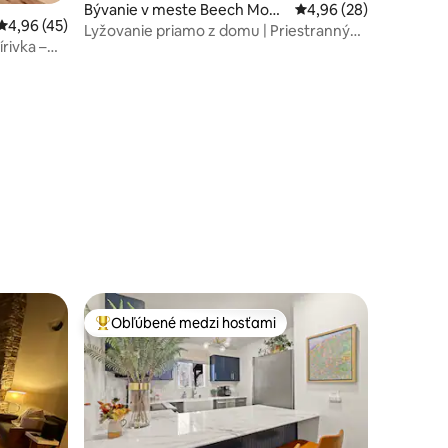
Bývanie v meste Beech Moun
Priemerné ohodnotenie
4,96 (28)
Priemerné ohodnotenie 4,96 z 5, počet hodnotení: 45
4,96 (45)
tain
Lyžovanie priamo z domu | Priestranný
rivka –
okrúhly dom | Útulný
otení: 124
Obľúbené medzi hosťami
Najobľúbenejšie medzi hosťami