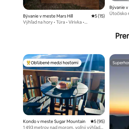
Bývanie 
ntain
Útočisko 
Bývanie v meste Mars Hill
Priemerné ohodnote
5 (15)
priamo z 
Výhľad na hory • Túra • Vírivka •
vírivkou
~30 minút do Asheville
Pre
Obľúbené medzi hosťami
Superhos
Najobľúbenejšie medzi hosťami
Superhos
Kondo v meste Sugar Mountain
Priemerné ohodnote
5 (95)
1 493 metrov nad morom, voľný výhľad