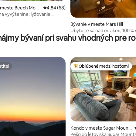
v meste Beech Mou
Priemerné ohodnotenie 4,84 z 5, počet hodn
4,84 (68)
na vyvýšenine: lyžovanie
nie 5 z 5, počet hodnotení: 15
domu v Beech Mountain s
Bývanie v meste Mars Hill
Ubytujte sa nad mrakmi, 100 % 
nájmy bývaní pri svahu vhodných pre ro
5 minút od Hatley Pt
titeľ
Obľúbené medzi hosťami
titeľ
Najobľúbenejšie medzi hosťami
Kondo v meste Sugar Mount
nie 5 z 5, počet hodnotení: 95
ain
Pešo do letoviska Sugar Mounta