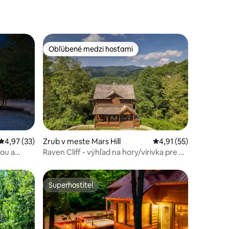
Obľúbené medzi hosťami
Obľúbené medzi hosťami
Priemerné ohodnotenie 4,97 z 5, počet hodnotení: 33
4,97 (33)
Zrub v meste Mars Hill
Priemerné ohodnoteni
4,91 (55)
dnotení: 3
kou a
Raven Cliff - výhľad na hory/vírivka pre 7
osôb
Superhostiteľ
Superhostiteľ