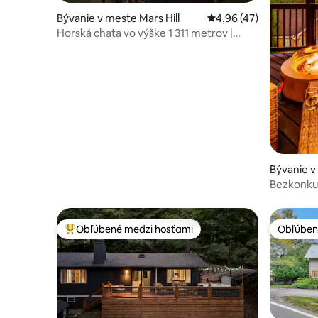
Bývanie v meste Mars Hill
Priemerné ohodnotenie
4,96 (47)
Horská chata vo výške 1 311 metrov |
Sauna a výhľad
Bývanie v
Bezkonku
Vírivka| 
Obľúbené medzi hosťami
Obľúben
Najobľúbenejšie medzi hosťami
Obľúben