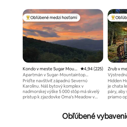
Obľúbené medzi hosťami
Obľúb
Najobľúbenejšie medzi hosťami
Najobľúb
Kondo v meste Sugar Moun
Priemerné ohodnotenie 
4,94 (225)
Zrub v m
tain
in
Apartmán v Sugar-Mountaintop
Výstredná 
Breezes.
dospelýc
Príďte navštíviť západnú Severnú
Hidden H
Karolínu. Náš bytový komplex v
je chata 
nadmorskej výške 5 000 stôp má skvelý
páry, aby 
prístup k zjazdovke Oma's Meadow v
priamo op
lyžiarskom stredisku Sugar Mountain a k
Beech Mou
neďalekým reštauráciám. Sme tiež blízko
lyžovania, 
štátneho parku Grandfather Mountain.
golfu, piv
Obľúbené vybavenie 
Naša efektívna jednotka je vybavená
miestnych
manželskou posteľou, rozkladacou
svojej súk