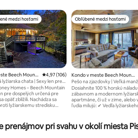
ené medzi hosťami
Obľúbené medzi hosťami
enejšie medzi hosťami
Obľúbené medzi hosťami
4,94 z 5, počet hodnotení: 225
este Beech Mounta
Priemerné ohodnotenie 4,97 z 5, počet hodno
4,97 (106)
Kondo v meste Beech Mounta
in
lyžiarska chata | Sexy len pre
Pešo na zjazdovky | Veľká manž
h | Tematické BDSM
posteľ + útulný kozub
oney Homes – Beech Mountain
Dosiahnite 100 % horskú nálad
len pre dospelých určená pre
zábavnom a modernom lyžiar
sa opäť zblížili. Nachádza sa
apartmáne, či už v zime, alebo v l
roti lyžiarskemu stredisku
ľudia milujú: ✔ Vedľa lyžiarskeho
ntain a len pár krokov od
strediska Beech s ohniskami, t
horskej cyklistiky, turistiky, disk
horské bicykle, svahy, pivovar a lyžiarsky
ovarov, kaviarní, reštaurácií a
vlek na 5506 bar. ✔ Na svahy n
prenájmov pri svahu v okolí miesta Pi
 obchodov. Oddýchnite si vo
jazdiť autom ✔ Štýl garsónky, p
romnej vírivke, relaxujte pri
otvorené usporiadanie ✔ Kavia