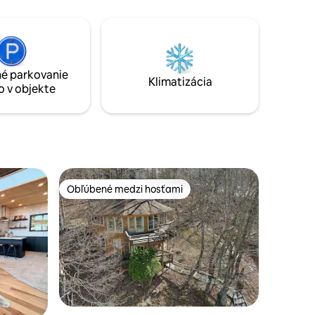
jte, ako
štýlovo oddýchnuť. Nachádza sa vo
nených
výške viac ako 5 000 stôp, takže
e žijúce
zabudnite na bzučanie hlučnej
Brewery,
klimatizácie. Tu hore ovláda klímu
ička v
príroda: Letné dni: Popoludňajšie teploty
é parkovanie
zriedka presahujú 26 °C. Svieže večery:
Klimatizácia
o v objekte
Keď zapadá slnko, vzduch sa ochladí na
osviežujúcich 16 °C – ideálne pre hlboký
spánok.
Obľúbené medzi hosťami
Obľúbené medzi hosťami