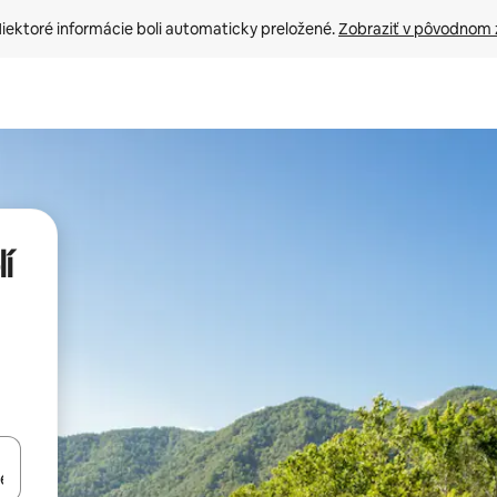
iektoré informácie boli automaticky preložené. 
Zobraziť v pôvodnom 
í
rechádzať pomocou klávesov so šípkami nahor a nadol alebo ich pres