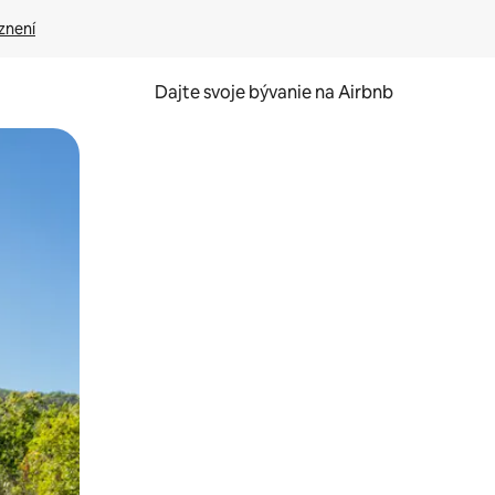
znení
Dajte svoje bývanie na Airbnb
kúmať pomocou dotykových gest či potiahnutia prstom.