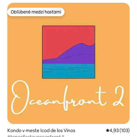
Obľúbené medzi hosťami
Obľúbené medzi hosťami
Kondo v meste Icod de los Vinos
Priemerné ohod
4,93 (103)
#tenerifestayoceanfront II