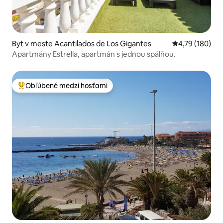
Byt v meste Acantilados de Los Gigantes
Priemerné ohod
4,79 (180)
Apartmány Estrella, apartmán s jednou spálňou.
Obľúbené medzi hosťami
Najobľúbenejšie medzi hosťami