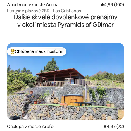
Apartmán v meste Arona
Priemerné ohod
4,99 (100)
Luxusné plážové 2BR - Los Cristianos
Ďalšie skvelé dovolenkové prenájmy
v okolí miesta Pyramids of Güímar
Obľúbené medzi hosťami
Najobľúbenejšie medzi hosťami
Chalupa v meste Arafo
Priemerné oho
4,97 (72)