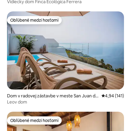
Vidiecky dom Finca Ecológica Ferrera
Obľúbené medzi hosťami
Obľúbené medzi hosťami
Dom v radovej zástavbe v meste San Juan del
Priemerné ohod
4,94 (141)
Reparo
Leov dom
Obľúbené medzi hosťami
Obľúbené medzi hosťami