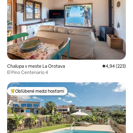
Chalupa v meste La Orotava
Priemerné ohod
4,94 (223)
El Pino Centenario 4
Obľúbené medzi hosťami
Najobľúbenejšie medzi hosťami