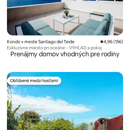
Kondo v meste Santiago del Teide
Priemerné ohod
4,96 (156)
Exkluzívne miesto pri oceáne – VÝHĽAD a pokoj
Prenájmy domov vhodných pre rodiny
Obľúbené medzi hosťami
Obľúbené medzi hosťami