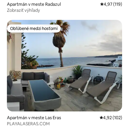
Apartmán v meste Radazul
Priemerné oho
4,97 (119)
Zobraziť výhľady
Obľúbené medzi hosťami
Obľúbené medzi hosťami
Apartmán v meste Las Eras
Priemerné ohod
4,92 (102)
PLAYALASERAS.COM