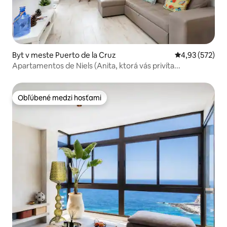
Byt v meste Puerto de la Cruz
Priemerné ohod
4,93 (572)
Apartamentos de Niels (Anita, ktorá vás privíta...
Obľúbené medzi hosťami
Obľúbené medzi hosťami