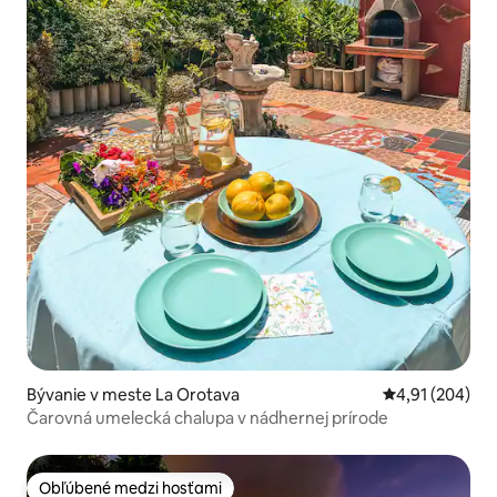
Bývanie v meste La Orotava
Priemerné ohod
4,91 (204)
Čarovná umelecká chalupa v nádhernej prírode
Obľúbené medzi hosťami