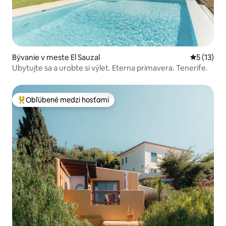
Bývanie v meste El Sauzal
Priemerné
5 (13)
Ubytujte sa a urobte si výlet. Eterna primavera. Tenerife.
Obľúbené medzi hosťami
Najobľúbenejšie medzi hosťami