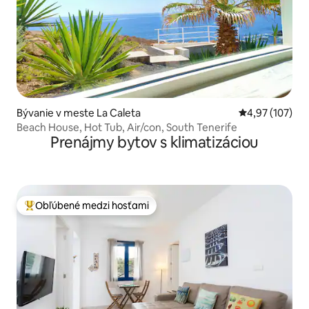
Bývanie v meste La Caleta
Priemerné ohod
4,97 (107)
Beach House, Hot Tub, Air/con, South Tenerife
Prenájmy bytov s klimatizáciou
Obľúbené medzi hosťami
Najobľúbenejšie medzi hosťami