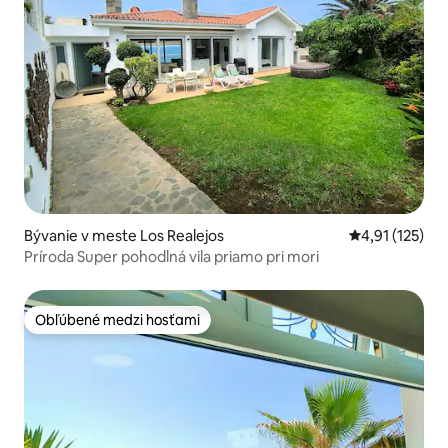
Bývanie v meste Los Realejos
Priemerné oho
4,91 (125)
Príroda Super pohodlná vila priamo pri mori
Obľúbené medzi hosťami
Obľúbené medzi hosťami