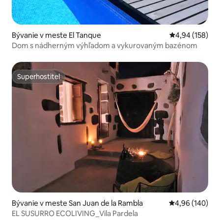
Bývanie v meste El Tanque
Priemerné ohod
4,94 (158)
Dom s nádherným výhľadom a vykurovaným bazénom
Superhostiteľ
Superhostiteľ
Bývanie v meste San Juan de la Rambla
Priemerné ohod
4,96 (140)
EL SUSURRO ECOLIVING_Vila Pardela