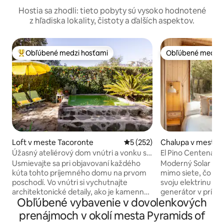
Hostia sa zhodli: tieto pobyty sú vysoko hodnotené
z hľadiska lokality, čistoty a ďalších aspektov.
Obľúbené medzi hosťami
Obľúbené medzi 
Najobľúbenejšie medzi hosťami
Obľúbené medzi 
Loft v meste Tacoronte
Priemerné ohodnotenie 5 z 5
5 (252)
Chalupa v meste 
a
Úžasný ateliérový dom vnútri a vonku s
El Pino Centenario
terasou a minidomom
Usmievajte sa pri objavovaní každého
Moderný Solar Po
kúta tohto príjemného domu na prvom
mimo siete, čo zn
poschodí. Vo vnútri si vychutnajte
svoju elektrinu zo
architektonické detaily, ako je kamenná
generátor v prípa
Obľúbené vybavenie v dovolenkových
stena a drevený strop katedrály. Vďaka
zrekonštruovaná v 
našim solárnym panelom je viac ako 70%
Národným parkom
prenájmoch v okolí mesta Pyramids of
spotreby elektrickej energie. Udržateľný
plne kuchári otvo