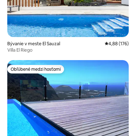
Bývanie v meste El Sauzal
Priemerné ohod
4,88 (176)
Villa El Riego
Obľúbené medzi hosťami
Obľúbené medzi hosťami