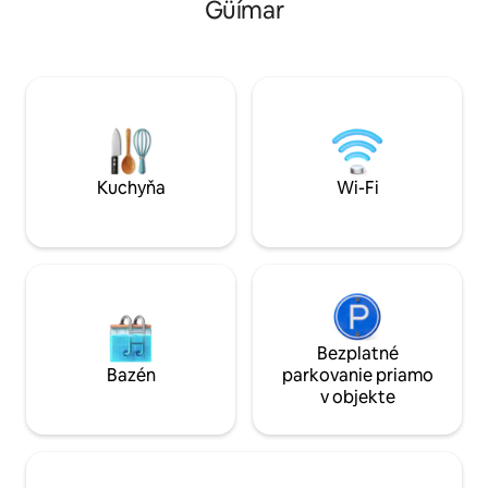
Güímar
domov :) Potom zamierte von na balkón
obývačku so všet
a vychutnajte si výhľad a záhradu,
potrebovať, plyn
relaxačnú zónu a teraz útulný malý
spotrebiče. Ensuit
bazén (2x2 m) na oddych, opaľovanie a
funkčným umývad
oddych. Internetová optická vlákna 300
kútom a WC. Prečít
Mb/s na prácu a užívanie si ho. Eduardo a
tom, ako sa sem d
Daniel sú vám k dispozícii, aby
rezervácii.
zorganizovali svoju dovolenku a pomohli
vám s pobytom. Nepochybujte o tom, že
Kuchyňa
Wi-Fi
nám napíšete! Je ťažké nájsť takúto
prístupnú nehnuteľnosť v tradičnom
kanárskom stavebnom dome s
kvalitnými materiálmi a okrem toho, že
sa nachádza v centre mesta, dodáva
pocit vidieka, je obklopený vegetáciou a
kde môžete počuť spev vtákov. Prístup a
terasa Prostredníctvom vonkajšieho
Bezplatné
železného schodiska vyjdete na prvé
Bazén
parkovanie priamo
poschodie, kde nájdete súkromnú
v objekte
terasu, ktorá s veselou a starostlivou
výzdobou víta hostí vo svojom bývaní.
Odtiaľto môžete vidieť obzor (v diaľke
more) a vychutnať si príjemné západy