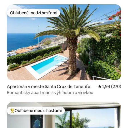
Obľúbené medzi hosťami
Obľúbené medzi hosťami
Apartmán v meste Santa Cruz de Tenerife
Priemerné ohod
4,94 (270)
Romantický apartmán s výhľadom a vírivkou
Obľúbené medzi hosťami
Najobľúbenejšie medzi hosťami