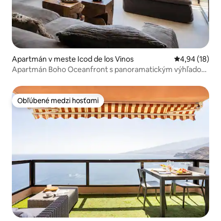
Apartmán v meste Icod de los Vinos
Priemerné oho
4,94 (18)
Apartmán Boho Oceanfront s panoramatickým výhľadom
na záliv
Obľúbené medzi hosťami
Obľúbené medzi hosťami