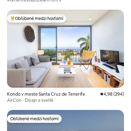
Obľúbené medzi hosťami
Najobľúbenejšie medzi hosťami
Kondo v meste Santa Cruz de Tenerife
Priemerné ohod
4,98 (294)
AirCon - Dizajn a svetlé
Obľúbené medzi hosťami
Obľúbené medzi hosťami