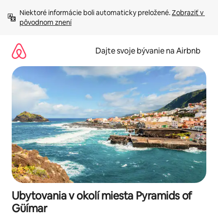
Preskočiť
Niektoré informácie boli automaticky preložené. 
Zobraziť v 
na
pôvodnom znení
obsah.
Dajte svoje bývanie na Airbnb
Ubytovania v okolí miesta Pyramids of
Güímar