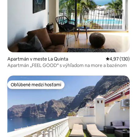
Apartmán v meste La Quinta
Priemerné ohod
4,97 (130)
Apartmán „FEEL GOOD“ s výhľadom na more a bazénom
Obľúbené medzi hosťami
Obľúbené medzi hosťami