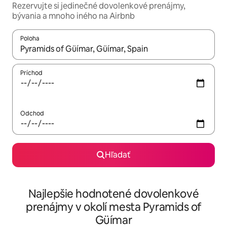
Rezervujte si jedinečné dovolenkové prenájmy,
bývania a mnoho iného na Airbnb
Poloha
Keď budú výsledky k dispozícii, môžete si ich prechádzať pom
Príchod
Odchod
Hľadať
Najlepšie hodnotené dovolenkové
prenájmy v okolí mesta Pyramids of
Güímar