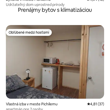
Udržateľný dom uprostred prírody
Prenájmy bytov s klimatizáciou
Obľúbené medzi hosťami
Obľúbené medzi hosťami
Vlastná izba v meste Pichilemu
Priemerné oh
4,81 (37)
apartmán pre 2 osoby