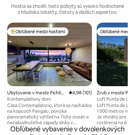
Hostia sa zhodli: tieto pobyty sú vysoko hodnotené
z hľadiska lokality, čistoty a ďalších aspektov.
Obľúbené medzi hosťami
Obľúbené medzi 
Najobľúbenejšie medzi hosťami
Obľúbené medzi 
Ubytovanie v meste Pichile
Priemerné ohodnotenie 4,98 z 5
4,98 (101)
Zrub v meste Pich
mu
Kontemplatívny dom
Loft Punta de Lob
Casa Contemplatorio, ktorá sa nachádza
Loft Punta de Lob
na kopcoch Pangalu, ponúka
1 000 metrov nad P
panoramatický výhľad na Tichý oceán a
Je vhodný pre 4 h
nezabudnuteľné západy slnka v
rozšírenia na 6 ho
Obľúbené vybavenie v dovolenkových
pokojnom, súkromnom prostredí. Hostia
flexibilnej sadzbe. Užite si nádherný
milujú pokoj, útulný dizajn a pocit, že sú
výhľad na more a 