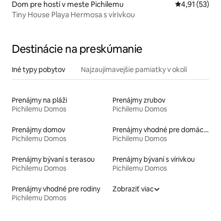
Dom pre hostí v meste Pichilemu
Priemerné oh
4,91 (53)
Tiny House Playa Hermosa s vírivkou
Destinácie na preskúmanie
Iné typy pobytov
Najzaujímavejšie pamiatky v okolí
Prenájmy na pláži
Prenájmy zrubov
Pichilemu Domos
Pichilemu Domos
Prenájmy domov
Prenájmy vhodné pre domáce zvieratá
Pichilemu Domos
Pichilemu Domos
Prenájmy bývaní s terasou
Prenájmy bývaní s vírivkou
Pichilemu Domos
Pichilemu Domos
Prenájmy vhodné pre rodiny
Zobraziť viac
Pichilemu Domos