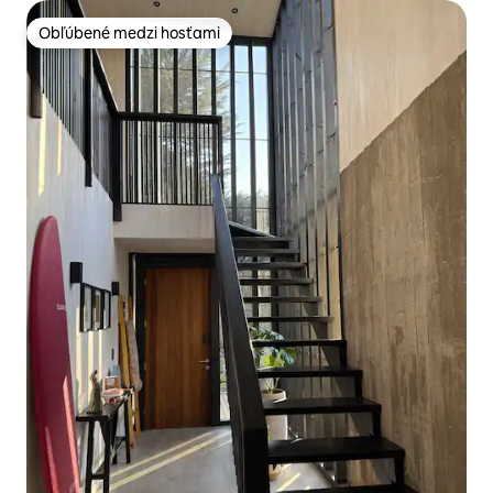
Obľúbené medzi hosťami
Obľúbené medzi hosťami