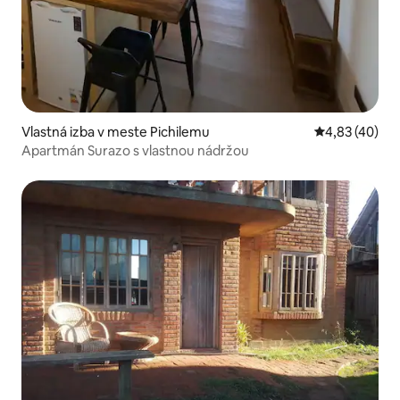
Vlastná izba v meste Pichilemu
Priemerné oho
4,83 (40)
Apartmán Surazo s vlastnou nádržou