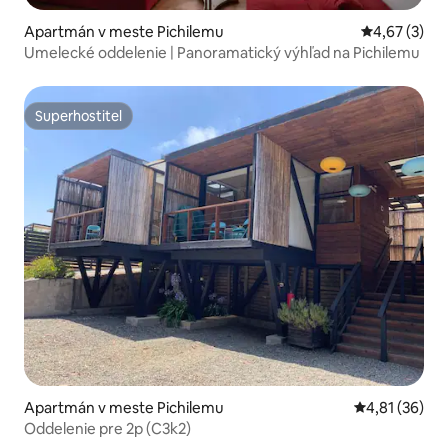
Apartmán v meste Pichilemu
Priemerné oh
4,67 (3)
Umelecké oddelenie | Panoramatický výhľad na Pichilemu
Superhostiteľ
Superhostiteľ
Apartmán v meste Pichilemu
Priemerné oho
4,81 (36)
Oddelenie pre 2p (C3k2)