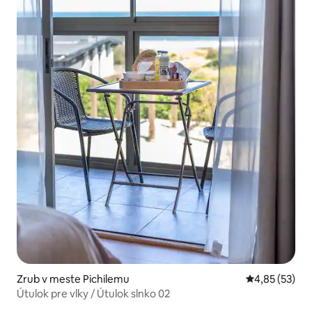
Zrub v meste Pichilemu
Priemerné oho
4,85 (53)
Útulok pre vlky / Útulok slnko 02