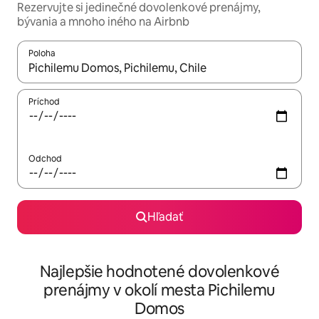
Rezervujte si jedinečné dovolenkové prenájmy,
bývania a mnoho iného na Airbnb
Poloha
Keď budú výsledky k dispozícii, môžete si ich prechádzať pom
Príchod
Odchod
Hľadať
Najlepšie hodnotené dovolenkové
prenájmy v okolí mesta Pichilemu
Domos