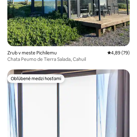
Zrub v meste Pichilemu
Priemerné oho
4,89 (79)
Chata Peumo de Tierra Salada, Cahuil
Obľúbené medzi hosťami
Obľúbené medzi hosťami