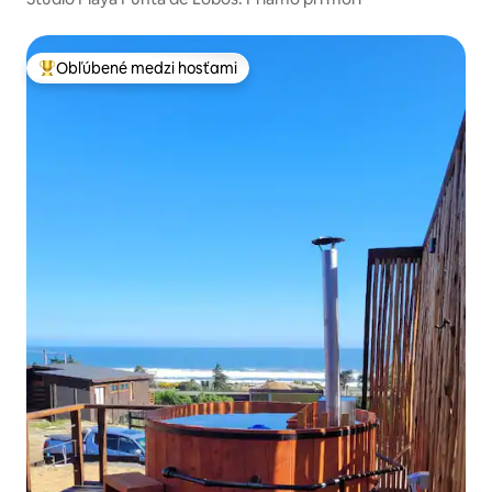
Obľúbené medzi hosťami
Najobľúbenejšie medzi hosťami