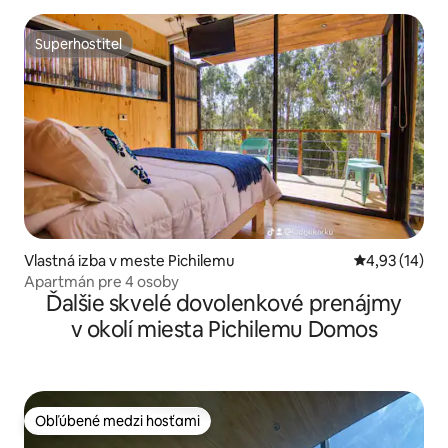
Superhostiteľ
Superhostiteľ
Vlastná izba v meste Pichilemu
Priemerné oho
4,93 (14)
Apartmán pre 4 osoby
Ďalšie skvelé dovolenkové prenájmy
v okolí miesta Pichilemu Domos
Obľúbené medzi hosťami
Obľúbené medzi hosťami