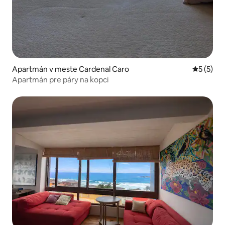
Apartmán v meste Cardenal Caro
Priemerné
5 (5)
Apartmán pre páry na kopci