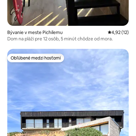
Bývanie v meste Pichilemu
Priemerné oh
4,92 (12)
Dom na pláži pre 12 osôb, 5 minút chôdze od mora.
Obľúbené medzi hosťami
Obľúbené medzi hosťami