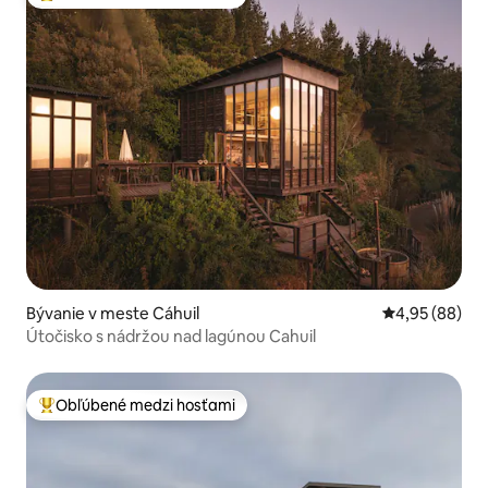
Najobľúbenejšie medzi hosťami
Bývanie v meste Cáhuil
Priemerné oho
4,95 (88)
Útočisko s nádržou nad lagúnou Cahuil
Obľúbené medzi hosťami
Najobľúbenejšie medzi hosťami