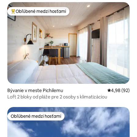
Obľúbené medzi hosťami
Najobľúbenejšie medzi hosťami
Bývanie v meste Pichilemu
Priemerné oho
4,98 (92)
Loft 2 bloky od pláže pre 2 osoby s klimatizáciou
Obľúbené medzi hosťami
Obľúbené medzi hosťami