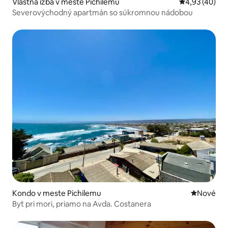
Vlastná izba v meste Pichilemu
Priemerné oho
4,93 (40)
Severovýchodný apartmán so súkromnou nádobou
Kondo v meste Pichilemu
Nové ubyt
Nové
Byt pri mori, priamo na Avda. Costanera