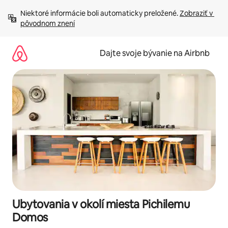
Preskočiť
Niektoré informácie boli automaticky preložené. 
Zobraziť v 
na
pôvodnom znení
obsah.
Dajte svoje bývanie na Airbnb
Ubytovania v okolí miesta Pichilemu
Domos