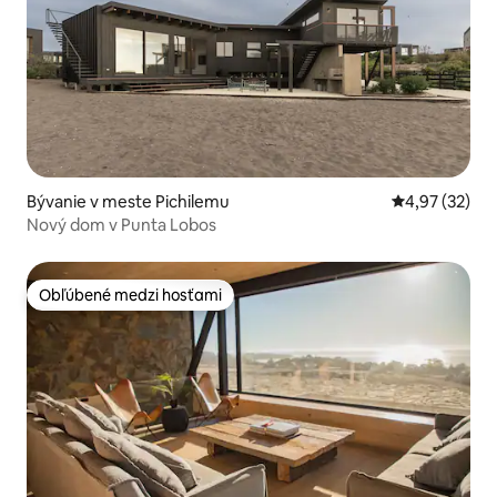
Bývanie v meste Pichilemu
Priemerné oho
4,97 (32)
Nový dom v Punta Lobos
Obľúbené medzi hosťami
Obľúbené medzi hosťami