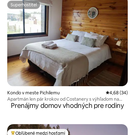
Superhostiteľ
Superhostiteľ
Kondo v meste Pichilemu
Priemerné oho
4,68 (34)
Apartmán len pár krokov od Costanery s výhľadom na
Prenájmy domov vhodných pre rodiny
more
Obľúbené medzi hosťami