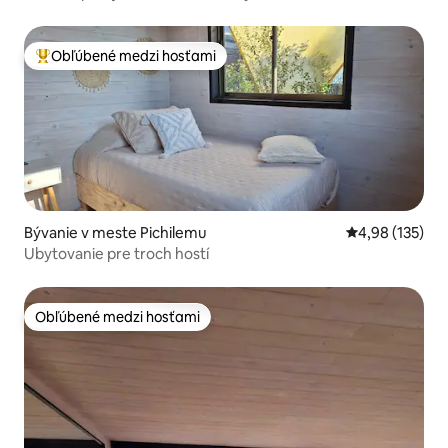
Obľúbené medzi hosťami
Najobľúbenejšie medzi hosťami
Bývanie v meste Pichilemu
Priemerné ohod
4,98 (135)
Ubytovanie pre troch hostí
Obľúbené medzi hosťami
Obľúbené medzi hosťami