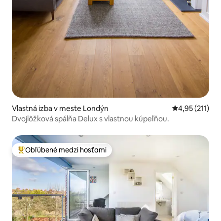
Vlastná izba v meste Londýn
Priemerné oho
4,95 (211)
Dvojlôžková spálňa Delux s vlastnou kúpeľňou.
Obľúbené medzi hosťami
Najobľúbenejšie medzi hosťami