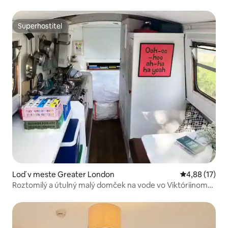
Superhostiteľ
Superhostiteľ
Loď v meste Greater London
Priemerné oho
4,88 (17)
Roztomilý a útulný malý domček na vode vo Viktóriinom
parku