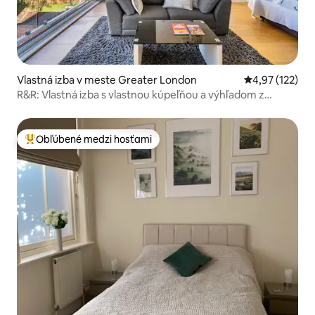
Vlastná izba v meste Greater London
Priemerné ohod
4,97 (122)
R&R: Vlastná izba s vlastnou kúpeľňou a výhľadom z
balkóna
Obľúbené medzi hosťami
Najobľúbenejšie medzi hosťami