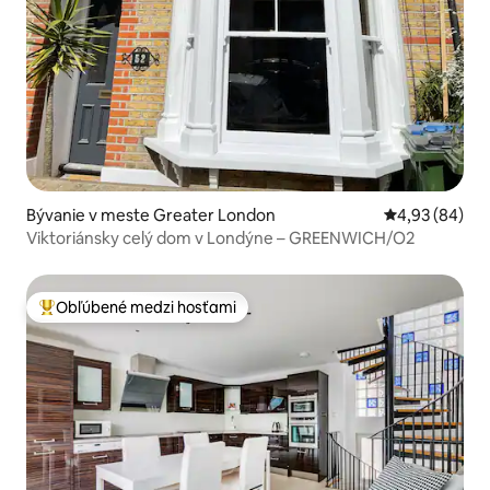
Bývanie v meste Greater London
Priemerné oho
4,93 (84)
Viktoriánsky celý dom v Londýne – GREENWICH/O2
Obľúbené medzi hosťami
Najobľúbenejšie medzi hosťami