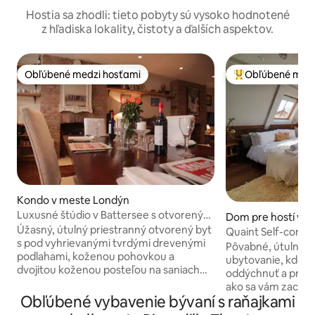
Hostia sa zhodli: tieto pobyty sú vysoko hodnotené
z hľadiska lokality, čistoty a ďalších aspektov.
Obľúbené medzi hosťami
Obľúbené medz
Obľúbené medzi hosťami
Najobľúbenejšie 
Kondo v meste Londýn
Luxusné štúdio v Battersee s otvoreným
Dom pre hostí v m
ohňom, blízko parku
Úžasný, útulný priestranný otvorený byt
ey
Quaint Self-contai
s pod vyhrievanými tvrdými drevenými
Hampton Court
Pôvabné, útulné, č
podlahami, koženou pohovkou a
ubytovanie, kde s
dvojitou koženou posteľou na saniach
oddýchnuť a prich
King Size. Tento byt sa nachádza na
ako sa vám zachce
hlavnej ceste nad skvelou thajskou
Obľúbené vybavenie bývaní s raňajkami
bezpečnej, tichej o
reštauráciou, na fantastickom mieste v
polohou na návšt