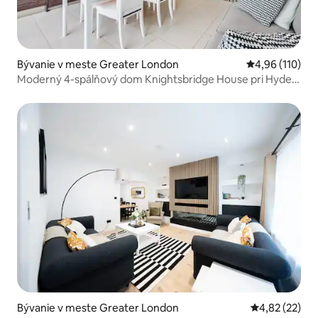
Bývanie v meste Greater London
Priemerné ohod
4,96 (110)
Moderný 4-spálňový dom Knightsbridge House pri Hyde
Parku
Bývanie v meste Greater London
Priemerné oho
4,82 (22)