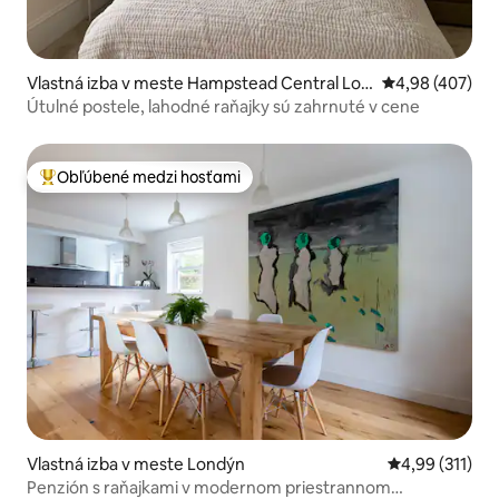
Vlastná izba v meste Hampstead Central Lon
Priemerné ohod
4,98 (407)
don
Útulné postele, lahodné raňajky sú zahrnuté v cene
Obľúbené medzi hosťami
Najobľúbenejšie medzi hosťami
Vlastná izba v meste Londýn
Priemerné oho
4,99 (311)
Penzión s raňajkami v modernom priestrannom