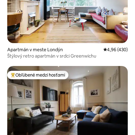
Apartmán v meste Londýn
Priemerné ohod
4,96 (430)
Štýlový retro apartmán v srdci Greenwichu
Obľúbené medzi hosťami
Najobľúbenejšie medzi hosťami