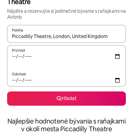
Theatre
Nájdite a rezervujte si jedinečné bývanie s raňajkami na
Airbnb
Poloha
Keď budú výsledky k dispozícii, môžete si ich prechádzať pom
Príchod
Odchod
Hľadať
Najlepšie hodnotené bývania s raňajkami
v okolí mesta Piccadilly Theatre