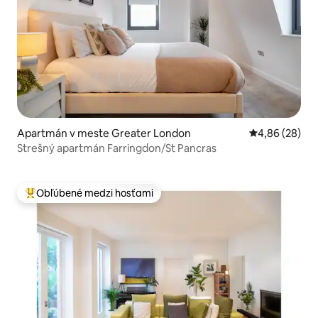
Apartmán v meste Greater London
Priemerné oho
4,86 (28)
Strešný apartmán Farringdon/St Pancras
Obľúbené medzi hosťami
Najobľúbenejšie medzi hosťami