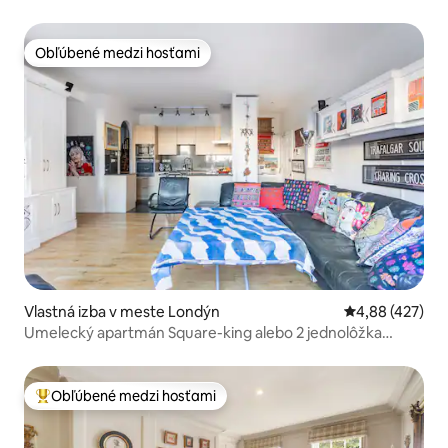
apartmáne
Obľúbené medzi hosťami
Obľúbené medzi hosťami
Vlastná izba v meste Londýn
Priemerné ohod
4,88 (427)
Umelecký apartmán Square-king alebo 2 jednolôžka
Superhostiteľ
Obľúbené medzi hosťami
Najobľúbenejšie medzi hosťami