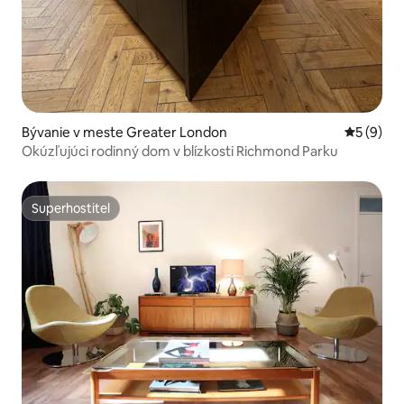
Bývanie v meste Greater London
Priemerné
5 (9)
Okúzľujúci rodinný dom v blízkosti Richmond Parku
Superhostiteľ
Superhostiteľ