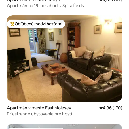
Apartmán na 19. poschodí v Spitalfields
Obľúbené medzi hosťami
Najobľúbenejšie medzi hosťami
Apartmán v meste East Molesey
Priemerné ohod
4,96 (170)
Priestranné ubytovanie pre hostí