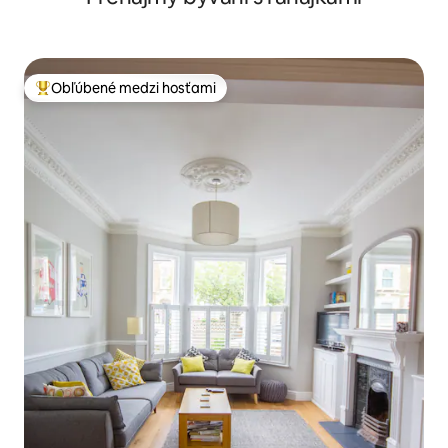
Obľúbené medzi hosťami
Najobľúbenejšie medzi hosťami