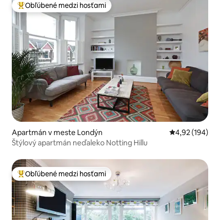
Obľúbené medzi hosťami
Najobľúbenejšie medzi hosťami
Apartmán v meste Londýn
Priemerné ohod
4,92 (194)
Štýlový apartmán neďaleko Notting Hillu
Obľúbené medzi hosťami
Najobľúbenejšie medzi hosťami