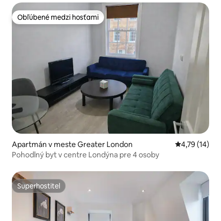
Obľúbené medzi hosťami
Obľúbené medzi hosťami
Apartmán v meste Greater London
Priemerné oh
4,79 (14)
Pohodlný byt v centre Londýna pre 4 osoby
Superhostiteľ
Superhostiteľ