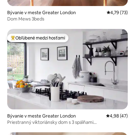
Bývanie v meste Greater London
Priemerné oho
4,79 (73)
Dom Mews 3beds
Obľúbené medzi hosťami
Najobľúbenejšie medzi hosťami
Bývanie v meste Greater London
Priemerné oho
4,98 (47)
Priestranný viktoriánsky dom s 3 spálňami
Nunhead/Peckham