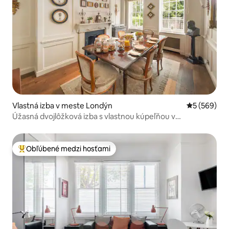
Vlastná izba v meste Londýn
Priemerné o
5 (569)
Úžasná dvojlôžková izba s vlastnou kúpeľňou v
gruzínskom dome II. stupňa
Obľúbené medzi hosťami
Najobľúbenejšie medzi hosťami