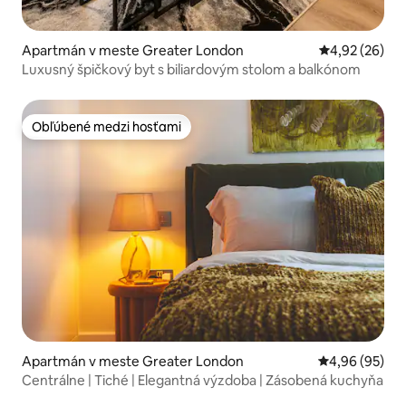
Apartmán v meste Greater London
Priemerné oho
4,92 (26)
Luxusný špičkový byt s biliardovým stolom a balkónom
Obľúbené medzi hosťami
Obľúbené medzi hosťami
Apartmán v meste Greater London
Priemerné oho
4,96 (95)
Centrálne | Tiché | Elegantná výzdoba | Zásobená kuchyňa