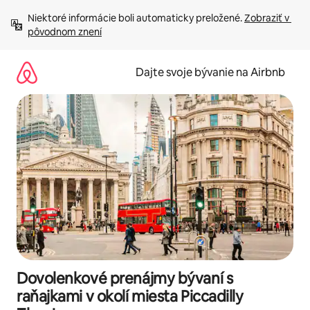
Preskočiť
Niektoré informácie boli automaticky preložené. 
Zobraziť v 
na
pôvodnom znení
obsah.
Dajte svoje bývanie na Airbnb
Dovolenkové prenájmy bývaní s
raňajkami v okolí miesta Piccadilly