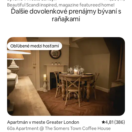
Beautiful Scandi inspired, magazine featureed home!
Ďalšie dovolenkové prenájmy bývaní s
raňajkami
Obľúbené medzi hosťami
Obľúbené medzi hosťami
Apartmán v meste Greater London
Priemerné ohod
4,81 (386)
60a Apartment @ The Somers Town Coffee House