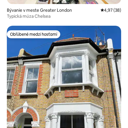
Bývanie v meste Greater London
Priemerné oho
4,97 (38)
Typická múza Chelsea
Obľúbené medzi hosťami
Obľúbené medzi hosťami