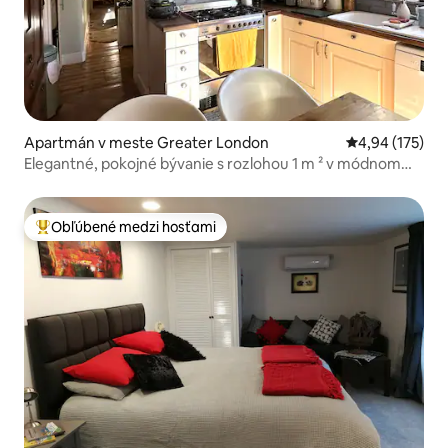
Apartmán v meste Greater London
Priemerné ohod
4,94 (175)
Elegantné, pokojné bývanie s rozlohou 1 m ² v módnom
Claphame
Obľúbené medzi hosťami
Najobľúbenejšie medzi hosťami