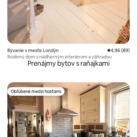
Bývanie v meste Londýn
Priemerné oho
4,96 (89)
Rodinný dom s nádherným interiérom a záhradou
Prenájmy bytov s raňajkami
Obľúbené medzi hosťami
Obľúbené medzi hosťami