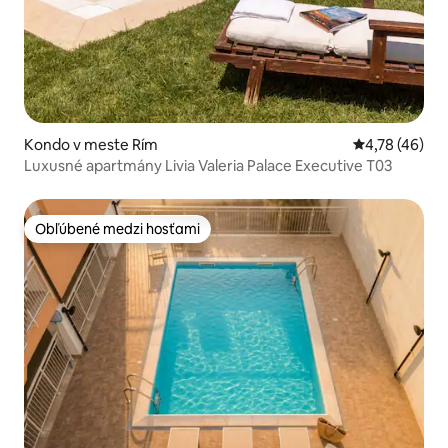
Kondo v meste Rím
Priemerné oho
4,78 (46)
Luxusné apartmány Livia Valeria Palace Executive T03
Obľúbené medzi hosťami
Obľúbené medzi hosťami