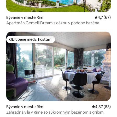
Bývanie v meste Rím
Priemerné o
4,7 (67)
Apartmán Gemelli Dream s oázou v podobe bazéna
Obľúbené medzi hosťami
Obľúbené medzi hosťami
Bývanie v meste Rím
Priemerné oho
4,87 (83)
Záhradná vila v Ríme so súkromným bazénom a grilom