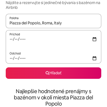
Nájdite a rezervujte si jedinečné bývania s bazénom na
Airbnb
Poloha
Keď budú výsledky k dispozícii, môžete si ich prechádzať pom
Príchod
Odchod
Hľadať
Najlepšie hodnotené prenájmy s
bazénom v okolí miesta Piazza del
Popolo