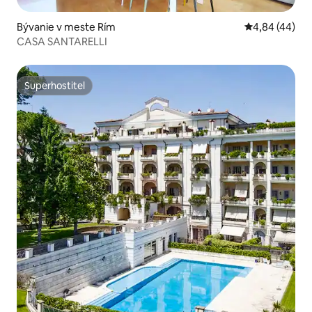
Bývanie v meste Rím
Priemerné oho
4,84 (44)
CASA SANTARELLI
Superhostiteľ
Superhostiteľ