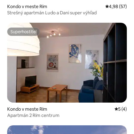
Kondo v meste Rím
Priemerné oho
4,98 (57)
Strešný apartmán Ludo a Dani super výhľad
Superhostiteľ
Superhostiteľ
Kondo v meste Rím
Priemerné
5 (4)
Apartmán 2 Rím centrum