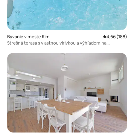
Bývanie v meste Rím
Priemerné ohod
4,66 (188)
Strešná terasa s vlastnou vírivkou a výhľadom na
Koloseum