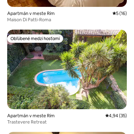
Apartmán v meste Rím
Priemerné 
5 (16)
Maison Di Patti-Roma
Obľúbené medzi hosťami
Obľúbené medzi hosťami
Apartmán v meste Rím
Priemerné oho
4,94 (35)
Trastevere Retreat