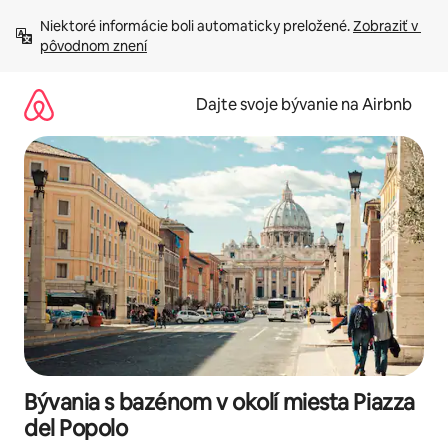
Preskočiť
Niektoré informácie boli automaticky preložené. 
Zobraziť v 
na
pôvodnom znení
obsah.
Dajte svoje bývanie na Airbnb
Bývania s bazénom v okolí miesta Piazza
del Popolo