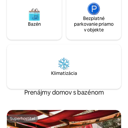
Bezplatné
Bazén
parkovanie priamo
v objekte
Klimatizácia
Prenájmy domov s bazénom
Superhostiteľ
Superhostiteľ