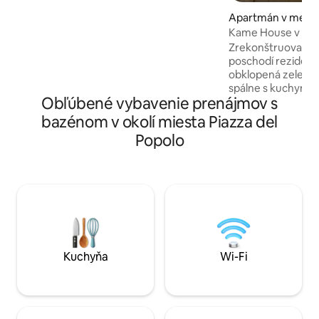
kuchyne a dvoch spální s manželskou
Apartmán v mest
posteľou, z ktorých každá má vlastnú
Kame House v zel
kúpeľňu. Každá izba má vlastnú
Zrekonštruovaná g
klimatizáciu a inteligentnú televíziu.
poschodí rezidenc
Strešný apartmán sa nachádza v Parioli,
obklopená zeleňou
v obytnej oblasti obklopenej zeleňou a
spálne s kuchyns
dobre prepojenej a blízko historického
Obľúbené vybavenie prenájmov s
elektrickou varno
centra.
mikrovlnnou rúrou
bazénom v okolí miesta Piazza del
kanvicou), kúpeľne
Popolo
10 m ². Apartmán 
chôdze od metra A
Cornelia). Objekt
vybavenia: bezpla
hostí, 24-HODINO
priestory v zelen
bazén spravovaný 
Kuchyňa
Wi-Fi