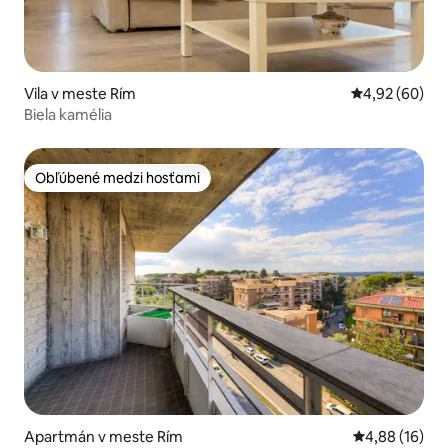
Vila v meste Rím
Priemerné oho
4,92 (60)
Biela kamélia
Obľúbené medzi hosťami
Obľúbené medzi hosťami
Apartmán v meste Rím
Priemerné oho
4,88 (16)