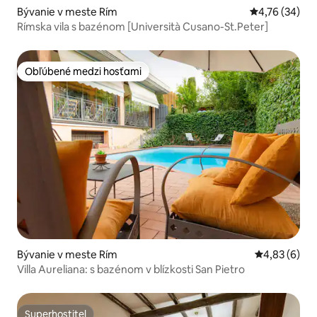
Bývanie v meste Rím
Priemerné oho
4,76 (34)
Rímska vila s bazénom [Università Cusano-St.Peter]
Obľúbené medzi hosťami
Obľúbené medzi hosťami
Bývanie v meste Rím
Priemerné oh
4,83 (6)
Villa Aureliana: s bazénom v blízkosti San Pietro
Superhostiteľ