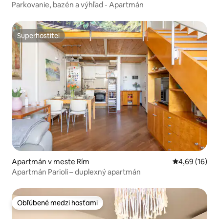
Parkovanie, bazén a výhľad - Apartmán
Superhostiteľ
Superhostiteľ
Apartmán v meste Rím
Priemerné oho
4,69 (16)
Apartmán Parioli – duplexný apartmán
Obľúbené medzi hosťami
Obľúbené medzi hosťami