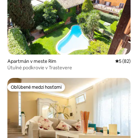
Apartmán v meste Rím
Priemerné 
5 (82)
Útulné podkrovie v Trastevere
Obľúbené medzi hosťami
Obľúbené medzi hosťami