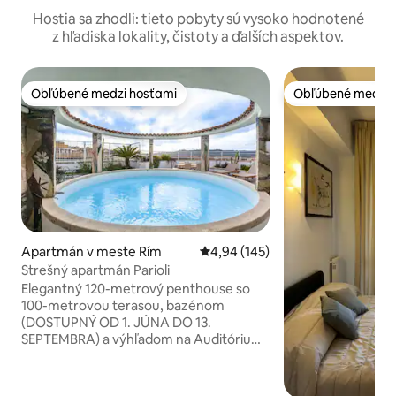
Hostia sa zhodli: tieto pobyty sú vysoko hodnotené
z hľadiska lokality, čistoty a ďalších aspektov.
Obľúbené medzi hosťami
Obľúbené medzi 
Obľúbené medzi hosťami
Obľúbené medzi 
Apartmán v meste Rím
Priemerné ohodnotenie 4,94 z 5
4,94 (145)
Strešný apartmán Parioli
Elegantný 120-metrový penthouse so
100-metrovou terasou, bazénom
(DOSTUPNÝ OD 1. JÚNA DO 13.
SEPTEMBRA) a výhľadom na Auditórium
a severný Rím. Apartmán pozostáva z
veľkej obývacej izby s jedálenským
kútom, plne voliteľnej panoramatickej