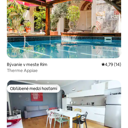
Bývanie v meste Rím
Priemerné oh
4,79 (14)
Therme Appiae
Obľúbené medzi hosťami
Obľúbené medzi hosťami