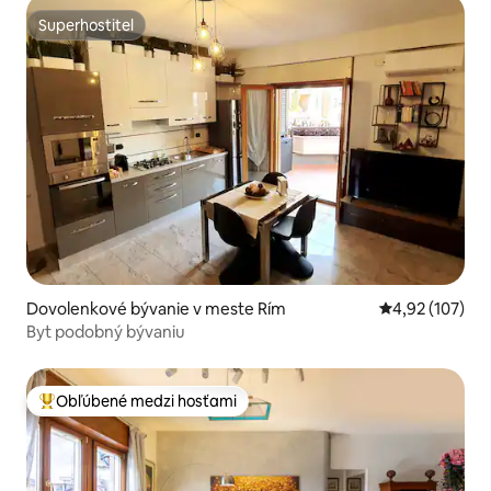
Superhostiteľ
Superhostiteľ
Dovolenkové bývanie v meste Rím
Priemerné ohod
4,92 (107)
Byt podobný bývaniu
Obľúbené medzi hosťami
Najobľúbenejšie medzi hosťami