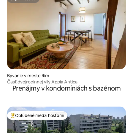
Superhostiteľ
Bývanie v meste Rím
Časť dvojrodinnej vily Appia Antica
Prenájmy v kondomíniách s bazénom
Obľúbené medzi hosťami
Najobľúbenejšie medzi hosťami