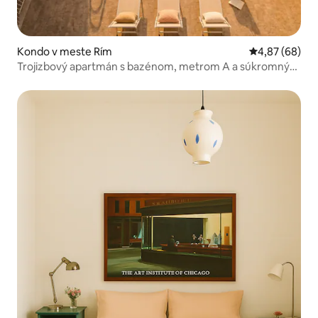
Kondo v meste Rím
Priemerné oho
4,87 (68)
Trojizbový apartmán s bazénom, metrom A a súkromným
parkoviskom