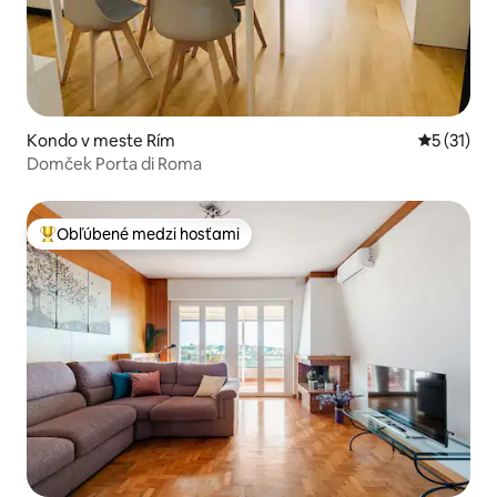
Kondo v meste Rím
Priemerné
5 (31)
Domček Porta di Roma
Obľúbené medzi hosťami
Najobľúbenejšie medzi hosťami