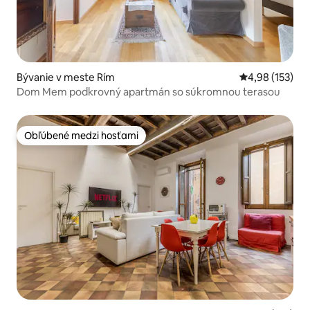
Bývanie v meste Rím
Priemerné ohod
4,98 (153)
Dom Mem podkrovný apartmán so súkromnou terasou
Obľúbené medzi hosťami
Obľúbené medzi hosťami