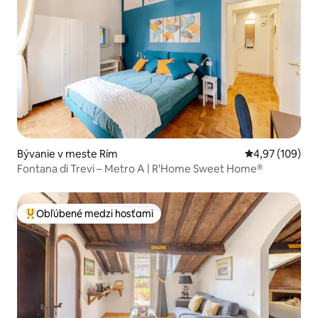
Bývanie v meste Rím
Priemerné ohod
4,97 (109)
Fontana di Trevi – Metro A | R'Home Sweet Home®
Obľúbené medzi hosťami
Najobľúbenejšie medzi hosťami