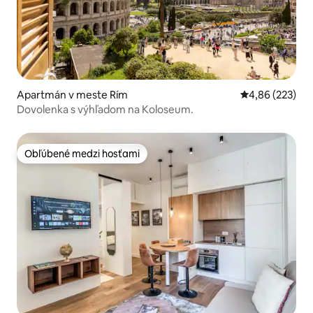
Apartmán v meste Rím
Priemerné ohod
4,86 (223)
Dovolenka s výhľadom na Koloseum.
Obľúbené medzi hosťami
Obľúbené medzi hosťami