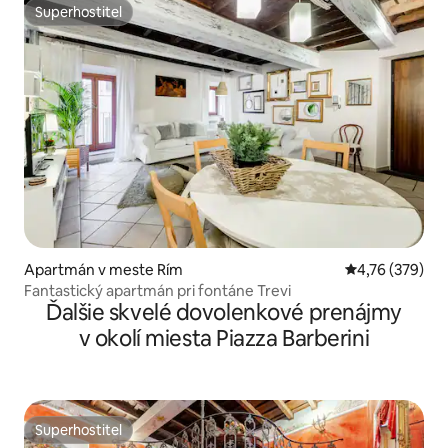
Superhostiteľ
Superhostiteľ
Apartmán v meste Rím
Priemerné ohod
4,76 (379)
Fantastický apartmán pri fontáne Trevi
Ďalšie skvelé dovolenkové prenájmy
v okolí miesta Piazza Barberini
Superhostiteľ
Superhostiteľ