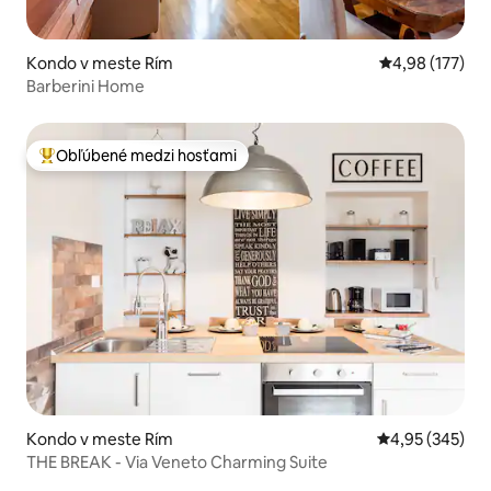
Kondo v meste Rím
Priemerné ohod
4,98 (177)
Barberini Home
Obľúbené medzi hosťami
Najobľúbenejšie medzi hosťami
Kondo v meste Rím
Priemerné ohod
4,95 (345)
THE BREAK - Via Veneto Charming Suite