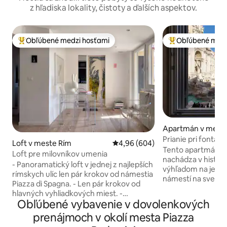
z hľadiska lokality, čistoty a ďalších aspektov.
Obľúbené medzi hosťami
Obľúbené medz
Najobľúbenejšie medzi hosťami
Najobľúbenejšie 
Apartmán v mest
Prianie pri fontán
Loft v meste Rím
Priemerné ohodnotenie 4,96 z 5
4,96 (604)
výhľad na fontánu 
Tento apartmán s 
Loft pre milovníkov umenia
nachádza v histori
- Panoramatický loft v jednej z najlepších
výhľadom na jedno
rímskych ulíc len pár krokov od námestia
námestí na svete 
Piazza di Spagna. - Len pár krokov od
prvom poschodí a 
hlavných vyhliadkových miest. -
moderným vybave
Obľúbené vybavenie v dovolenkových
Mimoriadne dobre umiestnené a
závideniahodnou t
napojené na všetky hlavné dopravné
prenájmoch v okolí mesta Piazza
ideálna na večere
systémy. - Posilňovňa je vzdialená len pár
Apartmán je ideál