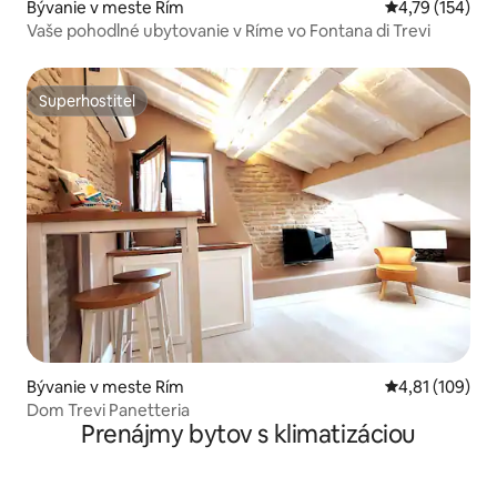
Bývanie v meste Rím
Priemerné ohod
4,79 (154)
Vaše pohodlné ubytovanie v Ríme vo Fontana di Trevi
Superhostiteľ
Superhostiteľ
Bývanie v meste Rím
Priemerné ohod
4,81 (109)
Dom Trevi Panetteria
Prenájmy bytov s klimatizáciou