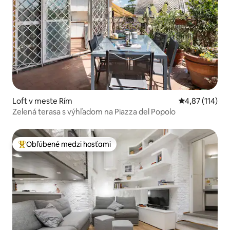
Loft v meste Rím
Priemerné oho
4,87 (114)
Zelená terasa s výhľadom na Piazza del Popolo
Obľúbené medzi hosťami
Najobľúbenejšie medzi hosťami