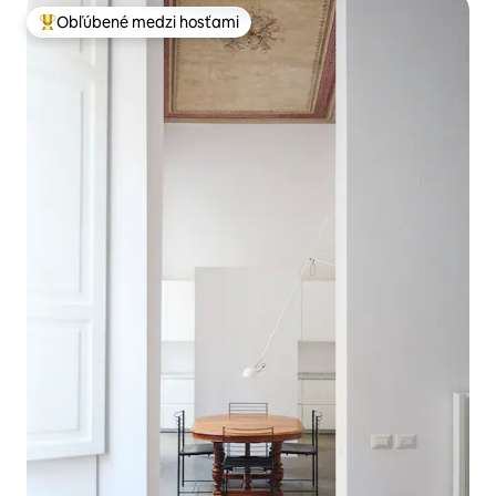
Obľúbené medzi hosťami
Najobľúbenejšie medzi hosťami