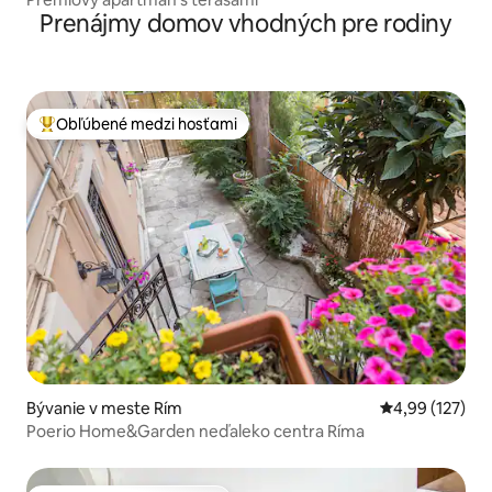
Prenájmy domov vhodných pre rodiny
Obľúbené medzi hosťami
Najobľúbenejšie medzi hosťami
Bývanie v meste Rím
Priemerné ohod
4,99 (127)
Poerio Home&Garden neďaleko centra Ríma