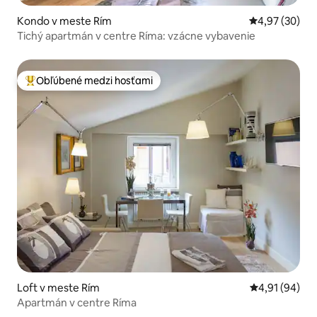
Kondo v meste Rím
Priemerné oho
4,97 (30)
Tichý apartmán v centre Ríma: vzácne vybavenie
Obľúbené medzi hosťami
Najobľúbenejšie medzi hosťami
Loft v meste Rím
Priemerné oho
4,91 (94)
Apartmán v centre Ríma