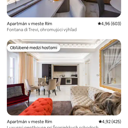
Apartmán v meste Rím
Priemerné ohod
4,96 (603)
Fontana di Trevi, ohromujúci výhľad
Obľúbené medzi hosťami
Obľúbené medzi hosťami
Apartmán v meste Rím
Priemerné ohod
4,92 (425)
Luxusný penthouse pri Španielskych schodoch