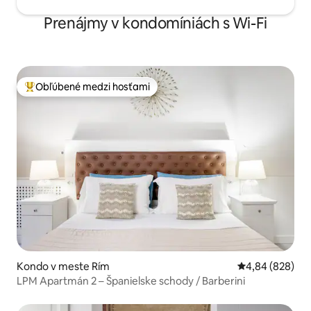
Prenájmy v kondomíniách s Wi-Fi
Obľúbené medzi hosťami
Najobľúbenejšie medzi hosťami
Kondo v meste Rím
Priemerné ohod
4,84 (828)
LPM Apartmán 2 – Španielske schody / Barberini