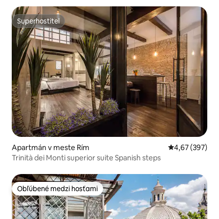
Superhostiteľ
Superhostiteľ
Apartmán v meste Rím
Priemerné ohod
4,67 (397)
Trinità dei Monti superior suite Spanish steps
Obľúbené medzi hosťami
Obľúbené medzi hosťami