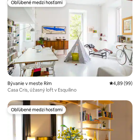
Obľúbené medzi hosťami
Obľúbené medzi hosťami
Bývanie v meste Rím
Priemerné oho
4,89 (99)
Casa Cris, úžasný loft v Esquilino
Obľúbené medzi hosťami
Obľúbené medzi hosťami