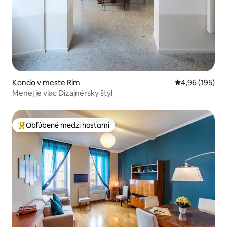
Kondo v meste Rím
Priemerné ohod
4,96 (195)
Menej je viac Dizajnérsky štýl
Obľúbené medzi hosťami
Najobľúbenejšie medzi hosťami