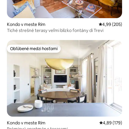
Kondo v meste Rím
Priemerné ohod
4,99 (205)
Tiché strešné terasy veľmi blízko fontány di Trevi
Obľúbené medzi hosťami
Obľúbené medzi hosťami
Kondo v meste Rím
Priemerné ohod
4,89 (179)
Prémiový apartmán s terasami