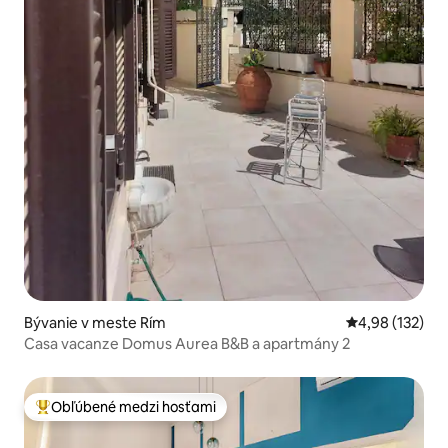
Bývanie v meste Rím
Priemerné ohod
4,98 (132)
Casa vacanze Domus Aurea B&B a apartmány 2
Obľúbené medzi hosťami
Najobľúbenejšie medzi hosťami