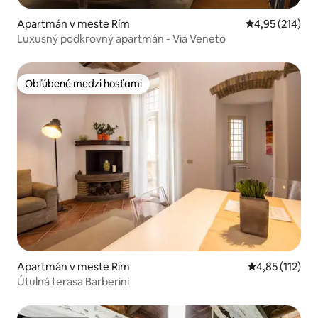
Apartmán v meste Rím
Priemerné ohod
4,95 (214)
Luxusný podkrovný apartmán - Via Veneto
Obľúbené medzi hosťami
Obľúbené medzi hosťami
Apartmán v meste Rím
Priemerné oho
4,85 (112)
Útulná terasa Barberini