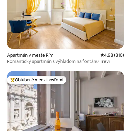
Apartmán v meste Rím
Priemerné ohod
4,98 (810)
Romantický apartmán s výhľadom na fontánu Trevi
Obľúbené medzi hosťami
Najobľúbenejšie medzi hosťami