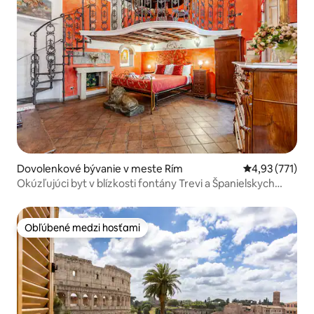
Dovolenkové bývanie v meste Rím
Priemerné ohod
4,93 (771)
Okúzľujúci byt v blízkosti fontány Trevi a Španielskych
schodov
Obľúbené medzi hosťami
Obľúbené medzi hosťami