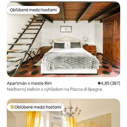
Obľúbené medzi hosťami
Obľúbené medzi hosťami
Apartmán v meste Rím
Priemerné ohod
4,85 (387)
Nádherný balkón s výhľadom na Piazza di Spagna
Obľúbené medzi hosťami
Najobľúbenejšie medzi hosťami