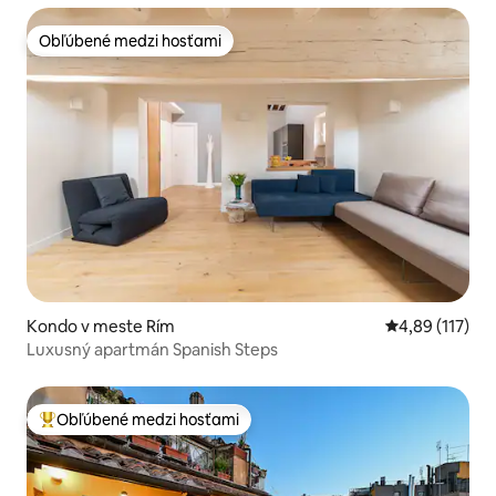
Obľúbené medzi hosťami
Obľúbené medzi hosťami
Kondo v meste Rím
Priemerné oho
4,89 (117)
Luxusný apartmán Spanish Steps
Obľúbené medzi hosťami
Najobľúbenejšie medzi hosťami