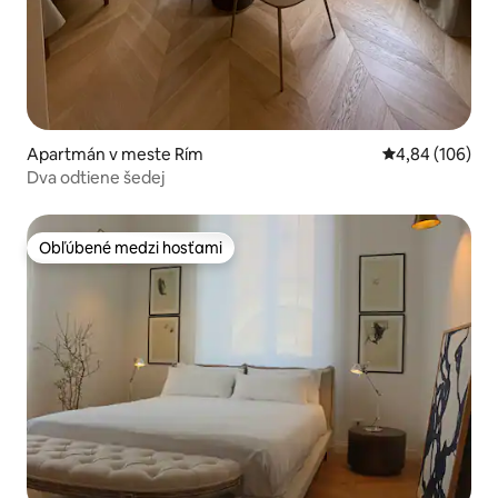
Apartmán v meste Rím
Priemerné ohod
4,84 (106)
Dva odtiene šedej
Obľúbené medzi hosťami
Obľúbené medzi hosťami