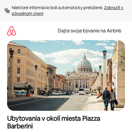
Preskočiť
Niektoré informácie boli automaticky preložené. 
Zobraziť v 
na
pôvodnom znení
obsah.
Dajte svoje bývanie na Airbnb
Ubytovania v okolí miesta Piazza
Barberini