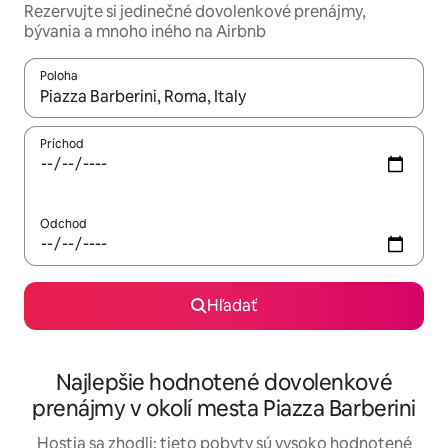
Rezervujte si jedinečné dovolenkové prenájmy,
bývania a mnoho iného na Airbnb
Poloha
Keď budú výsledky k dispozícii, môžete si ich prechádzať pom
Príchod
Odchod
Hľadať
Najlepšie hodnotené dovolenkové
prenájmy v okolí mesta Piazza Barberini
Hostia sa zhodli: tieto pobyty sú vysoko hodnotené