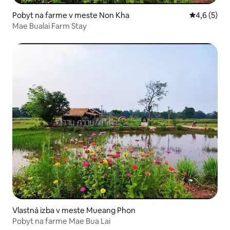
Pobyt na farme v meste Non Kha
Priemerné 
4,6 (5)
Mae Bualai Farm Stay
Vlastná izba v meste Mueang Phon
Pobyt na farme Mae Bua Lai