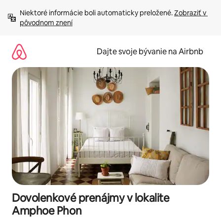
Preskočiť
Niektoré informácie boli automaticky preložené. 
Zobraziť v 
na
pôvodnom znení
obsah.
Dajte svoje bývanie na Airbnb
Dovolenkové prenájmy v lokalite
Amphoe Phon