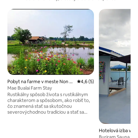
Pobyt na farme v meste Non K
Priemerné ohodnotenie 4,6 z
4,6 (5)
ha
Mae Bualai Farm Stay
Rustikálny spôsob života s rustikálnym
charakterom a spôsobom, ako robiť to,
čo znamená stať sa skutočnou
severovýchodnou tradíciou a stať sa
životom v spôsobe života. Jednoduchý
spôsob života vo vidieckom štýle, ktorý
je v súlade s koncepciou ochrany
Hotelová izba v m
životného prostredia a skutočnými
Buriram Sauna a N