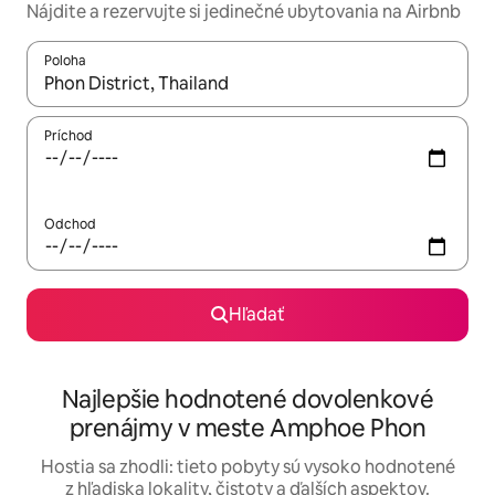
Nájdite a rezervujte si jedinečné ubytovania na Airbnb
Poloha
Keď budú výsledky k dispozícii, môžete si ich prechádzať pom
Príchod
Odchod
Hľadať
Najlepšie hodnotené dovolenkové
prenájmy v meste Amphoe Phon
Hostia sa zhodli: tieto pobyty sú vysoko hodnotené
z hľadiska lokality, čistoty a ďalších aspektov.