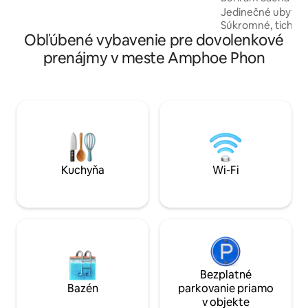
severovýchodnými tradíciami.
Jedinečné ubytovan
Navrhujeme, aby ste tu využili pomalý
Súkromné, tiché, 
život.
Obľúbené vybavenie pre dovolenkové
prenájmy v meste Amphoe Phon
Kuchyňa
Wi-Fi
Bezplatné
Bazén
parkovanie priamo
v objekte