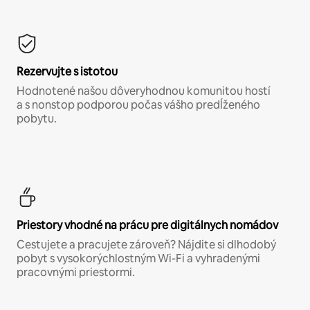
Rezervujte s istotou
Hodnotené našou dôveryhodnou komunitou hostí
a s nonstop podporou počas vášho predĺženého
pobytu.
Priestory vhodné na prácu pre digitálnych nomádov
Cestujete a pracujete zároveň? Nájdite si dlhodobý
pobyt s vysokorýchlostným Wi-Fi a vyhradenými
pracovnými priestormi.