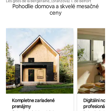
Les gîtes de la Bergeraine, (oranžová) T. de Belfort
Pohodlie domova a skvelé mesačné
ceny
Kompletne zariadené
Digitálni nomá
prenájmy
profesionáli 