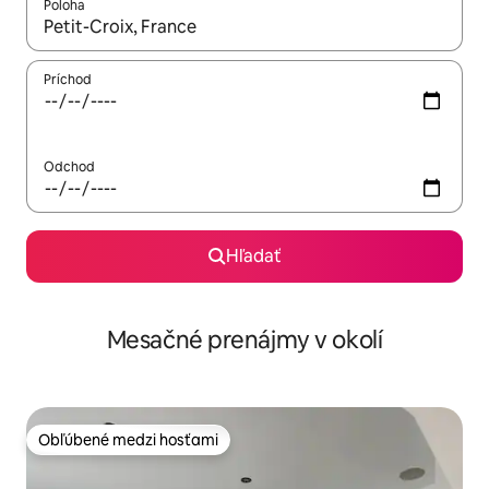
Poloha
Keď budú výsledky k dispozícii, môžete si ich prechádzať pom
Príchod
Odchod
Hľadať
Mesačné prenájmy v okolí
Obľúbené medzi hosťami
Obľúbené medzi hosťami