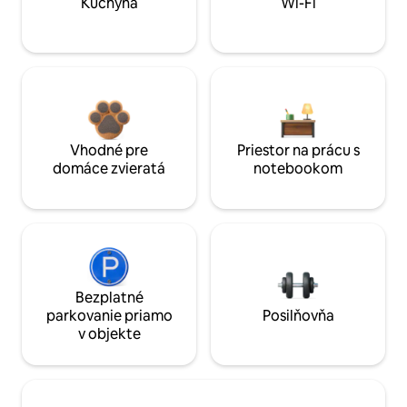
Kuchyňa
Wi-Fi
Vhodné pre
Priestor na prácu s
domáce zvieratá
notebookom
Bezplatné
parkovanie priamo
Posilňovňa
v objekte