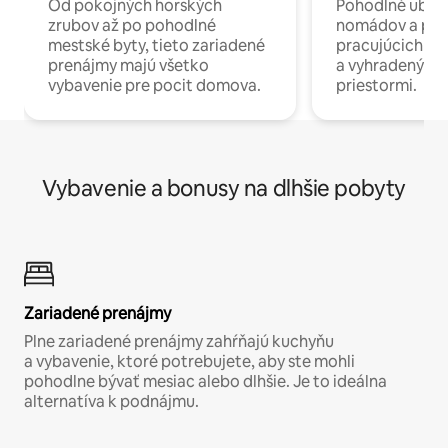
Od pokojných horských
Pohodlné ubyto
zrubov až po pohodlné
nomádov a pro
mestské byty, tieto zariadené
pracujúcich na 
prenájmy majú všetko
a vyhradenými
vybavenie pre pocit domova.
priestormi.
Vybavenie a bonusy na dlhšie pobyty
Zariadené prenájmy
Plne zariadené prenájmy zahŕňajú kuchyňu
a vybavenie, ktoré potrebujete, aby ste mohli
pohodlne bývať mesiac alebo dlhšie. Je to ideálna
alternatíva k podnájmu.