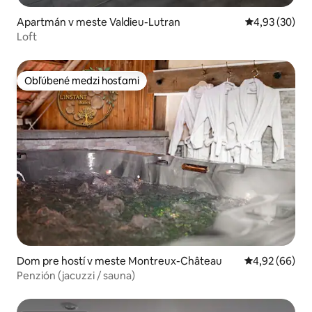
Apartmán v meste Valdieu-Lutran
Priemerné oho
4,93 (30)
Loft
Obľúbené medzi hosťami
Obľúbené medzi hosťami
Dom pre hostí v meste Montreux-Château
Priemerné oho
4,92 (66)
Penzión (jacuzzi / sauna)