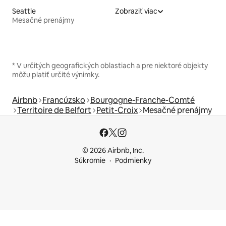
Seattle
Zobraziť viac
Mesačné prenájmy
* V určitých geografických oblastiach a pre niektoré objekty
môžu platiť určité výnimky.
Airbnb
Francúzsko
Bourgogne-Franche-Comté
Territoire de Belfort
Petit-Croix
Mesačné prenájmy
© 2026 Airbnb, Inc.
Súkromie
Podmienky