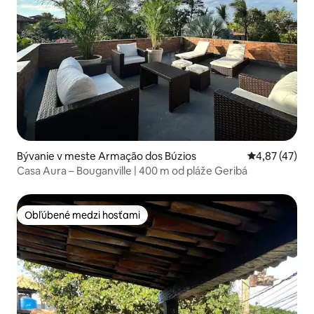
Bývanie v meste Armação dos Búzios
Priemerné oho
4,87 (47)
Casa Aura – Bouganville | 400 m od pláže Geribá
Obľúbené medzi hosťami
Obľúbené medzi hosťami