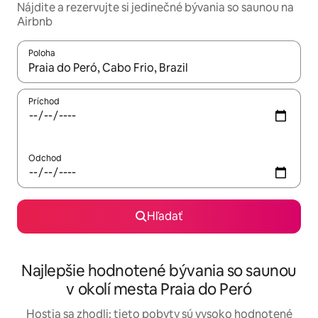
Nájdite a rezervujte si jedinečné bývania so saunou na
Airbnb
Poloha
Keď budú výsledky k dispozícii, môžete si ich prechádzať pom
Príchod
Odchod
Hľadať
Najlepšie hodnotené bývania so saunou
v okolí mesta Praia do Peró
Hostia sa zhodli: tieto pobyty sú vysoko hodnotené