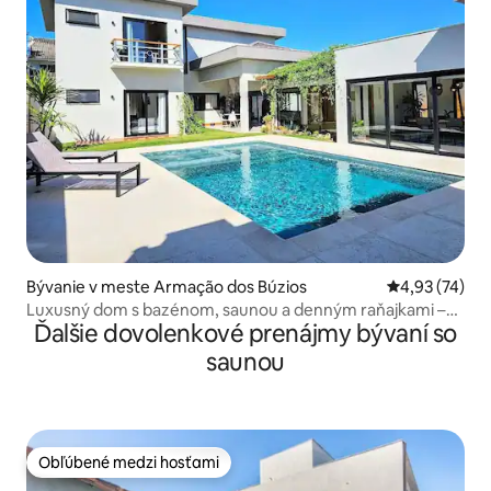
Bývanie v meste Armação dos Búzios
Priemerné oho
4,93 (74)
Luxusný dom s bazénom, saunou a denným raňajkami –
Ďalšie dovolenkové prenájmy bývaní so
Geribá
saunou
Obľúbené medzi hosťami
Obľúbené medzi hosťami