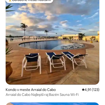
Najobľúbenejšie medzi hosťami
Kondo v meste Arraial do Cabo
Priemerné oho
4,91 (123)
Arraial do Cabo Najlepší raj Bazén Sauna Wi-Fi