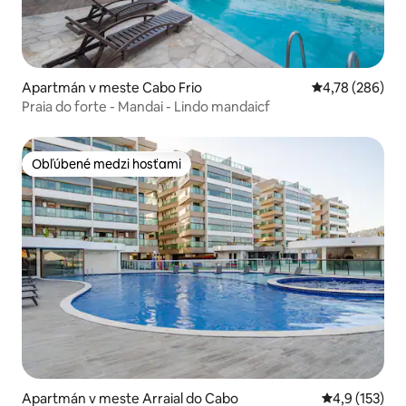
Apartmán v meste Cabo Frio
Priemerné ohod
4,78 (286)
Praia do forte - Mandai - Lindo mandaicf
Obľúbené medzi hosťami
Obľúbené medzi hosťami
Apartmán v meste Arraial do Cabo
Priemerné oh
4,9 (153)