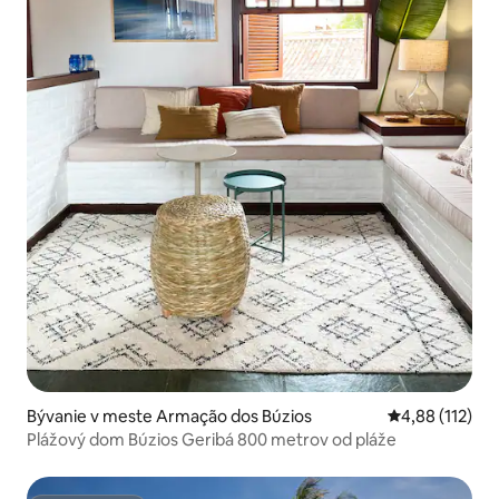
Bývanie v meste Armação dos Búzios
Priemerné oho
4,88 (112)
Plážový dom Búzios Geribá 800 metrov od pláže