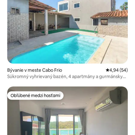
Bývanie v meste Cabo Frio
Priemerné oho
4,94 (54)
Súkromný vyhrievaný bazén, 4 apartmány a gurmánsky
priestor
Obľúbené medzi hosťami
Obľúbené medzi hosťami