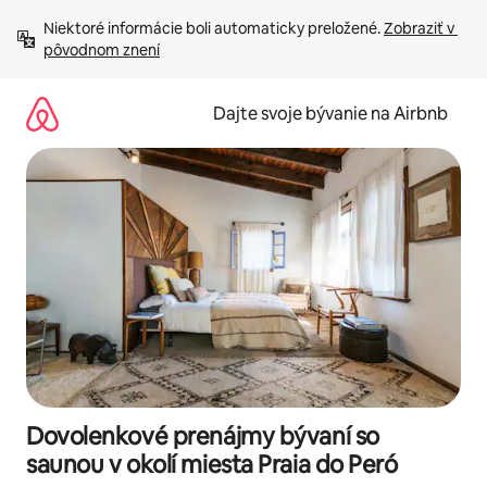
Preskočiť
Niektoré informácie boli automaticky preložené. 
Zobraziť v 
na
pôvodnom znení
obsah.
Dajte svoje bývanie na Airbnb
Dovolenkové prenájmy bývaní so
saunou v okolí miesta Praia do Peró