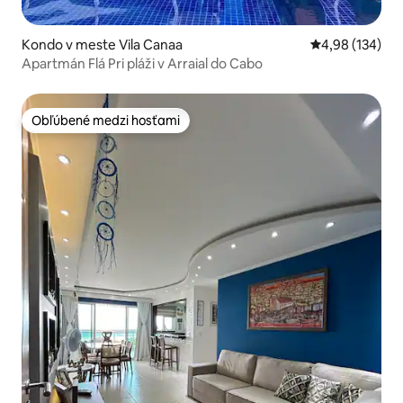
Kondo v meste Vila Canaa
Priemerné ohod
4,98 (134)
Apartmán Flá Pri pláži v Arraial do Cabo
Obľúbené medzi hosťami
Obľúbené medzi hosťami