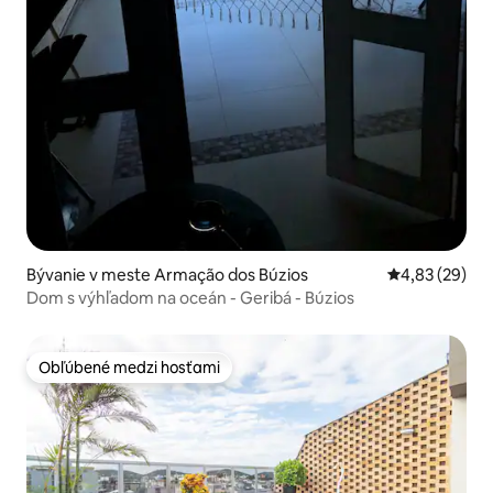
Bývanie v meste Armação dos Búzios
Priemerné oho
4,83 (29)
Dom s výhľadom na oceán - Geribá - Búzios
Obľúbené medzi hosťami
Obľúbené medzi hosťami