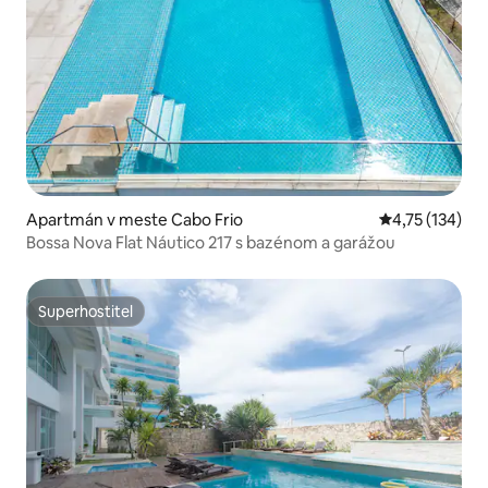
Apartmán v meste Cabo Frio
Priemerné oho
4,75 (134)
Bossa Nova Flat Náutico 217 s bazénom a garážou
Superhostiteľ
Superhostiteľ