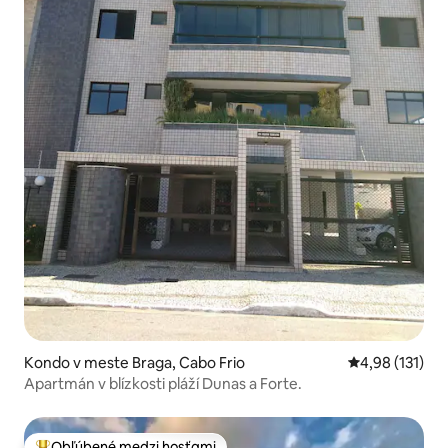
Kondo v meste Braga, Cabo Frio
Priemerné oho
4,98 (131)
Apartmán v blízkosti pláží Dunas a Forte.
Obľúbené medzi hosťami