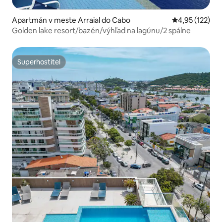
Apartmán v meste Arraial do Cabo
Priemerné ohod
4,95 (122)
Golden lake resort/bazén/výhľad na lagúnu/2 spálne
Superhostiteľ
Superhostiteľ