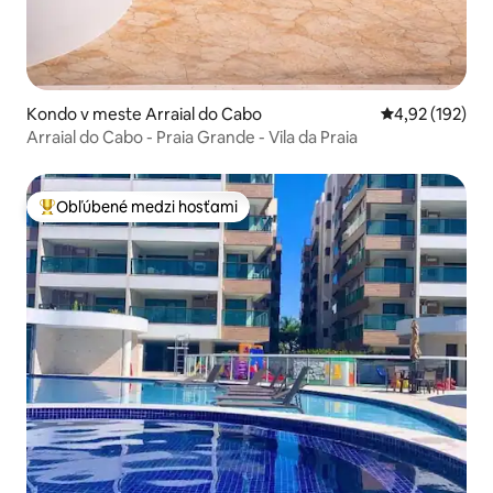
Kondo v meste Arraial do Cabo
Priemerné ohod
4,92 (192)
Arraial do Cabo - Praia Grande - Vila da Praia
Obľúbené medzi hosťami
Najobľúbenejšie medzi hosťami