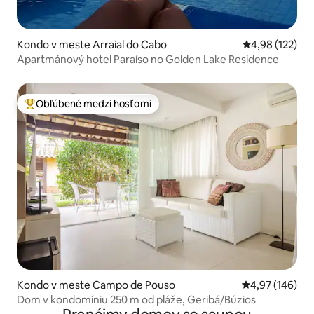
Kondo v meste Arraial do Cabo
Priemerné ohod
4,98 (122)
Apartmánový hotel Paraíso no Golden Lake Residence
Obľúbené medzi hosťami
Najobľúbenejšie medzi hosťami
Kondo v meste Campo de Pouso
Priemerné ohod
4,97 (146)
Dom v kondomíniu 250 m od pláže, Geribá/Búzios