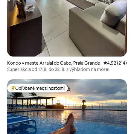
Kondo v meste Arraial do Cabo, Praia Grande
Priemerné ohod
4,92 (214)
Super akcia od 17. 8. do 22. 8. s výhľadom na more!
Obľúbené medzi hosťami
Najobľúbenejšie medzi hosťami