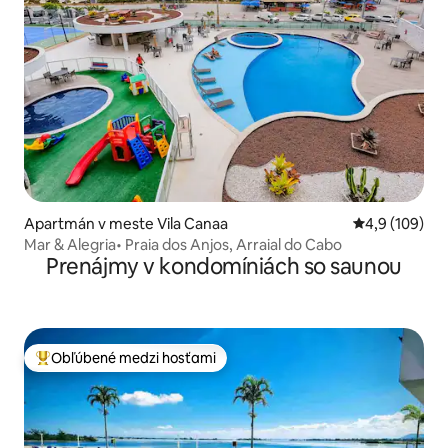
Apartmán v meste Vila Canaa
Priemerné oho
4,9 (109)
Mar & Alegria• Praia dos Anjos, Arraial do Cabo
Prenájmy v kondomíniách so saunou
Obľúbené medzi hosťami
Najobľúbenejšie medzi hosťami