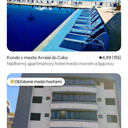
Kondo v meste Arraial do Cabo
Priemerné ohod
4,99 (155)
Nádherný apartmánový hotel medzi morom a lagúnou
Obľúbené medzi hosťami
Najobľúbenejšie medzi hosťami