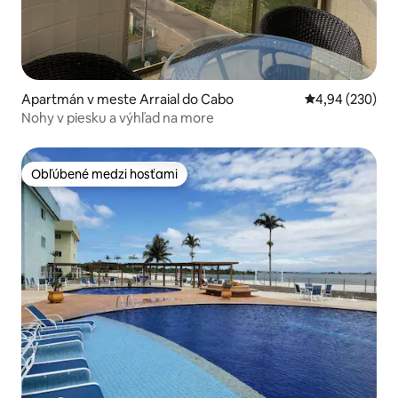
Apartmán v meste Arraial do Cabo
Priemerné ohod
4,94 (230)
Nohy v piesku a výhľad na more
Obľúbené medzi hosťami
Obľúbené medzi hosťami