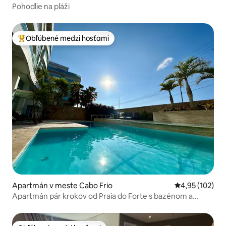
Pohodlie na pláži
Obľúbené medzi hosťami
Najobľúbenejšie medzi hosťami
Apartmán v meste Cabo Frio
Priemerné ohod
4,95 (102)
Apartmán pár krokov od Praia do Forte s bazénom a
vírivkou