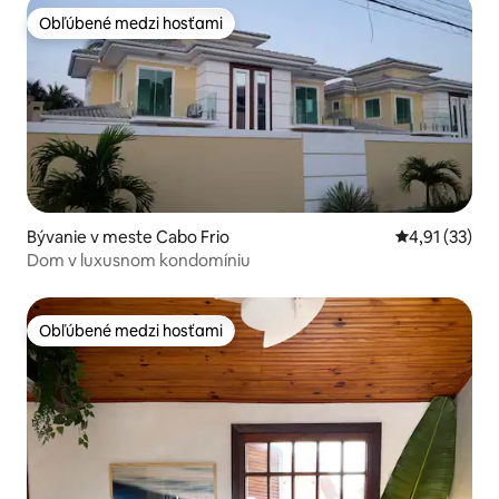
Obľúbené medzi hosťami
Obľúbené medzi hosťami
Bývanie v meste Cabo Frio
Priemerné oh
4,91 (33)
Dom v luxusnom kondomíniu
Obľúbené medzi hosťami
Obľúbené medzi hosťami