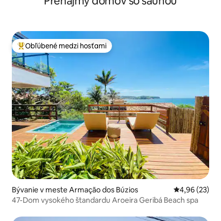
Prenájmy domov so saunou
Obľúbené medzi hosťami
Najobľúbenejšie medzi hosťami
Bývanie v meste Armação dos Búzios
Priemerné oho
4,96 (23)
47-Dom vysokého štandardu Aroeira Geribá Beach spa