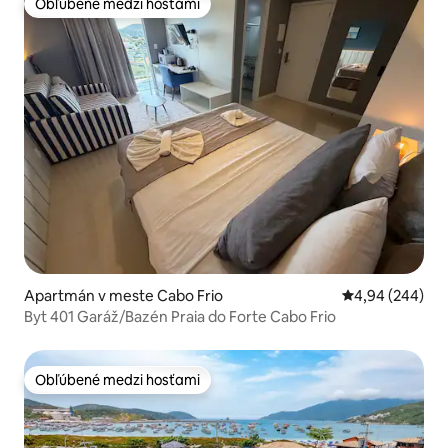
Obľúbené medzi hosťami
Obľúbené medzi hosťami
Apartmán v meste Cabo Frio
Priemerné ohod
4,94 (244)
Byt 401 Garáž/Bazén Praia do Forte Cabo Frio
Obľúbené medzi hosťami
Obľúbené medzi hosťami