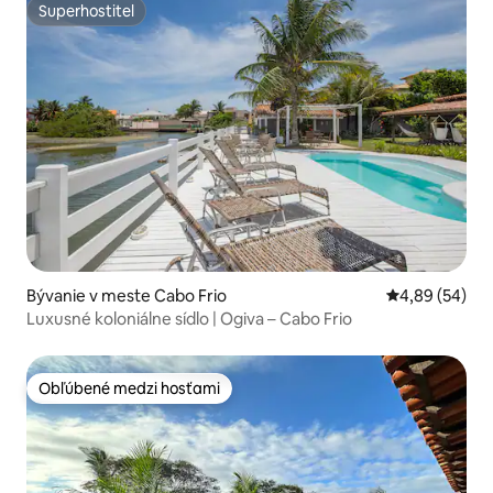
Superhostiteľ
Superhostiteľ
Bývanie v meste Cabo Frio
Priemerné oho
4,89 (54)
Luxusné koloniálne sídlo | Ogiva – Cabo Frio
Obľúbené medzi hosťami
Obľúbené medzi hosťami