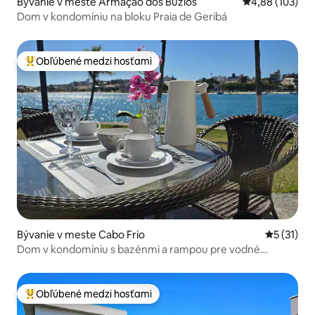
Bývanie v meste Armação dos Búzios
Priemerné ohod
4,88 (103)
Dom v kondomíniu na bloku Praia de Geribá
Obľúbené medzi hosťami
Najobľúbenejšie medzi hosťami
Bývanie v meste Cabo Frio
Priemerné
5 (31)
Dom v kondomíniu s bazénmi a rampou pre vodné
lyžovanie
Obľúbené medzi hosťami
Najobľúbenejšie medzi hosťami