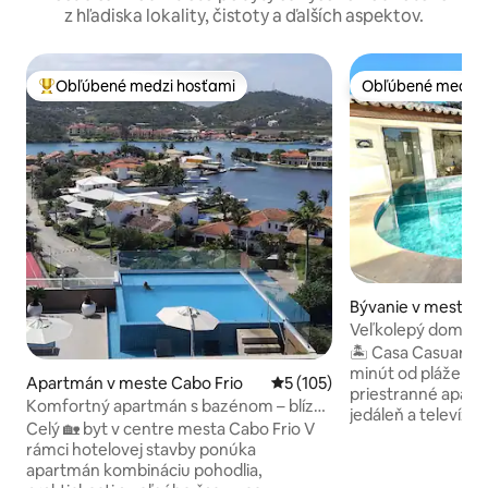
z hľadiska lokality, čistoty a ďalších aspektov.
Obľúbené medzi hosťami
Obľúbené medzi 
Najobľúbenejšie medzi hosťami
Obľúbené medzi 
Bývanie v meste G
Veľkolepý dom so 
rohu Geribá
🏝️ Casa Casuarina,
minút od pláže Ger
Apartmán v meste Cabo Frio
Priemerné ohodnotenie 5 z 5
5 (105)
priestranné apart
Komfortný apartmán s bazénom – blízko
jedáleň a televízor
pláže
Celý 🏡 byt v centre mesta Cabo Frio V
kuchyňa poskytujú
rámci hotelovej stavby ponúka
🔥 Kúzlo Casa Casu
apartmán kombináciu pohodlia,
v celom objekte s