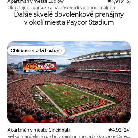
Apartmán v meste Ludlow
Priemerné oho
4,91 (415)
Okúzľujúca garsónka na poschodí s jednou spálňou
Ďalšie skvelé dovolenkové prenájmy
Ludlow KY
v okolí miesta Paycor Stadium
Obľúbené medzi hosťami
Obľúbené medzi hosťami
Apartmán v meste Cincinnati
Priemerné oho
4,92 (24)
Veľká manželská posteľ v centre mesta blízko veže Carew