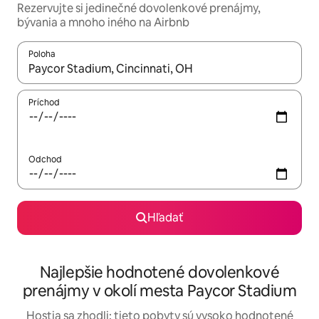
Rezervujte si jedinečné dovolenkové prenájmy,
bývania a mnoho iného na Airbnb
Poloha
Keď budú výsledky k dispozícii, môžete si ich prechádzať pom
Príchod
Odchod
Hľadať
Najlepšie hodnotené dovolenkové
prenájmy v okolí mesta Paycor Stadium
Hostia sa zhodli: tieto pobyty sú vysoko hodnotené