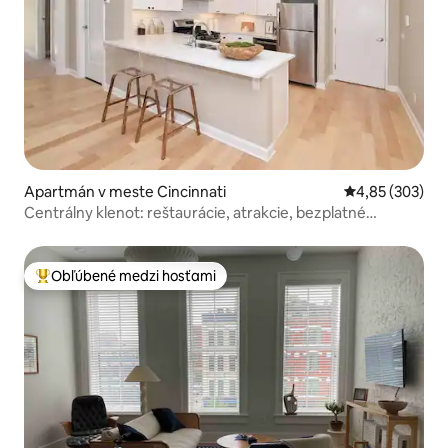
Apartmán v meste Cincinnati
Priemerné ohod
4,85 (303)
Centrálny klenot: reštaurácie, atrakcie, bezplatné
parkovanie
Obľúbené medzi hosťami
Najobľúbenejšie medzi hosťami