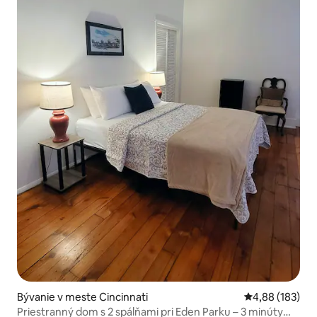
Bývanie v meste Cincinnati
Priemerné ohod
4,88 (183)
Priestranný dom s 2 spálňami pri Eden Parku – 3 minúty