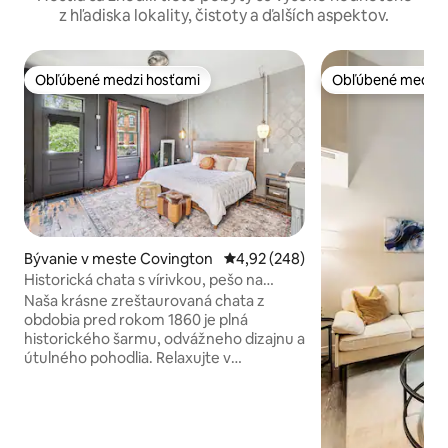
z hľadiska lokality, čistoty a ďalších aspektov.
Obľúbené medzi hosťami
Obľúbené medzi 
Obľúbené medzi hosťami
Obľúbené medzi 
Bývanie v meste Covington
Priemerné ohodnotenie 4,92 z 5
4,92 (248)
Historická chata s vírivkou, pešo na
MainStrasse
Naša krásne zreštaurovaná chata z
obdobia pred rokom 1860 je plná
historického šarmu, odvážneho dizajnu a
útulného pohodlia. Relaxujte v
exkluzívnej, polosúkromnej vírivke pod
hviezdami a potom sa ponorte do
luxusnej postele veľkosti King. Hostia sú
nadšení z jedinečnej kúpeľne. Táto rušná