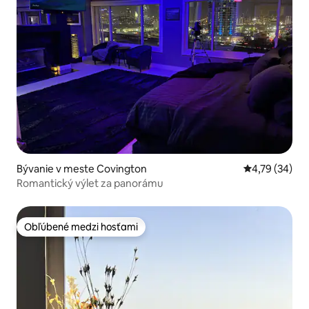
Bývanie v meste Covington
Priemerné oho
4,79 (34)
Romantický výlet za panorámu
Obľúbené medzi hosťami
Obľúbené medzi hosťami