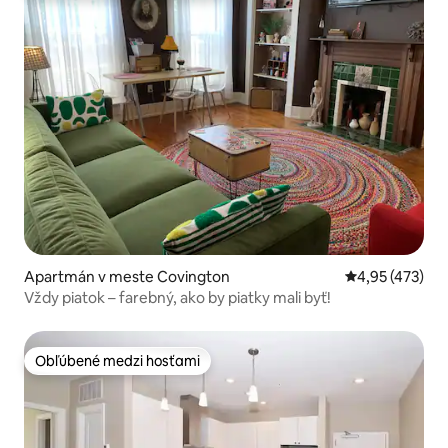
Apartmán v meste Covington
Priemerné ohod
4,95 (473)
Vždy piatok – farebný, ako by piatky mali byť!
Obľúbené medzi hosťami
Obľúbené medzi hosťami