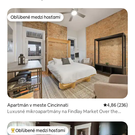
Obľúbené medzi hosťami
Obľúbené medzi hosťami
Apartmán v meste Cincinnati
Priemerné ohod
4,86 (236)
Luxusné mikroapartmány na Findlay Market Over the
Rhine
Obľúbené medzi hosťami
Najobľúbenejšie medzi hosťami