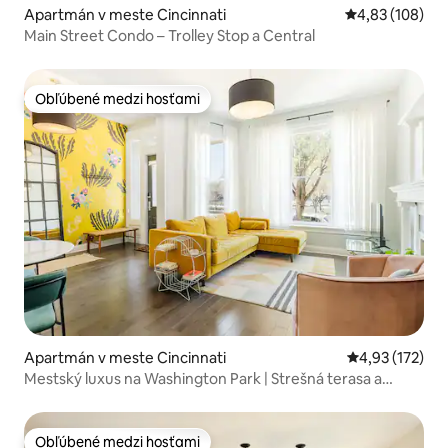
Apartmán v meste Cincinnati
Priemerné ohod
4,83 (108)
Main Street Condo – Trolley Stop a Central
Obľúbené medzi hosťami
Obľúbené medzi hosťami
Apartmán v meste Cincinnati
Priemerné ohod
4,93 (172)
Mestský luxus na Washington Park | Strešná terasa a
parkovanie
Obľúbené medzi hosťami