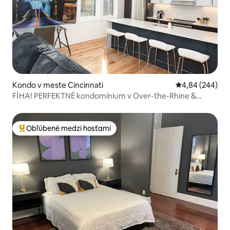
Kondo v meste Cincinnati
Priemerné ohod
4,84 (244)
FÍHA! PERFEKTNÉ kondomínium v Over-the-Rhine &
Downtown!
Obľúbené medzi hosťami
Najobľúbenejšie medzi hosťami