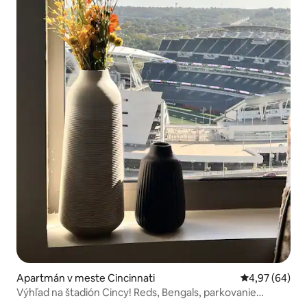
Apartmán v meste Cincinnati
Priemerné oho
4,97 (64)
Výhľad na štadión Cincy! Reds, Bengals, parkovanie
zdarma