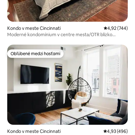
Kondo v meste Cincinnati
Priemerné ohod
4,92 (744)
Moderné kondomínium v centre mesta/OTR blízko
všetkého
Obľúbené medzi hosťami
Obľúbené medzi hosťami
Kondo v meste Cincinnati
Priemerné ohod
4,93 (496)