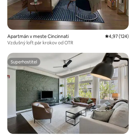
Apartmán v meste Cincinnati
Priemerné ohod
4,97 (124)
Vzdušný loft pár krokov od OTR
Superhostiteľ
Superhostiteľ