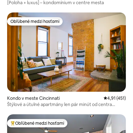
[Poloha + luxus] – kondomínium v centre mesta
Obľúbené medzi hosťami
Obľúbené medzi hosťami
Kondo v meste Cincinnati
Priemerné oho
4,91 (451)
Štýlové a útulné apartmány len pár minút od centra
mesta/OTR/UC!
Obľúbené medzi hosťami
Najobľúbenejšie medzi hosťami