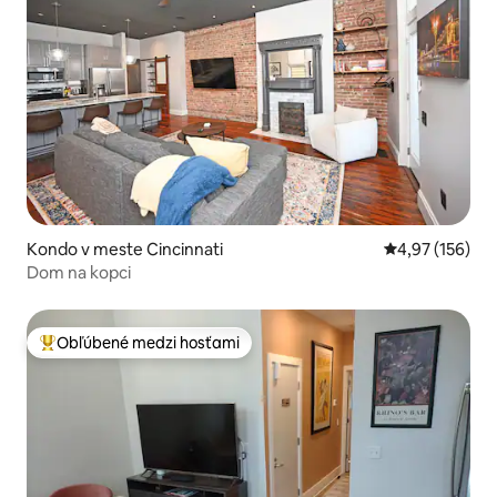
Kondo v meste Cincinnati
Priemerné ohod
4,97 (156)
Dom na kopci
Obľúbené medzi hosťami
Najobľúbenejšie medzi hosťami