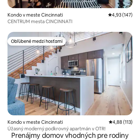
Kondo v meste Cincinnati
Priemerné ohod
4,93 (147)
CENTRUM mesta CINCINNATI
Obľúbené medzi hosťami
Obľúbené medzi hosťami
Kondo v meste Cincinnati
Priemerné oho
4,88 (113)
Úžasný moderný podkrovný apartmán v OTR!
Prenájmy domov vhodných pre rodiny