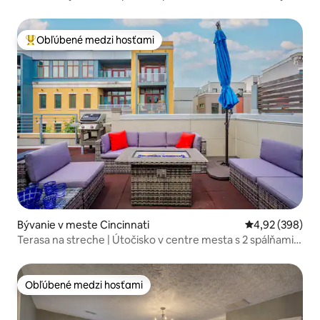
chôdze
Obľúbené medzi hosťami
Najobľúbenejšie medzi hosťami
Bývanie v meste Cincinnati
Priemerné ohod
4,92 (398)
Terasa na streche | Útočisko v centre mesta s 2 spálňami a
možnosťou prechádzok
Obľúbené medzi hosťami
Obľúbené medzi hosťami