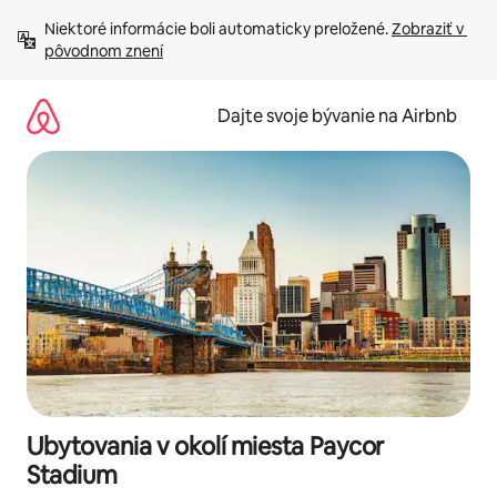
Preskočiť
Niektoré informácie boli automaticky preložené. 
Zobraziť v 
na
pôvodnom znení
obsah.
Dajte svoje bývanie na Airbnb
Ubytovania v okolí miesta Paycor
Stadium