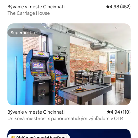
Bývanie v meste Cincinnati
Priemerné ohod
4,98 (452)
The Carriage House
Superhostiteľ
Superhostiteľ
Bývanie v meste Cincinnati
Priemerné ohod
4,94 (110)
Úniková miestnosť s panoramatickým výhľadom v OTR