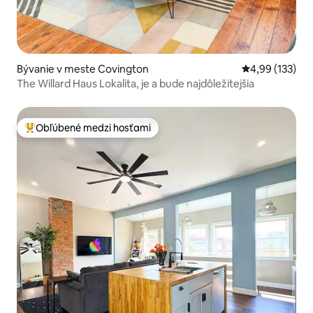
Bývanie v meste Covington
Priemerné ohod
4,99 (133)
The Willard Haus Lokalita, je a bude najdôležitejšia
Obľúbené medzi hosťami
Najobľúbenejšie medzi hosťami