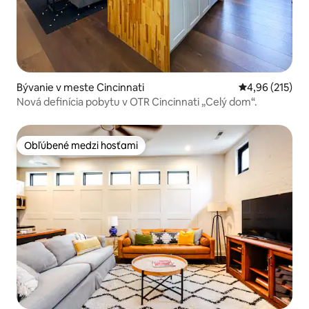
Bývanie v meste Cincinnati
Priemerné ohod
4,96 (215)
Nová definícia pobytu v OTR Cincinnati „Celý dom“.
Obľúbené medzi hosťami
Obľúbené medzi hosťami