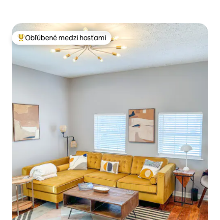
Obľúbené medzi hosťami
Najobľúbenejšie medzi hosťami