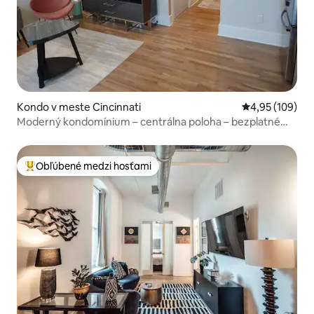
Kondo v meste Cincinnati
Priemerné ohod
4,95 (109)
Moderný kondomínium – centrálna poloha – bezplatné
parkovanie
Obľúbené medzi hosťami
Najobľúbenejšie medzi hosťami