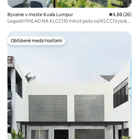
Bývanie v meste Kuala Lumpur
Priemerné oho
4,88 (26)
Legasi|VÝHĽAD NA KLCC|10 minút pešo od KLCC|Vysoké
poschodie|Moderné
Obľúbené medzi hosťami
Obľúbené medzi hosťami