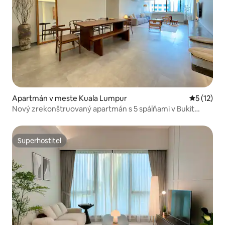
Apartmán v meste Kuala Lumpur
Priemerné
5 (12)
Nový zrekonštruovaný apartmán s 5 spálňami v Bukit
Bintang | Výhľad na Twin Towers
Superhostiteľ
Superhostiteľ