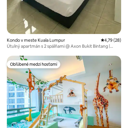
Kondo v meste Kuala Lumpur
Priemerné oho
4,79 (28)
Útulný apartmán s 2 spálňami @ Axon Bukit Bintang |
Pavilion KL
Obľúbené medzi hosťami
Obľúbené medzi hosťami