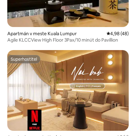
Apartmán v meste Kuala Lumpur
Priemerné oho
4,98 (48)
Agile KLCCView High Floor 3Pax/10 minút do Pavillion
Superhostiteľ
Superhostiteľ