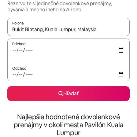
Rezervujte si jedinečné dovolenkové prenájmy,
bývania a mnoho iného na Airbnb
Poloha
Keď budú výsledky k dispozícii, môžete si ich prechádzať pom
Príchod
Odchod
Hľadať
Najlepšie hodnotené dovolenkové
prenájmy v okolí mesta Pavilón Kuala
Lumpur