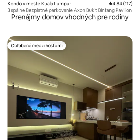
Kondo v meste Kuala Lumpur
Priemerné oho
4,84 (117)
3 spálne Bezplatné parkovanie Axon Bukit Bintang Pavilion
Prenájmy domov vhodných pre rodiny
Obľúbené medzi hosťami
Obľúbené medzi hosťami