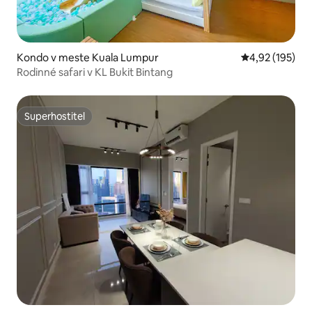
Kondo v meste Kuala Lumpur
Priemerné ohod
4,92 (195)
Rodinné safari v KL Bukit Bintang
Superhostiteľ
Superhostiteľ