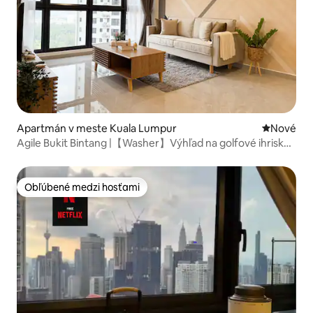
Apartmán v meste Kuala Lumpur
Nové ubyt
Nové
Agile Bukit Bintang |【Washer】Výhľad na golfové ihrisko
5 min TRX
Obľúbené medzi hosťami
Obľúbené medzi hosťami