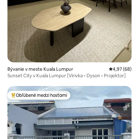
Bývanie v meste Kuala Lumpur
Priemerné oho
4,97 (68)
Sunset City v Kuala Lumpur [Vírivka • Dyson • Projektor]
Obľúbené medzi hosťami
Najobľúbenejšie medzi hosťami