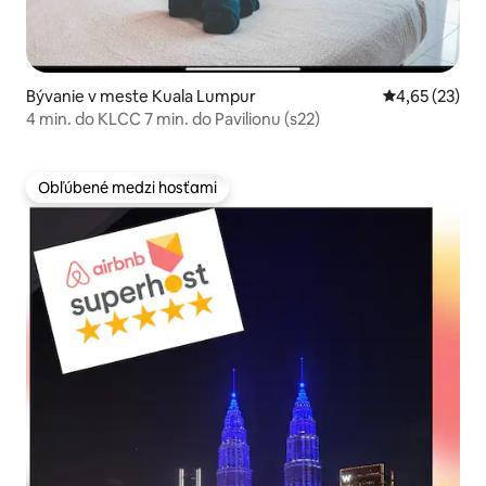
Bývanie v meste Kuala Lumpur
Priemerné oho
4,65 (23)
4 min. do KLCC 7 min. do Pavilionu (s22)
Obľúbené medzi hosťami
Obľúbené medzi hosťami