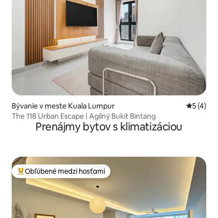
Bývanie v meste Kuala Lumpur
Priemerné
5 (4)
The 118 Urban Escape | Agilný Bukit Bintang
Prenájmy bytov s klimatizáciou
Obľúbené medzi hosťami
Najobľúbenejšie medzi hosťami