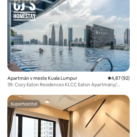
Superhostiteľ
Apartmán v meste Kuala Lumpur
Priemerné oho
4,87 (92)
39: Cozy Eaton Residences KLCC Eaton Apartmány/
Výhľad na Petronas Twin Towers
Superhostiteľ
Superhostiteľ