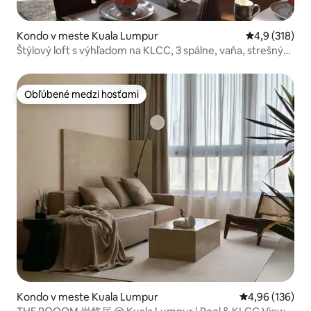
Kondo v meste Kuala Lumpur
Priemerné oho
4,9 (318)
Štýlový loft s výhľadom na KLCC, 3 spálne, vaňa, strešný
bazén
Obľúbené medzi hosťami
Obľúbené medzi hosťami
Kondo v meste Kuala Lumpur
Priemerné ohod
4,96 (136)