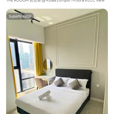
THE ROOOM 岩悠居 @ Kuala Lumpur | Pool & KLCC View
Superhostiteľ
Superhostiteľ