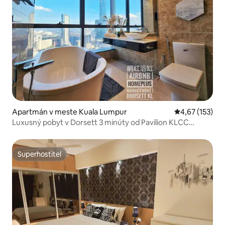
Apartmán v meste Kuala Lumpur
Priemerné ohod
4,67 (153)
Luxusný pobyt v Dorsett 3 minúty od Pavilion KLCC
Netflix
Superhostiteľ
Superhostiteľ