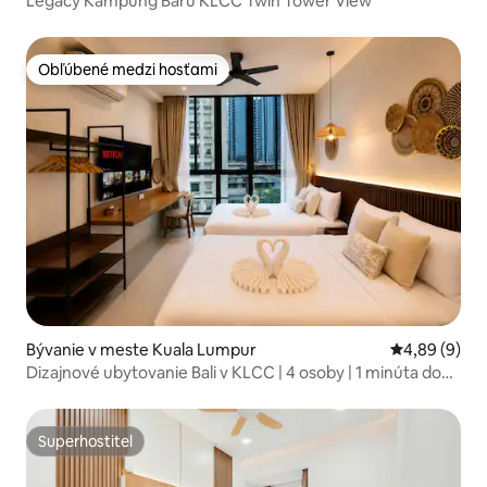
Legacy Kampung Baru KLCC Twin Tower View
Obľúbené medzi hosťami
Obľúbené medzi hosťami
Bývanie v meste Kuala Lumpur
Priemerné oh
4,89 (9)
Dizajnové ubytovanie Bali v KLCC | 4 osoby | 1 minúta do
vlaku
Superhostiteľ
Superhostiteľ