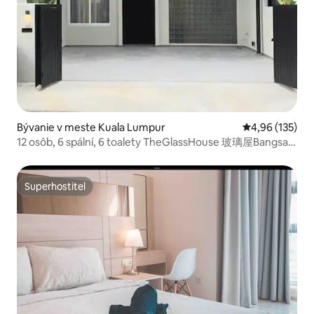
Bývanie v meste Kuala Lumpur
Priemerné ohod
4,96 (135)
12 osôb, 6 spální, 6 toalety TheGlassHouse 玻璃屋Bangsar
KL
Superhostiteľ
Superhostiteľ