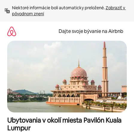
Preskočiť
Niektoré informácie boli automaticky preložené. 
Zobraziť v 
na
pôvodnom znení
obsah.
Dajte svoje bývanie na Airbnb
Ubytovania v okolí miesta Pavilón Kuala
Lumpur