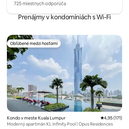
725 miestnych odporúča
Prenájmy v kondomíniách s Wi-Fi
Obľúbené medzi hosťami
Obľúbené medzi hosťami
Kondo v meste Kuala Lumpur
Priemerné oho
4,95 (171)
Moderný apartmán KL Infinity Pool | Opus Residences