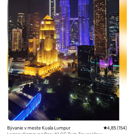
Bývanie v meste Kuala Lumpur
Priemerné ohod
4,85 (154)