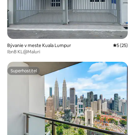
Bývanie v meste Kuala Lumpur
Priemerné 
5 (25)
IbnB KL@Maluri
Superhostiteľ
Superhostiteľ