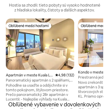
Hostia sa zhodli: tieto pobyty sú vysoko hodnotené
z hľadiska lokality, čistoty a ďalších aspektov.
Obľúbené medzi hosťami
Obľúbené medzi 
Obľúbené medzi hosťami
Obľúbené medzi 
Kondo v meste Ku
Apartmán v meste Kuala Lu
Priemerné ohodnotenie 4,98 z 5
4,98 (132)
ur
Priestranná jednot
mpur
Panoramatický apartmán s 2 spálňami,
KLCC
Novo zrekonštru
výhľadom na KLCC a nekonečným
Pohodlne sa usaďte a oddýchnite si v
apartmán s 3 spál
bazénom
tomto pokojnom, štýlovom priestore.
štvorcových stôp v
Prečo panoramatický 2Br apartmán v
KL. Priamo oprot
Lucentii: - Najlepšie výhľady na Kuala
Pavilion Mall. Pome
Obľúbené vybavenie v dovolenkových
Lumpur - Krásne zdobené zábavným
ideálne pre rodinu Bud
duchom - Centrálne umiestnený a