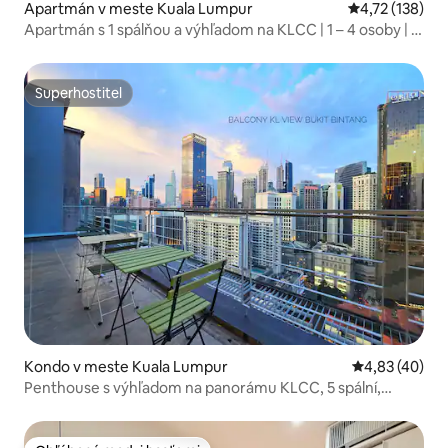
Apartmán v meste Kuala Lumpur
Priemerné oho
4,72 (138)
Apartmán s 1 spálňou a výhľadom na KLCC | 1 – 4 osoby | 5
minút od Pavilionu
Superhostiteľ
Superhostiteľ
Kondo v meste Kuala Lumpur
Priemerné oho
4,83 (40)
Penthouse s výhľadom na panorámu KLCC, 5 spální,
karaoke, bazén