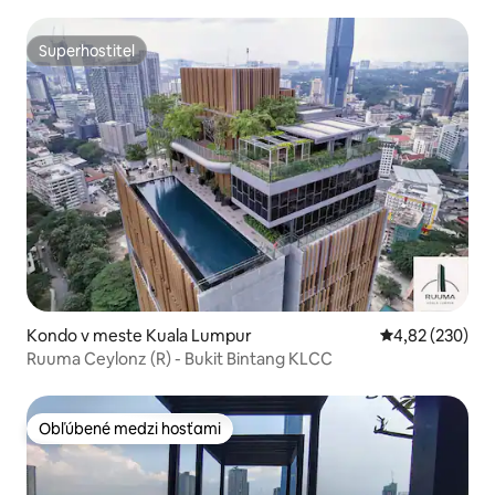
Superhostiteľ
Superhostiteľ
Kondo v meste Kuala Lumpur
Priemerné ohod
4,82 (230)
Ruuma Ceylonz (R) - Bukit Bintang KLCC
Obľúbené medzi hosťami
Obľúbené medzi hosťami