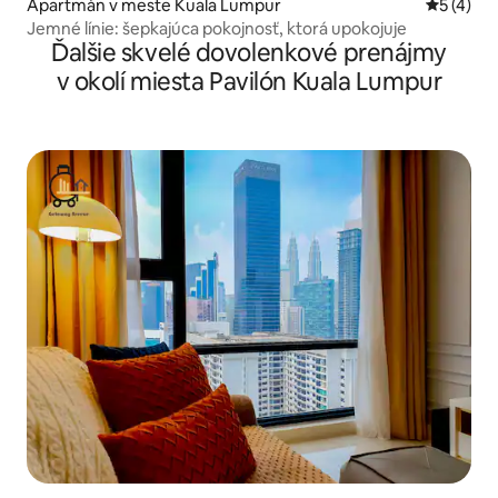
Apartmán v meste Kuala Lumpur
Priemerné
5 (4)
Jemné línie: šepkajúca pokojnosť, ktorá upokojuje
Ďalšie skvelé dovolenkové prenájmy
v okolí miesta Pavilón Kuala Lumpur