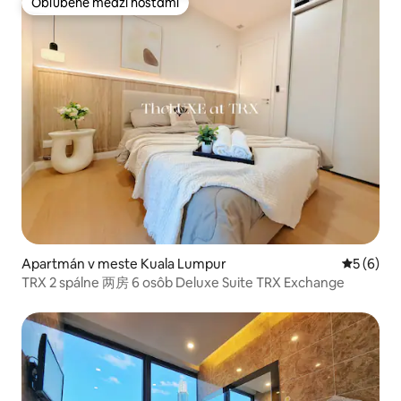
Obľúbené medzi hosťami
Obľúbené medzi hosťami
Apartmán v meste Kuala Lumpur
Priemerné
5 (6)
TRX 2 spálne 两房 6 osôb Deluxe Suite TRX Exchange