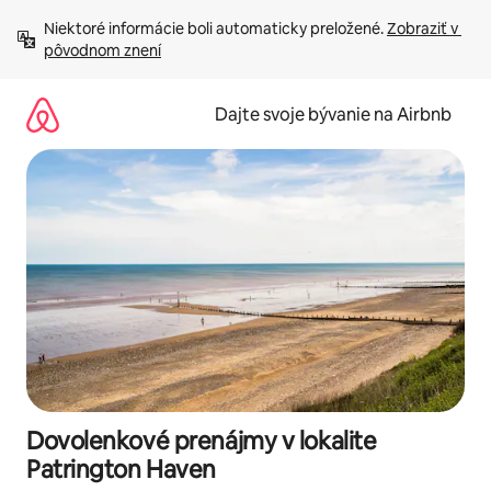
Preskočiť
Niektoré informácie boli automaticky preložené. 
Zobraziť v 
na
pôvodnom znení
obsah.
Dajte svoje bývanie na Airbnb
Dovolenkové prenájmy v lokalite
Patrington Haven