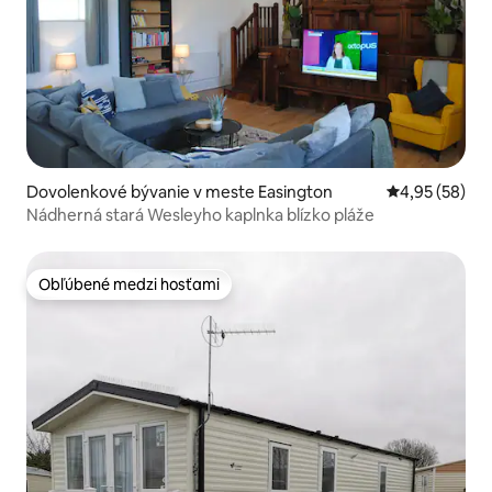
Dovolenkové bývanie v meste Easington
Priemerné oho
4,95 (58)
Nádherná stará Wesleyho kaplnka blízko pláže
Obľúbené medzi hosťami
Obľúbené medzi hosťami