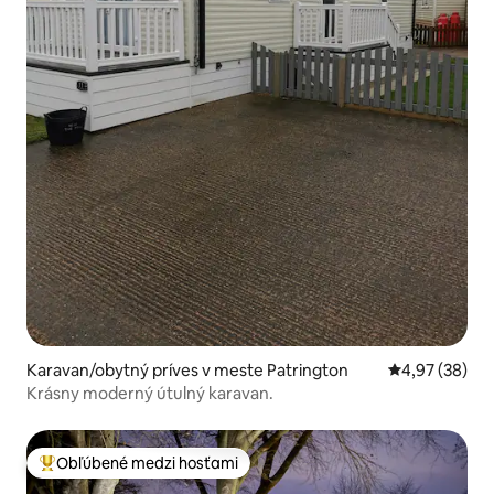
Karavan/obytný príves v meste Patrington
Priemerné oho
4,97 (38)
Krásny moderný útulný karavan.
Obľúbené medzi hosťami
Najobľúbenejšie medzi hosťami