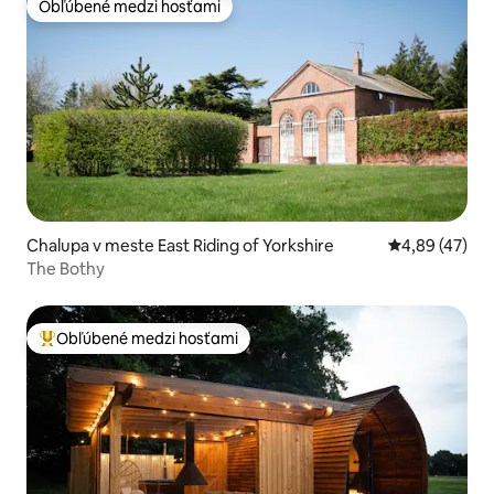
Obľúbené medzi hosťami
Obľúbené medzi hosťami
Chalupa v meste East Riding of Yorkshire
Priemerné oho
4,89 (47)
The Bothy
Obľúbené medzi hosťami
Najobľúbenejšie medzi hosťami