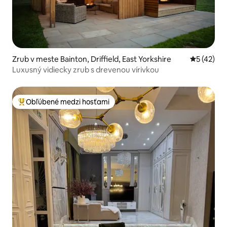
Zrub v meste Bainton, Driffield, East Yorkshire
Priemerné 
5 (42)
Luxusný vidiecky zrub s drevenou vírivkou
Obľúbené medzi hosťami
Najobľúbenejšie medzi hosťami