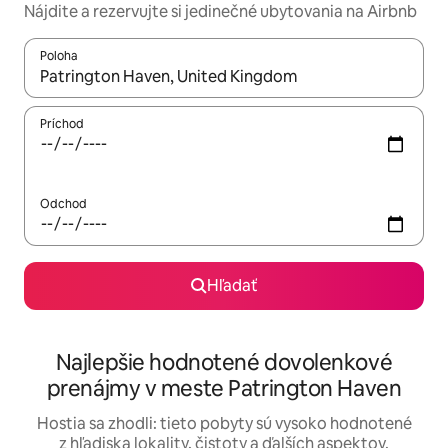
Nájdite a rezervujte si jedinečné ubytovania na Airbnb
Poloha
Keď budú výsledky k dispozícii, môžete si ich prechádzať pom
Príchod
Odchod
Hľadať
Najlepšie hodnotené dovolenkové
prenájmy v meste Patrington Haven
Hostia sa zhodli: tieto pobyty sú vysoko hodnotené
z hľadiska lokality, čistoty a ďalších aspektov.