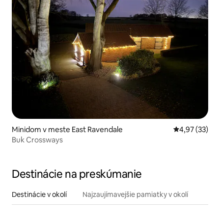
Minidom v meste East Ravendale
Priemerné oho
4,97 (33)
Buk Crossways
Destinácie na preskúmanie
Destinácie v okolí
Najzaujímavejšie pamiatky v okolí