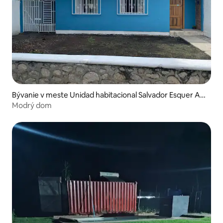
Bývanie v meste Unidad habitacional Salvador Esquer Ap
odaca
Modrý dom