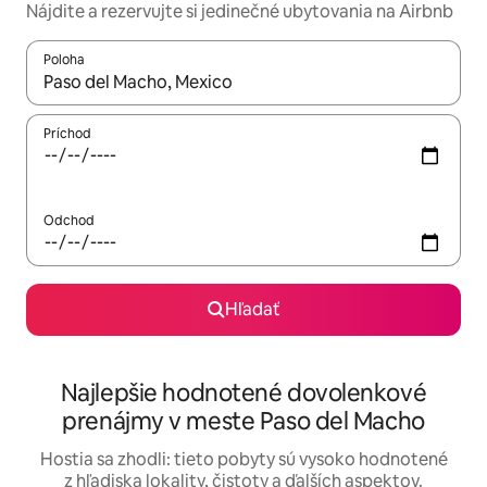
Nájdite a rezervujte si jedinečné ubytovania na Airbnb
Poloha
Keď budú výsledky k dispozícii, môžete si ich prechádzať pom
Príchod
Odchod
Hľadať
Najlepšie hodnotené dovolenkové
prenájmy v meste Paso del Macho
Hostia sa zhodli: tieto pobyty sú vysoko hodnotené
z hľadiska lokality, čistoty a ďalších aspektov.