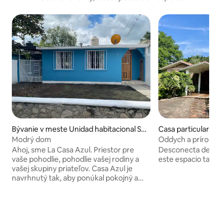
Bývanie v meste Unidad habitacional Sal
Casa particular (
vador Esquer Apodaca
n de Tejeda
Modrý dom
Oddych a príroda:
bazén
Ahoj, sme La Casa Azul. Priestor pre
Desconecta de tu
vaše pohodlie, pohodlie vašej rodiny a
este espacio tan a
vašej skupiny priateľov. Casa Azul je
navrhnutý tak, aby ponúkal pokojný a
funkčný pobyt: má tri spálne, pričom
každá je vybavená pohodlnými
posteľami a posteľnou bielizňou
pripravenou na váš odpočinok. S