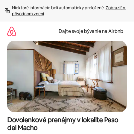
Preskočiť
Niektoré informácie boli automaticky preložené. 
Zobraziť v 
na
pôvodnom znení
obsah.
Dajte svoje bývanie na Airbnb
Dovolenkové prenájmy v lokalite Paso
del Macho