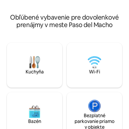
útulnými spoločnými priestormi, kde sa
môžete stretávať a užiť si svoj pobyt. A s
vonkajšími priestormi, kde si môžete
Obľúbené vybavenie pre dovolenkové
vychutnať čerstvý vzduch, a s
prenájmy v meste Paso del Macho
pohodlným súkromným parkovaním.
Kuchyňa
Wi-Fi
Bezplatné
Bazén
parkovanie priamo
v objekte