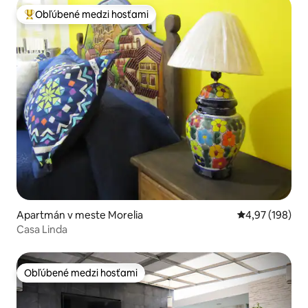
Obľúbené medzi hosťami
Najobľúbenejšie medzi hosťami
Apartmán v meste Morelia
Priemerné ohod
4,97 (198)
Casa Linda
Obľúbené medzi hosťami
Obľúbené medzi hosťami