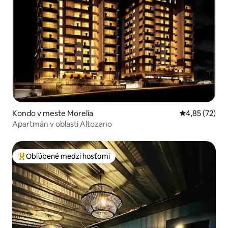
Kondo v meste Morelia
Priemerné oho
4,85 (72)
Apartmán v oblasti Altozano
Obľúbené medzi hosťami
Najobľúbenejšie medzi hosťami