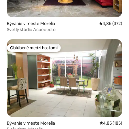
Bývanie v meste Morelia
Priemerné ohod
4,86 (372)
Svetlý štúdio Acueducto
Obľúbené medzi hosťami
Obľúbené medzi hosťami
Bývanie v meste Morelia
Priemerné ohod
4,85 (185)