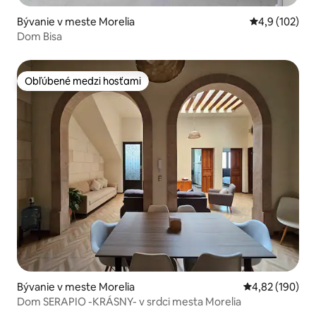
Bývanie v meste Morelia
Priemerné oho
4,9 (102)
Dom Bisa
Obľúbené medzi hosťami
Obľúbené medzi hosťami
Bývanie v meste Morelia
Priemerné ohod
4,82 (190)
Dom SERAPIO -KRÁSNY- v srdci mesta Morelia