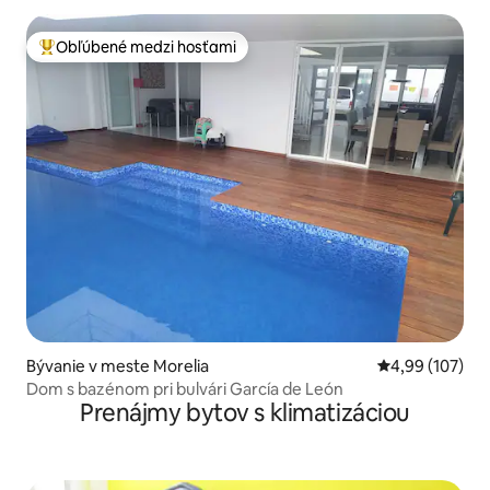
Obľúbené medzi hosťami
Najobľúbenejšie medzi hosťami
Bývanie v meste Morelia
Priemerné ohod
4,99 (107)
Dom s bazénom pri bulvári García de León
Prenájmy bytov s klimatizáciou