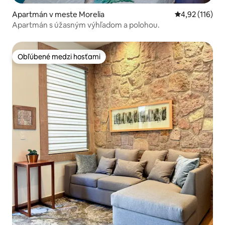
Apartmán v meste Morelia
Priemerné oho
4,92 (116)
Apartmán s úžasným výhľadom a polohou.
Obľúbené medzi hosťami
Obľúbené medzi hosťami