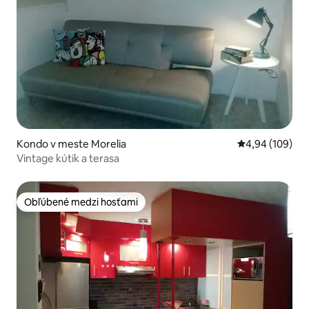
Kondo v meste Morelia
Priemerné ohod
4,94 (109)
Vintage kútik a terasa
Obľúbené medzi hosťami
Obľúbené medzi hosťami