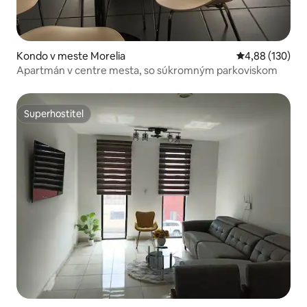
Kondo v meste Morelia
Priemerné ohod
4,88 (130)
Apartmán v centre mesta, so súkromným parkoviskom
Superhostiteľ
Superhostiteľ