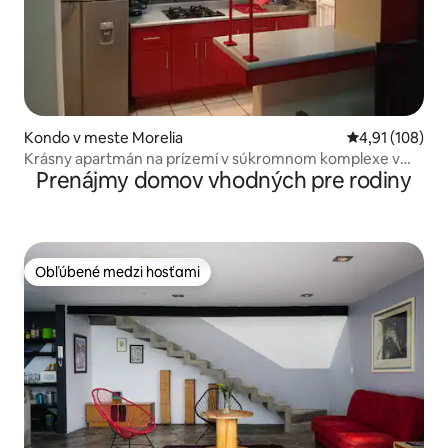
Kondo v meste Morelia
Priemerné ohod
4,91 (108)
Krásny apartmán na prízemí v súkromnom komplexe v
Prenájmy domov vhodných pre rodiny
Morelii.
Obľúbené medzi hosťami
Obľúbené medzi hosťami