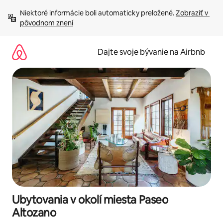
Preskočiť
Niektoré informácie boli automaticky preložené. 
Zobraziť v 
na
pôvodnom znení
obsah.
Dajte svoje bývanie na Airbnb
Ubytovania v okolí miesta Paseo
Altozano