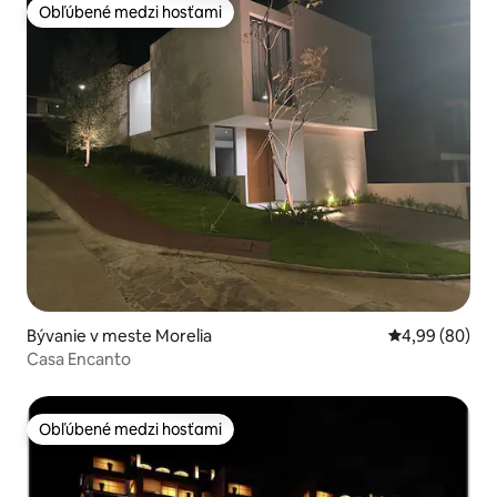
Obľúbené medzi hosťami
Obľúbené medzi hosťami
Bývanie v meste Morelia
Priemerné oho
4,99 (80)
Casa Encanto
Obľúbené medzi hosťami
Obľúbené medzi hosťami