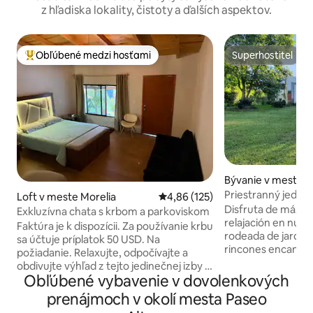
z hľadiska lokality, čistoty a ďalších aspektov.
Obľúbené medzi hosťami
Superhostiteľ
Najobľúbenejšie medzi hosťami
Superhostiteľ
Bývanie v meste M
Priestranný jedn
Loft v meste Morelia
Priemerné ohodnotenie 4,86 z 5
4,86 (125)
obklopený záhrada
Disfruta de máxima
Exkluzívna chata s krbom a parkoviskom
relajación en nue
Faktúra je k dispozícii. Za používanie krbu
rodeada de jardine
sa účtuje príplatok 50 USD. Na
rincones encantad
požiadanie. Relaxujte, odpočívajte a
café y admirar las v
obdivujte výhľad z tejto jedinečnej izby v
Inmejorable ubica
Obľúbené vybavenie v dovolenkových
štýle chaty v meste Morelia (Altozano),
Universidades, pla
ktorá je určená len a výhradne pre páry
prenájmoch v okolí mesta Paseo
restaurantes en la
alebo pre 1 osobu. Vybavené teplou