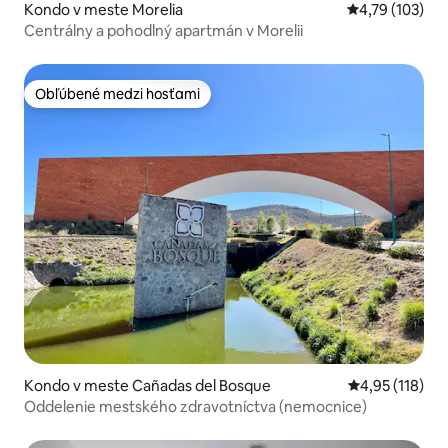
Kondo v meste Morelia
Priemerné ohod
4,79 (103)
Centrálny a pohodlný apartmán v Morelii
Obľúbené medzi hosťami
Obľúbené medzi hosťami
Kondo v meste Cañadas del Bosque
Priemerné oho
4,95 (118)
Oddelenie mestského zdravotníctva (nemocnice)