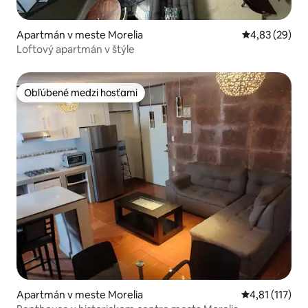
Apartmán v meste Morelia
Priemerné oho
4,83 (29)
Loftový apartmán v štýle
Obľúbené medzi hosťami
Obľúbené medzi hosťami
Apartmán v meste Morelia
Priemerné oho
4,81 (117)