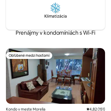
Klimatizácia
Prenájmy v kondomíniách s Wi-Fi
Obľúbené medzi hosťami
Obľúbené medzi hosťami
Kondo v meste Morelia
Priemerné oho
4,82 (151)