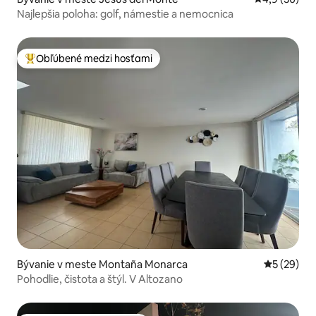
Najlepšia poloha: golf, námestie a nemocnica
Obľúbené medzi hosťami
Najobľúbenejšie medzi hosťami
Bývanie v meste Montaña Monarca
Priemerné 
5 (29)
Pohodlie, čistota a štýl. V Altozano