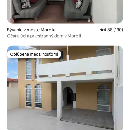
Bývanie v meste Morelia
Priemerné ohod
4,88 (130)
Očarujúci a priestranný dom v Morelii
Obľúbené medzi hosťami
Obľúbené medzi hosťami