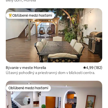
Biely dom, Morelia
Obľúbené medzi hosťami
Najobľúbenejšie medzi hosťami
Bývanie v meste Morelia
Priemerné ohod
4,99 (182)
Úžasný pohodlný a priestranný dom v blízkosti centra.
Obľúbené medzi hosťami
Obľúbené medzi hosťami