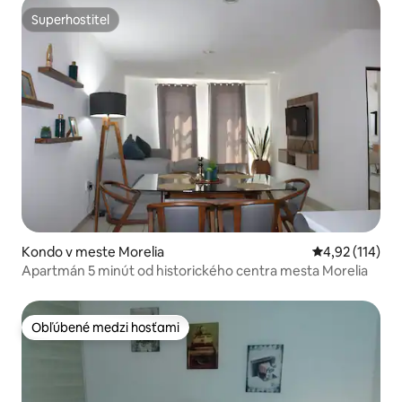
Superhostiteľ
Superhostiteľ
Kondo v meste Morelia
Priemerné oho
4,92 (114)
Apartmán 5 minút od historického centra mesta Morelia
Obľúbené medzi hosťami
Obľúbené medzi hosťami