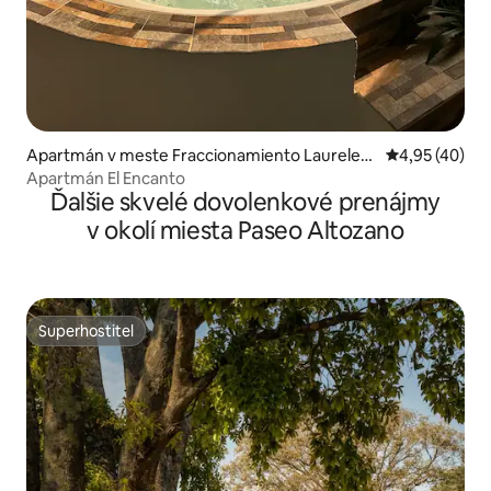
Apartmán v meste Fraccionamiento Laureles
Priemerné oho
4,95 (40)
Eréndira
Apartmán El Encanto
Ďalšie skvelé dovolenkové prenájmy
v okolí miesta Paseo Altozano
Superhostiteľ
Superhostiteľ