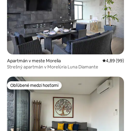
Apartmán v meste Morelia
Priemerné oho
4,89 (99)
Strešný apartmán v Morelúria Luna Diamante
Obľúbené medzi hosťami
Obľúbené medzi hosťami