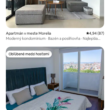
Apartmán v meste Morelia
Priemerné oho
4,94 (87)
Moderný kondomínium · Bazén a posilňovňa · Najlepšia
poloha
Obľúbené medzi hosťami
Obľúbené medzi hosťami