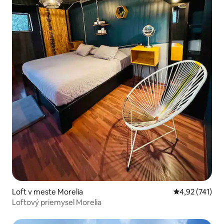
Loft v meste Morelia
Priemerné ohod
4,92 (741)
Loftový priemysel Morelia