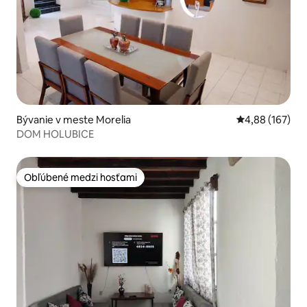
Bývanie v meste Morelia
Priemerné ohod
4,88 (167)
DOM HOLUBICE
Obľúbené medzi hosťami
Obľúbené medzi hosťami