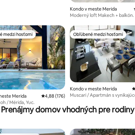
Kondo v meste Merida
Moderný loft Makech + balkón.
strešná terasa
é medzi hosťami
Obľúbené medzi hosťami
é medzi hosťami
Obľúbené medzi hosťami
Kondo v meste Merida
P
Muscari / Apartmán s vynikajú
4,88 z 5, počet hodnotení: 121
meste Merida
Priemerné ohodnotenie 4,88 z 5, počet hodno
4,88 (176)
polohou
h / Mérida, Yuc.
Prenájmy domov vhodných pre rodiny