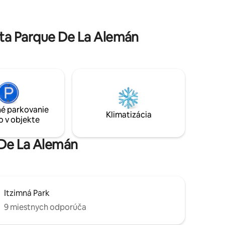
 a moderné
nemocnice Star Medica a 10 minút
tromami,
chôdze od Montejo chôdze a 15 minút od
tom a
centra.
ta Parque De La Alemán
é parkovanie
Klimatizácia
o v objekte
e De La Alemán
Itzimná Park
9 miestnych odporúča