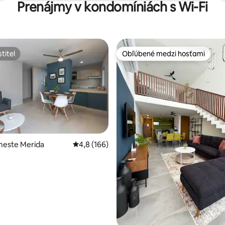
Prenájmy v kondomíniách s Wi-Fi
titeľ
Obľúbené medzi hosťami
titeľ
Obľúbené medzi hosťami
4,88 z 5, počet hodnotení: 113
meste Merida
Priemerné ohodnotenie 4,8 z 5, počet hodn
4,8 (166)