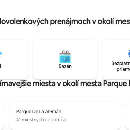
kolónia, ktorá odráža tradičné
 do dokonalého bazéna
Meridy s ulicami lemovanými s
by ste zakončili svoj deň tým
intenzívnym komunitným živo
lnejším spôsobom.
gastronómiou.
dovolenkových prenájmoch v okolí mes
Bezplatn
i
Bazén
priam
jímavejšie miesta v okolí mesta Parqu
Parque De La Alemán
41 miestnych odporúča