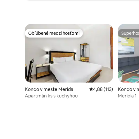
Obľúbené medzi hosťami
Superhos
Obľúbené medzi hosťami
Superhos
Kondo v meste Merida
Priemerné ohodnotenie 
4,88 (113)
Kondo v 
Apartmán ks s kuchyňou
Meridia 1