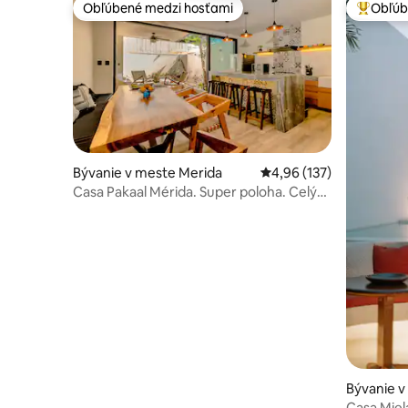
Obľúbené medzi hosťami
Obľúb
Obľúbené medzi hosťami
Najobľúb
Bývanie v meste Merida
Priemerné ohodnotenie 
4,96 (137)
Casa Pakaal Mérida. Super poloha. Celý
dom
Bývanie v
Casa Miel