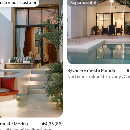
ené medzi hosťami
Superhostiteľ
enejšie medzi hosťami
Superhostiteľ
4,96 z 5, počet hodnotení: 137
Bývanie v meste Merida
P
Nedávno zrekonštruovaný „Cas
so súkromným bazénom
 meste Merida
Priemerné ohodnotenie 4,95 z 5, počet hodn
4,95 (86)
a – dizajnový butikový dom