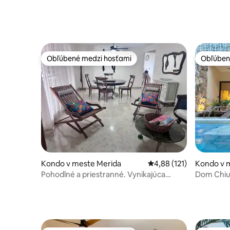
Obľúbené medzi hosťami
Obľúben
Obľúbené medzi hosťami
Obľúben
Kondo v meste Merida
Priemerné ohodnotenie 
4,88 (121)
Kondo v 
Pohodlné a priestranné. Vynikajúca
Dom Chiuo
poloha