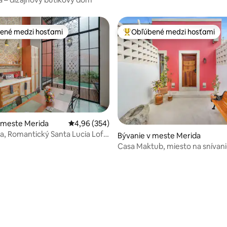
ené medzi hosťami
Obľúbené medzi hosťami
enejšie medzi hosťami
Najobľúbenejšie medzi hosťami
 meste Merida
Priemerné ohodnotenie 4,96 z 5, počet hodno
4,96 (354)
fa, Romantický Santa Lucia Loft
Bývanie v meste Merida
Casa Maktub, miesto na snívan