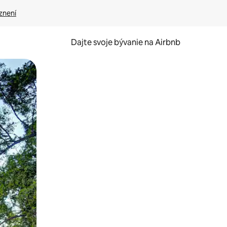
znení
Dajte svoje bývanie na Airbnb
kúmať pomocou dotykových gest či potiahnutia prstom.