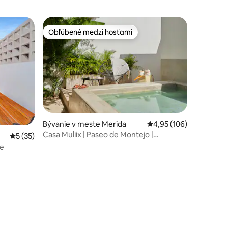
Obľúbené medzi hosťami
Obľúbené medzi hosťami
tení: 354
Bývanie v meste Merida
Priemerné ohodnotenie
4,95 (106)
Casa Muliix | Paseo de Montejo |
Priemerné ohodnotenie 5 z 5, počet hodnotení: 35
5 (35)
Inteligentný dom
ie