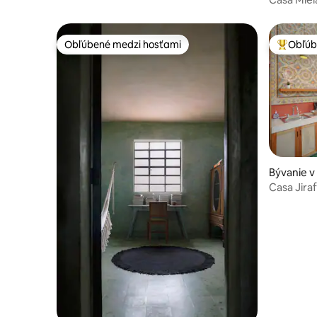
Obľúbené medzi hosťami
Obľúb
Obľúbené medzi hosťami
Najobľúb
Bývanie v
Casa Jira
v centre