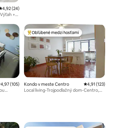
Priemerné ohodnotenie 4,92 z 5, počet hodnotení: 24
4,92 (24)
 Výťah +
Obľúbené medzi hosťami
Najobľúbenejšie medzi hosťami
riemerné ohodnotenie 4,97 z 5, počet hodnotení: 105
4,97 (105)
Kondo v meste Centro
Priemerné ohodnotenie
4,91 (123)
cou
Local living-Trojpodlažný dom-Centro,
tení: 176
Mid.