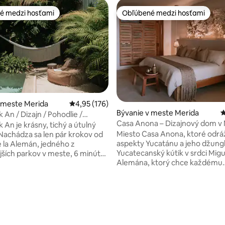
é medzi hosťami
Obľúbené medzi hosťami
é medzi hosťami
Obľúbené medzi hosťami
 meste Merida
Priemerné ohodnotenie 4,95 z 5, počet hodn
4,95 (176)
Bývanie v meste Merida
P
 An / Dizajn / Pohodlie /
Casa Anona – Dizajnový dom v 
 Vybavené
 An je krásny, tichý a útulný
súkromný bazén
Miesto Casa Anona, ktoré odrá
achádza sa len pár krokov od
aspekty Yucatánu a jeho džungl
 la Alemán, jedného z
Yucatecanský kútik v srdci Mig
ších parkov v meste, 6 minút
Alemána, ktorý chce každému
hlavnej avenue Paseo de
cestovateľovi poskytnúť zážito
10 minút autom do centra
miestnou vegetáciou, vodou a
sa Máak An je jedinečná voľba
materiálmi. Má vynikajúcu polohu,
ickou architektúrou a výzdobou,
4,92 z 5, počet hodnotení: 248
pretože sa nachádza niekoľko 
vajú zmysly, aby sa zastavili a
tradičného Parque de la Alemá
. Urobte z Casa Máak svoju
historického centra. Miguel, Alemán je
na preskúmanie Yucatánu a