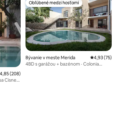
Obľúbené medzi hosťami
Obľúbené medzi hosťami
Bývanie v meste Merida
Priemerné ohodnoteni
4,93 (75)
4BD s garážou + bazénom · Colonia
Alemán
riemerné ohodnotenie 4,85 z 5, počet hodnotení: 208
4,85 (208)
a Cisne“
otení: 86