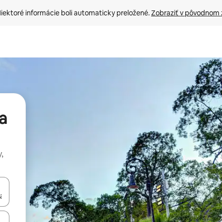
iektoré informácie boli automaticky preložené. 
Zobraziť v pôvodnom 
a
,
rechádzať pomocou klávesov so šípkami nahor a nadol alebo ich pres