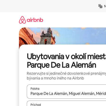
Preskočiť
N
na
obsah.
Ubytovania v okolí miest
Parque De La Alemán
Rezervujte si jedinečné dovolenkové prenájmy
bývania a mnoho iného na Airbnb
Poloha
Keď budú výsledky k dispozícii, môžete si ich p
Príchod