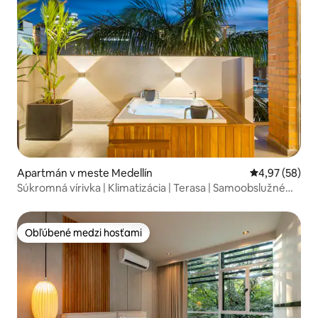
Apartmán v meste Medellín
Priemerné oho
4,97 (58)
Súkromná vírivka | Klimatizácia | Terasa | Samoobslužné
ubytovanie
Obľúbené medzi hosťami
Obľúbené medzi hosťami