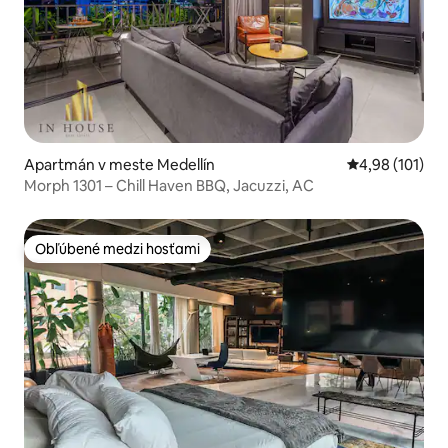
Apartmán v meste Medellín
Priemerné ohod
4,98 (101)
Morph 1301 – Chill Haven BBQ, Jacuzzi, AC
Obľúbené medzi hosťami
Obľúbené medzi hosťami