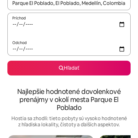
Keď budú výsledky k dispozícii, môžete si ich prechádzať pom
Príchod
Odchod
Hľadať
Najlepšie hodnotené dovolenkové
prenájmy v okolí mesta Parque El
Poblado
Hostia sa zhodli: tieto pobyty sú vysoko hodnotené
z hľadiska lokality, čistoty a ďalších aspektov.