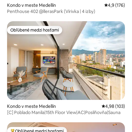
Kondo v meste Medellín
Priemerné oho
4,9 (176)
Penthouse 402 @llerasPark (Vírivka | 4 izby)
Obľúbené medzi hosťami
Obľúbené medzi hosťami
Kondo v meste Medellín
Priemerné ohod
4,98 (103)
[C] Poblado Manila|15th Floor View|AC|Posilňovňa|Sauna
Obľúbené medzi hosťami