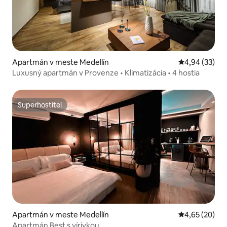
Apartmán v meste Medellín
Priemerné oho
4,94 (33)
Luxusný apartmán v Provenze • Klimatizácia • 4 hostia
Superhostiteľ
Superhostiteľ
Apartmán v meste Medellín
Priemerné oho
4,65 (20)
Apartmán Best s vírivkou