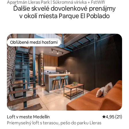
Apartmán Lleras Park | Súkromná vírivka + FstWifi
Ďalšie skvelé dovolenkové prenájmy
v okolí miesta Parque El Poblado
Obľúbené medzi hosťami
Obľúbené medzi hosťami
Loft v meste Medellín
Priemerné oh
4,95 (21)
Priemyselný loft s terasou, pešo do parku Lleras