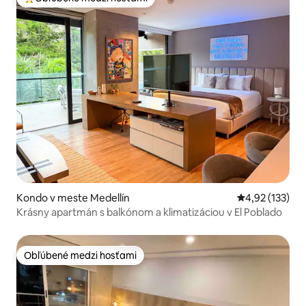
Najobľúbenejšie medzi hosťami
Kondo v meste Medellín
Priemerné ohod
4,92 (133)
Krásny apartmán s balkónom a klimatizáciou v El Poblado
Obľúbené medzi hosťami
Obľúbené medzi hosťami