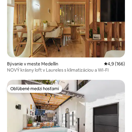
Bývanie v meste Medellín
Priemerné oho
4,9 (166)
NOVÝ krásny loft v Laureles s klimatizáciou a WI-FI
Obľúbené medzi hosťami
Obľúbené medzi hosťami