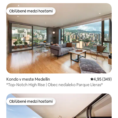
Obľúbené medzi hosťami
Obľúbené medzi hosťami
Kondo v meste Medellín
Priemerné ohod
4,95 (349)
*Top-Notch High Rise | Obec neďaleko Parque Lleras*
Obľúbené medzi hosťami
Obľúbené medzi hosťami