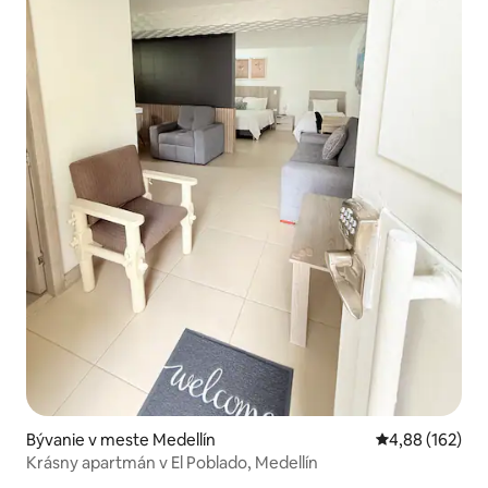
Bývanie v meste Medellín
Priemerné ohod
4,88 (162)
Krásny apartmán v El Poblado, Medellín