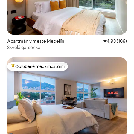
Apartmán v meste Medellín
Priemerné ohod
4,93 (106)
Skvelá garsónka
Obľúbené medzi hosťami
Najobľúbenejšie medzi hosťami