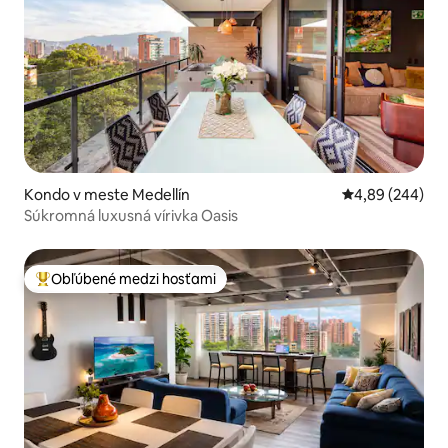
Kondo v meste Medellín
Priemerné ohod
4,89 (244)
Súkromná luxusná vírivka Oasis
Obľúbené medzi hosťami
Najobľúbenejšie medzi hosťami