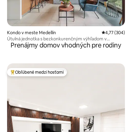
Kondo v meste Medellín
Priemerné ohod
4,77 (304)
Útulná jednotka s bezkonkurenčným výhľadom v
Prenájmy domov vhodných pre rodiny
prvotriednej lokalite
Obľúbené medzi hosťami
Najobľúbenejšie medzi hosťami