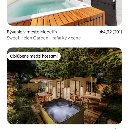
Bývanie v meste Medellín
Priemerné ohod
4,92 (201)
Sweet Helen Garden – raňajky v cene
Obľúbené medzi hosťami
Obľúbené medzi hosťami