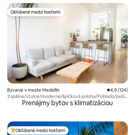
Obľúbené medzi hosťami
Obľúbené medzi hosťami
Bývanie v meste Medellín
Priemerné oho
4,9 (124)
3 spálne/útulné/moderné/špičková poloha/Poblado/pešia
Prenájmy bytov s klimatizáciou
štvrť
Obľúbené medzi hosťami
Najobľúbenejšie medzi hosťami