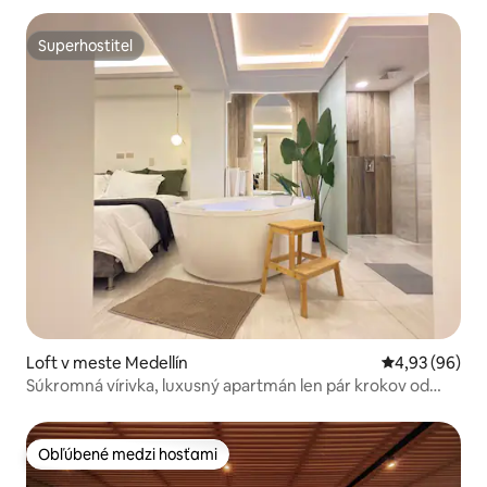
Superhostiteľ
Superhostiteľ
Loft v meste Medellín
Priemerné oho
4,93 (96)
Súkromná vírivka, luxusný apartmán len pár krokov od
Provence
Obľúbené medzi hosťami
Obľúbené medzi hosťami