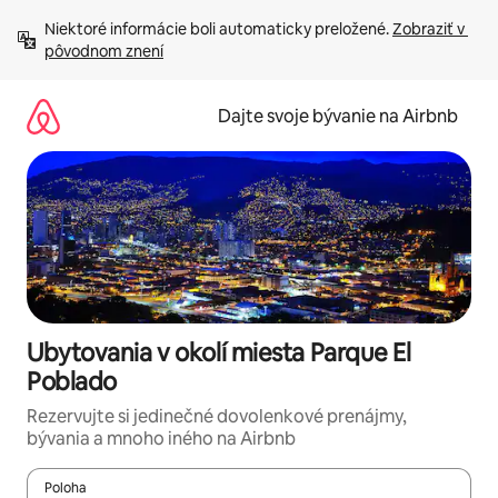
Preskočiť
Niektoré informácie boli automaticky preložené. 
Zobraziť v 
na
pôvodnom znení
obsah.
Dajte svoje bývanie na Airbnb
Ubytovania v okolí miesta Parque El
Poblado
Rezervujte si jedinečné dovolenkové prenájmy,
bývania a mnoho iného na Airbnb
Poloha