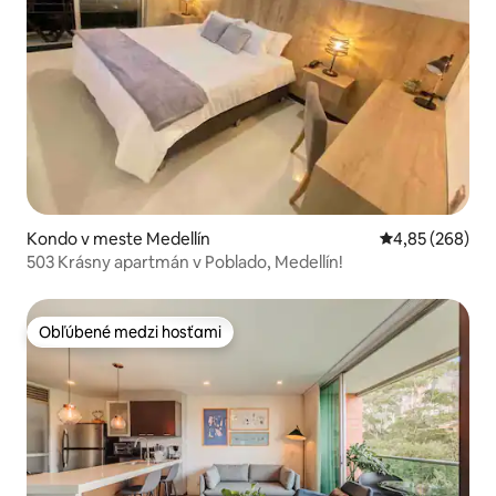
Kondo v meste Medellín
Priemerné ohod
4,85 (268)
503 Krásny apartmán v Poblado, Medellín!
Obľúbené medzi hosťami
Obľúbené medzi hosťami