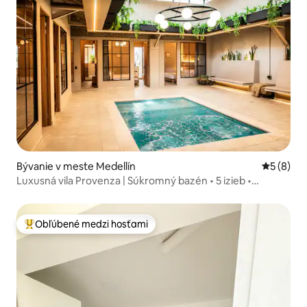
Bývanie v meste Medellín
Priemerné
5 (8)
Luxusná vila Provenza | Súkromný bazén • 5 izieb •
Klimatizácia
Obľúbené medzi hosťami
Najobľúbenejšie medzi hosťami