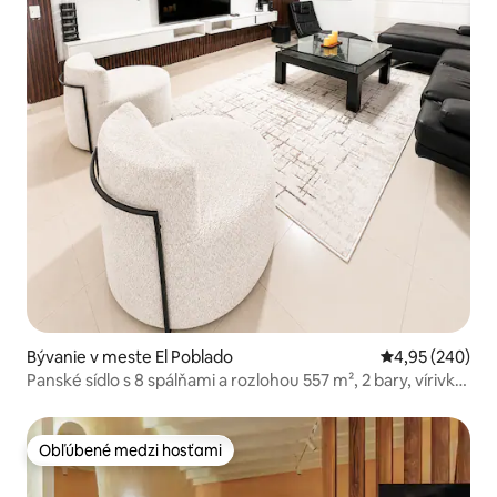
Bývanie v meste El Poblado
Priemerné ohod
4,95 (240)
Panské sídlo s 8 spálňami a rozlohou 557 m², 2 bary, vírivka,
gril a klimatizácia
Obľúbené medzi hosťami
Obľúbené medzi hosťami