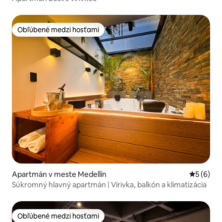
Obľúbené medzi hosťami
Obľúbené medzi hosťami
Apartmán v meste Medellín
Priemerné
5 (6)
Súkromný hlavný apartmán | Vírivka, balkón a klimatizácia
Obľúbené medzi hosťami
Obľúbené medzi hosťami