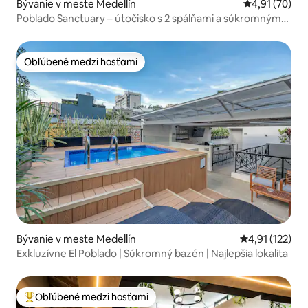
Bývanie v meste Medellín
Priemerné oho
4,91 (70)
Poblado Sanctuary – útočisko s 2 spálňami a súkromným
vírivkou
Obľúbené medzi hosťami
Obľúbené medzi hosťami
Bývanie v meste Medellín
Priemerné oho
4,91 (122)
Exkluzívne El Poblado | Súkromný bazén | Najlepšia lokalita
Obľúbené medzi hosťami
Najobľúbenejšie medzi hosťami