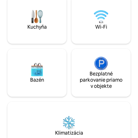
54-palcovú smart T
kaviarne, do parku alebo k metru.
vysokorýchlostné W
Ideálne pre páry a kreatívcov!!!
internet, kuchyňu,
posilňovňu, saunu,
reštaurácie a galé
Kuchyňa
Wi-Fi
Bezplatné
Bazén
parkovanie priamo
v objekte
Klimatizácia