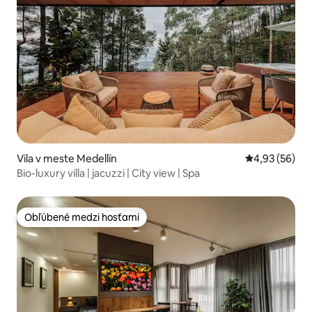
Vila v meste Medellín
Priemerné oho
4,93 (56)
Bio-luxury villa | jacuzzi | City view | Spa
Obľúbené medzi hosťami
Obľúbené medzi hosťami