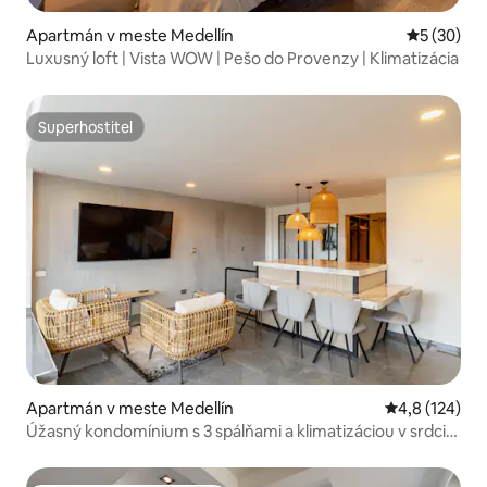
Apartmán v meste Medellín
Priemerné 
5 (30)
Luxusný loft | Vista WOW | Pešo do Provenzy | Klimatizácia
Superhostiteľ
Superhostiteľ
Apartmán v meste Medellín
Priemerné oho
4,8 (124)
Úžasný kondomínium s 3 spálňami a klimatizáciou v srdci
Provenzy